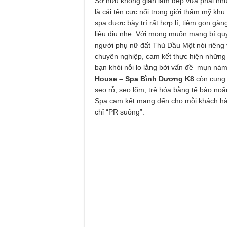
Sở hữu không gian làm đẹp vừa phải như
là cái tên cực nổi trong giới thẩm mỹ kh
spa được bày trí rất hợp lí, tiệm gọn gà
liệu dịu nhẹ. Với mong muốn mang bí quy
người phụ nữ đất Thủ Dầu Một nói riêng 
chuyên nghiệp, cam kết thực hiện những li
bạn khỏi nỗi lo lắng bởi vấn đề mụn ná
House – Spa Bình Dương K8
còn cung 
sẹo rỗ, sẹo lõm, trẻ hóa bằng tế bào n
Spa cam kết mang đến cho mỗi khách hà
chỉ “PR suông”.