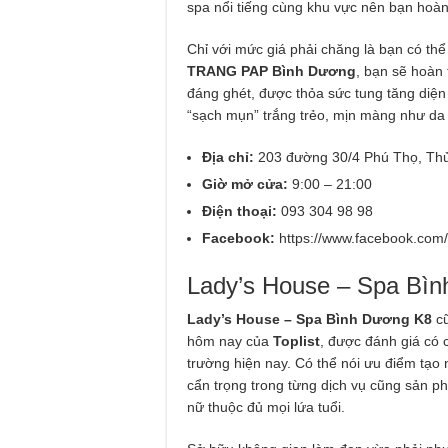
spa nổi tiếng cùng khu vực nên bạn hoàn
Chỉ với mức giá phải chăng là bạn có thể
TRANG PAP Bình Dương
, bạn sẽ hoàn 
đáng ghét, được thỏa sức tung tăng diện
“sạch mụn” trắng trẻo, mịn màng như da
Địa chỉ:
203 đường 30/4 Phú Thọ, Th
Giờ mở cửa:
9:00 – 21:00
Điện thoại:
093 304 98 98
Facebook:
https://www.facebook.com
Lady’s House – Spa Bì
Lady’s House – Spa Bình Dương K8
c
hôm nay của
Toplist
, được đánh giá có 
trường hiện nay. Có thể nói ưu điểm tạo 
cẩn trọng trong từng dịch vụ cũng sản 
nữ thuộc đủ mọi lứa tuổi.