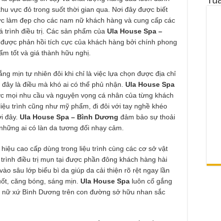
khu vực đỏ trong suốt thời gian qua. Nơi đây được biết
Sát Hạch Lái Xe C1 Uy Tín Tại Thành Phố Thủ Đức, TP.HCM
thức làm đẹp cho các nam nữ khách hàng và cung cấp các
 Tô Tại Nhà Phường Hòa Hưng
 trình điều trị. Các sản phẩm của
Ula House Spa –
được phản hồi tích cực của khách hàng bởi chính phong
ẩm tốt và giá thành hữu nghị.
g mịn tự nhiên đôi khi chỉ là việc lựa chọn được địa chỉ
đây là điều mà khó ai có thể phủ nhận.
Ula House Spa
ợc mọi nhu cầu và nguyện vọng cá nhân của từng khách
liệu trình cũng như mỹ phẩm, đi đôi với tay nghề khéo
ơi đây.
Ula House Spa – Bình Dương
đảm bảo sự thoải
 những ai có làn da tương đối nhạy cảm.
ệu cao cấp dùng trong liệu trình cùng các cơ sở vật
u trình điều trị mụn tại được phần đông khách hàng hài
ào sâu lớp biểu bì da giúp da cải thiện rõ rệt ngay lần
suốt, căng bóng, sáng mịn.
Ula House Spa
luôn cố gắng
ụ nữ xứ Bình Dương trên con đường sở hữu nhan sắc