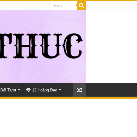
Bói Tarot
12 Hoàng Đạo