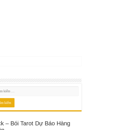
ck – Bói Tarot Dự Báo Hàng
ần