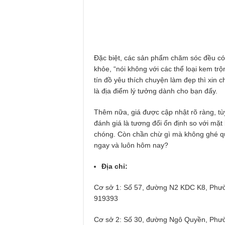
Đặc biệt, các sản phẩm chăm sóc đều có 
khỏe, “nói không với các thể loại kem t
tín đồ yêu thích chuyện làm đẹp thì xin
là địa điểm lý tưởng dành cho bạn đấy.
Thêm nữa, giá được cập nhật rõ ràng, tù
đánh giá là tương đối ổn định so với mặt
chóng. Còn chần chừ gì mà không ghé 
ngay và luôn hôm nay?
Địa chỉ:
Cơ sở 1: Số 57, đường N2 KDC K8, Phườ
919393
Cơ sở 2: Số 30, đường Ngô Quyền, Phư