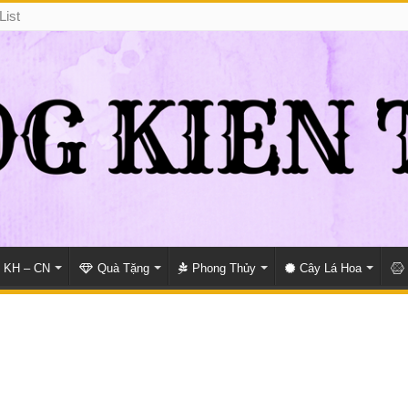
List
KH – CN
Quà Tặng
Phong Thủy
Cây Lá Hoa