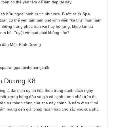
 toàn có thể yên tâm để làm đẹp tại đây.
 sở hữu ngoại hình tự tin như xưa. Bước ra từ
Spa
toàn có thể yên tâm tạm biệt vĩnh viễn “kẻ thù” mụn nám
 những trang phục trần vai hay hở lưng, khoe làn da
 em bé. Tuyệt vời quá phải không nào?
ủ dầu Một, Bình Dương
/spatrangpapbinhduongcn3/
nh Dương K8
ũng là đại diện uy tín tiếp theo trong danh sách ngày
chất lượng hàng đầu và giá cả cạnh tranh nhất trên thị
nên sự thành công của spa này chính là nằm ở sự tỉ mỉ
phẩm mang đến giải pháp hoàn hảo cho sắc vóc của phụ