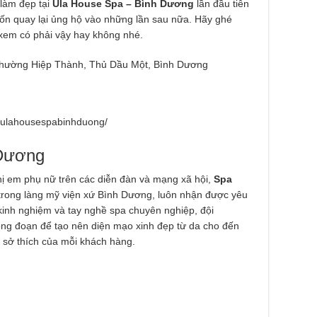
 làm đẹp tại
Ula House Spa – Bình Dương
lần đầu tiên
uốn quay lại ủng hộ vào những lần sau nữa. Hãy ghé
 xem có phải vậy hay không nhé.
Phường Hiệp Thành, Thủ Dầu Một, Bình Dương
/ulahousespabinhduong/
Dương
hị em phụ nữ trên các diễn đàn và mạng xã hội,
Spa
t trong làng mỹ viện xứ Bình Dương, luôn nhận được yêu
i kinh nghiệm và tay nghề spa chuyên nghiệp, đội
ông đoạn để tạo nên diện mạo xinh đẹp từ da cho đến
 sở thích của mỗi khách hàng.