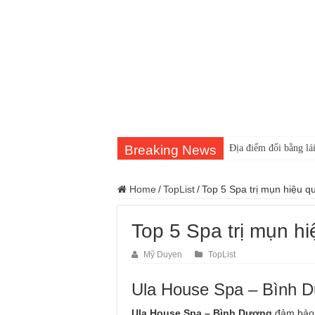
Breaking News
Địa điểm đổi bằng lái
Trung tâm nào học th
Home
/
TopList
/
Top 5 Spa trị mụn hiệu 
Dịch Vụ Chăm Sóc 
Đồng Hồ Tại Kronos
Top 5 Spa trị mụn h
Gợi Ý Các Trường T
Mỹ Duyen
TopList
Top 8 Xưởng Chuyên
Sửa Chữa Ô Tô Lưu
Ula House Spa – Bình 
Chăm Sóc Ô Tô Lưu
Ula House Spa – Bình Dương
đảm bảo 