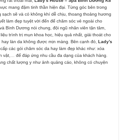
ng rất thoải mái,
Lady’s House – Spa Bình Dương K8
u vực mang đậm tinh thần hiện đại. Từng góc bên trong
ng sạch sẽ và có không khí dễ chịu, thoang thoảng hương
ết làm đẹp tuyệt vời đến để chăm sóc vẻ ngoài cho
và Bình Dương nói chung, đội ngũ nhân viên tận tâm,
ệu trình trị mụn khoa học, hiệu quả nhất, giải thoát cho
m hay làn da không được mịn màng. Bên cạnh đó,
Lady’s
cấp các gói chăm sóc da hay làm đẹp khác như: xóa
oãn vật,… để đáp ứng nhu cầu đa dạng của khách hàng.
ng chất lượng y như ảnh quảng cáo, không có chuyện