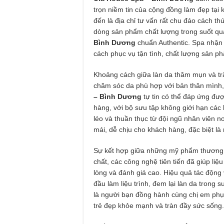
trọn niềm tin của cộng đồng làm đẹp tại 
Trung Tâm Đào Tạo 
đến là địa chỉ tư vấn rất chu đáo cách 
Dịch Vụ Sửa Chữa Ô
dòng sản phẩm chất lượng trong suốt quá
Bình Dương
chuẩn Authentic. Spa nhận 
cách phục vụ tận tình, chất lượng sản ph
Khoảng cách giữa làn da thâm mụn và trắn
chăm sóc da phù hợp với bản thân mình, 
– Bình Dương
tự tin có thể đáp ứng đư
hàng, với bộ sưu tập không giới hạn các 
léo và thuần thục từ đội ngũ nhân viên n
mái, dễ chịu cho khách hàng, đặc biệt là
Sự kết hợp giữa những mỹ phẩm thương hi
chất, các công nghệ tiên tiến đã giúp liệ
lòng và đánh giá cao. Hiệu quả tác động v
đầu làm liệu trình, đem lại làn da trong 
là người bạn đồng hành cùng chị em ph
trẻ đẹp khỏe mạnh và tràn đầy sức sống.