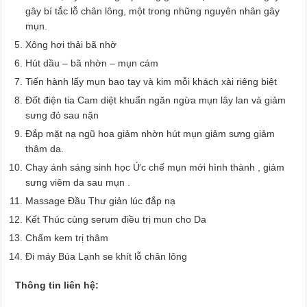
gây bí tắc lỗ chân lông, một trong những nguyên nhân gây
mụn.
Xông hơi thải bã nhờ
Hút dầu – bã nhờn – mụn cám
Tiến hành lấy mụn bao tay và kim mỗi khách xài riêng biệt
Đốt điện tia Cam diệt khuẩn ngăn ngừa mụn lây lan và giảm
sưng đỏ sau nặn
Đắp mặt nạ ngũ hoa giảm nhờn hút mụn giảm sưng giảm
thâm da.
Chạy ánh sáng sinh học Ức chế mụn mới hình thành , giảm
sưng viêm da sau mụn .
Massage Đầu Thư giản lúc đắp nạ
Kết Thúc cùng serum điều trị mun cho Da
Chấm kem trị thâm
Đi máy Búa Lạnh se khít lỗ chân lông
Thông tin liên hệ: