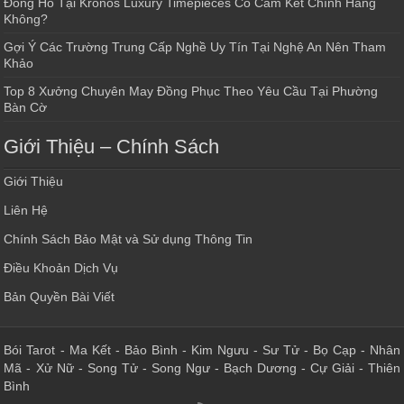
Đồng Hồ Tại Kronos Luxury Timepieces Có Cam Kết Chính Hãng
Không?
Gợi Ý Các Trường Trung Cấp Nghề Uy Tín Tại Nghệ An Nên Tham
Khảo
Top 8 Xưởng Chuyên May Đồng Phục Theo Yêu Cầu Tại Phường
Bàn Cờ
Giới Thiệu – Chính Sách
Giới Thiệu
Liên Hệ
Chính Sách Bảo Mật và Sử dụng Thông Tin
Điều Khoản Dịch Vụ
Bản Quyền Bài Viết
Bói Tarot
-
Ma Kết
-
Bảo Bình
-
Kim Ngưu
-
Sư Tử
-
Bọ Cạp
-
Nhân
Mã
-
Xử Nữ
-
Song Tử
-
Song Ngư
-
Bạch Dương
-
Cự Giải
-
Thiên
Bình