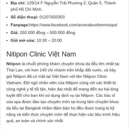
Địa chỉ:
129/14 F Nguyễn Trãi Phường 2, Quận 5, Thành
phố Hồ Chí Minh.
Số điện thoại:
01207650303
Fanpage:
https://www.facebook.com/aromaboxtheminispa/
Giá:
250.000 đồng – 500.000 đồng
Giờ mở cửa:
10:30 – 20:00
Nitipon Clinic Việt Nam
Nitipon
là chuỗi phòng khám chuyên khoa da liễu lớn nhất tại
Thái Lan, với hơn 140 chi nhánh trên khắp đất nước, và bây
giờ Nitipon đã có mặt tại Việt Nam với tên Nitipon Clinic
Vietnam. Đội ngũ nhân viên của Nitipon cùng với các thiết bị
công nghệ y tế tối tân, hiện đại nhất để mang đến sự hài lòng
tuyệt đối cho bạn khi sử dụng dịch vụ tại Nitipon. Các bác sĩ
của spa được đào tạo chuyên môn tại trung tâm chuyên khoa
da liễu tại Bangkok nhằm đảm bảo họ đều được trang bị kỹ
năng và kiến thức chuyên môn để thực hiện các liệu trình hiệu
quả, an toàn và chính xác nhất.