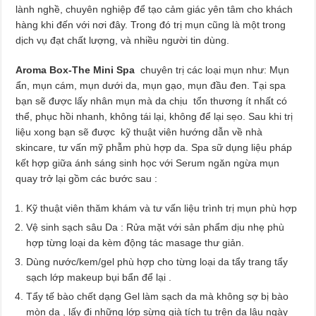
lành nghề, chuyên nghiệp để tạo cảm giác yên tâm cho khách
hàng khi đến với nơi đây. Trong đó trị mụn cũng là một trong
dịch vụ đạt chất lượng, và nhiều người tin dùng.
Aroma Box-The Mini Spa
chuyên trị các loại mụn như: Mụn
ẩn, mụn cám, mụn dưới da, mụn gạo, mụn đầu đen. Tại spa
bạn sẽ được lấy nhân mụn mà da chịu tổn thương ít nhất có
thể, phục hồi nhanh, không tái lại, không để lại sẹo. Sau khi trị
liệu xong bạn sẽ được kỹ thuật viên hướng dẫn về nhà
skincare, tư vấn mỹ phẫm phù hợp da. Spa sữ dụng liệu pháp
kết hợp giữa ánh sáng sinh học với Serum ngăn ngừa mụn
quay trở lại gồm các bước sau :
Kỹ thuật viên thăm khám và tư vấn liệu trình trị mụn phù hợp
Vệ sinh sạch sâu Da : Rửa mặt với sản phẩm dịu nhẹ phù
hợp từng loại da kèm động tác masage thư giản.
Dùng nước/kem/gel phù hợp cho từng loại da tẩy trang tẩy
sạch lớp makeup bụi bẩn để lại .
Tẩy tế bào chết dạng Gel làm sạch da mà không sợ bị bào
mòn da , lấy đi những lớp sừng già tích tụ trên da lâu ngày