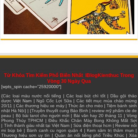
Từ Khóa Tìm Kiếm Phổ Biến Nhất IBlogKienthuc Trong
Vòng 30 Ngày Qua
[wpts_spin cache=”25920000″]
{
Các loại màu nước nổi tiếng
|
Các loại bút chì tốt
|
Dầu gội thảo
dược
Việt Nam |
Ngũ Cốc Lợi Sữa
|
Các tiết mục múa chào mừng
20/11
|
Các thương hiệu xe máy
|
Thức ăn cho mèo
|
Tiệm bánh sinh
nhật Hà Nội
} | {
Truyền thuyết cung Bảo Bình
|
review mỹ phẩm cle de
peau
|
Bộ bài tarot cho người mới
|
Bài văn hay 20 tháng 11
|
Vòng
Phong Thủy TPHCM
|
Điêu Khắc Chân Mày Bong Không Mất Sợi
|
Tỉnh thành giàu nhất tại Việt Nam
|
Sửa điện thoại hcm
|
Review nối
mi búp bê
|
Bánh canh cu ngon quận 4
|
Kem sâm trị thâm mụn
|
Thương hiệu sơn uy tín
|
Quán ăn nổi tiếng phố Triều Khúc
|
Xóa