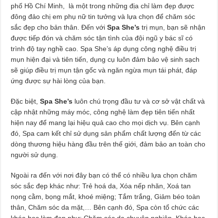
phố Hồ Chí Minh, là một trong những địa chỉ làm đẹp được
đông đảo chị em phụ nữ tin tưởng và lựa chọn để chăm sóc
sắc đẹp cho bản thân. Đến với
Spa She’s
trị mụn, bạn sẽ nhận
được tiếp đón và chăm sóc tận tình của đội ngũ y bác sĩ có
trình độ tay nghề cao. Spa She’s áp dụng công nghệ điều trị
mụn hiện đại và tiên tiến, dụng cụ luôn đảm bảo vệ sinh sạch
sẽ giúp điều trị mụn tận gốc và ngăn ngừa mụn tái phát, đáp
ứng được sự hài lòng của bạn.
Đặc biệt,
Spa She’s
luôn chú trọng đầu tư và cơ sở vật chất và
cập nhật những máy móc, công nghệ làm đẹp tiên tiến nhất
hiện nay để mang lại hiệu quả cao cho mọi dịch vụ. Bên cạnh
đó, Spa cam kết chỉ sử dụng sản phẩm chất lượng đến từ các
dòng thương hiệu hàng đầu trên thế giới, đảm bảo an toàn cho
người sử dụng.
Ngoài ra đến với nơi đây bạn có thể có nhiều lựa chọn chăm
sóc sắc đẹp khác như: Trẻ hoá da, Xóa nếp nhăn, Xoá tan
nọng cằm, bọng mắt, khoé miệng; Tắm trắng, Giảm béo toàn
thân, Chăm sóc da mặt,… Bên cạnh đó, Spa còn tổ chức các
khóa học làm đẹp như: Chăm sóc da chuyên nghiệp, Khóa học