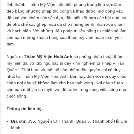
tỉnh thành. Thẩm Mỹ Viện luôn tiên phong trong lĩnh vực làm
đẹp bằng phương pháp thủ công và thảo dược, mỡ động vật,
dầu cá vào chăm sóc sắc đẹp, đặc biệt kết hợp các bột quả, củ
để pha chế cấy ghép màu da cho những bệnh nhân xoá chàm
và bạch biến. Với những liêu pháp trị liệu bằng tự nhiên sẽ làm
cho bạn những khách hàng của thẩm mỹ viện hoàn toàn yên
tâm.
Ngoài ra
Thẩm Mỹ Viện Hoài Anh
có phòng phẫu thuật thẩm
mỹ hiện đại với đội ngũ bác sĩ dày kinh nghiệm từ Pháp – Hàn
Quốc – Thái Lan, và một số sản phẩm độc quyền chỉ có duy
nhất tại Thẩm Mỹ Viện Hoài Anh. Bạn hãy đến với nơi đây chắc
chắn nơi đây sẽ không làm cho bạn thất vọng. Nơi đây sẽ tạo
cho bạn một làn da tuyệt vời để tự tin trong công việc cũng như
cuộc sống.
Thông tin liên hệ:
Địa chỉ:
395, Nguyễn Chí Thanh, Quận 5, Thành phố Hồ Chí
Minh.