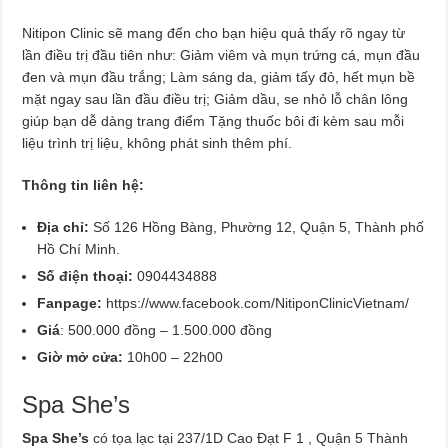
Nitipon Clinic sẽ mang đến cho bạn hiệu quả thấy rõ ngay từ
lần điều trị đầu tiên như: Giảm viêm và mụn trứng cá, mụn đầu
đen và mụn đầu trắng; Làm sáng da, giảm tấy đỏ, hết mụn bề
mặt ngay sau lần đầu điều trị; Giảm dầu, se nhỏ lỗ chân lông
giúp bạn dễ dàng trang điểm Tặng thuốc bôi đi kèm sau mỗi
liệu trình trị liệu, không phát sinh thêm phí.
Thông tin liên hệ:
Địa chỉ:
Số 126 Hồng Bàng, Phường 12, Quận 5, Thành phố
Hồ Chí Minh.
Số điện thoại:
0904434888
Fanpage:
https://www.facebook.com/NitiponClinicVietnam/
Giá
: 500.000 đồng – 1.500.000 đồng
Giờ mở cửa:
10h00 – 22h00
Spa She’s
Spa She’s
có tọa lạc tại 237/1D Cao Đạt F 1 , Quận 5 Thành