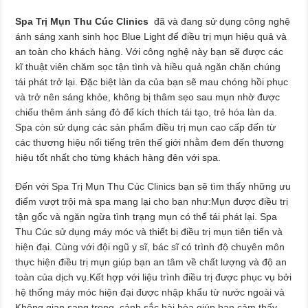
Spa Trị Mụn Thu Cúc Clinics
đã và đang sử dụng công nghệ
ánh sáng xanh sinh học Blue Light để điều trị mụn hiệu quả và
an toàn cho khách hàng. Với công nghệ này bạn sẽ được các
kĩ thuật viên chăm sọc tận tình và hiều quả ngăn chặn chúng
tái phát trở lại. Đặc biệt làn da của bạn sẽ mau chóng hồi phục
và trở nên sáng khỏe, không bị thâm sẹo sau mụn nhờ được
chiếu thêm ánh sáng đỏ để kích thích tái tạo, trẻ hóa làn da.
Spa còn sử dụng các sản phẩm điều trị mụn cao cấp đến từ
các thương hiệu nổi tiếng trên thế giới nhằm đem đến thương
hiệu tốt nhất cho từng khách hàng đên với spa.
Đến với Spa Trị Mụn Thu Cúc Clinics bạn sẽ tìm thấy những ưu
điểm vượt trội mà spa mang lại cho bạn như:Mụn được điều trị
tận gốc và ngăn ngừa tình trạng mụn có thể tái phát lại. Spa
Thu Cúc sử dụng máy móc và thiết bị điều trị mụn tiên tiến và
hiện đại. Cùng với đội ngũ y sĩ, bác sĩ có trình độ chuyên môn
thực hiện điều trị mụn giúp bạn an tâm về chất lượng và độ an
toàn của dịch vụ.Kết hợp với liệu trình điều trị được phục vụ bởi
hệ thống máy móc hiện đại được nhập khẩu từ nước ngoài và
Không gian sang trọng, cảnh sắc hài hòa giúp bạn cảm thấy