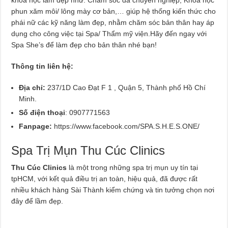
phun xăm môi/ lông mày cơ bản,… giúp hệ thống kiến thức cho
phái nữ các kỹ năng làm đẹp, nhằm chăm sóc bản thân hay áp
dụng cho công việc tại Spa/ Thẩm mỹ viện.Hãy đến ngay với
Spa She’s để làm đẹp cho bản thân nhé bạn!
Thông tin liên hệ:
Địa chỉ:
237/1D Cao Đạt F 1 , Quận 5, Thành phố Hồ Chí
Minh.
Số điện thoại
: 0907771563
Fanpage:
https://www.facebook.com/SPA.S.H.E.S.ONE/
Spa Trị Mụn Thu Cúc Clinics
Thu Cúc Clinics
là một trong những spa trị mụn uy tín tại
tpHCM, với kết quả điều trị an toàn, hiệu quả, đã được rất
nhiều khách hàng Sài Thành kiểm chứng và tin tưởng chọn nơi
đây để lầm đẹp.