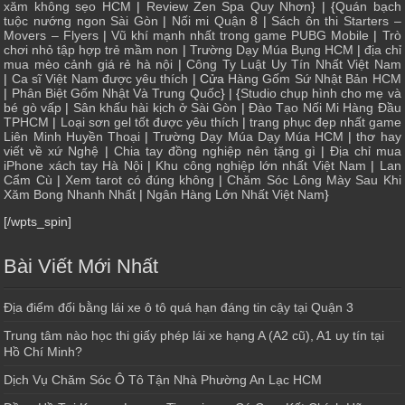
xăm không sẹo HCM
|
Review Zen Spa Quy Nhơn
} | {
Quán bạch
tuộc nướng ngon Sài Gòn
|
Nối mi Quận 8
|
Sách ôn thi Starters –
Movers – Flyers
|
Vũ khí mạnh nhất trong game PUBG Mobile
|
Trò
chơi nhỏ tập hợp trẻ mầm non
|
Trường Dạy Múa Bụng HCM
|
địa chỉ
mua mèo cảnh giá rẻ hà nội
|
Công Ty Luật Uy Tín Nhất Việt Nam
|
Ca sĩ Việt Nam được yêu thích
| Cửa
Hàng Gốm Sứ Nhật Bản HCM
|
Phân Biệt Gốm Nhật Và Trung Quốc
} | {
Studio chụp hình cho mẹ và
bé gò vấp
|
Sân khấu hài kịch ở Sài Gòn
|
Đào Tạo Nối Mi Hàng Đầu
TPHCM
|
Loại sơn gel tốt được yêu thích
|
trang phục đẹp nhất game
Liên Minh Huyền Thoại
|
Trường Dạy Múa Dạy Múa HCM
|
thơ hay
viết về xứ Nghệ
|
Chia tay đồng nghiệp nên tặng gì
|
Địa chỉ mua
iPhone xách tay Hà Nội
|
Khu công nghiệp lớn nhất Việt Nam
|
Lan
Cẩm Cù
|
Xem tarot có đúng không
|
Chăm Sóc Lông Mày Sau Khi
Xăm Bong Nhanh Nhất
|
Ngân Hàng Lớn Nhất Việt Nam
}
[/wpts_spin]
Bài Viết Mới Nhất
Địa điểm đổi bằng lái xe ô tô quá hạn đáng tin cậy tại Quận 3
Trung tâm nào học thi giấy phép lái xe hạng A (A2 cũ), A1 uy tín tại
Hồ Chí Minh?
Dịch Vụ Chăm Sóc Ô Tô Tận Nhà Phường An Lạc HCM