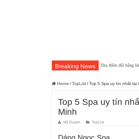
Breaking News
Địa điểm đổi bằng lái
Home
/
TopList
/
Top 5 Spa uy tín nhất tạ
Top 5 Spa uy tín nhấ
Minh
Mỹ Duyen
TopList
Dáng Ngọc Spa