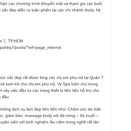
nhận các chương trình khuyến mãi và tham gia các buổi
 sắc đẹp diễn ra luân phiên tại các chi nhánh thuộc hệ
n 7, TP.HCM
pahbq7/posts/?ref=page_internal
sóc sắc đẹp rất được lòng các chị em phụ nữ tại Quận 7.
vẻ tươi trẻ cho chị em phụ nữ, Vy Spa luôn chú trọng
 vậy việc đầu tư các trang thiết bị tiên tiến hỗ trợ cho
g đầu.
hững dịch vụ làm đẹp tiên tiến như: Chăm sóc da mặt
độc, giảm béo, massage body với đá nóng – đá muối –
huyên viên với kinh nghiệm lâu năm trong nghề rất tận