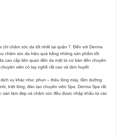
a chỉ chăm sóc da tốt nhất tại quận 7. Đến với Derma
vụ chăm sóc da hiệu quả bằng những sản phẩm tốt
c da cao cấp liên quan đến da mặt từ cơ bản đến chuyên
chuyên viên có tay nghề rất cao và tâm huyết.
 dịch vụ khác như: phun – thêu lông mày, tắm dưỡng
môi, triệt lông, đào tạo chuyên viên Spa. Derma Spa rất
các sản làm đẹp và chăm sóc đều được nhập khẩu từ các