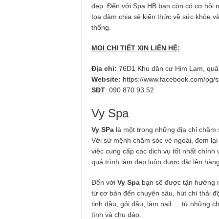
đẹp. Đến với Spa HB bạn còn có cơ hội 
tọa đàm chia sẻ kiến thức về sức khỏe và
thống.
MỌI CHI TIẾT XIN LIÊN HỆ:
Địa chỉ:
76D1 Khu dân cư Him Lam, quâ
Website:
https://www.facebook.com/pg/s
SĐT
: 090 870 93 52
Vy Spa
Vy SPa
là một trong những địa chỉ chăm 
Với sứ mệnh chăm sóc vẻ ngoài, đem lại 
việc cung cấp các dịch vụ tốt nhất chính vì
quá trình làm đẹp luôn được đặt lên hàn
Đến với
Vy Spa
bạn sẽ được tận hưởng n
từ cơ bản đến chuyên sâu, hút chì thải 
tinh dầu, gội đầu, làm nail…, từ những c
tình và chu đáo.