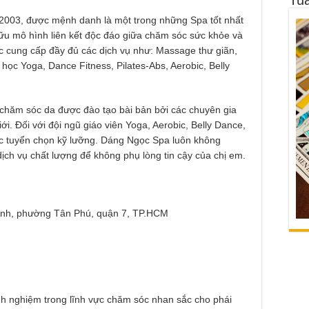
2003, được mệnh danh là một trong những Spa tốt nhất
u mô hình liên kết độc đáo giữa chăm sóc sức khỏe và
 cung cấp đầy đủ các dịch vụ như: Massage thư giãn,
 học Yoga, Dance Fitness, Pilates-Abs, Aerobic, Belly
chăm sóc da được đào tạo bài bản bởi các chuyên gia
ới. Đối với đội ngũ giáo viên Yoga, Aerobic, Belly Dance,
 tuyển chọn kỹ lưỡng. Dáng Ngọc Spa luôn không
ịch vụ chất lượng để không phụ lòng tin cậy của chị em.
nh, phường Tân Phú, quận 7, TP.HCM
nh nghiệm trong lĩnh vực chăm sóc nhan sắc cho phái