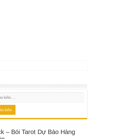
ck – Bói Tarot Dự Báo Hàng
ần