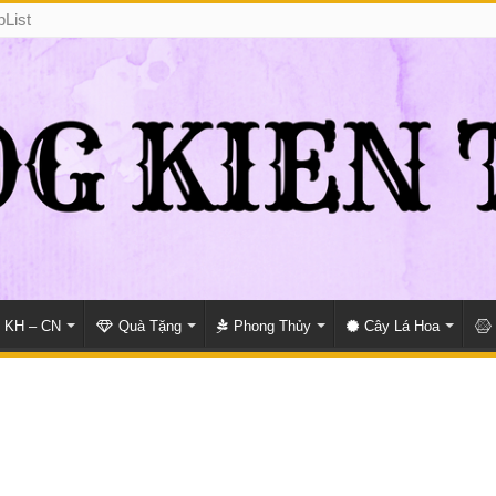
pList
KH – CN
Quà Tặng
Phong Thủy
Cây Lá Hoa