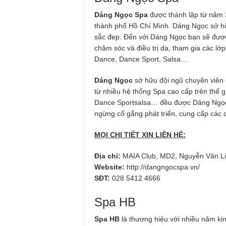
Dáng Ngọc Spa
được thành lập từ năm 
thành phố Hồ Chí Minh. Dáng Ngọc sở hữ
sắc đẹp. Đến với Dáng Ngọc bạn sẽ được
chăm sóc và điều trị da, tham gia các lớp
Dance, Dance Sport, Salsa…
Dáng Ngọc
sở hữu đội ngũ chuyên viên 
từ nhiều hệ thống Spa cao cấp trên thế gi
Dance Sportsalsa… đều được Dáng Ngọc
ngừng cố gắng phát triển, cung cấp các d
MỌI CHI TIẾT XIN LIÊN HỆ:
Địa chỉ:
MAIA Club, MD2, Nguyễn Văn Li
Website:
http://dangngocspa.vn/
SĐT:
028 5412 4666
Spa HB
Spa HB
là thương hiệu với nhiều năm ki