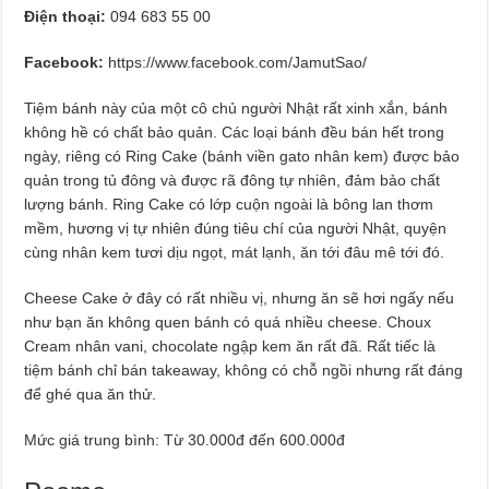
Điện thoại:
094 683 55 00
Facebook:
https://www.facebook.com/JamutSao/
Tiệm bánh này của một cô chủ người Nhật rất xinh xắn, bánh
không hề có chất bảo quản. Các loại bánh đều bán hết trong
ngày, riêng có Ring Cake (bánh viền gato nhân kem) được bảo
quản trong tủ đông và được rã đông tự nhiên, đảm bảo chất
lượng bánh. Ring Cake có lớp cuộn ngoài là bông lan thơm
mềm, hương vị tự nhiên đúng tiêu chí của người Nhật, quyện
cùng nhân kem tươi dịu ngọt, mát lạnh, ăn tới đâu mê tới đó.
Cheese Cake ở đây có rất nhiều vị, nhưng ăn sẽ hơi ngấy nếu
như bạn ăn không quen bánh có quá nhiều cheese. Choux
Cream nhân vani, chocolate ngập kem ăn rất đã. Rất tiếc là
tiệm bánh chỉ bán takeaway, không có chỗ ngồi nhưng rất đáng
để ghé qua ăn thử.
Mức giá trung bình: Từ 30.000đ đến 600.000đ