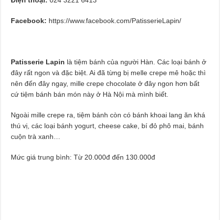
Facebook:
https://www.facebook.com/PatisserieLapin/
Patisserie Lapin
là tiệm bánh của người Hàn. Các loại bánh ở
đây rất ngon và đặc biệt. Ai đã từng bị melle crepe mê hoặc thì
nên đến đây ngay, mille crepe chocolate ở đây ngon hơn bất
cứ tiệm bánh bán món này ở Hà Nội mà mình biết.
Ngoài mille crepe ra, tiệm bánh còn có bánh khoai lang ăn khá
thú vị, các loại bánh yogurt, cheese cake, bí đỏ phô mai, bánh
cuộn trà xanh…
Mức giá trung bình: Từ 20.000đ đến 130.000đ