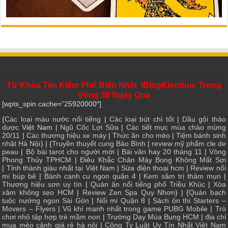
Từ Khóa Tìm Kiếm Phổ Biến Nhất IBlogKienthuc Trong
Vòng 30 Ngày Qua
[wpts_spin cache=”25920000″]
{
Các loại màu nước nổi tiếng
|
Các loại bút chì tốt
|
Dầu gội thảo
dược
Việt Nam |
Ngũ Cốc Lợi Sữa
|
Các tiết mục múa chào mừng
20/11
|
Các thương hiệu xe máy
|
Thức ăn cho mèo
|
Tiệm bánh sinh
nhật Hà Nội
} | {
Truyền thuyết cung Bảo Bình
|
review mỹ phẩm cle de
peau
|
Bộ bài tarot cho người mới
|
Bài văn hay 20 tháng 11
|
Vòng
Phong Thủy TPHCM
|
Điêu Khắc Chân Mày Bong Không Mất Sợi
|
Tỉnh thành giàu nhất tại Việt Nam
|
Sửa điện thoại hcm
|
Review nối
mi búp bê
|
Bánh canh cu ngon quận 4
|
Kem sâm trị thâm mụn
|
Thương hiệu sơn uy tín
|
Quán ăn nổi tiếng phố Triều Khúc
|
Xóa
xăm không sẹo HCM
|
Review Zen Spa Quy Nhơn
} | {
Quán bạch
tuộc nướng ngon Sài Gòn
|
Nối mi Quận 8
|
Sách ôn thi Starters –
Movers – Flyers
|
Vũ khí mạnh nhất trong game PUBG Mobile
|
Trò
chơi nhỏ tập hợp trẻ mầm non
|
Trường Dạy Múa Bụng HCM
|
địa chỉ
mua mèo cảnh giá rẻ hà nội
|
Công Ty Luật Uy Tín Nhất Việt Nam