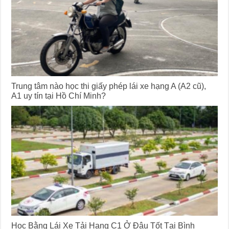
Trung tâm nào học thi giấy phép lái xe hạng A (A2 cũ),
A1 uy tín tại Hồ Chí Minh?
Học Bằng Lái Xe Tải Hạng C1 Ở Đâu Tốt Tại Bình