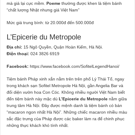
mà giá lại cực mềm.
Poeme
thường được khen là tiệm bánh
“chất lượng Nhật nhưng giá Việt Nam”
Mức giá trung bình: từ 20.000đ đến 500.000đ
L’Epicerie du Metropole
Địa chỉ:
15 Ngô Quyền, Quận Hoàn Kiếm, Hà Nội.
Điện thoại:
024 3826 6919
Facebook:
https://www.facebook.com/SofitelLegendHanoi/
Tiệm bánh Pháp xinh xắn nằm trên trên phố Lý Thái Tổ, ngay
trong khách sạn Sofitel Metropole Hà Nội, gần Angelia Bar và
đối diện vườn hoa Con Cóc. Không nhiều người Việt Nam biết
đến tiệm bánh này mặc dù
L’Epicerie du Metropole
nằm giữa
trung tâm Hà Nội. Đây được mệnh danh là tiệm bánh có bán
“macaron ngon nhất Hà Nội”. Những chiếc macaron nhiều màu
sắc đặc trưng của Pháp được các baker làm ra để chinh phục
những thực khách khó tính nhất.