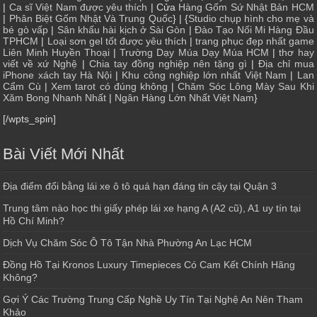
|
Ca sĩ Việt Nam được yêu thích
| Cửa
Hàng Gốm Sứ Nhật Bản HCM
|
Phân Biệt Gốm Nhật Và Trung Quốc
} | {
Studio chụp hình cho mẹ và
bé gò vấp
|
Sân khấu hài kịch ở Sài Gòn
|
Đào Tạo Nối Mi Hàng Đầu
TPHCM
|
Loại sơn gel tốt được yêu thích
|
trang phục đẹp nhất game
Liên Minh Huyền Thoại
|
Trường Dạy Múa Dạy Múa HCM
|
thơ hay
viết về xứ Nghệ
|
Chia tay đồng nghiệp nên tặng gì
|
Địa chỉ mua
iPhone xách tay Hà Nội
|
Khu công nghiệp lớn nhất Việt Nam
|
Lan
Cẩm Cù
|
Xem tarot có đúng không
|
Chăm Sóc Lông Mày Sau Khi
Xăm Bong Nhanh Nhất
|
Ngân Hàng Lớn Nhất Việt Nam
}
[/wpts_spin]
Bài Viết Mới Nhất
Địa điểm đổi bằng lái xe ô tô quá hạn đáng tin cậy tại Quận 3
Trung tâm nào học thi giấy phép lái xe hạng A (A2 cũ), A1 uy tín tại
Hồ Chí Minh?
Dịch Vụ Chăm Sóc Ô Tô Tận Nhà Phường An Lạc HCM
Đồng Hồ Tại Kronos Luxury Timepieces Có Cam Kết Chính Hãng
Không?
Gợi Ý Các Trường Trung Cấp Nghề Uy Tín Tại Nghệ An Nên Tham
Khảo