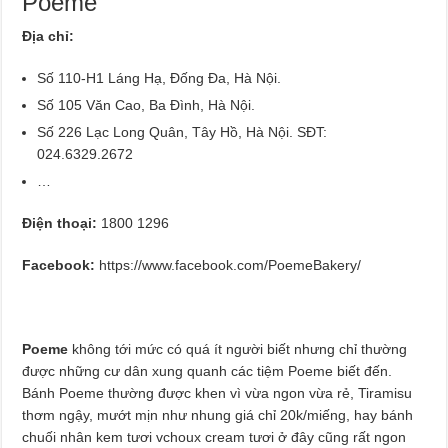
Poeme
Địa chỉ:
Số 110-H1 Láng Hạ, Đống Đa, Hà Nội.
Số 105 Văn Cao, Ba Đình, Hà Nội.
Số 226 Lạc Long Quân, Tây Hồ, Hà Nội. SĐT:
024.6329.2672
…
Điện thoại:
1800 1296
Facebook:
https://www.facebook.com/PoemeBakery/
Poeme
không tới mức có quá ít người biết nhưng chỉ thường
được những cư dân xung quanh các tiệm Poeme biết đến.
Bánh Poeme thường được khen vì vừa ngon vừa rẻ, Tiramisu
thơm ngậy, mướt mịn như nhung giá chỉ 20k/miếng, hay bánh
chuối nhân kem tươi vchoux cream tươi ở đây cũng rất ngon