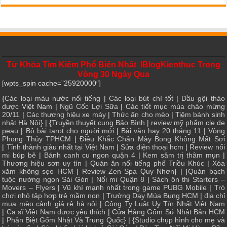
Từ Khóa Tìm Kiếm Phổ Biến Nhất IBlogKienthuc Trong
Vòng 30 Ngày Qua
[wpts_spin cache=”25920000″]
{
Các loại màu nước nổi tiếng
|
Các loại bút chì tốt
|
Dầu gội thảo
dược
Việt Nam |
Ngũ Cốc Lợi Sữa
|
Các tiết mục múa chào mừng
20/11
|
Các thương hiệu xe máy
|
Thức ăn cho mèo
|
Tiệm bánh sinh
nhật Hà Nội
} | {
Truyền thuyết cung Bảo Bình
|
review mỹ phẩm cle de
peau
|
Bộ bài tarot cho người mới
|
Bài văn hay 20 tháng 11
|
Vòng
Phong Thủy TPHCM
|
Điêu Khắc Chân Mày Bong Không Mất Sợi
|
Tỉnh thành giàu nhất tại Việt Nam
|
Sửa điện thoại hcm
|
Review nối
mi búp bê
|
Bánh canh cu ngon quận 4
|
Kem sâm trị thâm mụn
|
Thương hiệu sơn uy tín
|
Quán ăn nổi tiếng phố Triều Khúc
|
Xóa
xăm không sẹo HCM
|
Review Zen Spa Quy Nhơn
} | {
Quán bạch
tuộc nướng ngon Sài Gòn
|
Nối mi Quận 8
|
Sách ôn thi Starters –
Movers – Flyers
|
Vũ khí mạnh nhất trong game PUBG Mobile
|
Trò
chơi nhỏ tập hợp trẻ mầm non
|
Trường Dạy Múa Bụng HCM
|
địa chỉ
mua mèo cảnh giá rẻ hà nội
|
Công Ty Luật Uy Tín Nhất Việt Nam
|
Ca sĩ Việt Nam được yêu thích
| Cửa
Hàng Gốm Sứ Nhật Bản HCM
|
Phân Biệt Gốm Nhật Và Trung Quốc
} | {
Studio chụp hình cho mẹ và