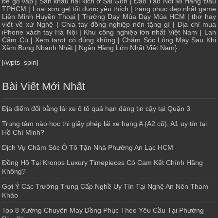
bé gò vấp
|
Sân khấu hài kịch ở Sài Gòn
|
Đào Tạo Nối Mi Hàng Đầu
TPHCM
|
Loại sơn gel tốt được yêu thích
|
trang phục đẹp nhất game
Liên Minh Huyền Thoại
|
Trường Dạy Múa Dạy Múa HCM
|
thơ hay
viết về xứ Nghệ
|
Chia tay đồng nghiệp nên tặng gì
|
Địa chỉ mua
iPhone xách tay Hà Nội
|
Khu công nghiệp lớn nhất Việt Nam
|
Lan
Cẩm Cù
|
Xem tarot có đúng không
|
Chăm Sóc Lông Mày Sau Khi
Xăm Bong Nhanh Nhất
|
Ngân Hàng Lớn Nhất Việt Nam
}
[/wpts_spin]
Bài Viết Mới Nhất
Địa điểm đổi bằng lái xe ô tô quá hạn đáng tin cậy tại Quận 3
Trung tâm nào học thi giấy phép lái xe hạng A (A2 cũ), A1 uy tín tại
Hồ Chí Minh?
Dịch Vụ Chăm Sóc Ô Tô Tận Nhà Phường An Lạc HCM
Đồng Hồ Tại Kronos Luxury Timepieces Có Cam Kết Chính Hãng
Không?
Gợi Ý Các Trường Trung Cấp Nghề Uy Tín Tại Nghệ An Nên Tham
Khảo
Top 8 Xưởng Chuyên May Đồng Phục Theo Yêu Cầu Tại Phường