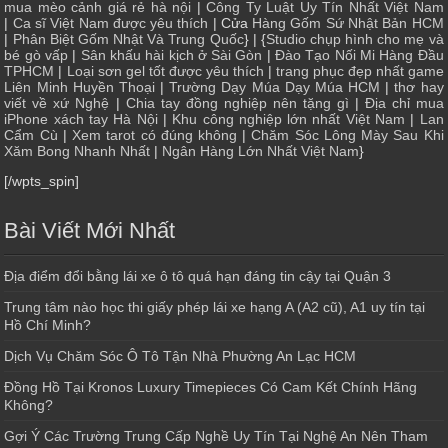
mua mèo cảnh giá rẻ hà nội
|
Công Ty Luật Uy Tín Nhất Việt Nam
|
Ca sĩ Việt Nam được yêu thích
| Cửa
Hàng Gốm Sứ Nhật Bản HCM
|
Phân Biệt Gốm Nhật Và Trung Quốc
} | {
Studio chụp hình cho mẹ và
bé gò vấp
|
Sân khấu hài kịch ở Sài Gòn
|
Đào Tạo Nối Mi Hàng Đầu
TPHCM
|
Loại sơn gel tốt được yêu thích
|
trang phục đẹp nhất game
Liên Minh Huyền Thoại
|
Trường Dạy Múa Dạy Múa HCM
|
thơ hay
viết về xứ Nghệ
|
Chia tay đồng nghiệp nên tặng gì
|
Địa chỉ mua
iPhone xách tay Hà Nội
|
Khu công nghiệp lớn nhất Việt Nam
|
Lan
Cẩm Cù
|
Xem tarot có đúng không
|
Chăm Sóc Lông Mày Sau Khi
Xăm Bong Nhanh Nhất
|
Ngân Hàng Lớn Nhất Việt Nam
}
[/wpts_spin]
Bài Viết Mới Nhất
Địa điểm đổi bằng lái xe ô tô quá hạn đáng tin cậy tại Quận 3
Trung tâm nào học thi giấy phép lái xe hạng A (A2 cũ), A1 uy tín tại
Hồ Chí Minh?
Dịch Vụ Chăm Sóc Ô Tô Tận Nhà Phường An Lạc HCM
Đồng Hồ Tại Kronos Luxury Timepieces Có Cam Kết Chính Hãng
Không?
Gợi Ý Các Trường Trung Cấp Nghề Uy Tín Tại Nghệ An Nên Tham