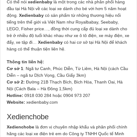
Có thể nói
xedienbaby
là một trong các nhà phân phối hàng
đầu tại Hà Nội về các loại xe dành cho bé với hơn 5 năm hoạt
động.
Xedienbaby
có sản phẩm từ những thương hiệu nổi
tiếng trên thế giới và Việt Nam như Royalbabay, Seebaby,
LEGO, Fisher price…, đồng thời cung cấp đủ loại xe dành cho
trẻ ở nhiều độ tuổi khác nhau như xe ô tô điện, xe máy điện, xe
đẩy, xe tập đi…
Xedienbaby
có hai cơ sở tại Hà Nội để khách
hàng có thể thuận tiện liên hệ.
Thông tin liên hệ:
Cơ sở 1
: Ngã tư Canh, Phúc Diễn, Từ Liêm, Hà Nội (cách Cầu
Diễn – ngã tư DỊch Vọng, Cầu Giấy 3km)
Cơ sở 2:
Đường 21B Thạch Bích, Bích Hòa, Thanh Oai, Hà
Nội (Cách Bala – Hà Đông 1,5km)
Hotline:
0918 030 284 hoặc 0904 973 207
Website:
xedienbaby.com
Xedienchobe
Xedienchobe
là đơn vị chuyên nhập khẩu và phân phối chính
hãng các loại xe điện trẻ em do Công ty TNHH Quốc tế Minh