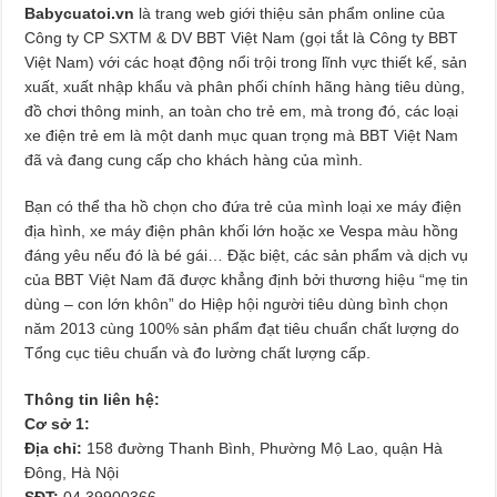
Babycuatoi.vn
là trang web giới thiệu sản phẩm online của
Công ty CP SXTM & DV BBT Việt Nam (gọi tắt là Công ty BBT
Việt Nam) với các hoạt động nổi trội trong lĩnh vực thiết kế, sản
xuất, xuất nhập khẩu và phân phối chính hãng hàng tiêu dùng,
đồ chơi thông minh, an toàn cho trẻ em, mà trong đó, các loại
xe điện trẻ em là một danh mục quan trọng mà BBT Việt Nam
đã và đang cung cấp cho khách hàng của mình.
Bạn có thể tha hồ chọn cho đứa trẻ của mình loại xe máy điện
địa hình, xe máy điện phân khối lớn hoặc xe Vespa màu hồng
đáng yêu nếu đó là bé gái… Đặc biệt, các sản phẩm và dịch vụ
của BBT Việt Nam đã được khẳng định bởi thương hiệu “mẹ tin
dùng – con lớn khôn” do Hiệp hội người tiêu dùng bình chọn
năm 2013 cùng 100% sản phẩm đạt tiêu chuẩn chất lượng do
Tổng cục tiêu chuẩn và đo lường chất lượng cấp.
Thông tin liên hệ:
Cơ sở 1:
Địa chỉ:
158 đường Thanh Bình, Phường Mộ Lao, quận Hà
Đông, Hà Nội
SĐT:
04 39900366