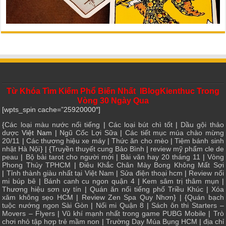
Từ Khóa Tìm Kiếm Phổ Biến Nhất IBlogKienthuc Trong
Vòng 30 Ngày Qua
[wpts_spin cache=”25920000″]
{
Các loại màu nước nổi tiếng
|
Các loại bút chì tốt
|
Dầu gội thảo
dược
Việt Nam |
Ngũ Cốc Lợi Sữa
|
Các tiết mục múa chào mừng
20/11
|
Các thương hiệu xe máy
|
Thức ăn cho mèo
|
Tiệm bánh sinh
nhật Hà Nội
} | {
Truyền thuyết cung Bảo Bình
|
review mỹ phẩm cle de
peau
|
Bộ bài tarot cho người mới
|
Bài văn hay 20 tháng 11
|
Vòng
Phong Thủy TPHCM
|
Điêu Khắc Chân Mày Bong Không Mất Sợi
|
Tỉnh thành giàu nhất tại Việt Nam
|
Sửa điện thoại hcm
|
Review nối
mi búp bê
|
Bánh canh cu ngon quận 4
|
Kem sâm trị thâm mụn
|
Thương hiệu sơn uy tín
|
Quán ăn nổi tiếng phố Triều Khúc
|
Xóa
xăm không sẹo HCM
|
Review Zen Spa Quy Nhơn
} | {
Quán bạch
tuộc nướng ngon Sài Gòn
|
Nối mi Quận 8
|
Sách ôn thi Starters –
Movers – Flyers
|
Vũ khí mạnh nhất trong game PUBG Mobile
|
Trò
chơi nhỏ tập hợp trẻ mầm non
|
Trường Dạy Múa Bụng HCM
|
địa chỉ