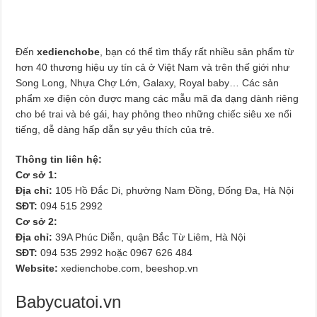
Đến
xedienchobe
, bạn có thể tìm thấy rất nhiều sản phẩm từ
hơn 40 thương hiệu uy tín cả ở Việt Nam và trên thế giới như
Song Long, Nhựa Chợ Lớn, Galaxy, Royal baby… Các sản
phẩm xe điện còn được mang các mẫu mã đa dạng dành riêng
cho bé trai và bé gái, hay phỏng theo những chiếc siêu xe nổi
tiếng, dễ dàng hấp dẫn sự yêu thích của trẻ.
Thông tin liên hệ:
Cơ sở 1:
Địa chỉ:
105 Hồ Đắc Di, phường Nam Đồng, Đống Đa, Hà Nội
SĐT:
094 515 2992
Cơ sở 2:
Địa chỉ:
39A Phúc Diễn, quận Bắc Từ Liêm, Hà Nội
SĐT:
094 535 2992 hoặc 0967 626 484
Website:
xedienchobe.com, beeshop.vn
Babycuatoi.vn