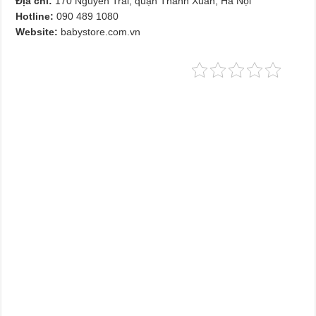
Địa chỉ:
170 Nguyễn Trãi, quận Thanh Xuân, Hà Nội
Hotline:
090 489 1080
Website:
babystore.com.vn