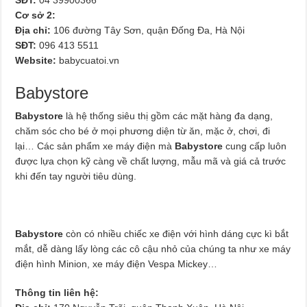
Cơ sở 2:
Địa chỉ:
106 đường Tây Sơn, quận Đống Đa, Hà Nội
SĐT:
096 413 5511
Website:
babycuatoi.vn
Babystore
Babystore
là hệ thống siêu thị gồm các mặt hàng đa dạng,
chăm sóc cho bé ở mọi phương diện từ ăn, mặc ở, chơi, đi
lại… Các sản phẩm xe máy điện mà
Babystore
cung cấp luôn
được lựa chọn kỹ càng về chất lượng, mẫu mã và giá cả trước
khi đến tay người tiêu dùng.
Babystore
còn có nhiều chiếc xe điện với hình dáng cực kì bắt
mắt, dễ dàng lấy lòng các cô cậu nhỏ của chúng ta như xe máy
điện hình Minion, xe máy điện Vespa Mickey…
Thông tin liên hệ: