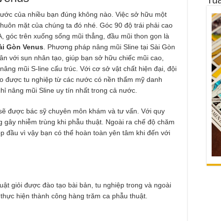
ơ ước của nhiều bạn đúng không nào. Việc sở hữu một
huôn mặt của chúng ta đó nhé. Góc 90 độ trái phải cao
 A, góc trên xuống sống mũi thẳng, đầu mũi thon gọn là
i Gòn Venus
. Phương pháp nâng mũi Sline tại Sài Gòn
n với sụn nhân tạo, giúp bạn sở hữu chiếc mũi cao,
nâng mũi S-line cấu trúc. Với cơ sở vật chất hiện đại, đội
cao được tu nghiệp từ các nước có nền thẩm mỹ danh
chỉ nâng mũi Sline uy tín nhất trong cả nước.
 sẽ được bác sỹ chuyên môn khám và tư vấn. Với quy
g gây nhiễm trùng khi phẫu thuật. Ngoài ra chế độ chăm
p đầu vì vậy bạn có thể hoàn toàn yên tâm khi đến với
huật giỏi được đào tạo bài bản, tu nghiệp trong và ngoài
thực hiện thành công hàng trăm ca phẫu thuật.