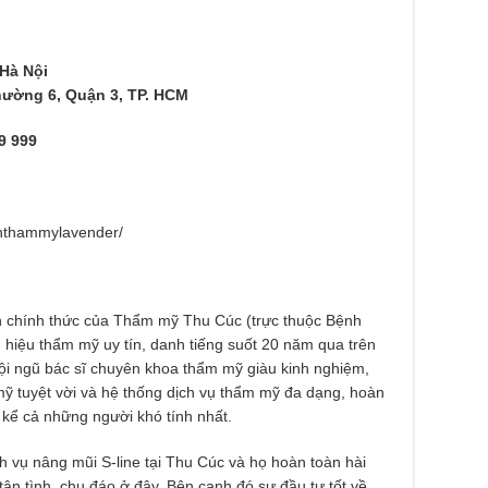
 Hà Nội
ường 6, Quận 3, TP. HCM
99 999
enthammylavender/
h chính thức của Thẩm mỹ Thu Cúc (trực thuộc Bệnh
hiệu thẩm mỹ uy tín, danh tiếng suốt 20 năm qua trên
ội ngũ bác sĩ chuyên khoa thẩm mỹ giàu kinh nghiệm,
mỹ tuyệt vời và hệ thống dịch vụ thẩm mỹ đa dạng, hoàn
 kể cả những người khó tính nhất.
h vụ nâng mũi S-line tại Thu Cúc và họ hoàn toàn hài
ận tình, chu đáo ở đây. Bên cạnh đó sự đầu tư tốt về