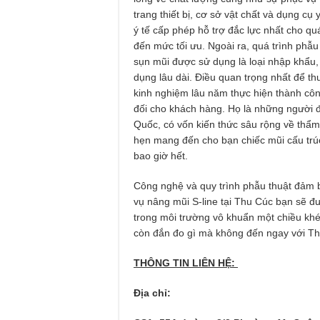
trang thiết bị, cơ sở vật chất và dụng cụ 
ý tế cấp phép hỗ trợ đắc lực nhất cho qu
đến mức tối ưu. Ngoài ra, quá trình phẫ
sụn mũi được sử dụng là loại nhập khẩu, 
dụng lâu dài. Điều quan trọng nhất để th
kinh nghiệm lâu năm thực hiện thành côn
đối cho khách hàng. Họ là những người đ
Quốc, có vốn kiến thức sâu rộng về th
hẹn mang đến cho bạn chiếc mũi cấu trúc
bao giờ hết.
Công nghệ và quy trình phẫu thuật đảm b
vụ nâng mũi S-line tại Thu Cúc bạn sẽ 
trong môi trường vô khuẩn một chiều khé
còn đắn đo gì mà không đến ngay với Thu
THÔNG TIN LIÊN HỆ:
Địa chỉ: