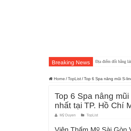
Breaking News
Địa điểm đổi bằng lái
Home
/
TopList
/
Top 6 Spa nâng mũi S-line
Top 6 Spa nâng mũi S
nhất tại TP. Hồ Chí 
Mỹ Duyen
TopList
Viện Thẩm Mỹ Sài Gòn 