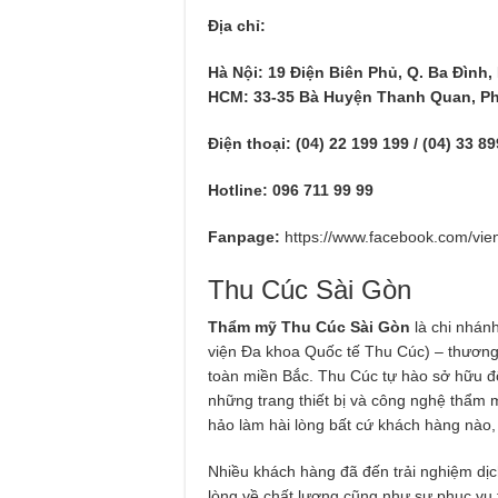
Địa chỉ:
Hà Nội: 19 Điện Biên Phủ, Q. Ba Đình,
HCM: 33-35 Bà Huyện Thanh Quan, Ph
Điện thoại: (04) 22 199 199 / (04) 33 8
Hotline: 096 711 99 99
Fanpage:
https://www.facebook.com/vi
Thu Cúc Sài Gòn
Thẩm mỹ Thu Cúc Sài Gòn
là chi nhán
viện Đa khoa Quốc tế Thu Cúc) – thương 
toàn miền Bắc. Thu Cúc tự hào sở hữu đ
những trang thiết bị và công nghệ thẩm 
hảo làm hài lòng bất cứ khách hàng nào,
Nhiều khách hàng đã đến trải nghiệm dịc
lòng về chất lượng cũng như sự phục vụ t