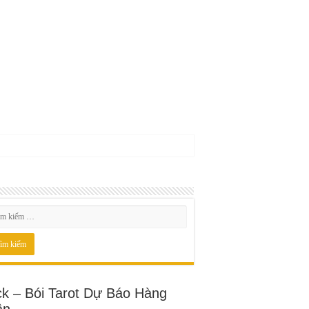
ck – Bói Tarot Dự Báo Hàng
ần