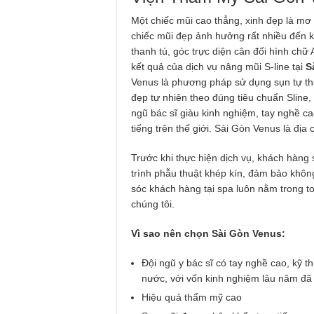
Một chiếc mũi cao thẳng, xinh đẹp là m
chiếc mũi đẹp ảnh hưởng rất nhiều đến k
thanh tú, góc trực diện cân đối hình chữ
kết quả của dịch vụ nâng mũi S-line tại
Sà
Venus là phương pháp sử dụng sụn tự thâ
đẹp tự nhiên theo đúng tiêu chuẩn Sline, 
ngũ bác sĩ giàu kinh nghiệm, tay nghề 
tiếng trên thế giới. Sài Gòn Venus là địa 
Trước khi thực hiện dịch vụ, khách hàng
trình phẫu thuật khép kín, đảm bảo khôn
sóc khách hàng tại spa luôn nằm trong to
chúng tôi.
Vì sao nên chọn Sài Gòn Venus:
Đội ngũ y bác sĩ có tay nghề cao, kỹ t
nước, với vốn kinh nghiệm lâu năm đã 
Hiệu quả thẩm mỹ cao