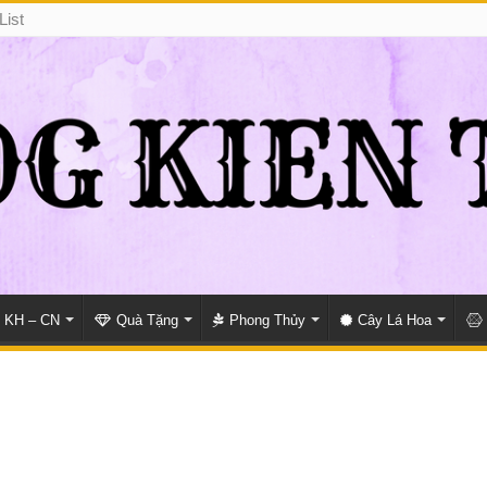
List
KH – CN
Quà Tặng
Phong Thủy
Cây Lá Hoa