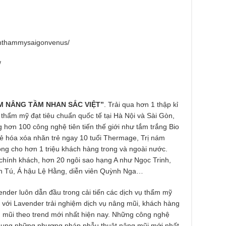
enthammysaigonvenus/
/
M NÂNG TẦM NHAN SẮC VIỆT”
. Trải qua hơn 1 thập kỉ
ở thẩm mỹ đạt tiêu chuẩn quốc tế tại Hà Nội và Sài Gòn,
 hơn 100 công nghệ tiên tiến thế giới như tắm trắng Bio
Trẻ hóa xóa nhăn trẻ ngay 10 tuổi Thermage, Trị nám
ng cho hơn 1 triệu khách hàng trong và ngoài nước.
hính khách, hơn 20 ngôi sao hạng A như Ngọc Trinh,
h Tú, Á hậu Lệ Hằng, diễn viên Quỳnh Nga…
nder luôn dẫn đầu trong cải tiến các dịch vụ thẩm mỹ
n với Lavender trải nghiệm dịch vụ nâng mũi, khách hàng
ng mũi theo trend mới nhất hiện nay. Những công nghệ
 dụng những phương pháp phẫu thuật nâng mũi mới nhất