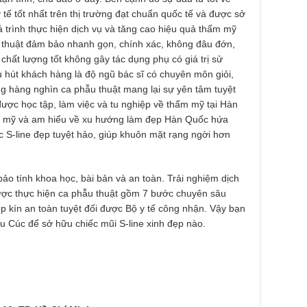
y tế tốt nhất trên thị trường đạt chuẩn quốc tế và được sở
á trình thực hiện dịch vụ và tăng cao hiệu quả thẩm mỹ
u thuật đảm bảo nhanh gọn, chính xác, không đâu đớn,
chất lượng tốt không gây tác dụng phụ có giá trị sử
u hút khách hàng là độ ngũ bác sĩ có chuyên môn giỏi,
g hàng nghìn ca phẫu thuật mang lại sự yên tâm tuyệt
ược học tập, làm việc và tu nghiệp về thẩm mỹ tại Hàn
ẩm mỹ và am hiểu về xu hướng làm đẹp Hàn Quốc hứa
 S-line đẹp tuyệt hảo, giúp khuôn mặt rạng ngời hơn
ảo tính khoa học, bài bản và an toàn. Trải nghiệm dịch
được thực hiện ca phẫu thuật gồm 7 bước chuyên sâu
p kín an toàn tuyệt đối được Bộ y tế công nhận. Vậy bạn
 Cúc để sở hữu chiếc mũi S-line xinh đẹp nào.