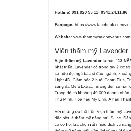
Hotline: 091 920 55 11- 0941.24.11.66
Fanpage:
https://www.facebook.com/vi
Website:
www.thammysaigonvenus.com
Viện thẩm mỹ Lavender
Viện thẩm mỹ Lavender
tự hào
“12 NĂ
phát triển, Lavender có trong tay 2 cơ s
sở hữu đội ngũ bác sĩ đầu ngành, khoảng
Light 4D, Giảm béo 2 buổi Contri Plus, 
sáng da Mela Extra… mang đến sự hài lò
Trong đó có khoảng 40.000 doanh nhân c
Thu Minh, Hoa hậu Mỹ Linh, Á hậu Than
Với những ưu thế trên Viện thẩm mỹ Lave
đặc biệt là thẩm mỹ nâng mũi S-line. Đế
có cơ hội lựa chọn rất nhiều dịch vụ nâ
thẩm mỹ nâng mũi hiện đại cùng với áp