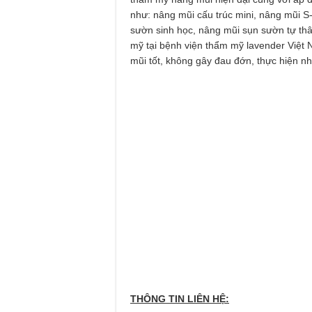
như: nâng mũi cấu trúc mini, nâng mũi 
sườn sinh học, nâng mũi sụn sườn tự thâ
mỹ tại bệnh viện thẩm mỹ lavender Việt 
mũi tốt, không gây đau đớn, thực hiện n
THÔNG TIN LIÊN HỆ: