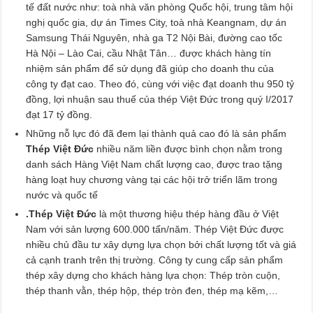
tế đất nước như: toà nhà văn phòng Quốc hội, trung tâm hội
nghị quốc gia, dự án Times City, toà nhà Keangnam, dự án
Samsung Thái Nguyên, nhà ga T2 Nội Bài, đường cao tốc
Hà Nội – Lào Cai, cầu Nhật Tân… được khách hàng tín
nhiệm sản phẩm để sử dụng đã giúp cho doanh thu của
công ty đạt cao. Theo đó, cùng với việc đạt doanh thu 950 tỷ
đồng, lợi nhuận sau thuế của thép Việt Đức trong quý I/2017
đạt 17 tỷ đồng.
Những nỗ lực đó đã đem lại thành quả cao đó là sản phẩm
Thép Việt Đức
nhiều năm liền được bình chọn nằm trong
danh sách Hàng Việt Nam chất lượng cao, được trao tặng
hàng loạt huy chương vàng tại các hội trở triển lãm trong
nước và quốc tế
.Thép Việt Đức
là một thương hiệu thép hàng đầu ở Việt
Nam với sản lượng 600.000 tấn/năm. Thép Việt Đức được
nhiều chủ đầu tư xây dựng lựa chọn bởi chất lượng tốt và giá
cả cạnh tranh trên thị trường. Công ty cung cấp sản phẩm
thép xây dựng cho khách hàng lựa chọn: Thép tròn cuộn,
thép thanh vằn, thép hộp, thép tròn đen, thép mạ kẽm,…