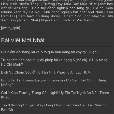
Liên Minh Huyền Thoại
|
Trường Dạy Múa Dạy Múa HCM
|
thơ hay
viết về xứ Nghệ
|
Chia tay đồng nghiệp nên tặng gì
|
Địa chỉ mua
iPhone xách tay Hà Nội
|
Khu công nghiệp lớn nhất Việt Nam
|
Lan
Cẩm Cù
|
Xem tarot có đúng không
|
Chăm Sóc Lông Mày Sau Khi
Xăm Bong Nhanh Nhất
|
Ngân Hàng Lớn Nhất Việt Nam
}
[/wpts_spin]
Bài Viết Mới Nhất
Địa điểm đổi bằng lái xe ô tô quá hạn đáng tin cậy tại Quận 3
Trung tâm nào học thi giấy phép lái xe hạng A (A2 cũ), A1 uy tín tại
Hồ Chí Minh?
Dịch Vụ Chăm Sóc Ô Tô Tận Nhà Phường An Lạc HCM
Đồng Hồ Tại Kronos Luxury Timepieces Có Cam Kết Chính Hãng
Không?
Gợi Ý Các Trường Trung Cấp Nghề Uy Tín Tại Nghệ An Nên Tham
Khảo
Top 8 Xưởng Chuyên May Đồng Phục Theo Yêu Cầu Tại Phường
Bàn Cờ