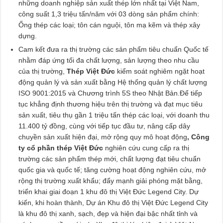
những doanh nghiệp sản xuất thép lớn nhất tại Việt Nam,
công suất 1,3 triệu tấn/năm với 03 dòng sản phẩm chính:
Ống thép các loại; tôn cán nguội, tôn mạ kẽm và thép xây
dựng.
Cam kết đưa ra thị trường các sản phẩm tiêu chuẩn Quốc tế
nhằm đáp ứng tối đa chất lượng, sản lượng theo nhu cầu
của thị trường,
Thép Việt Đức
kiểm soát nghiêm ngặt hoạt
động quản lý và sản xuất bằng Hệ thống quản lý chất lượng
ISO 9001:2015 và Chương trình 5S theo Nhật Bản.Để tiếp
tục khẳng định thương hiệu trên thị trường và đạt mục tiêu
sản xuất, tiêu thụ gần 1 triệu tấn thép các loại, với doanh thu
11.400 tỷ đồng, cùng với tiếp tục đầu tư, nâng cấp dây
chuyền sản xuất hiện đại, mở rộng quy mô hoạt động
, Công
ty cổ phần thép Việt Đức
nghiên cứu cung cấp ra thị
trường các sản phẩm thép mới, chất lượng đạt tiêu chuẩn
quốc gia và quốc tế; tăng cường hoạt động nghiên cứu, mở
rộng thị trường xuất khẩu; đẩy mạnh giải phóng mặt bằng,
triển khai giai đoạn 1 khu đô thị Việt Đức Legend City. Dự
kiến, khi hoàn thành, Dự án Khu đô thị Việt Đức Legend City
là khu đô thị xanh, sạch, đẹp và hiện đại bậc nhất tỉnh và