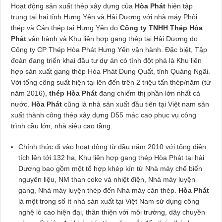
Hoạt động sản xuất thép xây dựng của
Hòa Phát
hiện tập
trung tại hai tỉnh Hưng Yên và Hải Dương với nhà máy Phôi
thép và Cán thép tại Hưng Yên do
Công ty TNHH Thép Hòa
Phát
vận hành và Khu liên hợp gang thép tại Hải Dương do
Công ty CP Thép Hòa Phát Hưng Yên vận hành. Đặc biệt, Tập
đoàn đang triển khai đầu tư dự án có tính đột phá là Khu liên
hợp sản xuất gang thép Hòa Phát Dung Quất, tỉnh Quảng Ngãi.
Với tổng công suất hiện tại lên đến trên 2 triệu tấn thép/năm (từ
năm 2016),
thép Hòa Phát
đang chiếm thị phần lớn nhất cả
nước.
Hòa Phát
cũng là nhà sản xuất đầu tiên tại Việt nam sản
xuất thành công thép xây dựng D55 mác cao phục vụ công
trình cầu lớn, nhà siêu cao tầng.
Chính thức đi vào hoạt động từ đầu năm 2010 với tổng diện
tích lên tới 132 ha, Khu liên hợp gang thép Hòa Phát tại hải
Dương bao gồm một tổ hợp khép kín từ Nhà máy chế biến
nguyên liệu, NM than coke và nhiệt điện, Nhà máy luyện
gang, Nhà máy luyện thép đến Nhà máy cán thép.
Hòa Phát
là một trong số ít nhà sản xuất tại Việt Nam sử dụng công
nghệ lò cao hiện đại, thân thiện với môi trường, dây chuyền