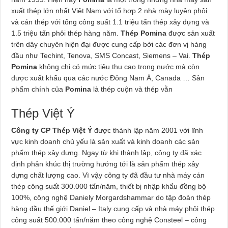
xuất thép lớn nhất Việt Nam với tổ hợp 2 nhà mày luyện phôi
và cán thép với tổng công suất 1.1 triệu tấn thép xây dựng và
1.5 triệu tấn phôi thép hàng năm.
Thép Pomina
được sản xuất
trên dây chuyên hiện đại được cung cấp bởi các đơn vị hàng
đầu như Techint, Tenova, SMS Concast, Siemens – Vai.
Thép
Pomina
không chỉ có mức tiêu thụ cao trong nước mà còn
được xuất khẩu qua các nước Đông Nam Á, Canada … Sản
phẩm chính của
Pomina
là thép cuộn và thép vằn
Thép Việt Ý
Công ty CP Thép Việt Ý
được thành lập năm 2001 với lĩnh
vực kinh doanh chủ yếu là sản xuất và kinh doanh các sản
phẩm thép xây dựng. Ngay từ khi thành lập, công ty đã xác
định phân khúc thị trường hướng tới là sản phẩm thép xây
dựng chất lượng cao. Vì vậy công ty đã đầu tư nhà máy cán
thép công suất 300.000 tấn/năm, thiết bị nhập khẩu đồng bộ
100%, công nghệ Daniely Morgardshammar do tập đoàn thép
hàng đầu thế giới Daniel – Italy cung cấp và nhà máy phôi thép
công suất 500.000 tấn/năm theo công nghệ Consteel – công