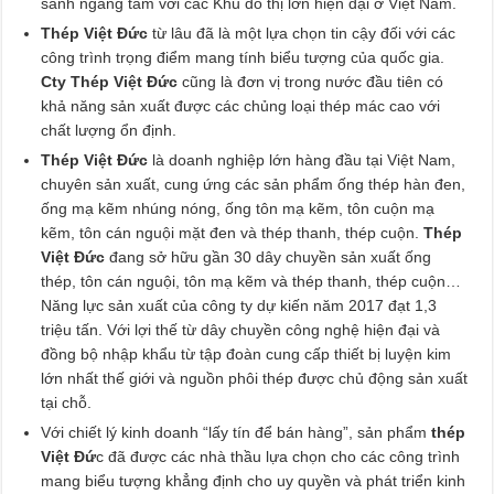
sánh ngang tầm với các Khu đô thị lớn hiện đại ở Việt Nam.
Thép Việt Đức
từ lâu đã là một lựa chọn tin cậy đối với các
công trình trọng điểm mang tính biểu tượng của quốc gia.
Cty Thép Việt Đức
cũng là đơn vị trong nước đầu tiên có
khả năng sản xuất được các chủng loại thép mác cao với
chất lượng ổn định.
Thép Việt Đức
là doanh nghiệp lớn hàng đầu tại Việt Nam,
chuyên sản xuất, cung ứng các sản phẩm ống thép hàn đen,
ống mạ kẽm nhúng nóng, ống tôn mạ kẽm, tôn cuộn mạ
kẽm, tôn cán nguội mặt đen và thép thanh, thép cuộn.
Thép
Việt Đức
đang sở hữu gần 30 dây chuyền sản xuất ống
thép, tôn cán nguội, tôn mạ kẽm và thép thanh, thép cuộn…
Năng lực sản xuất của công ty dự kiến năm 2017 đạt 1,3
triệu tấn. Với lợi thế từ dây chuyền công nghệ hiện đại và
đồng bộ nhập khẩu từ tập đoàn cung cấp thiết bị luyện kim
lớn nhất thế giới và nguồn phôi thép được chủ động sản xuất
tại chỗ.
Với chiết lý kinh doanh “lấy tín để bán hàng”, sản phẩm
thép
Việt Đứ
c đã được các nhà thầu lựa chọn cho các công trình
mang biểu tượng khẳng định cho uy quyền và phát triển kinh