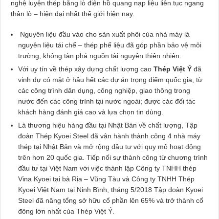
nghệ luyện thép bằng lò điện hồ quang nạp liệu liên tục ngang
thân lò – hiện đại nhất thế giới hiện nay.
Nguyên liệu đầu vào cho sản xuất phôi của nhà máy là
nguyên liệu tái chế – thép phế liệu đã góp phần bảo vệ môi
trường, không tàn phá nguồn tài nguyên thiên nhiên.
Với uy tín về thép xây dựng chất lượng cao
Thép Việt Ý
đã
vinh dự có mặt ở hầu hết các dự án trọng điểm quốc gia, từ
các công trình dân dụng, công nghiệp, giao thông trong
nước đến các công trình tại nước ngoài; được các đối tác
khách hàng đánh giá cao và lựa chọn tin dùng.
Là thương hiệu hàng đầu tại Nhật Bản về chất lượng, Tập
đoàn Thép Kyoei Steel đã vận hành thành công 4 nhà máy
thép tại Nhật Bản và mở rộng đầu tư với quy mô hoạt động
trên hơn 20 quốc gia. Tiếp nối sự thành công từ chương trình
đầu tư tại Việt Nam với việc thành lập Công ty TNHH thép
Vina Kyoei tại bà Rịa – Vũng Tàu và Công ty TNHH Thép
Kyoei Việt Nam tại Ninh Bình, tháng 5/2018 Tập đoàn Kyoei
Steel đã nâng tổng sở hữu cổ phần lên 65% và trở thành cổ
đông lớn nhất của Thép Việt Ý.