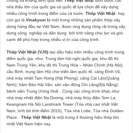
chứng và khẳng định qua việc
Thép Việt Nhậ
t luôn được các
nhà thầu lớn của quốc gia và quốc tế lựa chọn để xây dựng
nhiều công trình trọng điểm của cả nước.
Thép Việt Nhật
hay
còn gọi là
Vinakyoei l
à một trong những sản phẩm thép xây
dựng hàng đầu tại Việt Nam, được ứng dụng rộng rãi trong xây
dựng công nghiệp và dân dụng bởi tính năng chịu lực và góc
cạnh để phù hợp trong nhiều vị trí của công trình.
Thép Việt Nhật (VJS)
tạo dấu hiệu trên nhiều công trình trọng
điểm quốc gia, như: Trung tâm hội nghị quốc gia, khu đô thị
Nam Trung Yên, khu đô thị Trung Hòa – Nhân Chính (Hà Nội);
cầu Bính, trung tâm Hội chợ triển lãm quốc tế, cảng Đình Vũ,
nhà máy nhiệt Tam Hưng (Hải Phòng), cảng Cái Lân(Quảng
Ninh); hầm Đèo Hải Vân, sân vận động Chi Lăng(Đà Nẵng),
bệnh viện Trung Ương Huế…Cùng các công trình khác như:
nhà máy nhiệt điện Na Dương, nhà máy thủy điện Sơn La;
Keangnam Hà Nội Landmark Tower (Tòa nhà cao nhất Việt
Nam, tính tới thời điểm 2015), Tòa nhà Lotte, Tòa nhà Golden
Place…
Thép Việt Nhật
là một trong 4 thương hiệu thép lớn
nhất Việt Nam hiện nay.