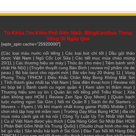
Từ Khóa Tìm Kiếm Phổ Biến Nhất IBlogKienthuc Trong
Vòng 30 Ngày Qua
[wpts_spin cache=”25920000″]
{
Các loại màu nước nổi tiếng
|
Các loại bút chì tốt
|
Dầu gội thảo
dược
Việt Nam |
Ngũ Cốc Lợi Sữa
|
Các tiết mục múa chào mừng
20/11
|
Các thương hiệu xe máy
|
Thức ăn cho mèo
|
Tiệm bánh sinh
nhật Hà Nội
} | {
Truyền thuyết cung Bảo Bình
|
review mỹ phẩm cle de
peau
|
Bộ bài tarot cho người mới
|
Bài văn hay 20 tháng 11
|
Vòng
Phong Thủy TPHCM
|
Điêu Khắc Chân Mày Bong Không Mất Sợi
|
Tỉnh thành giàu nhất tại Việt Nam
|
Sửa điện thoại hcm
|
Review nối
mi búp bê
|
Bánh canh cu ngon quận 4
|
Kem sâm trị thâm mụn
|
Thương hiệu sơn uy tín
|
Quán ăn nổi tiếng phố Triều Khúc
|
Xóa
xăm không sẹo HCM
|
Review Zen Spa Quy Nhơn
} | {
Quán bạch
tuộc nướng ngon Sài Gòn
|
Nối mi Quận 8
|
Sách ôn thi Starters –
Movers – Flyers
|
Vũ khí mạnh nhất trong game PUBG Mobile
|
Trò
chơi nhỏ tập hợp trẻ mầm non
|
Trường Dạy Múa Bụng HCM
|
địa chỉ
mua mèo cảnh giá rẻ hà nội
|
Công Ty Luật Uy Tín Nhất Việt Nam
|
Ca sĩ Việt Nam được yêu thích
| Cửa
Hàng Gốm Sứ Nhật Bản HCM
|
Phân Biệt Gốm Nhật Và Trung Quốc
} | {
Studio chụp hình cho mẹ và
bé gò vấp
|
Sân khấu hài kịch ở Sài Gòn
|
Đào Tạo Nối Mi Hàng Đầu
TPHCM
|
Loại sơn gel tốt được yêu thích
|
trang phục đẹp nhất game