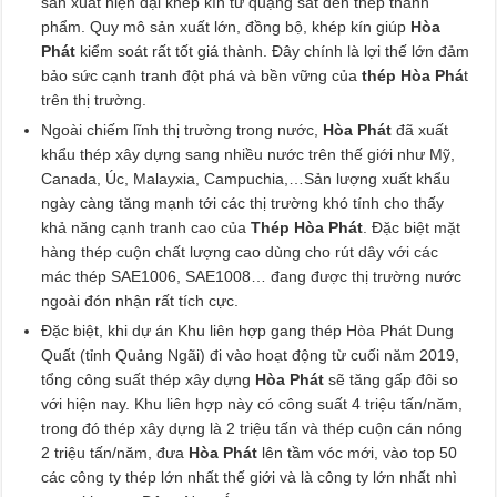
sản xuất hiện đại khép kín từ quặng sắt đến thép thành
phẩm. Quy mô sản xuất lớn, đồng bộ, khép kín giúp
Hòa
Phát
kiểm soát rất tốt giá thành. Đây chính là lợi thế lớn đảm
bảo sức cạnh tranh đột phá và bền vững của
thép Hòa Phá
t
trên thị trường.
Ngoài chiếm lĩnh thị trường trong nước,
Hòa Phát
đã xuất
khẩu thép xây dựng sang nhiều nước trên thế giới như Mỹ,
Canada, Úc, Malayxia, Campuchia,…Sản lượng xuất khẩu
ngày càng tăng mạnh tới các thị trường khó tính cho thấy
khả năng cạnh tranh cao của
Thép Hòa Phát
. Đặc biệt mặt
hàng thép cuộn chất lượng cao dùng cho rút dây với các
mác thép SAE1006, SAE1008… đang được thị trường nước
ngoài đón nhận rất tích cực.
Đặc biệt, khi dự án Khu liên hợp gang thép Hòa Phát Dung
Quất (tỉnh Quảng Ngãi) đi vào hoạt động từ cuối năm 2019,
tổng công suất thép xây dựng
Hòa Phát
sẽ tăng gấp đôi so
với hiện nay. Khu liên hợp này có công suất 4 triệu tấn/năm,
trong đó thép xây dựng là 2 triệu tấn và thép cuộn cán nóng
2 triệu tấn/năm, đưa
Hòa Phát
lên tầm vóc mới, vào top 50
các công ty thép lớn nhất thế giới và là công ty lớn nhất nhì