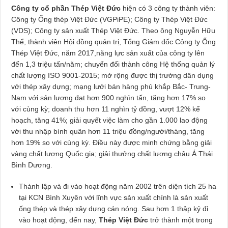
Công ty cổ phần Thép Việt Đức
hiện có 3 công ty thành viên:
Công ty Ống thép Việt Đức (VGPiPE); Công ty Thép Việt Đức
(VDS); Công ty sản xuất Thép Việt Đức. Theo ông Nguyễn Hữu
Thể, thành viên Hội đồng quản trị, Tổng Giám đốc Công ty Ống
Thép Việt Đức, năm 2017,năng lực sản xuất của công ty lên
đến 1,3 triệu tấn/năm; chuyển đổi thành công Hệ thống quản lý
chất lượng ISO 9001-2015; mở rộng được thị trường dân dụng
với thép xây dựng; mạng lưới bán hàng phủ khắp Bắc- Trung-
Nam với sản lượng đạt hơn 900 nghìn tấn, tăng hơn 17% so
với cùng kỳ; doanh thu hơn 11 nghìn tỷ đồng, vượt 12% kế
hoạch, tăng 41%; giải quyết việc làm cho gần 1.000 lao động
với thu nhập bình quân hơn 11 triệu đồng/người/tháng, tăng
hơn 19% so với cùng kỳ. Điều này được minh chứng bằng giải
vàng chất lượng Quốc gia; giải thưởng chất lượng châu Á Thái
Bình Dương.
Thành lập và đi vào hoạt động năm 2002 trên diện tích 25 ha
tại KCN Bình Xuyên với lĩnh vực sản xuất chính là sản xuất
ống thép và thép xây dựng cán nóng. Sau hơn 1 thập kỷ đi
vào hoạt động, đến nay,
Thép Việt Đức
trở thành một trong