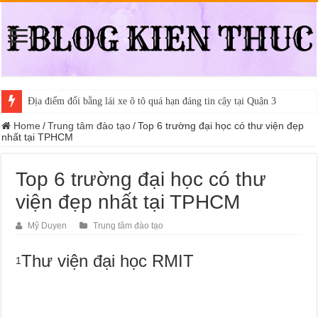
Địa điểm đổi bằng lái xe ô tô quá hạn đáng tin cậy tại Quận 3
Trung tâm nào học thi giấy phép lái xe hạng A (A2 cũ), A1 uy tín tại 
Home
/
Trung tâm đào tạo
/
Top 6 trường đại học có thư viện đẹp
nhất tại TPHCM
Top 6 trường đại học có thư
viện đẹp nhất tại TPHCM
Mỹ Duyen
Trung tâm đào tạo
Thư viện đại học RMIT
1