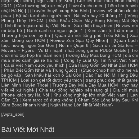
dược
Việt Nam |
Ngũ Cốc Lợi Sữa
|
Các tiết mục múa chào mừng
20/11
|
Các thương hiệu xe máy
|
Thức ăn cho mèo
|
Tiệm bánh sinh
nhật Hà Nội
} | {
Truyền thuyết cung Bảo Bình
|
review mỹ phẩm cle de
peau
|
Bộ bài tarot cho người mới
|
Bài văn hay 20 tháng 11
|
Vòng
Phong Thủy TPHCM
|
Điêu Khắc Chân Mày Bong Không Mất Sợi
|
Tỉnh thành giàu nhất tại Việt Nam
|
Sửa điện thoại hcm
|
Review nối
mi búp bê
|
Bánh canh cu ngon quận 4
|
Kem sâm trị thâm mụn
|
Thương hiệu sơn uy tín
|
Quán ăn nổi tiếng phố Triều Khúc
|
Xóa
xăm không sẹo HCM
|
Review Zen Spa Quy Nhơn
} | {
Quán bạch
tuộc nướng ngon Sài Gòn
|
Nối mi Quận 8
|
Sách ôn thi Starters –
Movers – Flyers
|
Vũ khí mạnh nhất trong game PUBG Mobile
|
Trò
chơi nhỏ tập hợp trẻ mầm non
|
Trường Dạy Múa Bụng HCM
|
địa chỉ
mua mèo cảnh giá rẻ hà nội
|
Công Ty Luật Uy Tín Nhất Việt Nam
|
Ca sĩ Việt Nam được yêu thích
| Cửa
Hàng Gốm Sứ Nhật Bản HCM
|
Phân Biệt Gốm Nhật Và Trung Quốc
} | {
Studio chụp hình cho mẹ và
bé gò vấp
|
Sân khấu hài kịch ở Sài Gòn
|
Đào Tạo Nối Mi Hàng Đầu
TPHCM
|
Loại sơn gel tốt được yêu thích
|
trang phục đẹp nhất game
Liên Minh Huyền Thoại
|
Trường Dạy Múa Dạy Múa HCM
|
thơ hay
viết về xứ Nghệ
|
Chia tay đồng nghiệp nên tặng gì
|
Địa chỉ mua
iPhone xách tay Hà Nội
|
Khu công nghiệp lớn nhất Việt Nam
|
Lan
Cẩm Cù
|
Xem tarot có đúng không
|
Chăm Sóc Lông Mày Sau Khi
Xăm Bong Nhanh Nhất
|
Ngân Hàng Lớn Nhất Việt Nam
}
[/wpts_spin]
Bài Viết Mới Nhất