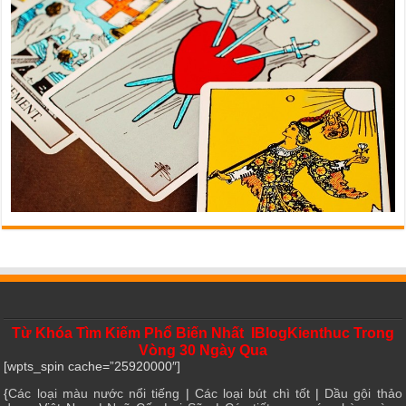
Từ Khóa Tìm Kiếm Phổ Biến Nhất IBlogKienthuc Trong
Vòng 30 Ngày Qua
[wpts_spin cache=”25920000″]
{
Các loại màu nước nổi tiếng
|
Các loại bút chì tốt
|
Dầu gội thảo