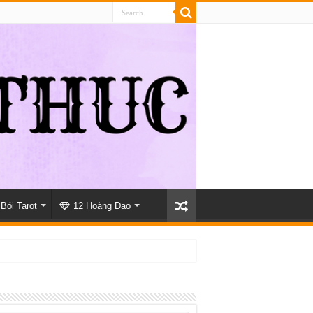
Bói Tarot
12 Hoàng Đạo