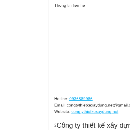
Thông tin liên hệ
Hotline:
0936889986
Email:
congtythietkexaydung.net@gmail
Website:
congtythietkexaydung.net
Công ty thiết kế xây d
2