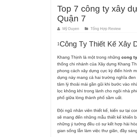
Top 7 công ty xây d
Quận 7
Mỹ Duyen
Tổng Hợp Review
Công Ty Thiết Kế Xây 
1
Khang Thịnh là một trong những
cong ty
thống chi nhánh của Xây dựng Khang Th
phong cách xây dựng cực kỳ điển hình mà
dựng này mang cả hai trường nghĩa đen 
tâm lý thoải mái gần gũi khi bước vào n
lọc không khí trong lành cho ngôi nhà phố
phố giữa lòng thành phố sầm uất.
Đội ngũ nhân viên thiết kế, kiến sư tại 
sẽ mang đến những mẫu thiết kế khiến bạ
những ý tưởng đều có sự kết hợp hài hòa 
gian sống lẫn làm việc thư giãn, đầy sáng