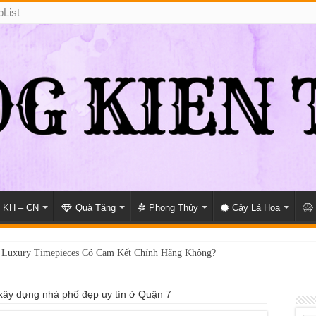
pList
KH – CN
Quà Tặng
Phong Thủy
Cây Lá Hoa
 Luxury Timepieces Có Cam Kết Chính Hãng Không?
 xây dựng nhà phố đẹp uy tín ở Quận 7