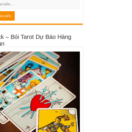
ck – Bói Tarot Dự Báo Hàng
ần