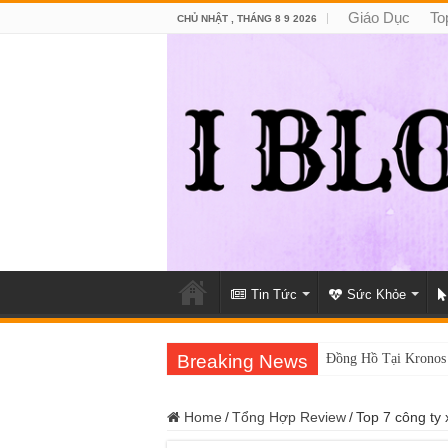
Giáo Dục
To
CHỦ NHẬT , THÁNG 8 9 2026
Tin Tức
Sức Khỏe
Breaking News
Đồng Hồ Tại Kronos
Home
/
Tổng Hợp Review
/
Top 7 công ty