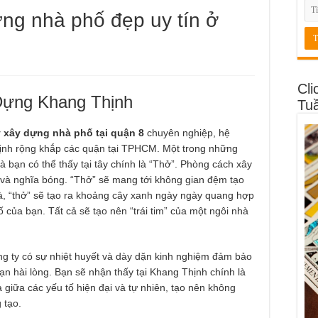
ựng nhà phố đẹp uy tín ở
Cli
Dựng Khang Thịnh
Tu
 xây dựng nhà phố tại quận 8
chuyên nghiệp, hệ
ịnh rộng khắp các quận tại TPHCM. Một trong những
 bạn có thể thấy tại tây chính là “Thở”. Phòng cách xây
và nghĩa bóng. “Thở” sẽ mang tới không gian đệm tạo
hà, “thở” sẽ tạo ra khoảng cây xanh ngày ngày quang hợp
 của bạn. Tất cả sẽ tạo nên “trái tim” của một ngôi nhà
cong ty có sự nhiệt huyết và dày dặn kinh nghiệm đảm bảo
n hài lòng. Bạn sẽ nhận thấy tại Khang Thịnh chính là
giữa các yếu tố hiện đại và tự nhiên, tạo nên không
 tạo.