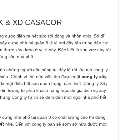
K & XD CASACOR
g được diễn ra hết sức sôi động và nhộn nhịp. Sở dĩ
 xây dựng nhà tại quận 8 là vì nơi đây tập trung dân cư
 được xây dựng ở vị trí này. Đặc biệt là khu vực này rất
hững căn nhà phố.
a những người dân sống tại đây là rất lớn mà cong ty
hiều. Chính vì thế nên việc tìm được một
cong ty xây
 là một điều hết sức quan trọng, cần thiết. Công ty Xây
n tưởng từ phía khách hàng mặc dù giá dịch vụ xây
hưng Công ty tự tin sẽ đem đến một ngôi nhà phố hết
 dựng nhà phố tại quận 8 có chất lượng cao thì đừng
OR
nhé. Đến với cong ty bạn sẽ sớm sở hữu được một