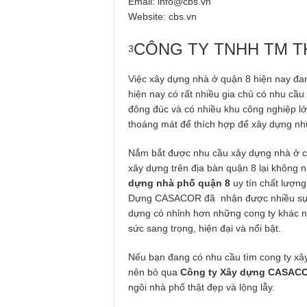
Email:
info@cbs.vn
Website: cbs.vn
CÔNG TY TNHH TM T
3
Việc xây dựng nhà ở quận 8 hiện nay đan
hiện nay có rất nhiều gia chủ có nhu cầu
đông đúc và có nhiều khu công nghiệp lớn
thoáng mát để thích hợp để xây dựng n
Nắm bắt được nhu cầu xây dựng nhà ở củ
xây dựng trên địa bàn quận 8 lại không n
dựng nhà phố quận 8
uy tín chất lượng
Dựng CASACOR đã nhận được nhiều sự ti
dựng có nhỉnh hơn những cong ty khác n
sức sang trọng, hiện đại và nổi bật.
Nếu bạn đang có nhu cầu tìm cong ty xây
nên bỏ qua
Công ty Xây dựng CASAC
ngôi nhà phố thật đẹp và lộng lẫy.