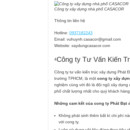
Công ty xây dựng nhà phố CASACOR
Thông tin liên hệ
Hotline:
0937182243
Email:
vuhuynh.casacor@gmail.com
Website: xaydungcasacor.com
Công ty Tư Vấn Kiến T
4
Công ty tư vấn kiến trúc xây dựng Phát Đ
trường TPHCM, là một
cong ty xây dựn
nghiệm cùng với đó là đội ngũ xây dựng
phố chất lượng nhất cho quý khách hàng
Những cam kết của cong ty Phát Đạt 
Không phát sinh thêm bất kì chi phí n
với cong ty.
Luôn sử dụng vật liệu đúng theo tiêu 