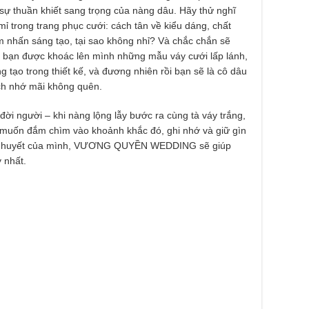
 sự thuần khiết sang trọng của nàng dâu. Hãy thử nghĩ
mỉ trong trang phục cưới: cách tân về kiểu dáng, chất
ểm nhấn sáng tạo, tại sao không nhỉ? Và chắc chắn sẽ
của bạn được khoác lên mình những mẫu váy cưới lấp lánh,
g tạo trong thiết kế, và đương nhiên rồi bạn sẽ là cô dâu
ch nhớ mãi không quên.
 đời người – khi nàng lộng lẫy bước ra cùng tà váy trắng,
à muốn đắm chìm vào khoảnh khắc đó, ghi nhớ và giữ gìn
 tâm huyết của mình, VƯƠNG QUYỀN WEDDING sẽ giúp
 nhất.