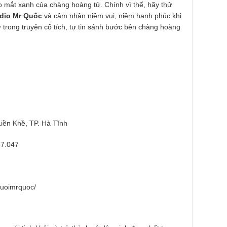
o mắt xanh của chàng hoàng tử. Chính vì thế, hãy thử
dio Mr Quốc
và cảm nhận niềm vui, niềm hạnh phúc khi
trong truyện cổ tích, tự tin sánh bước bên chàng hoàng
Liền Khề, TP. Hà Tĩnh
37.047
cuoimrquoc/