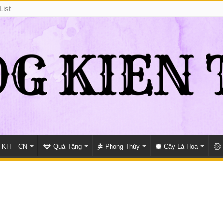
List
KH – CN
Quà Tặng
Phong Thủy
Cây Lá Hoa