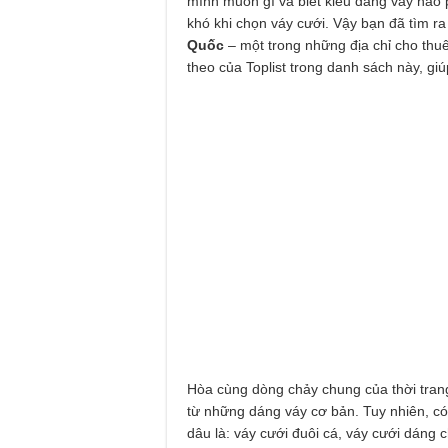
mình muốn gì và biết kiểu dáng váy nào p
khó khi chọn váy cưới. Vậy bạn đã tìm ra 
Quốc
– một trong những địa chỉ cho thuê
theo của Toplist trong danh sách này, giú
Hòa cùng dòng chảy chung của thời trang
từ những dáng váy cơ bản. Tuy nhiên, có
dâu là: váy cưới đuôi cá, váy cưới dáng 