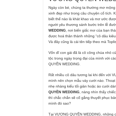
Ngày còn bé, chúng ta thường mơ mộng 
xinh đẹp như trong câu chuyện cổ tích. Kh
biết thế nào là khát khao và mơ ước được
người yêu thương sánh bước trên lễ đườ
WEDDING
, nơi biến giấc mơ của bạn thà
được hoá thân thành những “cô dâu kiêu 
Và đây cũng là cái tên tiếp theo mà Topl
Vốn dĩ con gái đã là cô công chúa nhỏ c
tộc trong ngày trọng đại của mình với c
QUYỀN WEDDING.
Rất nhiều cô dâu tương lai khi đến vớ
mình nên chọn mẫu váy cưới nào. Thoạt 
nhẹ nhàng kiểu tối giản hoặc áo cưới dán
QUYỀN WEDDING
, nàng nhìn thấy chiế
thì chắc chắn sẽ cố gắng thuyết phục bả
mình đó sao?
Tại VƯƠNG QUYỀN WEDDING, những chiếc