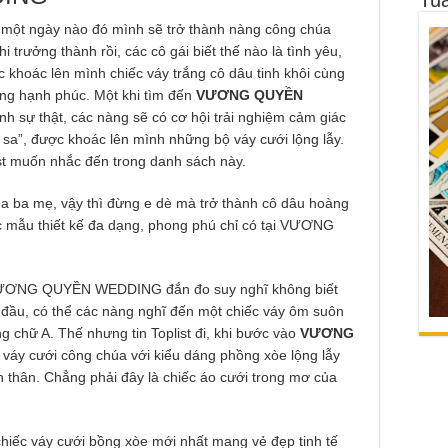
một ngày nào đó mình sẽ trở thành nàng công chúa
i trưởng thành rồi, các cô gái biết thế nào là tình yêu,
 khoác lên mình chiếc váy trắng cô dâu tinh khôi cùng
ng hạnh phúc. Một khi tìm đến
VƯƠNG QUYỀN
nh sự thật, các nàng sẽ có cơ hội trải nghiệm cảm giác
sa”, được khoác lên mình những bộ váy cưới lộng lẫy.
ist muốn nhắc đến trong danh sách này.
ủa ba mẹ, vậy thì đừng e dè mà trở thành cô dâu hoàng
ác mẫu thiết kế đa dạng, phong phú chỉ có tại VƯƠNG
i VƯƠNG QUYỀN WEDDING đắn đo suy nghĩ không biết
đầu, có thể các nàng nghĩ đến một chiếc váy ôm suôn
g chữ A. Thế nhưng tin Toplist đi, khi bước vào
VƯƠNG
c váy cưới công chúa với kiểu dáng phồng xòe lộng lẫy
n thân. Chẳng phải đây là chiếc áo cưới trong mơ của
 váy cưới bồng xòe mới nhất mang vẻ đẹp tinh tế