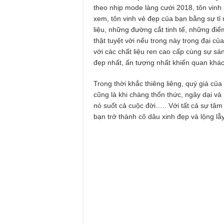
theo nhịp mode làng cưới 2018, tôn vinh
xem, tôn vinh vẻ đẹp của bạn bằng sự tỉ 
liệu, những đường cắt tinh tế, những đi
thật tuyệt vời nếu trong này trọng đại 
với các chất liệu ren cao cấp cùng sự sán
đẹp nhất, ấn tượng nhất khiến quan khá
Trong thời khắc thiêng liêng, quý giá của
cũng là khi chàng thổn thức, ngây dại v
nó suốt cả cuộc đời….. Với tất cả sự
bạn trở thành cô dâu xinh đẹp và lộng lẫy