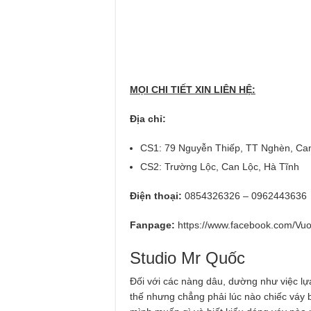
MỌI CHI TIẾT XIN LIÊN HỆ:
Địa chỉ:
CS1: 79 Nguyễn Thiếp, TT Nghèn, Can 
CS2: Trường Lộc, Can Lộc, Hà Tĩnh
Điện thoại:
0854326326 – 0962443636
Fanpage:
https://www.facebook.com/Vu
Studio Mr Quốc
Đối với các nàng dâu, dường như việc lự
thế nhưng chẳng phải lúc nào chiếc váy 