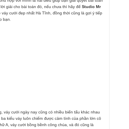
hù hợp với mình là hai điều giúp bạn giải quyết bài toán
lời giải cho bài toán đó, nếu chưa thì hãy để
Studio Mr
 váy cưới đẹp nhất Hà Tĩnh, đồng thời cũng là gợi ý tiếp
p bạn.
, váy cưới ngày nay cũng có nhiều biến tấu khác nhau
 ba kiểu váy luôn chiếm được cảm tình của phần lớn cô
chữ A, váy cưới bồng bềnh công chúa, và đó cũng là