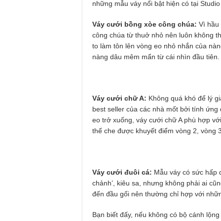
những mẫu váy nổi bật hiện có tại Studi
Váy cưới bồng xòe công chúa:
Vì hầu 
công chúa từ thuở nhỏ nên luôn không t
to làm tôn lên vòng eo nhỏ nhắn của nàng 
nàng dâu mêm mẩn từ cái nhìn đầu tiên.
Váy cưới chữ A:
Không quá khó để lý gi
best seller của các nhà mốt bởi tính ứng
eo trở xuống, váy cưới chữ A phù hợp vớ
thể che được khuyết điểm vòng 2, vòng 3
Váy cưới đuôi cá:
Mẫu váy có sức hấp dẫ
chảnh’, kiêu sa, nhưng không phải ai cũ
đến đầu gối nên thường chỉ hợp với nhữn
Bạn biết đấy, nếu không có bộ cánh lộng 