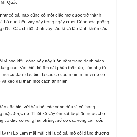
o Mr Quốc.
như cô gái nào cũng có một giấc mơ được trở thành
hể bỏ qua kiểu váy này trong ngày cưới. Dáng xòe phồng
dâu. Các chi tiết đính váy cầu kì và lấp lánh khiến các
ải vì sao kiểu dáng váy này luôn nằm trong danh sách
 dụng cao. Với thiết kế ôm sát phần thân áo, xòe nhẹ từ
i mọi cô dâu, đặc biệt là các cô dâu mũm mĩm vì nó có
 và kéo dài thân một cách tự nhiên.
n đặc biệt với hầu hết các nàng dâu vì vẻ ‘sang
ng mặc được nó. Thiết kế váy ôm sát từ phần ngực cho
g cô dâu có vòng hai phẳng, số đo các vòng cân đối.
lẫy thì Lọ Lem mãi mãi chỉ là cô gái mồ côi đáng thương