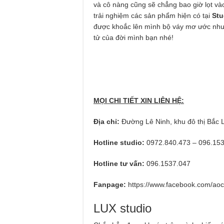
và cô nàng cũng sẽ chẳng bao giờ lọt và
trải nghiệm các sản phẩm hiện có tại
Stu
được khoắc lên mình bộ váy mơ ước như 
tử của đời mình bạn nhé!
MỌI CHI TIẾT XIN LIÊN HỆ:
Địa chỉ:
Đường Lê Ninh, khu đô thị Bắc 
Hotline studio:
0972.840.473 – 096.15
Hotline tư vấn:
096.1537.047
Fanpage:
https://www.facebook.com/ao
LUX studio