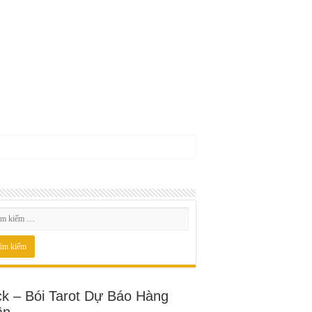
ck – Bói Tarot Dự Báo Hàng
ần