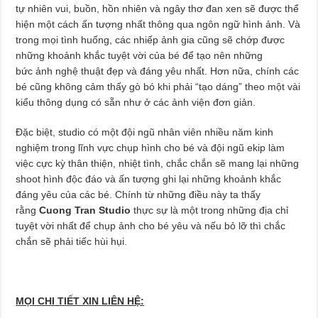
tự nhiên vui, buồn, hồn nhiên và ngây thơ đan xen sẽ được thể
hiện một cách ấn tượng nhất thông qua ngôn ngữ hình ảnh. Và
trong mọi tình huống, các nhiếp ảnh gia cũng sẽ chớp được
những khoảnh khắc tuyệt vời của bé để tạo nên những
bức ảnh nghệ thuật đẹp và đáng yêu nhất. Hơn nữa, chính các
bé cũng không cảm thấy gò bó khi phải “tạo dáng” theo một vài
kiểu thông dụng có sẵn như ở các ảnh viện đơn giản.
Đặc biệt, studio có một đội ngũ nhân viên nhiều năm kinh
nghiệm trong lĩnh vực chụp hình cho bé và đội ngũ ekip làm
việc cực kỳ thân thiện, nhiệt tình, chắc chắn sẽ mang lại những
shoot hình độc đáo và ấn tượng ghi lại những khoảnh khắc
đáng yêu của các bé. Chính từ những điều này ta thấy
rằng
Cuong Tran Studio
thực sự là một trong những địa chỉ
tuyệt vời nhất để chụp ảnh cho bé yêu và nếu bỏ lỡ thì chắc
chắn sẽ phải tiếc hùi hụi.
MỌI CHI TIẾT XIN LIÊN HỆ: