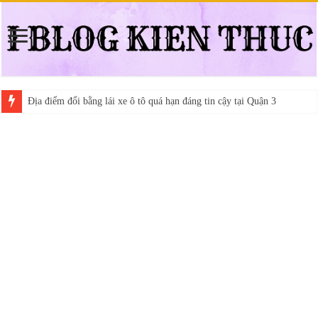
Địa điểm đổi bằng lái xe ô tô quá hạn đáng tin cậy tại Quận 3
Trung tâm nào học thi giấy phép lái xe hạng A (A2 cũ), A1 uy tín tại 