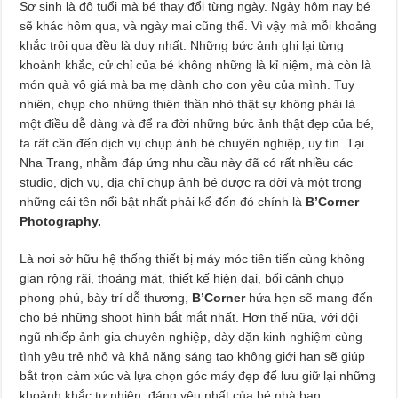
Sơ sinh là độ tuổi mà bé thay đổi từng ngày. Ngày hôm nay bé
sẽ khác hôm qua, và ngày mai cũng thế. Vì vậy mà mỗi khoảng
khắc trôi qua đều là duy nhất. Những bức ảnh ghi lại từng
khoảnh khắc, cử chỉ của bé không những là kỉ niệm, mà còn là
món quà vô giá mà ba mẹ dành cho con yêu của mình. Tuy
nhiên, chụp cho những thiên thần nhỏ thật sự không phải là
một điều dễ dàng và để ra đời những bức ảnh thật đẹp của bé,
ta rất cần đến dịch vụ chụp ảnh bé chuyên nghiệp, uy tín. Tại
Nha Trang, nhằm đáp ứng nhu cầu này đã có rất nhiều các
studio, dịch vụ, địa chỉ chụp ảnh bé được ra đời và một trong
những cái tên nổi bật nhất phải kể đến đó chính là
B’Corner
Photography.
Là nơi sở hữu hệ thống thiết bị máy móc tiên tiến cùng không
gian rộng rãi, thoáng mát, thiết kế hiện đại, bối cảnh chụp
phong phú, bày trí dễ thương,
B’Corner
hứa hẹn sẽ mang đến
cho bé những shoot hình bắt mắt nhất. Hơn thế nữa, với đội
ngũ nhiếp ảnh gia chuyên nghiệp, dày dặn kinh nghiệm cùng
tình yêu trẻ nhỏ và khả năng sáng tạo không giới hạn sẽ giúp
bắt trọn cảm xúc và lựa chọn góc máy đẹp để lưu giữ lại những
khoảnh khắc tự nhiên, đáng yêu nhất của bé nhà bạn.