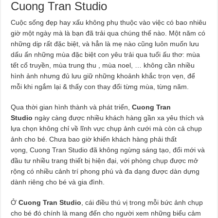
Cuong Tran Studio
Cuộc sống đẹp hay xấu không phụ thuộc vào việc có bao nhiêu
giờ một ngày mà là bạn đã trải qua chúng thế nào. Một năm có
những dịp rất đặc biệt, và hẳn là mẹ nào cũng luôn muốn lưu
dấu ấn những mùa đặc biệt con yêu trải qua tuổi ấu thơ: mùa
tết cổ truyền, mùa trung thu , mùa noel, … không cần nhiều
hình ảnh nhưng đủ lưu giữ những khoảnh khắc trọn vẹn, để
mỗi khi ngắm lại & thấy con thay đổi từng mùa, từng năm.
Qua thời gian hình thành và phát triển,
Cuong Tran
Studio
ngày càng được nhiều khách hàng gần xa yêu thích và
lựa chọn không chỉ về lĩnh vực chụp ảnh cưới mà còn cả chụp
ảnh cho bé. Chưa bao giờ khiến khách hàng phải thất
vọng, Cuong Tran Studio đã không ngừng sáng tạo, đổi mới và
đầu tư nhiều trang thiết bị hiện đại, với phòng chụp được mở
rộng có nhiều cảnh trí phong phú và đa dạng được dàn dựng
dành riêng cho bé và gia đình.
Ở
Cuong Tran Studio
, cái điều thú vị trong mỗi bức ảnh chụp
cho bé đó chính là mang đến cho người xem những biểu cảm