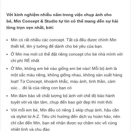
Với kinh nghiệm nhiều năm trong việc chụp ảnh cho
bé, Min Concept & Studio tự tin có thể mang đến sự hài
lòng trọn vẹn nhất, bởi:
Min có rất nhiều các concept. Tất cả đều được chính Min
thiết kế, lên ý tưởng để dành cho bé yêu của bạn.
Ở Min mẹ mới có thể đặt riêng concept cho bé nhà mình với
chi phí RẺ nhất
Ở Min, không em bé nào giống em bé nào! Mỗi bộ ảnh là
một sắc màu riêng, không giống nhau, không sản xuất hàng
loạt! Từ Concept, khoảnh khắc, màu ảnh, tình thần, cảm
xúc… đó là của riêng con bạn có
Min đảm bảo về chất lượng bộ ảnh với chế độ bảo hành
tuyệt vời và tận tâm, chụp đến bao giờ đẹp thì mới thôi
Với mỗi em bé, Min đều có riêng 1 ekip chụp ảnh, hậu cần
và stylist từ A-Z. Tiêu chí hướng đến dịch vụ hoàn hảo, nên
chỉ cần đến Min, bạn sẽ nhận được sự chăm sóc vô cùng
nhiệt tình và chu đáo