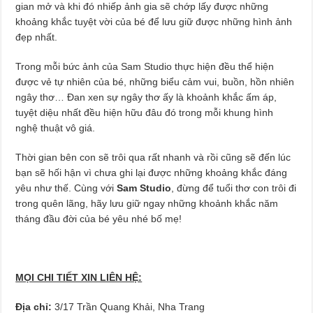
gian mở và khi đó nhiếp ảnh gia sẽ chớp lấy được những
khoảng khắc tuyệt vời của bé để lưu giữ được những hình ảnh
đẹp nhất.
Trong mỗi bức ảnh của Sam Studio thực hiện đều thể hiện
được vẻ tự nhiên của bé, những biểu cảm vui, buồn, hồn nhiên
ngây thơ… Đan xen sự ngây thơ ấy là khoảnh khắc ấm áp,
tuyệt diệu nhất đều hiện hữu đâu đó trong mỗi khung hình
nghệ thuật vô giá.
Thời gian bên con sẽ trôi qua rất nhanh và rồi cũng sẽ đến lúc
bạn sẽ hối hận vì chưa ghi lại được những khoảng khắc đáng
yêu như thế. Cùng với
Sam Studio
, đừng để tuổi thơ con trôi đi
trong quên lãng, hãy lưu giữ ngay những khoảnh khắc năm
tháng đầu đời của bé yêu nhé bố mẹ!
MỌI CHI TIẾT XIN LIÊN HỆ:
Địa chỉ:
3/17 Trần Quang Khải, Nha Trang