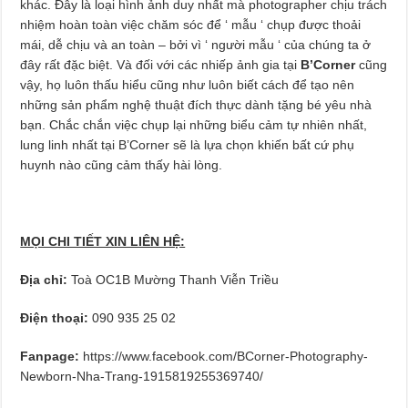
khác. Đây là loại hình ảnh duy nhất mà photographer chịu trách
nhiệm hoàn toàn việc chăm sóc để ‘ mẫu ‘ chụp được thoải
mái, dễ chịu và an toàn – bởi vì ‘ người mẫu ‘ của chúng ta ở
đây rất đặc biệt. Và đối với các nhiếp ảnh gia tại
B’Corner
cũng
vậy, họ luôn thấu hiểu cũng như luôn biết cách để tạo nên
những sản phẩm nghệ thuật đích thực dành tặng bé yêu nhà
bạn. Chắc chắn việc chụp lại những biểu cảm tự nhiên nhất,
lung linh nhất tại B’Corner sẽ là lựa chọn khiến bất cứ phụ
huynh nào cũng cảm thấy hài lòng.
MỌI CHI TIẾT XIN LIÊN HỆ:
Địa chỉ:
Toà OC1B Mường Thanh Viễn Triều
Điện thoại:
090 935 25 02
Fanpage:
https://www.facebook.com/BCorner-Photography-
Newborn-Nha-Trang-1915819255369740/