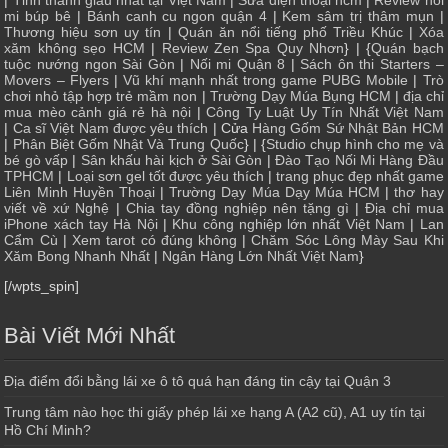
|
Tỉnh thành giàu nhất tại Việt Nam
|
Sửa điện thoại hcm
|
Review nối
mi búp bê
|
Bánh canh cu ngon quận 4
|
Kem sâm trị thâm mụn
|
Thương hiệu sơn uy tín
|
Quán ăn nổi tiếng phố Triều Khúc
|
Xóa
xăm không sẹo HCM
|
Review Zen Spa Quy Nhơn
} | {
Quán bạch
tuộc nướng ngon Sài Gòn
|
Nối mi Quận 8
|
Sách ôn thi Starters –
Movers – Flyers
|
Vũ khí mạnh nhất trong game PUBG Mobile
|
Trò
chơi nhỏ tập hợp trẻ mầm non
|
Trường Dạy Múa Bụng HCM
|
địa chỉ
mua mèo cảnh giá rẻ hà nội
|
Công Ty Luật Uy Tín Nhất Việt Nam
|
Ca sĩ Việt Nam được yêu thích
| Cửa
Hàng Gốm Sứ Nhật Bản HCM
|
Phân Biệt Gốm Nhật Và Trung Quốc
} | {
Studio chụp hình cho mẹ và
bé gò vấp
|
Sân khấu hài kịch ở Sài Gòn
|
Đào Tạo Nối Mi Hàng Đầu
TPHCM
|
Loại sơn gel tốt được yêu thích
|
trang phục đẹp nhất game
Liên Minh Huyền Thoại
|
Trường Dạy Múa Dạy Múa HCM
|
thơ hay
viết về xứ Nghệ
|
Chia tay đồng nghiệp nên tặng gì
|
Địa chỉ mua
iPhone xách tay Hà Nội
|
Khu công nghiệp lớn nhất Việt Nam
|
Lan
Cẩm Cù
|
Xem tarot có đúng không
|
Chăm Sóc Lông Mày Sau Khi
Xăm Bong Nhanh Nhất
|
Ngân Hàng Lớn Nhất Việt Nam
}
[/wpts_spin]
Bài Viết Mới Nhất
Địa điểm đổi bằng lái xe ô tô quá hạn đáng tin cậy tại Quận 3
Trung tâm nào học thi giấy phép lái xe hạng A (A2 cũ), A1 uy tín tại
Hồ Chí Minh?