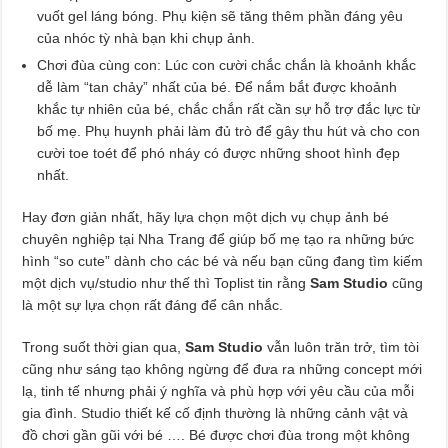
vuốt gel láng bóng. Phụ kiện sẽ tăng thêm phần đáng yêu
của nhóc tỳ nhà bạn khi chụp ảnh.
Chơi đùa cùng con: Lúc con cười chắc chắn là khoảnh khắc
dễ làm “tan chảy” nhất của bé. Để nắm bắt được khoảnh
khắc tự nhiên của bé, chắc chắn rất cần sự hỗ trợ đắc lực từ
bố mẹ. Phụ huynh phải làm đủ trò để gây thu hút và cho con
cười toe toét để phó nháy có được những shoot hình đẹp
nhất.
Hay đơn giản nhất, hãy lựa chọn một dịch vụ chụp ảnh bé
chuyên nghiệp tại Nha Trang để giúp bố mẹ tạo ra những bức
hình “so cute” dành cho các bé và nếu bạn cũng đang tìm kiếm
một dịch vụ/studio như thế thì Toplist tin rằng
Sam Studio
cũng
là một sự lựa chọn rất đáng để cân nhắc.
Trong suốt thời gian qua,
Sam Studio
vẫn luôn trăn trở, tìm tòi
cũng như sáng tạo không ngừng để đưa ra những concept mới
lạ, tinh tế nhưng phải ý nghĩa và phù hợp với yêu cầu của mỗi
gia đình. Studio thiết kế cố định thường là những cảnh vật và
đồ chơi gần gũi với bé …. Bé được chơi đùa trong một không