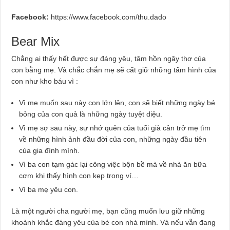
Facebook:
https://www.facebook.com/thu.dado
Bear Mix
Chẳng ai thấy hết được sự đáng yêu, tâm hồn ngây thơ của
con bằng mẹ. Và chắc chắn mẹ sẽ cất giữ những tấm hình của
con như kho báu vì :
Vì mẹ muốn sau này con lớn lên, con sẽ biết những ngày bé
bỏng của con quả là những ngày tuyệt diệu.
Vì mẹ sợ sau này, sự nhớ quên của tuổi già cản trở mẹ tìm
về những hình ảnh đầu đời của con, những ngày đầu tiên
của gia đình mình.
Vì ba con tạm gác lại công việc bộn bề mà về nhà ăn bữa
cơm khi thấy hình con kẹp trong ví…
Vì ba mẹ yêu con.
Là một người cha người mẹ, bạn cũng muốn lưu giữ những
khoảnh khắc đáng yêu của bé con nhà mình. Và nếu vẫn đang