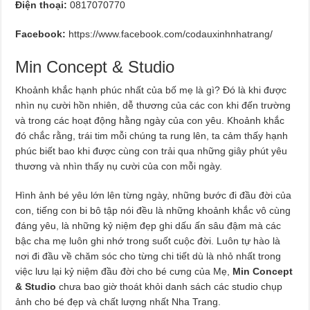
Điện thoại:
0817070770
Facebook:
https://www.facebook.com/codauxinhnhatrang/
Min Concept & Studio
Khoảnh khắc hạnh phúc nhất của bố mẹ là gì? Đó là khi được
nhìn nụ cười hồn nhiên, dễ thương của các con khi đến trường
và trong các hoạt động hằng ngày của con yêu. Khoảnh khắc
đó chắc rằng, trái tim mỗi chúng ta rung lên, ta cảm thấy hạnh
phúc biết bao khi được cùng con trải qua những giây phút yêu
thương và nhìn thấy nụ cười của con mỗi ngày.
Hình ảnh bé yêu lớn lên từng ngày, những bước đi đầu đời của
con, tiếng con bi bô tập nói đều là những khoảnh khắc vô cùng
đáng yêu, là những kỷ niệm đẹp ghi dấu ấn sâu đậm mà các
bậc cha mẹ luôn ghi nhớ trong suốt cuộc đời. Luôn tự hào là
nơi đi đầu về chăm sóc cho từng chi tiết dù là nhỏ nhất trong
việc lưu lại kỷ niệm đầu đời cho bé cưng của Mẹ,
Min Concept
& Studio
chưa bao giờ thoát khỏi danh sách các studio chụp
ảnh cho bé đẹp và chất lượng nhất Nha Trang.