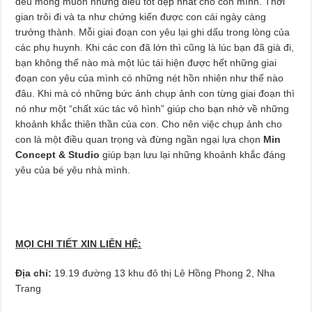
đều mong muốn những điều tốt đẹp nhất cho con mình. Thời
gian trôi đi và ta như chứng kiến được con cái ngày càng
trưởng thành. Mỗi giai đoạn con yêu lại ghi dấu trong lòng của
các phụ huynh. Khi các con đã lớn thì cũng là lúc bạn đã già đi,
bạn không thể nào mà một lúc tái hiện được hết những giai
đoạn con yêu của mình có những nét hồn nhiên như thế nào
đâu. Khi mà có những bức ảnh chụp ảnh con từng giai đoạn thì
nó như một “chất xúc tác vô hình” giúp cho bạn nhớ về những
khoảnh khắc thiên thần của con. Cho nên việc chụp ảnh cho
con là một điều quan trọng và đừng ngần ngại lựa chọn
Min
Concept & Studio
giúp bạn lưu lại những khoảnh khắc đáng
yêu của bé yêu nhà mình.
MỌI CHI TIẾT XIN LIÊN HỆ:
Địa chỉ:
19.19 đường 13 khu đô thị Lê Hồng Phong 2, Nha
Trang