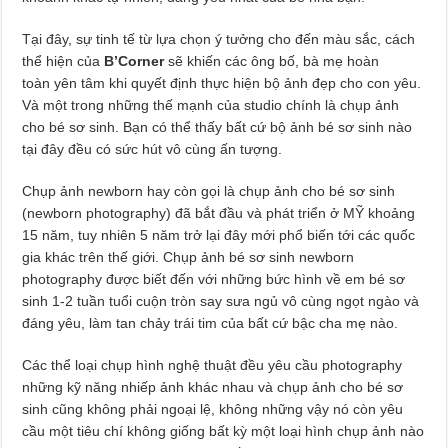
Tại đây, sự tinh tế từ lựa chọn ý tưởng cho đến màu sắc, cách
thể hiện của
B’Corner
sẽ khiến các ông bố, bà mẹ hoàn
toàn yên tâm khi quyết định thực hiện bộ ảnh đẹp cho con yêu.
Và một trong những thế mạnh của studio chính là chụp ảnh
cho bé sơ sinh. Bạn có thể thấy bất cứ bộ ảnh bé sơ sinh nào
tại đây đều có sức hút vô cùng ấn tượng.
Chụp ảnh newborn hay còn gọi là chụp ảnh cho bé sơ sinh
(newborn photography) đã bắt đầu và phát triển ở MỸ khoảng
15 năm, tuy nhiên 5 năm trở lại đây mới phổ biến tới các quốc
gia khác trên thế giới. Chụp ảnh bé sơ sinh newborn
photography được biết đến với những bức hình về em bé sơ
sinh 1-2 tuần tuổi cuộn tròn say sưa ngủ vô cùng ngọt ngào và
đáng yêu, làm tan chảy trái tim của bất cứ bậc cha mẹ nào.
Các thể loại chụp hình nghệ thuật đều yêu cầu photography
những kỹ năng nhiếp ảnh khác nhau và chụp ảnh cho bé sơ
sinh cũng không phải ngoại lệ, không những vậy nó còn yêu
cầu một tiêu chí không giống bất kỳ một loại hình chụp ảnh nào