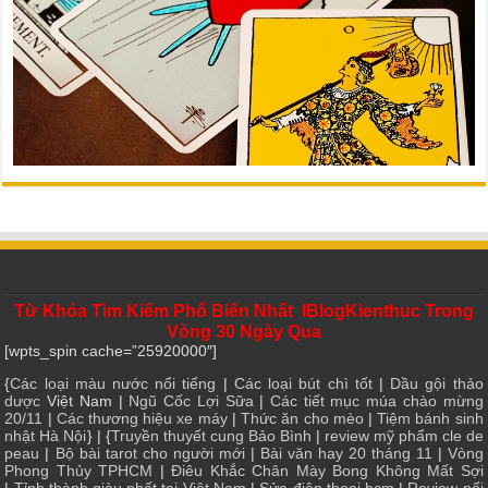
Từ Khóa Tìm Kiếm Phổ Biến Nhất IBlogKienthuc Trong
Vòng 30 Ngày Qua
[wpts_spin cache=”25920000″]
{
Các loại màu nước nổi tiếng
|
Các loại bút chì tốt
|
Dầu gội thảo
dược
Việt Nam |
Ngũ Cốc Lợi Sữa
|
Các tiết mục múa chào mừng
20/11
|
Các thương hiệu xe máy
|
Thức ăn cho mèo
|
Tiệm bánh sinh
nhật Hà Nội
} | {
Truyền thuyết cung Bảo Bình
|
review mỹ phẩm cle de
peau
|
Bộ bài tarot cho người mới
|
Bài văn hay 20 tháng 11
|
Vòng
Phong Thủy TPHCM
|
Điêu Khắc Chân Mày Bong Không Mất Sợi