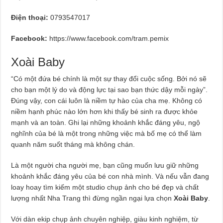
Điện thoại:
0793547017
Facebook:
https://www.facebook.com/tram.pemix
Xoài Baby
“Có một đứa bé chính là một sự thay đổi cuộc sống. Bởi nó sẽ
cho bạn một lý do và động lực tại sao bạn thức dậy mỗi ngày”.
Đúng vậy, con cái luôn là niềm tự hào của cha mẹ. Không có
niềm hạnh phúc nào lớn hơn khi thấy bé sinh ra được khỏe
mạnh và an toàn. Ghi lại những khoảnh khắc đáng yêu, ngộ
nghĩnh của bé là một trong những việc mà bố mẹ có thể làm
quanh năm suốt tháng mà không chán.
Là một người cha người mẹ, bạn cũng muốn lưu giữ những
khoảnh khắc đáng yêu của bé con nhà mình. Và nếu vẫn đang
loay hoay tìm kiếm một studio chụp ảnh cho bé đẹp và chất
lượng nhất Nha Trang thì đừng ngần ngại lựa chọn
Xoài Baby
.
Với dàn ekip chụp ảnh chuyên nghiệp, giàu kinh nghiệm, từ