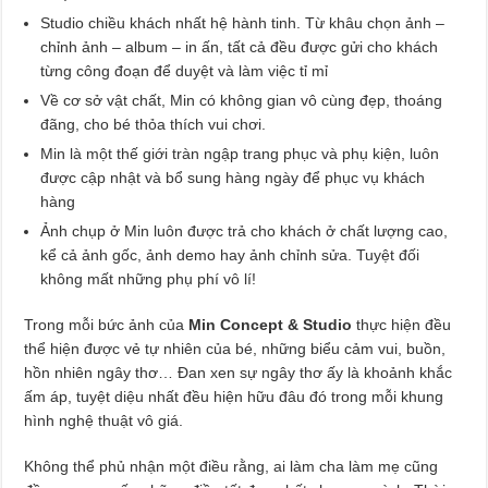
Studio chiều khách nhất hệ hành tinh. Từ khâu chọn ảnh –
chỉnh ảnh – album – in ấn, tất cả đều được gửi cho khách
từng công đoạn để duyệt và làm việc tỉ mỉ
Về cơ sở vật chất, Min có không gian vô cùng đẹp, thoáng
đãng, cho bé thỏa thích vui chơi.
Min là một thế giới tràn ngập trang phục và phụ kiện, luôn
được cập nhật và bổ sung hàng ngày để phục vụ khách
hàng
Ảnh chụp ở Min luôn được trả cho khách ở chất lượng cao,
kể cả ảnh gốc, ảnh demo hay ảnh chỉnh sửa. Tuyệt đối
không mất những phụ phí vô lí!
Trong mỗi bức ảnh của
Min Concept & Studio
thực hiện đều
thể hiện được vẻ tự nhiên của bé, những biểu cảm vui, buồn,
hồn nhiên ngây thơ… Đan xen sự ngây thơ ấy là khoảnh khắc
ấm áp, tuyệt diệu nhất đều hiện hữu đâu đó trong mỗi khung
hình nghệ thuật vô giá.
Không thể phủ nhận một điều rằng, ai làm cha làm mẹ cũng