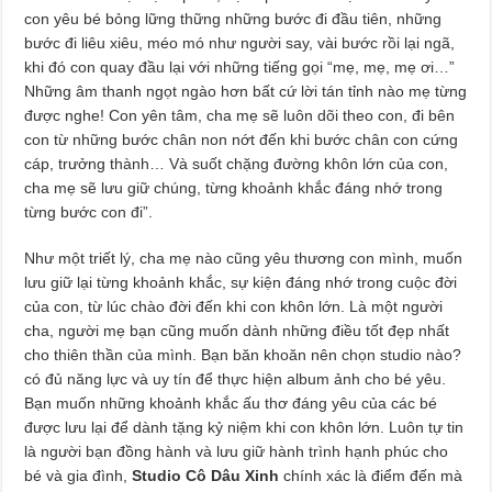
con yêu bé bỏng lững thững những bước đi đầu tiên, những
bước đi liêu xiêu, méo mó như người say, vài bước rồi lại ngã,
khi đó con quay đầu lại với những tiếng gọi “mẹ, mẹ, mẹ ơi…”
Những âm thanh ngọt ngào hơn bất cứ lời tán tỉnh nào mẹ từng
được nghe! Con yên tâm, cha mẹ sẽ luôn dõi theo con, đi bên
con từ những bước chân non nớt đến khi bước chân con cứng
cáp, trưởng thành… Và suốt chặng đường khôn lớn của con,
cha mẹ sẽ lưu giữ chúng, từng khoảnh khắc đáng nhớ trong
từng bước con đi”.
Như một triết lý, cha mẹ nào cũng yêu thương con mình, muốn
lưu giữ lại từng khoảnh khắc, sự kiện đáng nhớ trong cuộc đời
của con, từ lúc chào đời đến khi con khôn lớn. Là một người
cha, người mẹ bạn cũng muốn dành những điều tốt đẹp nhất
cho thiên thần của mình. Bạn băn khoăn nên chọn studio nào?
có đủ năng lực và uy tín để thực hiện album ảnh cho bé yêu.
Bạn muốn những khoảnh khắc ấu thơ đáng yêu của các bé
được lưu lại để dành tặng kỷ niệm khi con khôn lớn. Luôn tự tin
là người bạn đồng hành và lưu giữ hành trình hạnh phúc cho
bé và gia đình,
Studio Cô Dâu Xinh
chính xác là điểm đến mà