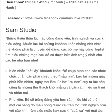
Điện thoại:
093 567 4959 ( mr Ninh ) – 0905 585 661 (ms
Hạnh )
Facebook:
https://www.facebook.com/min.love.391082
Sam Studio
Những thiên thần lúc nào cũng đáng yêu, tinh nghịch và cực kì
hiếu động. Muốn lưu lại những khoảnh khắc nhắng nhít như
thế không phải là chuyện dễ dàng, các bố mẹ hãy cùng Toplist
tìm hiểu những mẹo sau để có được bức ảnh ưng ý nhất cho
các bé nhà bạn nhé!
Kiên nhẫn “bắt lấy” khoảnh khắc: Để chụp hình cho các nhóc
chắc chắn cần phải chiều theo “mẫu nhí”. Lưu lại những giây
phút hồn nhiên, ngây thơ lắm lúc hơi “cụ non” suy tư lúc nào
cũng là những thử thách khó nhằng và cần rất nhiều sự tỉ mĩ
và nhẫn nại.
Phụ kiện: Bé sẽ trông đáng yêu hơn rất nhiều khi có thêm
một cái băng đô màu hồng được cài trên tóc, tinh nghịch hơn
với cặp kính râm siêu ngầu hay cực kì “soái ca” với mái tóc