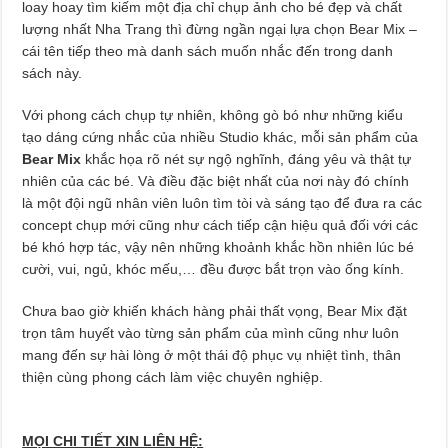
loay hoay tìm kiếm một địa chỉ chụp ảnh cho bé đẹp và chất
lượng nhất Nha Trang thì đừng ngần ngại lựa chọn Bear Mix –
cái tên tiếp theo mà danh sách muốn nhắc đến trong danh
sách này.
Với phong cách chụp tự nhiên, không gò bó như những kiểu
tạo dáng cứng nhắc của nhiều Studio khác, mỗi sản phẩm của
Bear Mix
khắc họa rõ nét sự ngộ nghĩnh, đáng yêu và thật tự
nhiên của các bé. Và điều đặc biệt nhất của nơi này đó chính
là một đội ngũ nhân viên luôn tìm tòi và sáng tạo để đưa ra các
concept chụp mới cũng như cách tiếp cận hiệu quả đối với các
bé khó hợp tác, vậy nên những khoảnh khắc hồn nhiên lúc bé
cười, vui, ngủ, khóc mếu,… đều được bắt trọn vào ống kính.
Chưa bao giờ khiến khách hàng phải thất vọng, Bear Mix đặt
trọn tâm huyết vào từng sản phẩm của mình cũng như luôn
mang đến sự hài lòng ở một thái độ phục vụ nhiệt tình, thân
thiện cùng phong cách làm việc chuyên nghiệp.
MỌI CHI TIẾT XIN LIÊN HỆ: