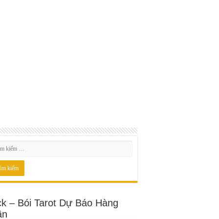
ck – Bói Tarot Dự Báo Hàng
ần