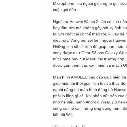
Microphone, loa ngoài giúp nghe gọi trực
cuộc gọi đến.
Ngoài ra Huawei Watch 2 còn có khả năn
hay tắm rửa mà không gây bất kỳ ảnh hư
lợi với chốt cài có thể tháo rời, vì vậy
điều này. Vòng benzel bên ngoài Huawei 
Những con số có trên đó giúp bạn theo dõ
xoay được như Gear S3 hay Galaxy Watc
nút Home hay nút Menu tùy trường hợp. Đ
được gắn thêm các cảm biến và mạch G
Màn hình AMOLED cao cấp giúp hiển thị đ
giúp hiển thị thời gian liên tục và thay đ
ngoài nắng thì màn hình đồng hồ Huawei 
phải lo lắng gì cả. Khi nhấn nút trên củ
nhờ hệ điều hành Android Wear 2.0 nên 
cũng có thể cài những ứng dụng mình thí
kết nối Wifi.