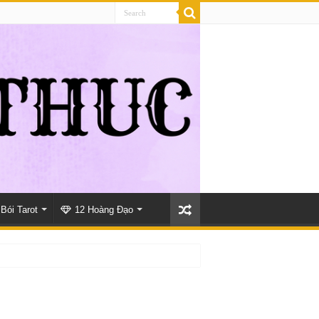
Bói Tarot
12 Hoàng Đạo