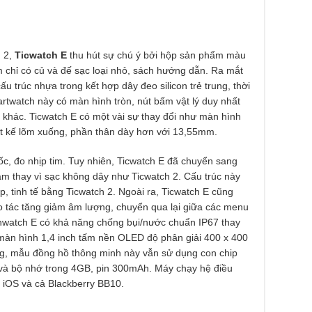
h 2,
Ticwatch E
thu hút sự chú ý bởi hộp sản phẩm màu
 chỉ có củ và đế sạc loại nhỏ, sách hướng dẫn. Ra mắt
u trúc nhựa trong kết hợp dây đeo silicon trẻ trung, thời
rtwatch này có màn hình tròn, nút bấm vật lý duy nhất
khác. Ticwatch E có một vài sự thay đổi như màn hình
t kế lõm xuống, phần thân dày hơn với 13,55mm.
 tốc, đo nhịp tim. Tuy nhiên, Ticwatch E đã chuyển sang
m thay vì sạc không dây như Ticwatch 2. Cấu trúc này
, tinh tế bằng Ticwatch 2. Ngoài ra, Ticwatch E cũng
 tác tăng giảm âm lượng, chuyển qua lại giữa các menu
ichwatch E có khả năng chống bụi/nước chuẩn IP67 thay
u màn hình 1,4 inch tấm nền OLED độ phân giải 400 x 400
ng, mẫu đồng hồ thông minh này vẫn sử dụng con chip
à bộ nhớ trong 4GB, pin 300mAh. Máy chạy hệ điều
, iOS và cả Blackberry BB10.