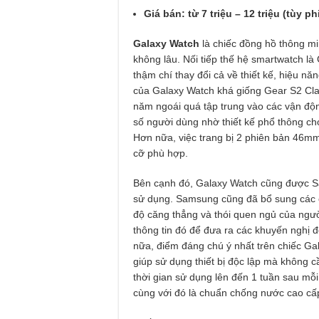
Giá bán: từ 7 triệu – 12 triệu (tùy p
Galaxy Watch
là chiếc đồng hồ thông m
không lâu. Nối tiếp thế hệ smartwatch l
thậm chí thay đổi cả về thiết kế, hiệu nă
của Galaxy Watch khá giống Gear S2 Cl
năm ngoái quá tập trung vào các vận độ
số người dùng nhờ thiết kế phổ thông c
Hơn nữa, việc trang bị 2 phiên bản 46m
cỡ phù hợp.
Bên cạnh đó, Galaxy Watch cũng được S
sử dụng. Samsung cũng đã bổ sung các c
độ căng thẳng và thói quen ngủ của ngư
thông tin đó để đưa ra các khuyến nghị đ
nữa, điểm đáng chú ý nhất trên chiếc Gal
giúp sử dụng thiết bị độc lập mà không
thời gian sử dụng lên đến 1 tuần sau mỗ
cùng với đó là chuẩn chống nước cao cấp 