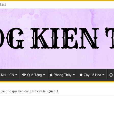
List
KH – CN
Quà Tặng
Phong Thủy
Cây Lá Hoa
 xe ô tô quá hạn đáng tin cậy tại Quận 3