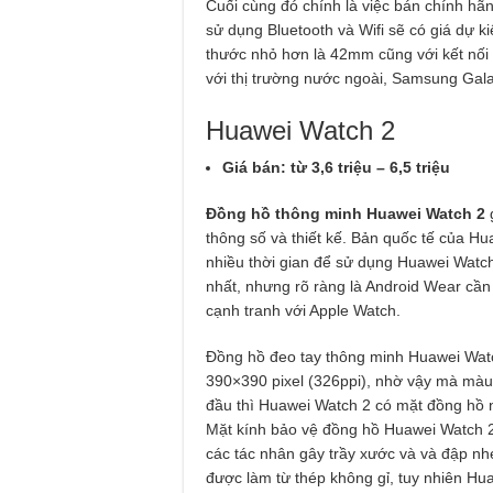
Cuối cùng đó chính là việc bán chính hã
sử dụng Bluetooth và Wifi sẽ có giá dự ki
thước nhỏ hơn là 42mm cũng với kết nối B
với thị trường nước ngoài, Samsung Galax
Huawei Watch 2
Giá bán: từ 3,6 triệu – 6,5 triệu
Đồng hồ thông minh Huawei Watch 2
g
thông số và thiết kế. Bản quốc tế của H
nhiều thời gian để sử dụng Huawei Watch
nhất, nhưng rõ ràng là Android Wear cầ
cạnh tranh với Apple Watch.
Đồng hồ đeo tay thông minh Huawei Wat
390×390 pixel (326ppi), nhờ vậy mà màu 
đầu thì Huawei Watch 2 có mặt đồng hồ 
Mặt kính bảo vệ đồng hồ Huawei Watch 2 
các tác nhân gây trầy xước và và đập nh
được làm từ thép không gỉ, tuy nhiên 