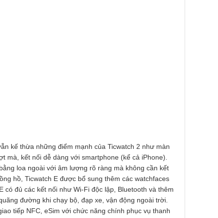
vẫn kế thừa những điểm mạnh của Ticwatch 2 như màn
t mà, kết nối dễ dàng với smartphone (kể cả iPhone).
 bằng loa ngoài với âm lượng rõ ràng mà không cần kết
n đồng hồ, Ticwatch E được bổ sung thêm các watchfaces
 có đủ các kết nối như Wi-Fi độc lập, Bluetooth và thêm
uãng đường khi chạy bộ, đạp xe, vận động ngoài trời.
giao tiếp NFC, eSim với chức năng chính phục vụ thanh