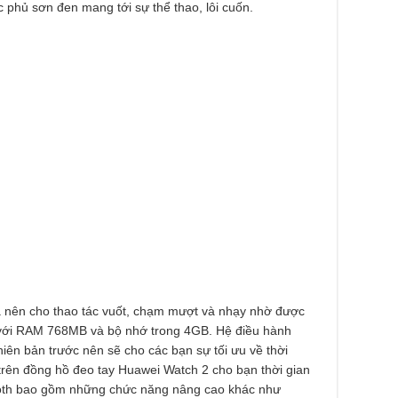
c phủ sơn đen mang tới sự thể thao, lôi cuốn.
 nên cho thao tác vuốt, chạm mượt và nhạy nhờ được
 với RAM 768MB và bộ nhớ trong 4GB. Hệ điều hành
iên bản trước nên sẽ cho các bạn sự tối ưu về thời
trên đồng hồ đeo tay Huawei Watch 2 cho bạn thời gian
tooth bao gồm những chức năng nâng cao khác như