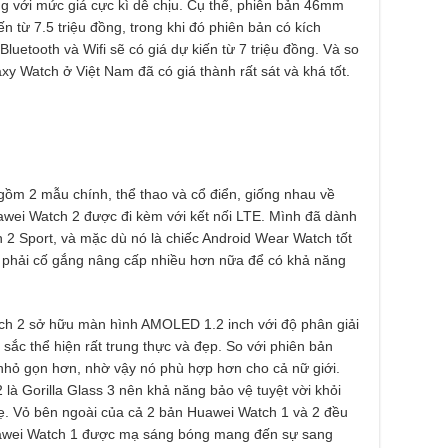
ng với mức giá cực kì dễ chịu. Cụ thể, phiên bản 46mm
ến từ 7.5 triệu đồng, trong khi đó phiên bản có kích
luetooth và Wifi sẽ có giá dự kiến từ 7 triệu đồng. Và so
y Watch ở Việt Nam đã có giá thành rất sát và khá tốt.
ồm 2 mẫu chính, thể thao và cổ điển, giống nhau về
uawei Watch 2 được đi kèm với kết nối LTE. Mình đã dành
 2 Sport, và mặc dù nó là chiếc Android Wear Watch tốt
n phải cố gắng nâng cấp nhiều hơn nữa để có khả năng
ch 2 sở hữu màn hình AMOLED 1.2 inch với độ phân giải
sắc thể hiện rất trung thực và đẹp. So với phiên bản
nhỏ gọn hơn, nhờ vậy nó phù hợp hơn cho cả nữ giới.
là Gorilla Glass 3 nên khả năng bảo vệ tuyệt vời khỏi
ẹ. Vỏ bên ngoài của cả 2 bản Huawei Watch 1 và 2 đều
Huawei Watch 1 được mạ sáng bóng mang đến sự sang