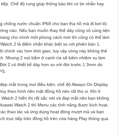
 tiếp. Chế độ rung giúp thông báo khi có tin nhắn hay
g chống nước chuẩn IP68 cho bạn tha hồ mà đi bơi lội
ởng nào. Nếu bạn muốn thay thế dây cũng vô cùng tiện
 để mang cho mình một phong cách mới thì cũng có thể làm
Watch 2 là điểm nhấn khác biệt so với phiên bản 1.
i chính xác hơn thời gian, tuy vậy vòng này không thể
h. Nhưng 2 nút bấm ở cạnh rìa sẽ kiêm nhiệm vụ làm
ời 2 có thiết kế dày hơn so với đời trước 1.3mm do
PS.
ẹp mắt trong mọi điều kiện, chế độ Always On Display
ổi tùy theo hình nền mặt đồng hồ nên rất thú vị. Khi ở
Watch 2 hiển thị rất sắc nét và đẹp mắt nên bạn không
a Huawei Watch 2 thì Menu các tính năng được kích hoạt,
các thao tác và ứng dụng hoạt động mượt mà và bạn
ch trực tiếp trên đồng hồ trên cửa hàng Play thông qua