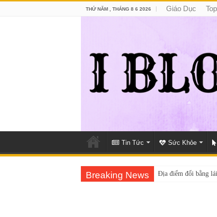
Giáo Dục
Top
THỨ NĂM , THÁNG 8 6 2026
Tin Tức
Sức Khỏe
Breaking News
Địa điểm đổi bằng lái