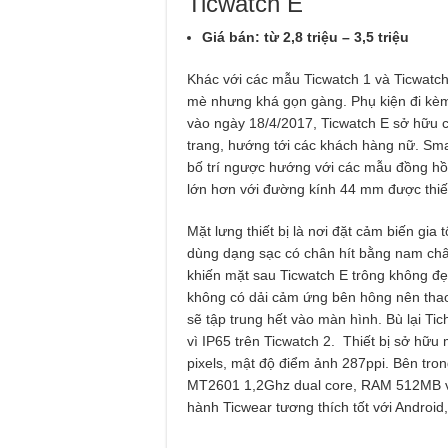
Ticwatch E
Giá bán: từ 2,8 triệu – 3,5 triệu
Khác với các mẫu Ticwatch 1 và Ticwatc
mè nhưng khá gọn gàng. Phụ kiện đi kèm
vào ngày 18/4/2017, Ticwatch E sở hữu cấ
trang, hướng tới các khách hàng nữ. Sma
bố trí ngược hướng với các mẫu đồng hồ 
lớn hơn với đường kính 44 mm được thiế
Mặt lưng thiết bị là nơi đặt cảm biến gia
dùng dạng sạc có chân hít bằng nam châ
khiến mặt sau Ticwatch E trông không đẹp
không có dải cảm ứng bên hông nên thao
sẽ tập trung hết vào màn hình. Bù lại T
vì IP65 trên Ticwatch 2. Thiết bị sở hữ
pixels, mật độ điểm ảnh 287ppi. Bên tro
MT2601 1,2Ghz dual core, RAM 512MB v
hành Ticwear tương thích tốt với Android