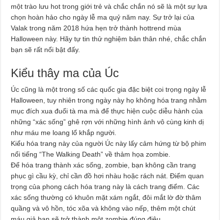
một trào lưu hot trong giới trẻ và chắc chắn nó sẽ là một sự lựa
chọn hoàn hảo cho ngày lễ ma quỷ năm nay. Sự trở lại của
Valak trong năm 2018 hứa hẹn trở thành hottrend mùa
Halloween này. Hãy tự tin thử nghiệm bản thân nhé, chắc chắn
bạn sẽ rất nổi bật đấy.
Kiểu thây ma của Úc
Úc cũng là một trong số các quốc gia đặc biệt coi trọng ngày lễ
Halloween, tuy nhiên trong ngày này họ không hóa trang nhằm
mục đích xua đuổi tà ma mà để thực hiện cuộc diễu hành của
những “xác sống” ghê rợn với những hình ảnh vô cùng kinh dị
như máu me loang lổ khắp người.
Kiểu hóa trang này của người Úc này lấy cảm hứng từ bộ phim
nổi tiếng “The Walking Death” về thảm họa zombie.
Để hóa trang thành xác sống, zombie, bạn không cần trang
phục gì cầu kỳ, chỉ cần đồ hơi nhàu hoặc rách nát. Điểm quan
trọng của phong cách hóa trang này là cách trang điểm. Các
xác sống thường có khuôn mặt xám ngắt, đôi mắt lờ đờ thâm
quầng và vô hồn, tóc xõa và không vào nếp, thêm một chút
máu giả bạn sẽ trở thành một zombie đúng điệu.