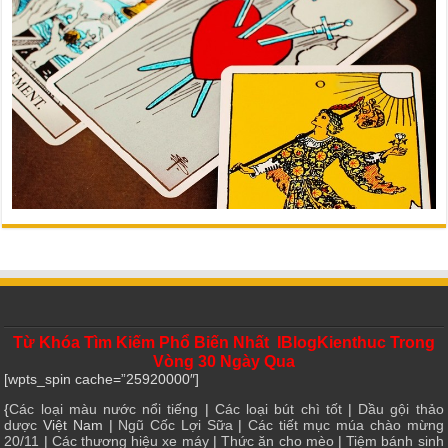
Từ Khóa Tìm Kiếm Phổ Biến Nhất IBlogKienthuc Trong
Vòng 30 Ngày Qua
[wpts_spin cache=”25920000″]
{
Các loại màu nước nổi tiếng
|
Các loại bút chì tốt
|
Dầu gội thảo
dược
Việt Nam |
Ngũ Cốc Lợi Sữa
|
Các tiết mục múa chào mừng
20/11
|
Các thương hiệu xe máy
|
Thức ăn cho mèo
|
Tiệm bánh sinh