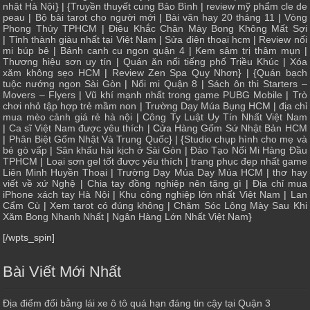
nhật Hà Nội
} | {
Truyền thuyết cung Bảo Bình
|
review mỹ phẩm cle de
peau
|
Bộ bài tarot cho người mới
|
Bài văn hay 20 tháng 11
|
Vòng
Phong Thủy TPHCM
|
Điêu Khắc Chân Mày Bong Không Mất Sợi
|
Tỉnh thành giàu nhất tại Việt Nam
|
Sửa điện thoại hcm
|
Review nối
mi búp bê
|
Bánh canh cu ngon quận 4
|
Kem sâm trị thâm mụn
|
Thương hiệu sơn uy tín
|
Quán ăn nổi tiếng phố Triều Khúc
|
Xóa
xăm không sẹo HCM
|
Review Zen Spa Quy Nhơn
} | {
Quán bạch
tuộc nướng ngon Sài Gòn
|
Nối mi Quận 8
|
Sách ôn thi Starters –
Movers – Flyers
|
Vũ khí mạnh nhất trong game PUBG Mobile
|
Trò
chơi nhỏ tập hợp trẻ mầm non
|
Trường Dạy Múa Bụng HCM
|
địa chỉ
mua mèo cảnh giá rẻ hà nội
|
Công Ty Luật Uy Tín Nhất Việt Nam
|
Ca sĩ Việt Nam được yêu thích
| Cửa
Hàng Gốm Sứ Nhật Bản HCM
|
Phân Biệt Gốm Nhật Và Trung Quốc
} | {
Studio chụp hình cho mẹ và
bé gò vấp
|
Sân khấu hài kịch ở Sài Gòn
|
Đào Tạo Nối Mi Hàng Đầu
TPHCM
|
Loại sơn gel tốt được yêu thích
|
trang phục đẹp nhất game
Liên Minh Huyền Thoại
|
Trường Dạy Múa Dạy Múa HCM
|
thơ hay
viết về xứ Nghệ
|
Chia tay đồng nghiệp nên tặng gì
|
Địa chỉ mua
iPhone xách tay Hà Nội
|
Khu công nghiệp lớn nhất Việt Nam
|
Lan
Cẩm Cù
|
Xem tarot có đúng không
|
Chăm Sóc Lông Mày Sau Khi
Xăm Bong Nhanh Nhất
|
Ngân Hàng Lớn Nhất Việt Nam
}
[/wpts_spin]
Bài Viết Mới Nhất
Địa điểm đổi bằng lái xe ô tô quá hạn đáng tin cậy tại Quận 3