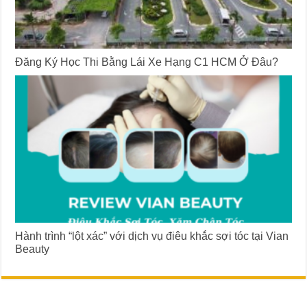
Đăng Ký Học Thi Bằng Lái Xe Hạng C1 HCM Ở Đâu?
Hành trình “lột xác” với dịch vụ điêu khắc sợi tóc tại Vian
Beauty