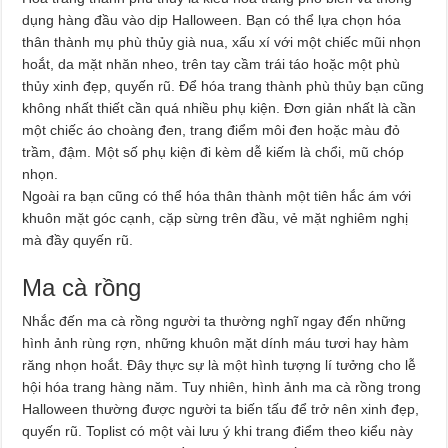
dụng hàng đầu vào dịp Halloween. Bạn có thể lựa chọn hóa
thân thành mụ phù thủy già nua, xấu xí với một chiếc mũi nhọn
hoắt, da mặt nhăn nheo, trên tay cầm trái táo hoặc một phù
thủy xinh đẹp, quyến rũ. Để hóa trang thành phù thủy bạn cũng
không nhất thiết cần quá nhiều phụ kiện. Đơn giản nhất là cần
một chiếc áo choàng đen, trang điểm môi đen hoặc màu đỏ
trầm, đậm. Một số phụ kiện đi kèm dễ kiếm là chổi, mũ chóp
nhọn.
Ngoài ra bạn cũng có thể hóa thân thành một tiên hắc ám với
khuôn mặt góc cạnh, cặp sừng trên đầu, vẻ mặt nghiêm nghị
mà đầy quyến rũ.
Ma cà rồng
Nhắc đến ma cà rồng người ta thường nghĩ ngay đến những
hình ảnh rùng rợn, những khuôn mặt dính máu tươi hay hàm
răng nhọn hoắt. Đây thực sự là một hình tượng lí tưởng cho lễ
hội hóa trang hàng năm. Tuy nhiên, hình ảnh ma cà rồng trong
Halloween thường được người ta biến tấu để trở nên xinh đẹp,
quyến rũ. Toplist có một vài lưu ý khi trang điểm theo kiểu này