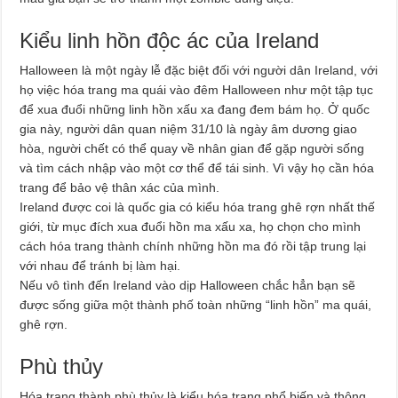
Kiểu linh hồn độc ác của Ireland
Halloween là một ngày lễ đặc biệt đối với người dân Ireland, với
họ việc hóa trang ma quái vào đêm Halloween như một tập tục
để xua đuổi những linh hồn xấu xa đang đem bám họ. Ở quốc
gia này, người dân quan niệm 31/10 là ngày âm dương giao
hòa, người chết có thể quay về nhân gian để gặp người sống
và tìm cách nhập vào một cơ thể để tái sinh. Vì vậy họ cần hóa
trang để bảo vệ thân xác của mình.
Ireland được coi là quốc gia có kiểu hóa trang ghê rợn nhất thế
giới, từ mục đích xua đuổi hồn ma xấu xa, họ chọn cho mình
cách hóa trang thành chính những hồn ma đó rồi tập trung lại
với nhau để tránh bị làm hại.
Nếu vô tình đến Ireland vào dịp Halloween chắc hẳn bạn sẽ
được sống giữa một thành phố toàn những “linh hồn” ma quái,
ghê rợn.
Phù thủy
Hóa trang thành phù thủy là kiểu hóa trang phổ biến và thông