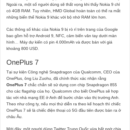
Ngoài ra, một số người dùng sẽ thất vọng khi thấy Nokia 9 chỉ
có 4GB RAM. Tuy nhiên, HMD Global hoàn toàn có thể ra mắt
những biến thể Nokia 9 khác với bộ nhớ RAM lớn hơn.
Các thông số khác của Nokia 9 bị rò rỉ trên trang của Google
bao gồm hỗ trợ Android 9, NFC, cảm biến vân tay dưới màn
hình… Máy dự kiến có pin 4.000mAh và được bán với giá
khoảng 800 USD.
OnePlus 7
Tại sự kiện Công nghệ Snapdragon của Qualcomm, CEO của
OnePlus, ông Liu Zuohu, đã chính thức xác nhận rằng
OnePlus 7
chắc chắn sẽ sử dụng con chip Snapdragon 855
cho các flagship của họ. Qualcomm cho biết OnePlus sẽ hợp
tác với nhà mạng EE ở Anh để bước chân vào thị trường Anh.
Theo như công ty, nếu mọi thứ diễn ra theo kế hoạch thì chiếc
OnePlus 7 sẽ là chiếc điện thoại có 5G đầu tiên được bán ra ở
châu Âu.
Mới đây, một người dùng Twitter Trung Quốc vừa bất ngờ chia