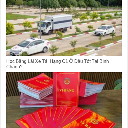
Học Bằng Lái Xe Tải Hạng C1 Ở Đâu Tốt Tại Bình
Chánh?