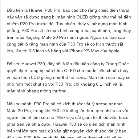
Đầu tiên là Huawei P30 Pro, báo cáo cho rằng chiếc điện thoại
này vẫn sẽ được trang bị màn hình OLED giống như thế hệ tiền
nhiệm P20 Pro trước đó. Tuy nhiên, thay vì sử dụng màn hình
phẳng, P30 Pro sẽ có màn hình cong ở hai cạnh bên, từng thấy
trên mẫu flagship Mate 20 Pro năm ngoái. Ngoài ra, báo cáo
cũng tiết lộ rằng màn hình của P30 Pro sẽ có kích thước rất
lớn, lên tới 6.5 inch và bằng với iPhone XS Max của Apple.
Đối với Huawei P30, đây sẽ là lần đầu tiên công ty Trung Quốc
quyết định trang bị màn hình OLED cho model tiêu chuẩn thay
vì màn hình LCD giống như thế hệ trước. Màn hình của máy sẽ
nhỏ hơn một chút so với P30 Pro, chỉ khoảng 6.1 inch và là
màn hình phẳng thông thường.
Nếu so sánh, P30 Pro sẽ có kích thước vật lý tương tự như
Mate 20 Pro, trong khi P30 sẽ không lớn hơn quá nhiều so với
người tiền nhiệm của nó. Nhờ việc cắt giảm tối thiểu viền bezel
phía trên và phía dưới, Huawei P30 sẽ có diện tích màn hình
hiển thị lớn hơn mặc dù vẫn giữ nguyên kích thước vật lý ban
đầu của P20. Bên cạnh đó, Huawei cũng được cho là sẽ áp