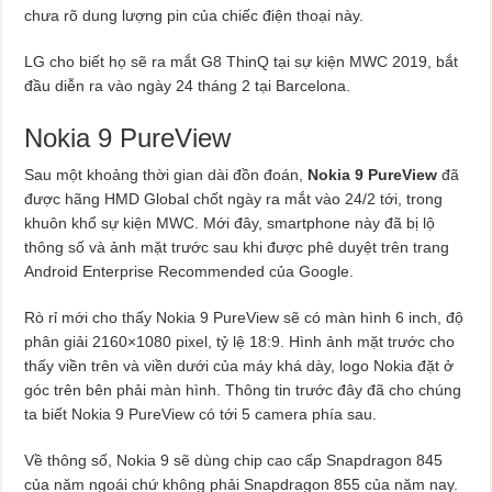
chưa rõ dung lượng pin của chiếc điện thoại này.
LG cho biết họ sẽ ra mắt G8 ThinQ tại sự kiện MWC 2019, bắt
đầu diễn ra vào ngày 24 tháng 2 tại Barcelona.
Nokia 9 PureView
Sau một khoảng thời gian dài đồn đoán,
Nokia 9 PureView
đã
được hãng HMD Global chốt ngày ra mắt vào 24/2 tới, trong
khuôn khổ sự kiện MWC. Mới đây, smartphone này đã bị lộ
thông số và ảnh mặt trước sau khi được phê duyệt trên trang
Android Enterprise Recommended của Google.
Rò rỉ mới cho thấy Nokia 9 PureView sẽ có màn hình 6 inch, độ
phân giải 2160×1080 pixel, tỷ lệ 18:9. Hình ảnh mặt trước cho
thấy viền trên và viền dưới của máy khá dày, logo Nokia đặt ở
góc trên bên phải màn hình. Thông tin trước đây đã cho chúng
ta biết Nokia 9 PureView có tới 5 camera phía sau.
Về thông số, Nokia 9 sẽ dùng chip cao cấp Snapdragon 845
của năm ngoái chứ không phải Snapdragon 855 của năm nay.