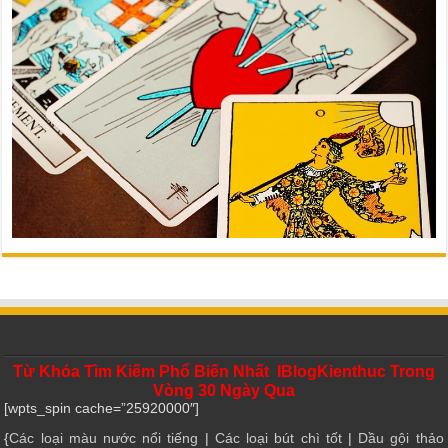
Từ Khóa Tìm Kiếm Phổ Biến Nhất IBlogKienthuc Trong
Vòng 30 Ngày Qua
[wpts_spin cache=”25920000″]
{
Các loại màu nước nổi tiếng
|
Các loại bút chì tốt
|
Dầu gội thảo