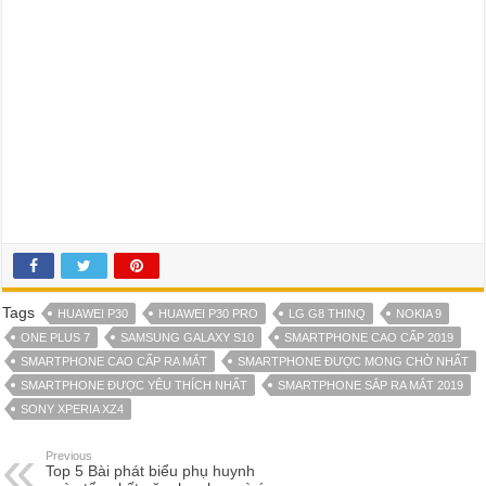
Tags
HUAWEI P30
HUAWEI P30 PRO
LG G8 THINQ
NOKIA 9
ONE PLUS 7
SAMSUNG GALAXY S10
SMARTPHONE CAO CẤP 2019
SMARTPHONE CAO CẤP RA MẮT
SMARTPHONE ĐƯỢC MONG CHỜ NHẤT
SMARTPHONE ĐƯỢC YÊU THÍCH NHẤT
SMARTPHONE SẮP RA MẮT 2019
SONY XPERIA XZ4
Previous
Top 5 Bài phát biểu phụ huynh