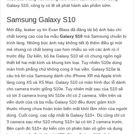
Galaxy S10, công ty có lẽ sẽ phát hành sản phẩm sớm.
Samsung Galaxy S10
Mới đây, leaker uy tín Evan Blass đã đăng tải bộ ảnh báo chí
chất lượng cao của ba mẫu
Galaxy S10
mà Samsung chuẩn bị
trình làng. Những bức ảnh này không tiết lộ thêm điều gì mới
mẻ nhưng có chất lượng cao hơn nhiều so với các ảnh rò rỉ
trước đây. Dự kiến, bộ ba Galaxy S10 sẽ có chung ngôn ngữ
thiết kế hai mặt kính và khung kim loại. Tuy nhiên S10e dùng
màn hình phẳng chứ không cong ở hai viền. Galaxy S10e là
câu trả lời của Samsung dành cho iPhone XR mà Apple trình
làng cùng XS và XS Max. Galaxy S10 có màn hình đục lỗ dành
cho camera trước giống S10e. Tuy nhiên mặt sau của S10 sẽ
có tới 3 camera trong khi S10e chỉ có 2 camera. Viền trên và
viền dưới của cả ba mẫu Galaxy S10 đều được giảm kích
thước nhưng chưa hoàn toàn biến mất khỏi tầm nhìn của người
dùng. Cuối cùng, cao cấp nhất là Galaxy S10+. Dù cũng chỉ có
3 camera sau như S10 nhưng S10+ lại có tới 2 camera trước.
Bên cạnh đó S10+ dự kiến còn có phiên bản vỏ gốm và dung