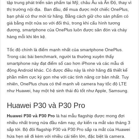
tập trung phát triển sản phẩm tại Mỹ, châu Âu và Ấn Độ, thay vì
thị trường nội địa. Ban đầu, để mua được một chiếc OnePlus,
bạn phải có thư mời từ hãng. Bằng cách giữ cho sản phẩm có
giá bằng một nửa so với đối thủ, trong khi cấu hình tương
đương, smartphone của OnePlus luôn được săn đón và cháy
hàng mỗi khi lên kệ.
Tốc độ chính là điểm mạnh nhất của smartphone OnePlus.
Trong các bài benchmark, người ta thường xuyên thấy
smartphone này đạt điểm số cao hơn iPhone và các mẫu di
động Android khác. Có được điều này là nhờ hãng đã thiết kế
phần mềm cực kỳ gọn nhẹ với các tính năng cơ bản nhất. Tuy
nhiên, OnePlus chưa có thế mạnh về camera hay tốc độ LTE
như Huawei, hay một hệ sinh thái đủ tốt như Apple, Samsung.
Huawei P30 và P30 Pro
Huawei P30 và P30 Pro
là hai mẫu flagship được mong đợi
nhiều nhất trong nửa đầu năm nay, dự kiến ra mắt vào tháng 3
sắp tới. Bộ đôi flagship P30 và P30 Pro sắp ra mắt của Huawei
hứa hẹn sẽ đi kèm với nhiều cải tiến lớn, đặc biệt là camera.