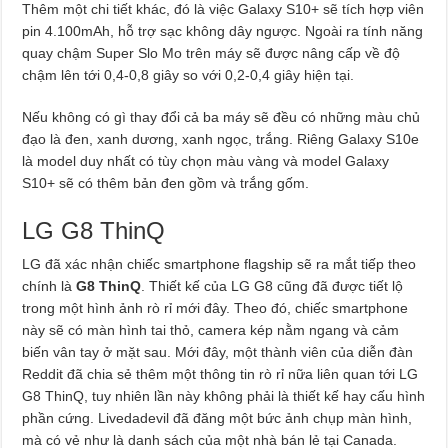
Thêm một chi tiết khác, đó là việc Galaxy S10+ sẽ tích hợp viên
pin 4.100mAh, hỗ trợ sạc không dây ngược. Ngoài ra tính năng
quay chậm Super Slo Mo trên máy sẽ được nâng cấp về độ
chậm lên tới 0,4-0,8 giây so với 0,2-0,4 giây hiện tại.
Nếu không có gì thay đổi cả ba máy sẽ đều có những màu chủ
đạo là đen, xanh dương, xanh ngọc, trắng. Riêng Galaxy S10e
là model duy nhất có tùy chọn màu vàng và model Galaxy
S10+ sẽ có thêm bản đen gồm và trắng gốm.
LG G8 ThinQ
LG đã xác nhận chiếc smartphone flagship sẽ ra mắt tiếp theo
chính là
G8 ThinQ
. Thiết kế của LG G8 cũng đã được tiết lộ
trong một hình ảnh rò rỉ mới đây. Theo đó, chiếc smartphone
này sẽ có màn hình tai thỏ, camera kép nằm ngang và cảm
biến vân tay ở mặt sau. Mới đây, một thành viên của diễn đàn
Reddit đã chia sẻ thêm một thông tin rò rỉ nữa liên quan tới LG
G8 ThinQ, tuy nhiên lần này không phải là thiết kế hay cấu hình
phần cứng. Livedadevil đã đăng một bức ảnh chụp màn hình,
mà có vẻ như là danh sách của một nhà bán lẻ tại Canada.