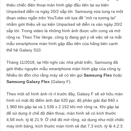
thiệu chiếc điện thoại màn hình gập đầu tiên tại sự kiện
Unpacked diễn ra ngày 20/2 sắp tới. Samsung vừa tung ra một
đoạn video ngắn trên YouTube với tựa đề “mở ra tương lai”
nhằm giới thiệu về sự kiện Unpacked sẽ diễn ra vào ngày 20/2
sắp tới. Trong video là những hình ảnh được uốn cong và mở
rộng ra. Theo The Verge, công ty đang gợi ý về việc sẽ ra mắt
mẫu smartphone màn hình gập đầu tiên của hãng bên cạnh
thế hệ Galaxy S10.
Tháng 11/2018, tại Hội nghị các nhà phát triển, Samsung đã
giới thiệu nguyên mẫu smartphone màn hình gập của công ty.
Nhiều tin đồn cho rằng máy sẽ có tên gọi
Samsung Flex
hoặc
Samsung Galaxy Flex
(Galaxy F).
Theo một số hình ảnh rò rỉ trước đây, Galaxy F sẽ sở hữu màn
hình có mật độ điểm ảnh đạt 420 ppi, độ phân giải đạt 840 x
1.960 khi gập lại và 1.536 x 2.152 khi mở rộng ra. Khi gập lại
để sử dụng ở chế độ điện thoại, màn hình sẽ có kích thước
4,58 inch, tỷ lệ 21:9. Ở chế độ mở rộng, sử dụng như một chiếc
máy tính bảng, kích thước màn hình sẽ đạt 7,3 inch, tỷ lệ 4,2:3.