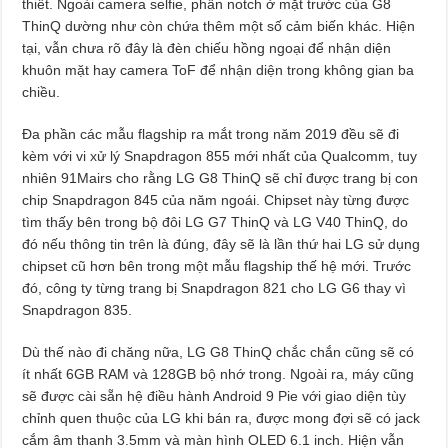
thiết. Ngoài camera selfie, phần notch ở mặt trước của G8
ThinQ dường như còn chứa thêm một số cảm biến khác. Hiện
tại, vẫn chưa rõ đây là đèn chiếu hồng ngoại để nhận diện
khuôn mặt hay camera ToF để nhận diện trong không gian ba
chiều.
Đa phần các mẫu flagship ra mắt trong năm 2019 đều sẽ đi
kèm với vi xử lý Snapdragon 855 mới nhất của Qualcomm, tuy
nhiên 91Mairs cho rằng LG G8 ThinQ sẽ chỉ được trang bị con
chip Snapdragon 845 của năm ngoái. Chipset này từng được
tìm thấy bên trong bộ đôi LG G7 ThinQ và LG V40 ThinQ, do
đó nếu thông tin trên là đúng, đây sẽ là lần thứ hai LG sử dụng
chipset cũ hơn bên trong một mẫu flagship thế hệ mới. Trước
đó, công ty từng trang bị Snapdragon 821 cho LG G6 thay vì
Snapdragon 835.
Dù thế nào đi chăng nữa, LG G8 ThinQ chắc chắn cũng sẽ có
ít nhất 6GB RAM và 128GB bộ nhớ trong. Ngoài ra, máy cũng
sẽ được cài sẵn hệ điều hành Android 9 Pie với giao diện tùy
chỉnh quen thuộc của LG khi bán ra, được mong đợi sẽ có jack
cắm âm thanh 3.5mm và màn hình OLED 6.1 inch. Hiện vẫn