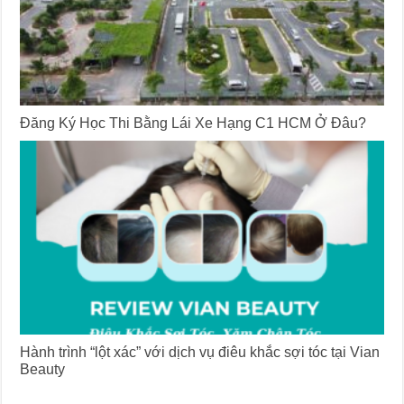
Đăng Ký Học Thi Bằng Lái Xe Hạng C1 HCM Ở Đâu?
Hành trình “lột xác” với dịch vụ điêu khắc sợi tóc tại Vian
Beauty