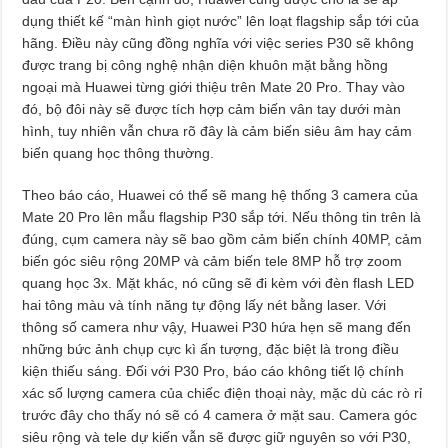
dụng thiết kế “màn hình giọt nước” lên loạt flagship sắp tới của
hãng. Điều này cũng đồng nghĩa với việc series P30 sẽ không
được trang bị công nghệ nhận diện khuôn mặt bằng hồng
ngoại mà Huawei từng giới thiệu trên Mate 20 Pro. Thay vào
đó, bộ đôi này sẽ được tích hợp cảm biến vân tay dưới màn
hình, tuy nhiên vẫn chưa rõ đây là cảm biến siêu âm hay cảm
biến quang học thông thường.
Theo báo cáo, Huawei có thể sẽ mang hệ thống 3 camera của
Mate 20 Pro lên mẫu flagship P30 sắp tới. Nếu thông tin trên là
đúng, cụm camera này sẽ bao gồm cảm biến chính 40MP, cảm
biến góc siêu rộng 20MP và cảm biến tele 8MP hỗ trợ zoom
quang học 3x. Mặt khác, nó cũng sẽ đi kèm với đèn flash LED
hai tông màu và tính năng tự động lấy nét bằng laser. Với
thông số camera như vậy, Huawei P30 hứa hẹn sẽ mang đến
những bức ảnh chụp cực kì ấn tượng, đặc biệt là trong điều
kiện thiếu sáng. Đối với P30 Pro, báo cáo không tiết lộ chính
xác số lượng camera của chiếc điện thoại này, mặc dù các rò rỉ
trước đây cho thấy nó sẽ có 4 camera ở mặt sau. Camera góc
siêu rộng và tele dự kiến vẫn sẽ được giữ nguyên so với P30,