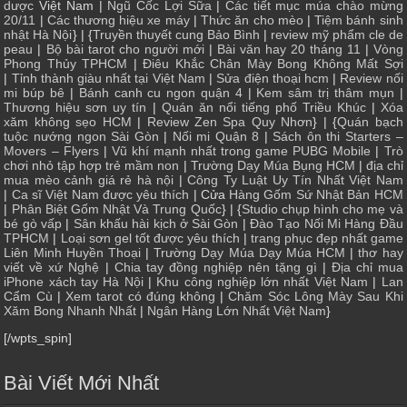
dược
Việt Nam |
Ngũ Cốc Lợi Sữa
|
Các tiết mục múa chào mừng
20/11
|
Các thương hiệu xe máy
|
Thức ăn cho mèo
|
Tiệm bánh sinh
nhật Hà Nội
} | {
Truyền thuyết cung Bảo Bình
|
review mỹ phẩm cle de
peau
|
Bộ bài tarot cho người mới
|
Bài văn hay 20 tháng 11
|
Vòng
Phong Thủy TPHCM
|
Điêu Khắc Chân Mày Bong Không Mất Sợi
|
Tỉnh thành giàu nhất tại Việt Nam
|
Sửa điện thoại hcm
|
Review nối
mi búp bê
|
Bánh canh cu ngon quận 4
|
Kem sâm trị thâm mụn
|
Thương hiệu sơn uy tín
|
Quán ăn nổi tiếng phố Triều Khúc
|
Xóa
xăm không sẹo HCM
|
Review Zen Spa Quy Nhơn
} | {
Quán bạch
tuộc nướng ngon Sài Gòn
|
Nối mi Quận 8
|
Sách ôn thi Starters –
Movers – Flyers
|
Vũ khí mạnh nhất trong game PUBG Mobile
|
Trò
chơi nhỏ tập hợp trẻ mầm non
|
Trường Dạy Múa Bụng HCM
|
địa chỉ
mua mèo cảnh giá rẻ hà nội
|
Công Ty Luật Uy Tín Nhất Việt Nam
|
Ca sĩ Việt Nam được yêu thích
| Cửa
Hàng Gốm Sứ Nhật Bản HCM
|
Phân Biệt Gốm Nhật Và Trung Quốc
} | {
Studio chụp hình cho mẹ và
bé gò vấp
|
Sân khấu hài kịch ở Sài Gòn
|
Đào Tạo Nối Mi Hàng Đầu
TPHCM
|
Loại sơn gel tốt được yêu thích
|
trang phục đẹp nhất game
Liên Minh Huyền Thoại
|
Trường Dạy Múa Dạy Múa HCM
|
thơ hay
viết về xứ Nghệ
|
Chia tay đồng nghiệp nên tặng gì
|
Địa chỉ mua
iPhone xách tay Hà Nội
|
Khu công nghiệp lớn nhất Việt Nam
|
Lan
Cẩm Cù
|
Xem tarot có đúng không
|
Chăm Sóc Lông Mày Sau Khi
Xăm Bong Nhanh Nhất
|
Ngân Hàng Lớn Nhất Việt Nam
}
[/wpts_spin]
Bài Viết Mới Nhất