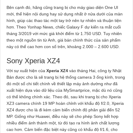
Bên cạnh đó, hãng cũng trang bị cho máy giao diện One UI
mới, thể hiện nội dung hay sử dụng nhất ở nửa dưới của màn
hình, giúp các thao tác một tay trở nên tự nhiên và thuận tiện
hơn. Theo Yonhap News, chiếc Galaxy F dự kiến ra mắt cuối
tháng 3/2019 với mức giá khởi điểm từ 1.750 USD. Tuy nhiên
theo một nguồn tin từ Anh, giá bán chính thức của sản phẩm
này có thể cao hơn con số trên, khoảng 2.000 – 2.600 USD.
Sony Xperia XZ4
Với sự xuất hiện của
Xperia XZ4
vào tháng Hai, công ty Nhật
Bản được cho là sẽ trang bị hệ thống camera 3 ống kính, trong
đó một số chi tiết chính về thiết lập máy ảnh dường như đã
xuất hiện dựa vào dữ liệu của MySmartprice, mặc dù nó cũng
có thể không chính xác. Theo đó, sau khi trang bị cho Xperia
XZ3 camera chính 19 MP hoàn chỉnh với khẩu độ f/2.0, Xperia
XZ4 được cho là đi kèm cảm biến chính độ phân giải đến 52
MP. Giống như Huawei, điều này sẽ cho phép Sony kết hợp
nhiều điểm ảnh thành một, từ đó tạo ra hình ảnh chất lượng
cao hơn. Cảm biến đặc biệt này cũng có khẩu độ f/1.6, cho