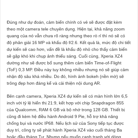
Đúng như dự đoán, cảm biến chính có vẻ sẽ được đặt kèm
theo một camera tele chuyên dụng. Hiện tại, khả năng zoom
quang của nó vẫn chưa rõ ràng nhưng theo rò rỉ thì nó sẽ có
độ phân giải 16 MP và khẩu độ f/2.6. Kết quả là, mức độ chi tiết
dự kiến sẽ cao hơn, vấn đề là khẩu độ nhỏ cho thấy cảm biến
sẽ gặp khó khi chụp ảnh thiếu sáng. Cuối cùng, Xperia XZ4
dường như sẽ được bổ sung thêm cảm biến Time-of-Flight
(ToF) 0,3 MP. Điều này tuy không nhiều nhưng nó sẽ giúp cảm
nhận độ sâu khá nhiều. Do đó, hình ảnh bokeh (nền mờ) sẽ
trông đẹp hơn đáng kể và cải thiện nội dung AR.
Bên cạnh camera, Xperia XZ4 dự kiến sẽ có màn hình lớn 6,5
inch với tỷ lệ hiển thị 21:9, kết hợp với chip Snapdragon 855
của Qualcomm, RAM 6 GB và bộ nhớ trong 128 GB. Thiết bị
cũng đi kèm hệ điều hành Android 9 Pie, hỗ trợ khả năng
chống bụi và nước IP68. Nếu lịch sử của Sony tiếp tục được
duy trì, công ty sẽ phát hành Xperia XZ4 vào cuối tháng Ba
hoặc đầu tháng Tư. Nhưng nếu muốn cạnh tranh với dòng