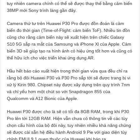
tuy nhiên camera chính có thể sẽ được thay thế bằng cảm biến
38MP mới Sony trình làng gần đây.
Camera thứ tư trên Huawei P30 Pro được đồn đoán là cảm
biến đo thời gian (Time-of-Flight: cảm biến ToF). Nhiều tin đồn
cũng cho rằng cảm biến này sẽ xuất hiện trên chiếc Galaxy
S10 5G sắp ra mắt của Samsung và iPhone Xl của Apple. Cảm
biến 3D sẽ giúp tạo ra hình ảnh có hiệu ứng tốt hơn và cũng có
thể hữu ích cho việc triển khai ứng dụng AR.
Hầu hết báo cáo xuất hiện trong thời gian vừa qua đều chỉ ra
rằng bộ đôi Huawei P30 và P30 Pro sắp tới sẽ được trang bị vi
xử lý Kirin 980. Chipset này được xây dựng trên quy trình 7nm
và chỉ yếu hơn một chút so với Snapdragon 855 của
Qualcomm và A12 Bionic của Apple.
Huawei P30 được cho là sẽ có tối đa 8GB RAM, trong khi P30
Pro lên tới 12GB RAM. Hiện vẫn chưa có thông tin về các tùy
chọn cấu hình của bộ đôi này, tuy nhiên nhiều khả năng chúng
sẽ được cài sẵn hệ điều hành Android 9 Pie với giao diện tùy
chỉnh EMUI 9.1 quen thuộc của Huawei khi bán ra.