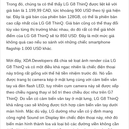
Trong đó, chúng ta có thể thấy LG G8 ThinQ được liệt kê với
giá bán là 1.199,99 CAD, tức khoảng 900 USD theo tỷ giá hiện
tại. Đây là giá bán của phiên bản 128GB, có thể là phiên bản
cao cấp nhất của LG G8 ThinQ. Giá bán cũng có thể thay đổi
tùy vào từng thị trường khác nhau, do đó rất có thể giá khởi
điểm của LG G8 ThinQ sẽ từ 850 USD. Đây là một mức giá
không quá cao nếu so sánh với những chiếc smartphone
flagship 1.000 USD khác.
Mới đây, XDA Developers đã chia sẻ loạt ảnh render của LG
G8 ThinQ và có một điều khá ngạc nhiên là chiếc điện thoại
này trông rất giống với thế hệ tiền nhiệm trước đó. Nó vẫn
được trang bị camera kép ở mặt lưng cùng với cảm biến vân
tay và đèn flash LED, tuy nhiên cụm camera này sẽ được xếp
theo chiều ngang thay vì bố trí theo chiều dọc như trên G7
ThinQ. Do vẫn có cảm biến vân tay ở mặt lưng, LG G8 ThinQ
khả năng cao sẽ không được tích hợp cảm biến vân tay dưới
màn hình. Mặc dù vậy, LG dường như vẫn có ý định mang
công nghệ Sound on Display lên chiếc điện thoại này, nhờ đó
biến màn hình thành loa và loại bỏ các đường viền không cần