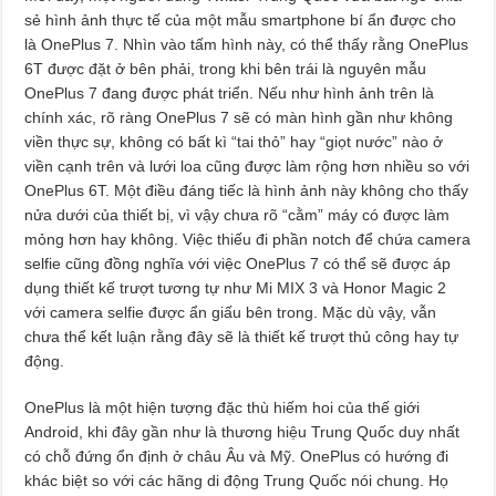
sẻ hình ảnh thực tế của một mẫu smartphone bí ẩn được cho
là OnePlus 7. Nhìn vào tấm hình này, có thể thấy rằng OnePlus
6T được đặt ở bên phải, trong khi bên trái là nguyên mẫu
OnePlus 7 đang được phát triển. Nếu như hình ảnh trên là
chính xác, rõ ràng OnePlus 7 sẽ có màn hình gần như không
viền thực sự, không có bất kì “tai thỏ” hay “giọt nước” nào ở
viền cạnh trên và lưới loa cũng được làm rộng hơn nhiều so với
OnePlus 6T. Một điều đáng tiếc là hình ảnh này không cho thấy
nửa dưới của thiết bị, vì vậy chưa rõ “cằm” máy có được làm
mỏng hơn hay không. Việc thiếu đi phần notch để chứa camera
selfie cũng đồng nghĩa với việc OnePlus 7 có thể sẽ được áp
dụng thiết kế trượt tương tự như Mi MIX 3 và Honor Magic 2
với camera selfie được ẩn giấu bên trong. Mặc dù vậy, vẫn
chưa thể kết luận rằng đây sẽ là thiết kế trượt thủ công hay tự
động.
OnePlus là một hiện tượng đặc thù hiếm hoi của thế giới
Android, khi đây gần như là thương hiệu Trung Quốc duy nhất
có chỗ đứng ổn định ở châu Âu và Mỹ. OnePlus có hướng đi
khác biệt so với các hãng di động Trung Quốc nói chung. Họ