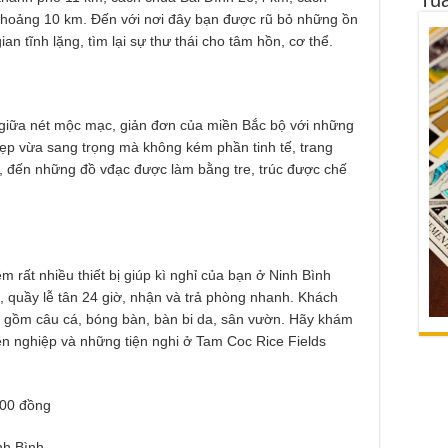
khoảng 10 km. Đến với nơi đây bạn được rũ bỏ những ồn
n tĩnh lặng, tìm lại sự thư thái cho tâm hồn, cơ thể.
ế giữa nét mộc mạc, giản đơn của miền Bắc bộ với những
 đẹp vừa sang trọng mà không kém phần tinh tế, trang
ạ, đến những đồ vđạc được làm bằng tre, trúc được chế
m rất nhiều thiết bị giúp kì nghỉ của bạn ở Ninh Bình
h, quầy lễ tân 24 giờ, nhận và trả phòng nhanh. Khách
ng gồm câu cá, bóng bàn, bàn bi da, sân vườn. Hãy khám
n nghiệp và những tiện nghi ở Tam Coc Rice Fields
000 đồng
nh Bình