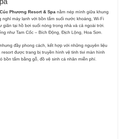
pa
Cúc Phương Resort & Spa
nằm nép mình giữa khung
nghỉ máy lạnh với bồn tắm suối nước khoáng, Wi-Fi
giãn tại hồ bơi suối nóng trong nhà và cả ngoài trời.
tiếng như Tam Cốc – Bích Động, Địch Lộng, Hoa Sơn.
 nhưng đầy phong cách, kết hợp với những nguyên liệu
 resort được trang bị truyền hình vệ tinh tivi màn hình
có bồn tắm bằng gỗ, đồ vệ sinh cá nhân miễn phí.