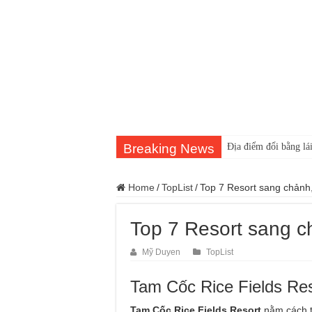
Breaking News
Địa điểm đổi bằng lái
Home
/
TopList
/
Top 7 Resort sang chảnh,
Top 7 Resort sang c
Mỹ Duyen
TopList
Tam Cốc Rice Fields Res
Tam Cốc Rice Fields Resort
nằm cách t