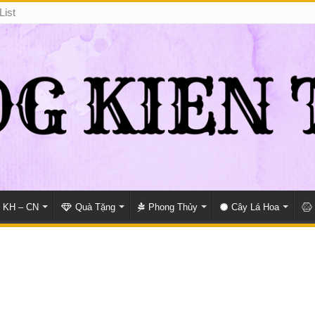
List
KH – CN
Quà Tặng
Phong Thủy
Cây Lá Hoa