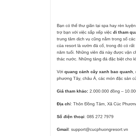
Bạn có thể thư giãn tại spa hay rèn luyện
trợ bạn với việc sắp xếp việc
đi tham qu
trung tâm dịch vụ cũng nằm trong số các t
của resort là vườn đá cổ, trong đó có rất
năm tuổi. Những viên đá này được vận ch
thác nước. Những tảng đá đặc biệt cho k
Với
quang cảnh cây xanh bao quanh
,
phương Tây, châu Á, các món đặc sản c
Giá tham khảo:
2.000.000 đồng – 10.00
Địa ch
ỉ: Thôn Đồng Tâm, Xã Cúc Phươn
Số điện thoại
: 085 272 7979
Gmail
:
support@cucphuongresort.vn