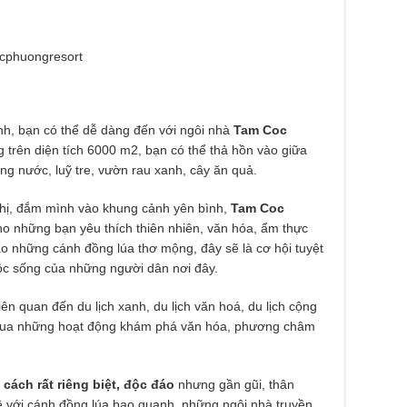
ucphuongresort
ình, bạn có thể dễ dàng đến với ngôi nhà
Tam Coc
g trên diện tích 6000 m2, bạn có thể thả hồn vào giữa
ếng nước, luỹ tre, vườn rau xanh, cây ăn quả.
thị, đắm mình vào khung cảnh yên bình,
Tam Coc
ho những bạn yêu thích thiên nhiên, văn hóa, ẩm thực
 những cánh đồng lúa thơ mộng, đây sẽ là cơ hội tuyệt
ộc sống của những người dân nơi đây.
liên quan đến du lịch xanh, du lịch văn hoá, du lịch cộng
 qua những hoạt động khám phá văn hóa, phương châm
cách rất riêng biệt, độc
đáo
nhưng gần gũi, thân
ê với cánh đồng lúa bao quanh, những ngôi nhà truyền