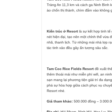
Tràng An 11,3 km và cách ga Ninh Bình 
ào chốn thị thành, chìm đắm vào không gia
Kiến trúc ở Resort
là sự kết hợp tinh t
nét hiện đại, tạo nên một chỉnh thể vừa
nhã, thanh lịch. Từ những mái nhà lợp r
tác tinh xảo đều gây ấn tượng sâu sắc.
Tam Coc Rice Fields Resort
đề xuất thê
thêm thoải mái như miễn phí wifi, an nin
sạn mang lại phương tiện giải trí đa dạ
phá sự hòa hợp giữa cách phục vụ chuyê
Resort nhé.
Giá tham khảo:
500.000 đồng – 3.000.
Địa chỉ
: Hải Nham, Ninh Hải, Hoa Lư, Ni