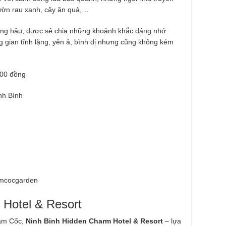
vườn rau xanh, cây ăn quả,…
 nồng hậu, được sẻ chia những khoảnh khắc đáng nhớ
 gian tĩnh lặng, yên ả, bình dị nhưng cũng không kém
000 đồng
nh Bình
amcocgarden
 Hotel & Resort
Tam Cốc,
Ninh Binh Hidden Charm Hotel & Resort
– lựa