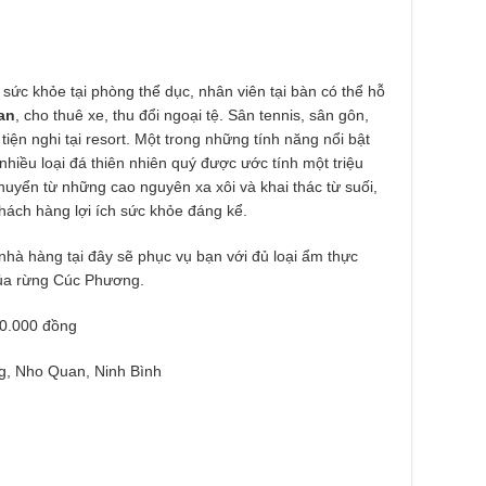
 sức khỏe tại phòng thể dục, nhân viên tại bàn có thể hỗ
an
, cho thuê xe, thu đổi ngoại tệ. Sân tennis, sân gôn,
iện nghi tại resort. Một trong những tính năng nổi bật
 nhiều loại đá thiên nhiên quý được ước tính một triệu
uyển từ những cao nguyên xa xôi và khai thác từ suối,
hách hàng lợi ích sức khỏe đáng kể.
 nhà hàng tại đây sẽ phục vụ bạn với đủ loại ẩm thực
ủa rừng Cúc Phương.
0.000 đồng
g, Nho Quan, Ninh Bình