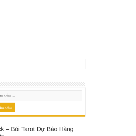
ck – Bói Tarot Dự Báo Hàng
ần