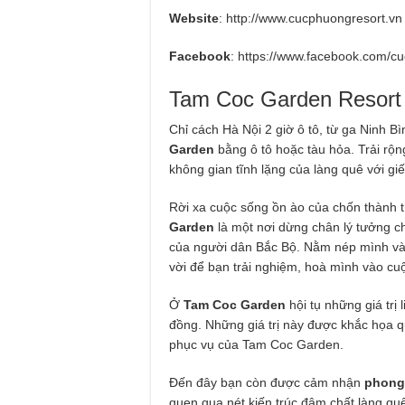
Website
: http://www.cucphuongresort.vn
Facebook
: https://www.facebook.com/c
Tam Coc Garden Resort
Chỉ cách Hà Nội 2 giờ ô tô, từ ga Ninh B
Garden
bằng ô tô hoặc tàu hỏa. Trải rộn
không gian tĩnh lặng của làng quê với gi
Rời xa cuộc sống ồn ào của chốn thành 
Garden
là một nơi dừng chân lý tưởng c
của người dân Bắc Bộ. Nằm nép mình vào
vời để bạn trải nghiệm, hoà mình vào cu
Ở
Tam Coc Garden
hội tụ những giá trị 
đồng. Những giá trị này được khắc họa
phục vụ của Tam Coc Garden.
Đến đây bạn còn được cảm nhận
phong 
quen qua nét kiến trúc đậm chất làng qu