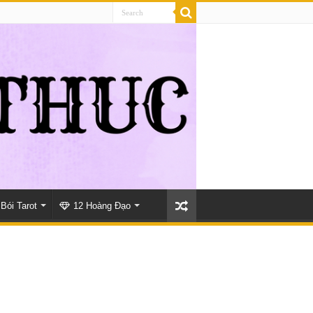
Bói Tarot
12 Hoàng Đạo