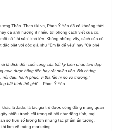
ương Thảo. Theo tiki.vn, Phan Ý Yên đã có khoảng thời
này đã ảnh hưởng ít nhiều tới phong cách viết của cô.
 một số “tài sản” khá lớn. Không những vậy, sách của cô
út đặc biệt với độc giả như “Em là để yêu” hay “Cà phê
ới là đích đến cuối cùng của bất kỳ biện pháp làm đẹp
g mua được bằng tiền hay rất nhiều tiền. Bởi chúng
, nỗi đau, hạnh phúc, vị tha lẫn hỉ nộ vô thường.”
ng bất bình thế giới” –
Phan Ý Yên
khác là Jade, là tác giả trẻ được cộng đồng mạng quan
gây nhiều tranh cãi trong xã hội như đồng tính, mại
 văn sở hữu số lượng lớn những tác phẩm ấn tượng,
khi làm về mảng marketing.