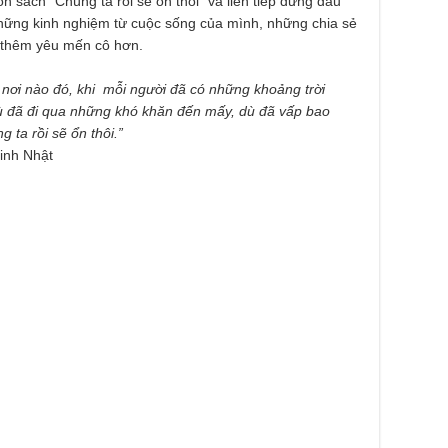
n sách “Chúng ta rồi sẽ ổn thôi” và liên tiếp đứng đầu
hững kinh nghiệm từ cuộc sống của mình, những chia sẻ
ả thêm yêu mến cô hơn.
 nơi nào đó, khi mỗi người đã có những khoảng trời
dù đã đi qua những khó khăn đến mấy, dù đã vấp bao
 ta rồi sẽ ổn thôi.”
inh Nhật