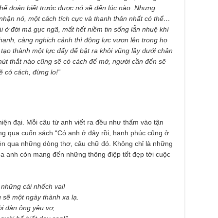
hể đoán biết trước được nó sẽ đến lúc nào. Nhưng
nhận nó, một cách tích cực và thanh thản nhất có thể…
i ở đời mà gục ngã, mất hết niềm tin sống lẫn nhuệ khí
hạnh, càng nghịch cảnh thì động lực vươn lên trong họ
 tạo thành một lực đẩy để bật ra khỏi vũng lầy dưới chân
 nút thắt nào cũng sẽ có cách để mở, người cần đến sẽ
ẽ có cách, đừng lo!”
hiện đại. Mỗi câu từ anh viết ra đều như thấm vào tận
ng qua cuốn sách “Có anh ở đây rồi, hạnh phúc cũng ở
 lên qua những dòng thơ, câu chữ đó. Không chỉ là những
ủa anh còn mang đến những thông điệp tốt đẹp tới cuộc
 những cái nhếch vai!
 sẽ một ngày thành xa lạ.
ời đàn ông yêu vợ,