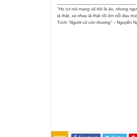
________________________________
“Họ cứ nói mạng xã hội là ảo, nhưng ngườ
là thật, xa nhau là thật rồi ôm nỗi đau tro
Trích
“Người cũ còn thương”
– Nguyễn N