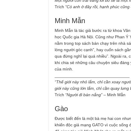
Một người con trai vâng lời bố sẽ là một 
Trích
“Có anh ở đây rồi, hạnh phúc cũng 
Minh Mẫn
Minh Mẫn là tác giả bước ra từ khoa Văn
học Quốc gia Hà Nội. Cũng như Phan Ý Y
nằm trong top sách bán chạy trên nhà sách
lòng người góc cạnh”, hay cuốn sách gầ
qua đừng nghĩ lại quá nhiều”. Ngoài ra,
khi chia sẻ những câu chuyện siêu đán
của mình.
________________________________
“Thế giới này nhỏ lắm, chỉ cần xoay ngườ
giới này cũng lớn lắm, chỉ cần quay lưng
Trích
“Người đi bán nắng” –
Minh Mẫn
Gào
Được biết đến là một bà mẹ hai con nhưn
khiến độc giả mạng GATO vì cuộc sống đ