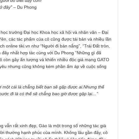
người bố biết dạy con!”
ở đây”
– Du Phong
 học trường Đại học Khoa học xã hội và nhân văn – Đại
ên, các tác phẩm của cô cũng được tái bản và nhiều lần
 online tiki.vn như “Người đi bán nắng”, “Trái Đất tròn,
n đây nhất hợp tác cùng với Du Phong “Những gì đã
 cô còn gây ấn tượng và khiến nhiều độc giả mạng GATO
g yêu nhưng cũng không kém phần ấm áp về cuộc sống
i một cái là chẳng biết bạn sẽ gặp được ai.
Nhưng thế
 bước đi là có thể sẽ chẳng bao giờ được gặp lại…”
g vẫn rất xinh đẹp, Gào là một trong số những tác giả
ời thường hạnh phúc của mình. Không lâu gần đây, cô