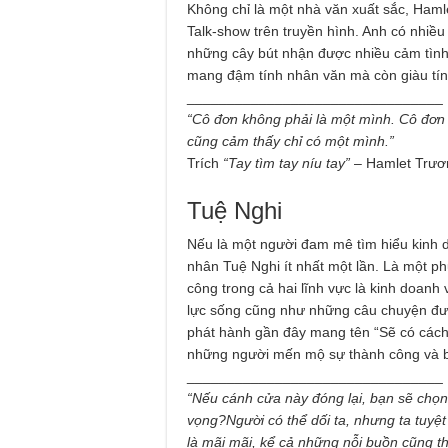
Không chỉ là một nhà văn xuất sắc, Haml
Talk-show trên truyền hình. Anh có nhiều
những cây bút nhận được nhiều cảm tình 
mang đậm tính nhân văn mà còn giàu tính 
________________________________
“Cô đơn không phải là một mình. Cô đơn 
cũng cảm thấy chỉ có một mình.”
Trích
“Tay tìm tay níu tay”
– Hamlet Trươ
Tuệ Nghi
Nếu là một người đam mê tìm hiểu kinh 
nhân Tuệ Nghi ít nhất một lần. Là một ph
công trong cả hai lĩnh vực là kinh doanh
lực sống cũng như những câu chuyện đượ
phát hành gần đây mang tên “Sẽ có cách, 
những người mến mộ sự thành công và bả
________________________________
“Nếu cánh cửa này đóng lại, bạn sẽ chọn
vọng?Người có thể dối ta, nhưng ta tuyệt
là mãi mãi, kể cả những nỗi buồn cũng 