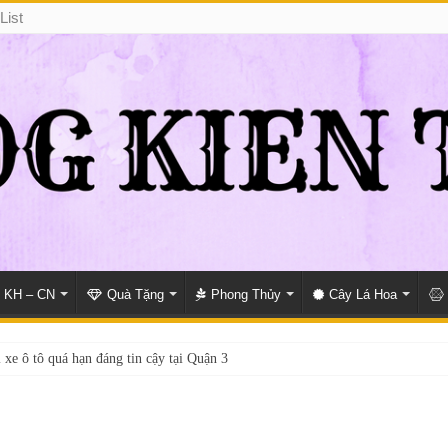
List
KH – CN
Quà Tặng
Phong Thủy
Cây Lá Hoa
 xe ô tô quá hạn đáng tin cậy tại Quận 3