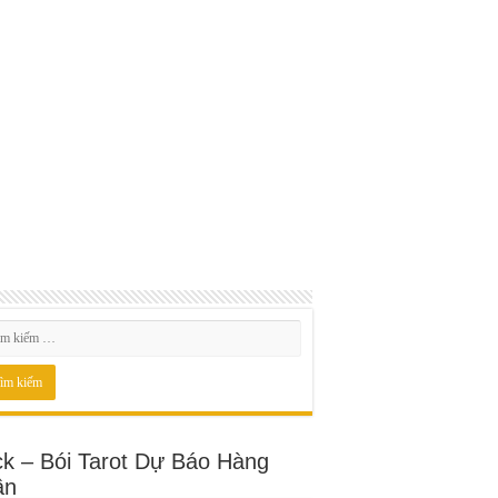
ck – Bói Tarot Dự Báo Hàng
ần