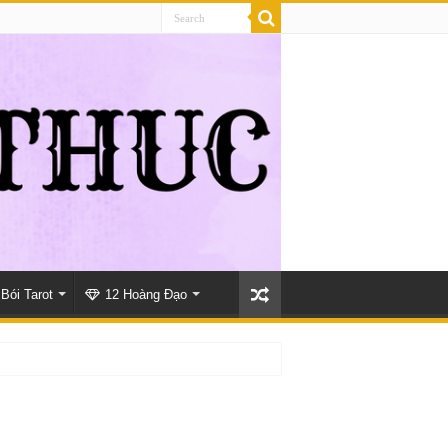
Bói Tarot
12 Hoàng Đạo