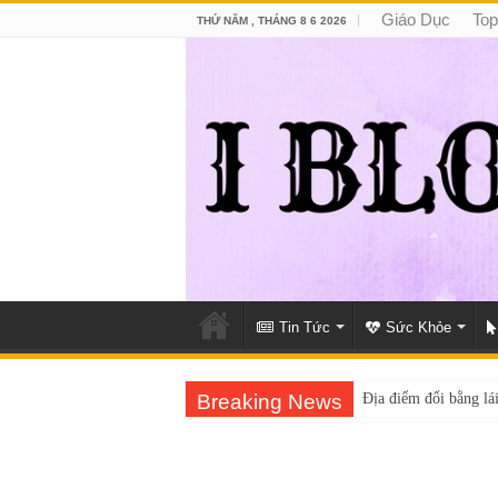
Giáo Dục
Top
THỨ NĂM , THÁNG 8 6 2026
Tin Tức
Sức Khỏe
Breaking News
Địa điểm đổi bằng lái