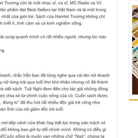
et Trương còn là một nhạc sĩ, ca sĩ, MC Radio và VJ
 tác phẩm đạt Best-Sellers tại Việt Nam và là một trong
nhất của giới trẻ. Sách của Hamlet Trương không chỉ
triết lí, tình cảm và cả kinh nghiệm sống.
là xung quanh mình có rất nhiều người, nhưng lúc nào
ng
doanh, chắc hẳn bạn đã từng nghe qua cái tên nữ doanh
ụ nữ từng trải qua tuổi thơ khó khăn nhưng cô đã thành
 và viết sách. Tuệ Nghi đem đến cho tác giả những động
c chia sẻ từ chính cuộc sống của cô. Cuốn sách được
đừng lo” đã thu hút rất nhiều độc giả trẻ cũng như
n lĩnh của nữ giám đốc trẻ tuổi.
 mở tiếp cánh cửa khác hay bất lực trong oán trách vô
 đối không bao giờ tự dối chính mình. Không có điều gì
thế!Cuộc sống là muôn vạn những chữ “Ngờ”, chúng ta