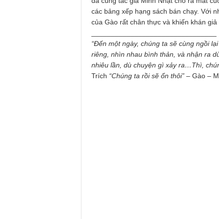
đã cùng tác giả Minh Nhật cho ra mắt cuố
các bảng xếp hạng sách bán chạy. Với n
của Gào rất chân thực và khiến khán gi
________________________________
“Đến một ngày, chúng ta sẽ cùng ngồi lại
riêng, nhìn nhau bình thản, và nhận ra 
nhiêu lần, dù chuyện gì xảy ra…Thì, chúng
Trích
“Chúng ta rồi sẽ ổn thôi”
– Gào – M