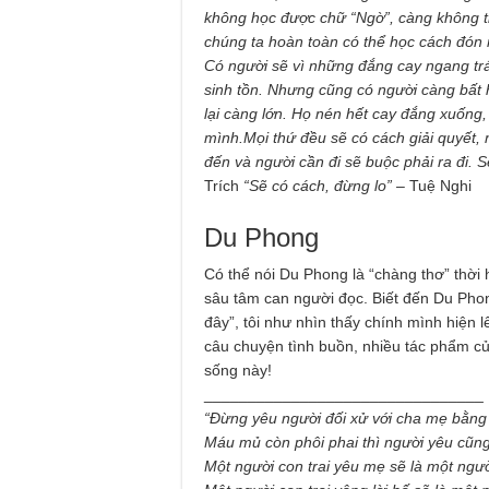
không học được chữ “Ngờ”, càng không t
chúng ta hoàn toàn có thể học cách đón 
Có người sẽ vì những đắng cay ngang trá
sinh tồn. Nhưng cũng có người càng bất 
lại càng lớn. Họ nén hết cay đắng xuống,
mình.
Mọi thứ đều sẽ có cách giải quyết,
đến và người cần đi sẽ buộc phải ra đi. S
Trích
“Sẽ có cách, đừng lo” –
Tuệ Nghi
Du Phong
Có thể nói Du Phong là “chàng thơ” thời 
sâu tâm can người đọc. Biết đến Du Pho
đây”, tôi như nhìn thấy chính mình hiện
câu chuyện tình buồn, nhiều tác phẩm c
sống này!
________________________________
“Đừng yêu người đối xử với cha mẹ bằng
Máu mủ còn phôi phai thì người yêu cũng
Một người con trai yêu mẹ sẽ là một ngư