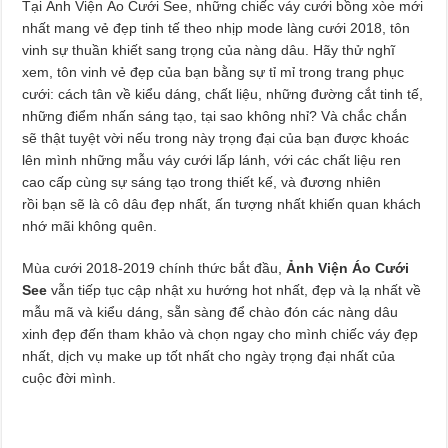
Tại Ảnh Viện Áo Cưới See, những chiếc váy cưới bồng xòe mới
nhất mang vẻ đẹp tinh tế theo nhịp mode làng cưới 2018, tôn
vinh sự thuần khiết sang trọng của nàng dâu. Hãy thử nghĩ
xem, tôn vinh vẻ đẹp của bạn bằng sự tỉ mỉ trong trang phục
cưới: cách tân về kiểu dáng, chất liệu, những đường cắt tinh tế,
những điểm nhấn sáng tạo, tại sao không nhỉ? Và chắc chắn
sẽ thật tuyệt vời nếu trong này trọng đại của bạn được khoác
lên mình những mẫu váy cưới lấp lánh, với các chất liệu ren
cao cấp cùng sự sáng tạo trong thiết kế, và đương nhiên
rồi bạn sẽ là cô dâu đẹp nhất, ấn tượng nhất khiến quan khách
nhớ mãi không quên.
Mùa cưới 2018-2019 chính thức bắt đầu,
Ảnh Viện Áo Cưới
See
vẫn tiếp tục cập nhật xu hướng hot nhất, đẹp và lạ nhất về
mẫu mã và kiểu dáng, sẵn sàng để chào đón các nàng dâu
xinh đẹp đến tham khảo và chọn ngay cho mình chiếc váy đẹp
nhất, dịch vụ make up tốt nhất cho ngày trọng đại nhất của
cuộc đời mình.