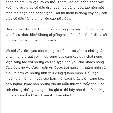
dáng áo ôm vừa vặn lấy cơ thể. Thêm vào đó, phần chân váy
xoè nhẹ vừa giúp cô dâu di chuyển dễ dàng, vừa tạo nên một
tổng thể ngọc ngà sang trọng. Bật mí thêm là dáng váy này còn
giúp cô dâu “ăn gian” chiều cao nữa đấy.
Bạn có biết không? Trong thế giới rộng lớn này, mỗi người đều
là một sự khác biệt! Không ai giống ai hoàn toàn cả, từ địa vị xã
hội, đến nghề nghiệp, tính cách…
Và bởi vậy, tình yêu của chúng ta luôn được ví như những tác
phẩm nghệ thuật với nhiều cung bậc cảm xúc đầy chất riêng…
Việc sáng tác với những câu chuyện tình yêu của khách hàng
đã giúp ekip Áo Cưới Tuấn Art được trải nghiệm, ngắm nhìn và
hiểu rõ hơn về những tình yêu xung quanh mình. Nếu bạn
muốn thể hiện tình yêu của bạn một cách khác biệt, sáng tạo,
có ý nghĩa, khác hẳn những Album Mẫu thường thấy đẹp lung
linh nhưng không mang nhiều giá trị thì hãy nhớ tìm tới những
nghệ sĩ của
Áo Cưới Tuấn Art
bạn nhé !