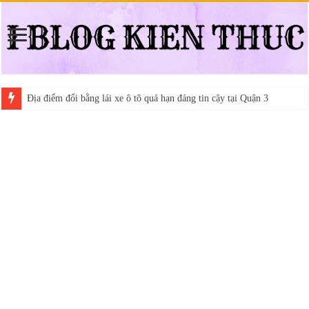
Địa điểm đổi bằng lái xe ô tô quá hạn đáng tin cậy tại Quận 3
Trung tâm nào học thi giấy phép lái xe hạng A (A2 cũ), A1 uy tín tại 