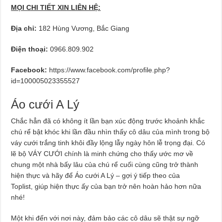
MỌI CHI TIẾT XIN LIÊN HỆ:
Địa chỉ:
182 Hùng Vương, Bắc Giang
Điện thoại:
0966.809.902
Facebook:
https://www.facebook.com/profile.php?
id=100005023355527
Áo cưới A Lý
Chắc hẳn đã có không ít lần bạn xúc động trước khoảnh khắc
chú rể bật khóc khi lần đầu nhìn thấy cô dâu của mình trong bộ
váy cưới trắng tinh khôi đầy lộng lẫy ngày hôn lễ trọng đại. Có
lẽ bộ VÁY CƯỚI chính là minh chứng cho thấy ước mơ về
chung một nhà bấy lâu của chú rể cuối cùng cũng trở thành
hiện thực và hãy để Áo cưới A Lý – gợi ý tiếp theo của
Toplist, giúp hiện thực ấy của bạn trở nên hoàn hảo hơn nữa
nhé!
Một khi đến với nơi này, đảm bảo các cô dâu sẽ thật sự ngỡ