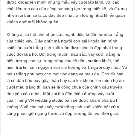
được khoác lên mình những mẫu váy cưới lấp lánh, với các
chất liệu ren cao cấp cùng sự sáng tạo trong thiết kế, và đương
nhiên rồi bạn sẽ là cô dâu đẹp nhất, ấn tượng nhất khiến quan
khách nhớ mãi không quên.
Không ai có thể phủ nhận sức mạnh diệu kì đến từ màu trắng
của chiếc váy. Giây phút mà người con gái khoác lên mình
chiếc áo cưới trắng tinh khôi luôn được cho là đẹp nhất trong
cuộc đời của họ. Bởi trong muôn màu sắc, váy cưới trắng là
biểu tượng cho sự trong trắng của cô dâu, sự tinh khiết, thể
hiện trái tim còn nguyên vẹn chỉ hướng về 1 người duy nhất. Và
màu trắng phù hợp cho mọi vóc dáng và màu da. Cho dù bạn
là cô dâu béo hay gầy, thấp hay cao khi khoác lên mình bộ áo
cưới màu trắng thì bạn sẽ là công chúa của chính câu truyện
tình yêu của mình. Một khi tìm đến thiên đường váy cưới
của Thắng VN wedding studio bạn sẽ được khám phá BST
khổng lồ về các mẫu váy cưới trắng tinh khôi khiến bất cứ ai
cũng phải ngỡ ngàng trước vẻ đẹp trường tồn với thời gian.