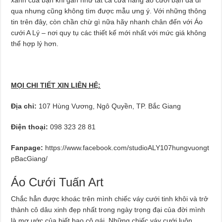
qua nhưng cũng không tìm được mẫu ưng ý. Với những thông
tin trên đây, còn chần chừ gì nữa hãy nhanh chân đến với Áo
cưới A Lý – nơi quy tụ các thiết kế mới nhất với mức giá không
thể hợp lý hơn.
MỌI CHI TIẾT XIN LIÊN HỆ:
Địa chỉ:
107 Hùng Vương, Ngô Quyền, TP. Bắc Giang
Điện thoại:
098 323 28 81
Fanpage:
https://www.facebook.com/studioALY107hungvuongt
pBacGiang/
Áo Cưới Tuấn Art
Chắc hẳn được khoác trên mình chiếc váy cưới tinh khôi và trở
thành cô dâu xinh đẹp nhất trong ngày trọng đại của đời mình
là mơ ước của biết bao cô gái. Những chiếc váy cưới luôn