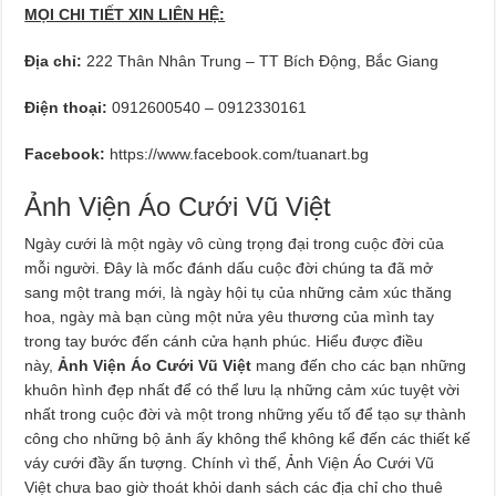
MỌI CHI TIẾT XIN LIÊN HỆ:
Địa chỉ:
222 Thân Nhân Trung – TT Bích Động, Bắc Giang
Điện thoại:
0912600540 – 0912330161
Facebook:
https://www.facebook.com/tuanart.bg
Ảnh Viện Áo Cưới Vũ Việt
Ngày cưới là một ngày vô cùng trọng đại trong cuộc đời của
mỗi người. Đây là mốc đánh dấu cuộc đời chúng ta đã mở
sang một trang mới, là ngày hội tụ của những cảm xúc thăng
hoa, ngày mà bạn cùng một nửa yêu thương của mình tay
trong tay bước đến cánh cửa hạnh phúc. Hiểu được điều
này,
Ảnh Viện Áo Cưới Vũ Việt
mang đến cho các bạn những
khuôn hình đẹp nhất để có thể lưu lạ những cảm xúc tuyệt vời
nhất trong cuộc đời và một trong những yếu tố để tạo sự thành
công cho những bộ ảnh ấy không thể không kể đến các thiết kế
váy cưới đầy ấn tượng. Chính vì thế, Ảnh Viện Áo Cưới Vũ
Việt chưa bao giờ thoát khỏi danh sách các địa chỉ cho thuê