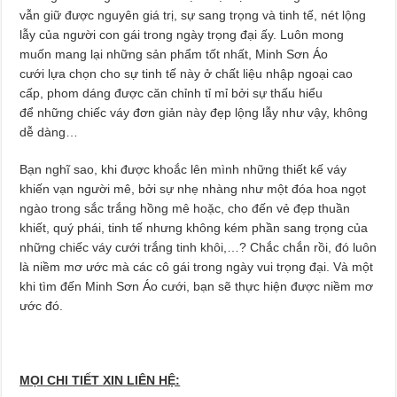
vẫn giữ được nguyên giá trị, sự sang trọng và tinh tế, nét lộng
lẫy của người con gái trong ngày trọng đại ấy. Luôn mong
muốn mang lại những sản phẩm tốt nhất, Minh Sơn Áo
cưới lựa chọn cho sự tinh tế này ở chất liệu nhập ngoại cao
cấp, phom dáng được căn chỉnh tỉ mỉ bởi sự thấu hiểu
để những chiếc váy đơn giản này đẹp lộng lẫy như vậy, không
dễ dàng…
Bạn nghĩ sao, khi được khoắc lên mình những thiết kế váy
khiến vạn người mê, bởi sự nhẹ nhàng như một đóa hoa ngọt
ngào trong sắc trắng hồng mê hoặc, cho đến vẻ đẹp thuần
khiết, quý phái, tinh tế nhưng không kém phần sang trọng của
những chiếc váy cưới trắng tinh khôi,…? Chắc chắn rồi, đó luôn
là niềm mơ ước mà các cô gái trong ngày vui trọng đại. Và một
khi tìm đến Minh Sơn Áo cưới, bạn sẽ thực hiện được niềm mơ
ước đó.
MỌI CHI TIẾT XIN LIÊN HỆ: