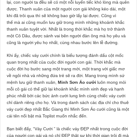
lại, con người ta đều sẽ có một nỗi luyến tiếc khó lòng mà quên
được. Thanh xuân của một người con gái không kéo dài, một
khi đã trôi qua thì sẽ không bao giờ lấy lại được. Cũng vì
thế mà ai cũng muốn lưu giữ trong mình những khoảnh khắc
thanh xuân tuyệt vời. Nhất là trong thời khắc mà họ trở thành
một Cô Dâu, được sánh vai bên người đàn ông mà họ yêu và
cũng là người yêu họ nhất, cùng nhau bước lên lễ đường.
Khi ấy, chiếc váy cưới chính là biểu tượng đánh dấu cột mốc
quan trọng nhất của cuộc đời người con gái. Thời khắc mà
cuộc đời họ bước sang một trang mới, một trang với giấc mơ
về ngôi nhà và những đứa trẻ sẽ ra đời. Mang trong mình sứ
mệnh lưu giữ thanh xuân,
Minh Sơn Áo cưới
luôn mong mỏi
mỗi cô gái có thể giữ lại khoảnh khắc mình xinh đẹp và hạnh
phúc nhất bởi các bức ảnh cưới lung linh cùng chiếc váy cưới
chỉ dành riêng cho họ. Và trong danh sách các địa chỉ cho thuê
váy cưới đẹp nhất Bắc Giang thì Minh Sơn Áo cưới cũng là một
cái tên nổi bật mà Toplist muốn nhắc đến.
Bạn biết đấy, “Váy Cưới ” là chiếc váy ĐẸP nhất trong cuộc đời
của người con gái và nó chỉ ĐẸP thật sự khi thời gian trôi đi mà