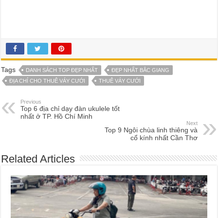
Tags
DANH SÁCH TOP ĐẸP NHẤT
ĐẸP NHẤT BẮC GIANG
ĐỊA CHỈ CHO THUÊ VÁY CƯỚI
THUÊ VÁY CƯỚI
Previous
Top 6 địa chỉ dạy đàn ukulele tốt
nhất ở TP. Hồ Chí Minh
Next
Top 9 Ngôi chùa linh thiêng và
cổ kính nhất Cần Thơ
Related Articles