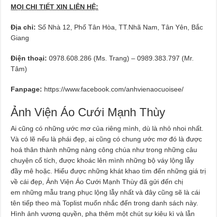
MỌI CHI TIẾT XIN LIÊN HỆ:
Địa chỉ:
Số Nhà 12, Phố Tân Hòa, TT.Nhã Nam, Tân Yên, Bắc
Giang
Điện thoại:
0978.608.286 (Ms. Trang) – 0989.383.797 (Mr.
Tâm)
Fanpage:
https://www.facebook.com/anhvienaocuoisee/
Ảnh Viện Áo Cưới Mạnh Thùy
Ai cũng có những ước mơ của riêng mình, dù là nhỏ nhoi nhất.
Và có lẽ nếu là phái đẹp, ai cũng có chung ước mơ đó là được
hoá thân thành những nàng công chúa như trong những câu
chuyện cổ tích, được khoác lên mình những bộ váy lộng lẫy
đầy mê hoặc. Hiểu được những khát khao tìm đến những giá trị
về cái đẹp, Ảnh Viện Áo Cưới Mạnh Thùy đã gửi đến chị
em những mẫu trang phục lộng lẫy nhất và đây cũng sẽ là cái
tên tiếp theo mà Toplist muốn nhắc đến trong danh sách này.
Hình ảnh vương quyền, pha thêm một chút sự kiêu kì và lẫn