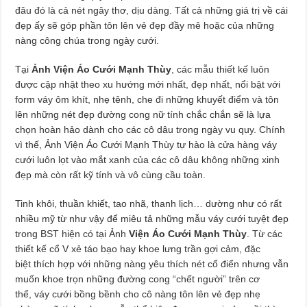
đâu đó là cả nét ngây thơ, dịu dàng. Tất cả những giá trị về cái
đẹp ấy sẽ góp phần tôn lên vẻ đẹp đầy mê hoặc của những
nàng công chúa trong ngày cưới.
Tại
Ảnh Viện Áo Cưới Mạnh Thùy
, các mẫu thiết kế luôn
được cập nhật theo xu hướng mới nhất, đẹp nhất, nổi bật với
form váy ôm khít, nhẹ tênh, che đi những khuyết điểm và tôn
lên những nét đẹp đường cong nữ tính chắc chắn sẽ là lựa
chọn hoàn hảo dành cho các cô dâu trong ngày vu quy. Chính
vì thế, Ảnh Viện Áo Cưới Mạnh Thùy tự hào là cửa hàng váy
cưới luôn lọt vào mắt xanh của các cô dâu không những xinh
đẹp mà còn rất kỹ tính và vô cùng cầu toàn.
Tinh khôi, thuần khiết, tao nhã, thanh lịch… dường như có rất
nhiều mỹ từ như vậy để miêu tả những mẫu váy cưới tuyệt đẹp
trong BST hiện có tại Ảnh
Viện Áo Cưới Mạnh Thùy
. Từ các
thiết kế cổ V xẻ táo bạo hay khoe lưng trần gợi cảm, đặc
biệt thích hợp với những nàng yêu thích nét cổ điển nhưng vẫn
muốn khoe trọn những đường cong “chết người” trên cơ
thể, váy cưới bồng bềnh cho cô nàng tôn lên vẻ đẹp nhẹ