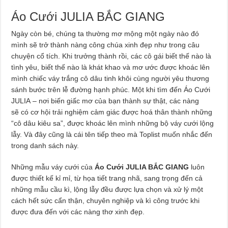
Áo Cưới JULIA BẮC GIANG
Ngày còn bé, chúng ta thường mơ mộng một ngày nào đó
mình sẽ trở thành nàng công chúa xinh đẹp như trong câu
chuyện cổ tích. Khi trưởng thành rồi, các cô gái biết thế nào là
tình yêu, biết thế nào là khát khao và mơ ước được khoác lên
mình chiếc váy trắng cô dâu tinh khôi cùng người yêu thương
sánh bước trên lễ đường hạnh phúc. Một khi tìm đến Áo Cưới
JULIA – nơi biến giấc mơ của bạn thành sự thật, các nàng
sẽ có cơ hội trải nghiệm cảm giác được hoá thân thành những
“cô dâu kiêu sa”, được khoác lên mình những bộ váy cưới lộng
lẫy. Và đây cũng là cái tên tiếp theo mà Toplist muốn nhắc đến
trong danh sách này.
Những mẫu váy cưới của
Áo Cưới JULIA BẮC GIANG
luôn
được thiết kế kỉ mỉ, từ họa tiết trang nhã, sang trọng đến cả
những mẫu cầu kì, lộng lẫy đều được lựa chọn và xử lý một
cách hết sức cẩn thận, chuyên nghiệp và kì công trước khi
được đưa đến với các nàng thơ xinh đẹp.