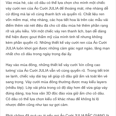
Vào mùa hè, các cô dâu có thể lựa chọn cho mình một chiếc
váy cưới ren của Áo Cưới JULIA để thoáng mát, nhẹ nhàng dễ
cử động mà lại vô cùng thanh lịch và quyến rũ. Chất liệu ren
vốn mềm mại, nhẹ nhàng, các họa tiết hoa lá trên các mẫu vải
điểm thêm vài nét điệu đà cho cô dâu mùa hè thêm phần rạng
rỡ và yêu kiều. Với một chiếc váy ren thanh lịch, bạn dễ dàng
thể hiện được gout thẩm mỹ của mình tinh tế nhưng không
kém phần quyến rũ. Những thiết kế váy cưới ren của Áo Cưới
JULIA luôn khơi gợi được những cảm giác ngọt ngào, lãng mạn
nhất cho cô dâu trong ngày trọng đại ấy.
Hay vào mùa đông, những thiết kế váy cưới ‘kín cổng cao
tường’ của Áo Cưới JULIA vẫn vô cùng quyến rũ. Trong tiết trời
se lạnh, chiếc váy dài tay sẽ giúp cô dâu giữ ấm và toát lên vẻ
sang trọng. Váy cưới mùa đông thường được may kiểu layers
(nhiều lớp). Lớp vải phía trong có độ dày hơn để vừa giúp váy
đứng dáng, toạ hoa văn 3D độc đáo vừa giữ ấm cho cô dâu.
Cô dâu có thể lựa chọn kiểu cổ khác nhau để không bị lộ
nhược điểm cũng như tạo sự gợi cảm.
Phải chăng đã quá ưu ái nếu gọi Áo Cưới JULIA BẮC GIANG là