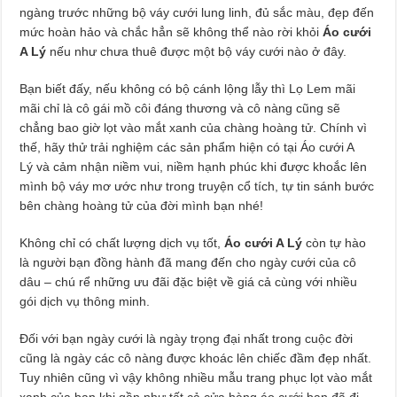
ngàng trước những bộ váy cưới lung linh, đủ sắc màu, đẹp đến
mức hoàn hảo và chắc hẳn sẽ không thể nào rời khỏi
Áo cưới
A Lý
nếu như chưa thuê được một bộ váy cưới nào ở đây.
Bạn biết đấy, nếu không có bộ cánh lộng lẫy thì Lọ Lem mãi
mãi chỉ là cô gái mồ côi đáng thương và cô nàng cũng sẽ
chẳng bao giờ lọt vào mắt xanh của chàng hoàng tử. Chính vì
thế, hãy thử trải nghiệm các sản phẩm hiện có tại Áo cưới A
Lý và cảm nhận niềm vui, niềm hạnh phúc khi được khoắc lên
mình bộ váy mơ ước như trong truyện cổ tích, tự tin sánh bước
bên chàng hoàng tử của đời mình bạn nhé!
Không chỉ có chất lượng dịch vụ tốt,
Áo cưới A Lý
còn tự hào
là người bạn đồng hành đã mang đến cho ngày cưới của cô
dâu – chú rể những ưu đãi đặc biệt về giá cả cùng với nhiều
gói dịch vụ thông minh.
Đối với bạn ngày cưới là ngày trọng đại nhất trong cuộc đời
cũng là ngày các cô nàng được khoác lên chiếc đầm đẹp nhất.
Tuy nhiên cũng vì vậy không nhiều mẫu trang phục lọt vào mắt
xanh của bạn khi gần như tất cả cửa hàng áo cưới bạn đã đi