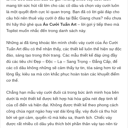
mang tới sức hút rất lớn cho các cô dâu và chọn váy cưới luôn
là một quyết định cực kì quan trọng. Bạn đã có lời giải đáp cho
câu hỏi nên thuê váy cưới ở đâu tại Bắc Giang chưa? nếu chưa
thì hãy thử ghé qua
Áo Cưới Tuấn Art
– lời gợi ý tiếp theo mà
Toplist muốn nhắc đến trong danh sách này.
Những ai đã từng khoác lên mình chiếc váy cưới của Áo Cưới
Tuấn Art đều có thể nhận thấy, các thiết kế luôn thể hiện sự độc
đáo, sáng tạo trong thời trang. Các mẫu thiết kế đáp ứng đầy
đủ các tiêu chí Đẹp – Độc – Lạ – Sang Trọng – Đẳng Cấp, để
các cô dâu không những sẽ cảm thấy tự tin, tỏa sáng hơn từ vẻ
lộng lẫy, kiêu sa mà còn khắc phục hoàn toàn các khuyết điểm
cơ thể.
Chẳng hạn mẫu váy cưới đuôi cá trong bức ảnh minh họa bên
dưới là một thiết kế được kết hợp hài hòa giữa nét đẹp tinh tế
của cổ điển và hiện đại. Không được thiết kế theo phong cách
công chúa ngọt ngào hay vạt dài lộng lẫy, váy đuôi cá thu hút
bởi vẻ gợi cảm, quyến rũ mà kiêu sa, thanh lịch. Chiếc váy
được rất nhiều cô dâu yêu thích bởi phần thân váy tạo nên từ