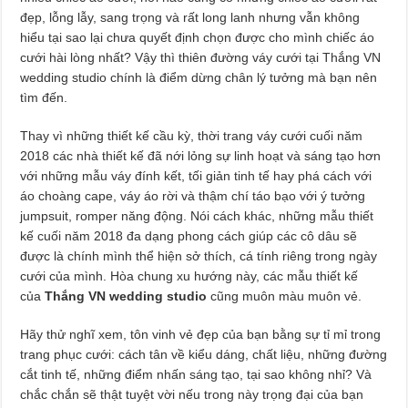
đẹp, lỗng lẫy, sang trọng và rất long lanh nhưng vẫn không
hiểu tại sao lại chưa quyết định chọn được cho mình chiếc áo
cưới hài lòng nhất? Vậy thì thiên đường váy cưới tại Thắng VN
wedding studio chính là điểm dừng chân lý tưởng mà bạn nên
tìm đến.
Thay vì những thiết kế cầu kỳ, thời trang váy cưới cuối năm
2018 các nhà thiết kế đã nới lỏng sự linh hoạt và sáng tạo hơn
với những mẫu váy đính kết, tối giản tinh tế hay phá cách với
áo choàng cape, váy áo rời và thậm chí táo bạo với ý tưởng
jumpsuit, romper năng động. Nói cách khác, những mẫu thiết
kế cuối năm 2018 đa dạng phong cách giúp các cô dâu sẽ
được là chính mình thể hiện sở thích, cá tính riêng trong ngày
cưới của mình. Hòa chung xu hướng này, các mẫu thiết kế
của
Thắng VN wedding studio
cũng muôn màu muôn vẻ.
Hãy thử nghĩ xem, tôn vinh vẻ đẹp của bạn bằng sự tỉ mỉ trong
trang phục cưới: cách tân về kiểu dáng, chất liệu, những đường
cắt tinh tế, những điểm nhấn sáng tạo, tại sao không nhỉ? Và
chắc chắn sẽ thật tuyệt vời nếu trong này trọng đại của bạn