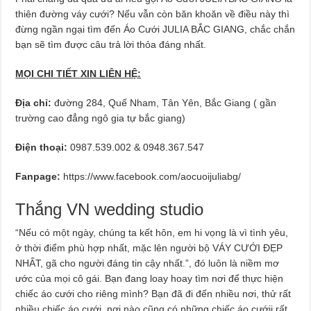
thiên đường váy cưới? Nếu vẫn còn băn khoăn về điều này thì
đừng ngần ngại tìm đến Áo Cưới JULIA BẮC GIANG, chắc chắn
bạn sẽ tìm được câu trả lời thỏa đáng nhất.
MỌI CHI TIẾT XIN LIÊN HỆ:
Địa chỉ:
đường 284, Quế Nham, Tân Yên, Bắc Giang ( gần
trường cao đẳng ngô gia tự bắc giang)
Điện thoại:
0987.539.002 & 0948.367.547
Fanpage:
https://www.facebook.com/aocuoijuliabg/
Thắng VN wedding studio
“Nếu có một ngày, chúng ta kết hôn, em hi vọng là vì tình yêu,
ở thời điểm phù hợp nhất, mặc lên người bộ VÁY CƯỚI ĐẸP
NHẤT, gã cho người đáng tin cậy nhất.”, đó luôn là niềm mơ
ước của mọi cô gái. Bạn đang loay hoay tìm nơi để thực hiện
chiếc áo cưới cho riêng mình? Bạn đã đi đến nhiều nơi, thử rất
nhiều chiếc áo cưới, nơi nào cũng có những chiếc áo cướii rất