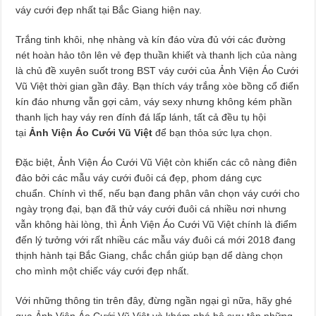
váy cưới đẹp nhất tại Bắc Giang hiện nay.
Trắng tinh khôi, nhẹ nhàng và kín đáo vừa đủ với các đường
nét hoàn hảo tôn lên vẻ đẹp thuần khiết và thanh lịch của nàng
là chủ đề xuyên suốt trong BST váy cưới của Ảnh Viện Áo Cưới
Vũ Việt thời gian gần đây. Bạn thích váy trắng xòe bồng cổ điển
kín đáo nhưng vẫn gợi cảm, váy sexy nhưng không kém phần
thanh lịch hay váy ren đính đá lấp lánh, tất cả đều tụ hội
tại
Ảnh Viện Áo Cưới Vũ Việt
để bạn thỏa sức lựa chọn.
Đặc biệt, Ảnh Viện Áo Cưới Vũ Việt còn khiến các cô nàng điên
đảo bởi các mẫu váy cưới đuôi cá đẹp, phom dáng cực
chuẩn. Chính vì thế, nếu bạn đang phân vân chọn váy cưới cho
ngày trọng đại, bạn đã thử váy cưới đuôi cá nhiều nơi nhưng
vẫn không hài lòng, thì Ảnh Viện Áo Cưới Vũ Việt chính là điểm
đến lý tưởng với rất nhiều các mẫu váy đuôi cá mới 2018 đang
thịnh hành tại Bắc Giang, chắc chắn giúp bạn dể dàng chọn
cho mình một chiếc váy cưới đẹp nhất.
Với những thông tin trên đây, đừng ngần ngại gì nữa, hãy ghé
qua Ảnh Viện Áo Cưới Vũ Việt và khám phá bộ sưu tập những