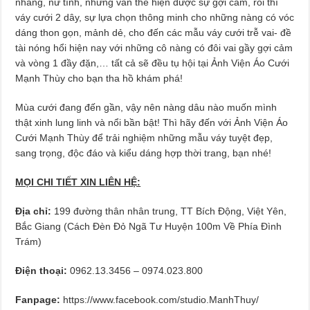
nhàng, nữ tính, nhưng vẫn thể hiện được sự gợi cảm, rồi thì
váy cưới 2 dây, sự lựa chọn thông minh cho những nàng có vóc
dáng thon gọn, mảnh dẻ, cho đến các mẫu váy cưới trễ vai- đề
tài nóng hổi hiện nay với những cô nàng có đôi vai gầy gợi cảm
và vòng 1 đầy đặn,… tất cả sẽ đều tụ hội tại Ảnh Viện Áo Cưới
Mạnh Thùy cho bạn tha hồ khám phá!
Mùa cưới đang đến gần, vậy nên nàng dâu nào muốn mình
thật xinh lung linh và nổi bần bật! Thì hãy đến với Ảnh Viện Áo
Cưới Mạnh Thùy để trải nghiệm những mẫu váy tuyệt đẹp,
sang trọng, độc đáo và kiểu dáng hợp thời trang, bạn nhé!
MỌI CHI TIẾT XIN LIÊN HỆ:
Địa chỉ:
199 đường thân nhân trung, TT Bích Động, Việt Yên,
Bắc Giang (Cách Đèn Đỏ Ngã Tư Huyện 100m Về Phía Đình
Trám)
Điện thoại:
0962.13.3456 – 0974.023.800
Fanpage:
https://www.facebook.com/studio.ManhThuy/