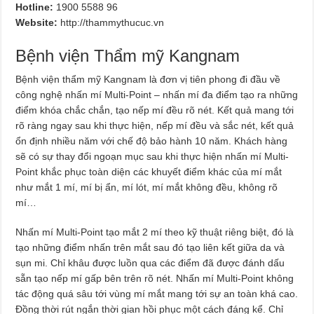
Hotline:
1900 5588 96
Website:
http://thammythucuc.vn
Bệnh viện Thẩm mỹ Kangnam
Bệnh viện thẩm mỹ Kangnam là đơn vị tiên phong đi đầu về
công nghệ nhấn mí Multi-Point – nhấn mí đa điểm tạo ra những
điểm khóa chắc chắn, tạo nếp mí đều rõ nét. Kết quả mang tới
rõ ràng ngay sau khi thực hiện, nếp mí đều và sắc nét, kết quả
ổn định nhiều năm với chế độ bảo hành 10 năm. Khách hàng
sẽ có sự thay đổi ngoạn mục sau khi thực hiện nhấn mí Multi-
Point khắc phục toàn diện các khuyết điểm khác của mí mắt
như mắt 1 mí, mí bị ẩn, mí lót, mí mắt không đều, không rõ
mí…
Nhấn mí Multi-Point tạo mắt 2 mí theo kỹ thuật riêng biệt, đó là
tạo những điểm nhấn trên mắt sau đó tạo liên kết giữa da và
sụn mi. Chỉ khâu được luồn qua các điểm đã được đánh dấu
sẵn tạo nếp mí gấp bên trên rõ nét. Nhấn mí Multi-Point không
tác động quá sâu tới vùng mí mắt mang tới sự an toàn khá cao.
Đồng thời rút ngắn thời gian hồi phục một cách đáng kể. Chỉ