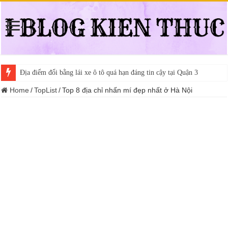
Địa điểm đổi bằng lái xe ô tô quá hạn đáng tin cậy tại Quận 3
Trung tâm nào học thi giấy phép lái xe hạng A (A2 cũ), A1 uy tín tại 
Home
/
TopList
/
Top 8 địa chỉ nhấn mí đẹp nhất ở Hà Nội