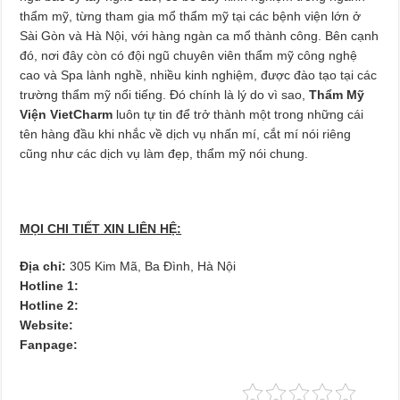
thẩm mỹ, từng tham gia mổ thẩm mỹ tại các bệnh viện lớn ở
Sài Gòn và Hà Nội, với hàng ngàn ca mổ thành công. Bên cạnh
đó, nơi đây còn có đội ngũ chuyên viên thẩm mỹ công nghệ
cao và Spa lành nghề, nhiều kinh nghiệm, được đào tạo tại các
trường thẩm mỹ nổi tiếng. Đó chính là lý do vì sao,
Thẩm Mỹ
Viện VietCharm
luôn tự tin để trở thành một trong những cái
tên hàng đầu khi nhắc về dịch vụ nhấn mí, cắt mí nói riêng
cũng như các dịch vụ làm đẹp, thẩm mỹ nói chung.
MỌI CHI TIẾT XIN LIÊN HỆ:
Địa chỉ:
305 Kim Mã, Ba Đình, Hà Nội
Hotline 1:
Hotline 2:
Website:
Fanpage: