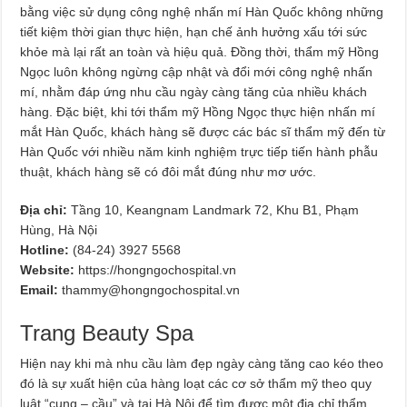
bằng việc sử dụng công nghệ nhấn mí Hàn Quốc không những
tiết kiệm thời gian thực hiện, hạn chế ảnh hưởng xấu tới sức
khỏe mà lại rất an toàn và hiệu quả. Đồng thời, thẩm mỹ Hồng
Ngọc luôn không ngừng cập nhật và đổi mới công nghệ nhấn
mí, nhằm đáp ứng nhu cầu ngày càng tăng của nhiều khách
hàng. Đặc biệt, khi tới thẩm mỹ Hồng Ngọc thực hiện nhấn mí
mắt Hàn Quốc, khách hàng sẽ được các bác sĩ thẩm mỹ đến từ
Hàn Quốc với nhiều năm kinh nghiệm trực tiếp tiến hành phẫu
thuật, khách hàng sẽ có đôi mắt đúng như mơ ước.
Địa chỉ:
Tầng 10, Keangnam Landmark 72, Khu B1, Phạm
Hùng, Hà Nội
Hotline:
(84-24) 3927 5568
Website:
https://hongngochospital.vn
Email:
thammy@hongngochospital.vn
Trang Beauty Spa
Hiện nay khi mà nhu cầu làm đẹp ngày càng tăng cao kéo theo
đó là sự xuất hiện của hàng loạt các cơ sở thẩm mỹ theo quy
luật “cung – cầu” và tại Hà Nội để tìm được một địa chỉ thẩm