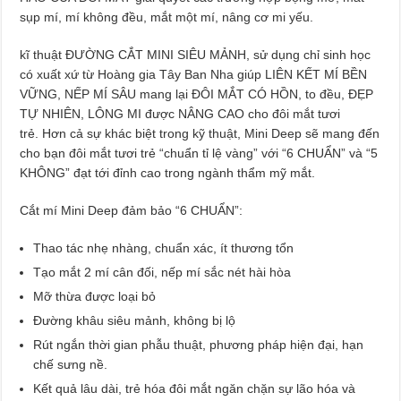
sụp mí, mí không đều, mắt một mí, nâng cơ mi yếu.
kĩ thuật ĐƯỜNG CẮT MINI SIÊU MẢNH, sử dụng chỉ sinh học
có xuất xứ từ Hoàng gia Tây Ban Nha giúp LIÊN KẾT MÍ BỀN
VỮNG, NẾP MÍ SÂU mang lại ĐÔI MẮT CÓ HỒN, to đều, ĐẸP
TỰ NHIÊN, LÔNG MI được NÂNG CAO cho đôi mắt tươi
trẻ. Hơn cả sự khác biệt trong kỹ thuật, Mini Deep sẽ mang đến
cho bạn đôi mắt tươi trẻ “chuẩn tỉ lệ vàng” với “6 CHUẨN” và “5
KHÔNG” đạt tới đỉnh cao trong ngành thẩm mỹ mắt.
Cắt mí Mini Deep đảm bảo “6 CHUẨN”:
Thao tác nhẹ nhàng, chuẩn xác, ít thương tổn
Tạo mắt 2 mí cân đối, nếp mí sắc nét hài hòa
Mỡ thừa được loại bỏ
Đường khâu siêu mảnh, không bị lộ
Rút ngắn thời gian phẫu thuật, phương pháp hiện đại, hạn
chế sưng nề.
Kết quả lâu dài, trẻ hóa đôi mắt ngăn chặn sự lão hóa và