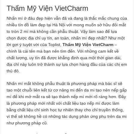
Thẩm Mỹ Viện VietCharm
Nhấn mí ở đâu đẹp hiện vẫn đã và đang là thắc mắc chung của
nhiều tín đồ làm đẹp tại Hà Nội với mong muốn sở hữu đôi mắt
to tròn 2 mí mà không cần phẫu thuật. Vậy làm sao để lựa
chọn được địa chỉ uy tín, an toàn, nhấn mí đẹp nhất? Như một
lời gợi ý tuyệt vời của Toplist,
Thẩm Mỹ Viện VietCharm
–
chính là cái tên mà bạn nên tìm đến. Với những cam kết về
chất lượng, uy tín đã được khẳng định qua một thời gian dài,
địa chỉ này luôn trở thành sự lựa chọn hàng đầu của các chị em
thủ đô.
Nhấn mí mắt không phẫu thuật là phương pháp mà bác sĩ sẽ
tạo một chuỗi liên kết từ cơ nâng mi đến da mi tạo nên nếp gấp
mí để khi mở mắt ra sẽ tạo thành nếp mí mới rõ ràng hơn. Đây
là phương pháp mới nhất với chất liệu tạo nếp mí được làm
bằng chất liệu chỉ sinh học tự nhiên thay cho chỉ truyền thống,
vì thế sẽ không hề có những tác dụng phản ứng phụ trên da mi
như phương pháp cũ.