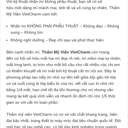
Với kỹ thuật nhấn mí không phẫu thuật, bạn sẽ có sở
hữu một dáng mí mảnh mai, tinh tế và vô cùng tự nhiên, Thẩm
Mỹ Viện VietCharm cam kết:
Nhấn mí KHÔNG PHẢI PHẪU THUẬT – Không đau – Không
sưng – Không tím
Không nghỉ dưỡng – Đẹp chỉ sau vài phút thực hiện
Bên cạnh nhấn mí,
Thẩm Mỹ Viện VietCharm
còn mang
đến cơ hội sở hữu mắt hai mí đẹp rõ nét, mí mềm mại tự nhiên,
mắt long lanh, to tròn như mắt bồ câu cho rất nhiều các chị em
có khiếm khuyết về mí mắt bởi kỹ thuật cắt mí nội soi. Đây là
phương pháp tạo nếp mí nhờ sự liên kết giữa lớp gân tới lớp
cơ và cuối cùng là lớp biểu bì của mí, vết cắt cực kì nhỏ chỉ
bằng 1/4 mắt, hạn chế tối đa tổn thương cho mí nhưng vẫn
mang lại kết quả vĩnh viễn và nhanh ổn định chỉ còn 1/5 thời
gian so với cắt mí toàn phần.
Thẩm mỹ viện VietCharm có cơ sở vật chất khang trang, hiện
đại bậc nhất, trang thiết bị máy móc đạt tiêu chuẩn quốc tế. Đội
ngũ bác sỹ tay nghề cao, có bề dày kinh nghiệm trong ngành