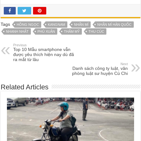
Tags
HỒNG NGỌC
KANGNAM
NHẤN MÍ
NHẤN MÍ HÀN QUỐC
NHANH NHẤT
PHÚ XUÂN
THẨM MỸ
THU CÚC
Previous
Top 10 Mẫu smartphone vẫn
được yêu thích hiện nay dù đã
ra mắt từ lâu
Next
Danh sách công ty luật, văn
phòng luật sư huyện Củ Chi
Related Articles