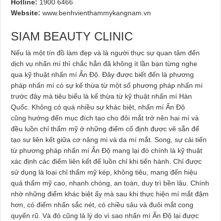
Hotline:
1900 6466
Website:
www.benhvienthammykangnam.vn
SIAM BEAUTY CLINIC
Nếu là một tín đồ làm đẹp và là người thực sự quan tâm đến
dịch vụ nhấn mí thì chắc hẳn đã không ít lần bạn từng nghe
qua kỹ thuật nhấn mí Ấn Độ. Đây được biết đến là phương
pháp nhấn mí có sự kế thừa từ một số phương pháp nhấn mí
trước đây mà tiêu biểu là kế thừa từ kỹ thuật nhấn mí Hàn
Quốc. Không có quá nhiều sự khác biệt, nhấn mí Ấn Độ
cũng hướng đến mục đích tạo cho đôi mắt trở nên hai mí và
đều luồn chỉ thẩm mỹ ở những điểm cố định được vẽ sẵn để
tạo sự liên kết giữa cơ nâng mi và da mí mắt. Song, sự cải tiến
từ phương pháp nhấn mí Ấn Độ mang lại đó chính là kỹ thuật
xác định các điểm liên kết để luồn chỉ khi tiến hành. Chỉ được
sử dụng là loại chỉ thẩm mỹ kép, không tiêu, mang đến hiệu
quả thẩm mỹ cao, nhanh chóng, an toàn, duy trì bền lâu. Chính
nhờ những điểm khác biệt ấy mà sau khi thực hiện mí mắt đậm
hơn, có điểm nhấn sắc nét, có chiều sâu và đuôi mắt cong
quyến rũ. Và đó cũng là lý do vì sao nhấn mí Ấn Độ lại được