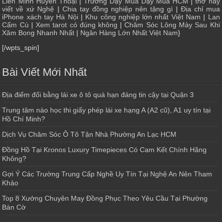
Liên Minh Huyền Thoại
|
Trường Dạy Múa Dạy Múa HCM
|
thơ hay
viết về xứ Nghệ
|
Chia tay đồng nghiệp nên tặng gì
|
Địa chỉ mua
iPhone xách tay Hà Nội
|
Khu công nghiệp lớn nhất Việt Nam
|
Lan
Cẩm Cù
|
Xem tarot có đúng không
|
Chăm Sóc Lông Mày Sau Khi
Xăm Bong Nhanh Nhất
|
Ngân Hàng Lớn Nhất Việt Nam
}
[/wpts_spin]
Bài Viết Mới Nhất
Địa điểm đổi bằng lái xe ô tô quá hạn đáng tin cậy tại Quận 3
Trung tâm nào học thi giấy phép lái xe hạng A (A2 cũ), A1 uy tín tại
Hồ Chí Minh?
Dịch Vụ Chăm Sóc Ô Tô Tận Nhà Phường An Lạc HCM
Đồng Hồ Tại Kronos Luxury Timepieces Có Cam Kết Chính Hãng
Không?
Gợi Ý Các Trường Trung Cấp Nghề Uy Tín Tại Nghệ An Nên Tham
Khảo
Top 8 Xưởng Chuyên May Đồng Phục Theo Yêu Cầu Tại Phường
Bàn Cờ