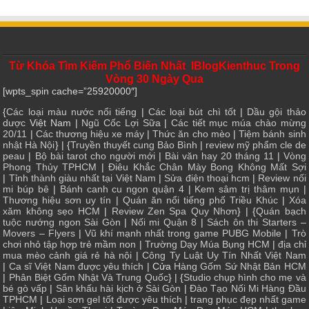
Từ Khóa Tìm Kiếm Phổ Biến Nhất IBlogKienthuc Trong
Vòng 30 Ngày Qua
[wpts_spin cache=”25920000″]
{
Các loại màu nước nổi tiếng
|
Các loại bút chì tốt
|
Dầu gội thảo
dược
Việt Nam |
Ngũ Cốc Lợi Sữa
|
Các tiết mục múa chào mừng
20/11
|
Các thương hiệu xe máy
|
Thức ăn cho mèo
|
Tiệm bánh sinh
nhật Hà Nội
} | {
Truyền thuyết cung Bảo Bình
|
review mỹ phẩm cle de
peau
|
Bộ bài tarot cho người mới
|
Bài văn hay 20 tháng 11
|
Vòng
Phong Thủy TPHCM
|
Điêu Khắc Chân Mày Bong Không Mất Sợi
|
Tỉnh thành giàu nhất tại Việt Nam
|
Sửa điện thoại hcm
|
Review nối
mi búp bê
|
Bánh canh cu ngon quận 4
|
Kem sâm trị thâm mụn
|
Thương hiệu sơn uy tín
|
Quán ăn nổi tiếng phố Triều Khúc
|
Xóa
xăm không sẹo HCM
|
Review Zen Spa Quy Nhơn
} | {
Quán bạch
tuộc nướng ngon Sài Gòn
|
Nối mi Quận 8
|
Sách ôn thi Starters –
Movers – Flyers
|
Vũ khí mạnh nhất trong game PUBG Mobile
|
Trò
chơi nhỏ tập hợp trẻ mầm non
|
Trường Dạy Múa Bụng HCM
|
địa chỉ
mua mèo cảnh giá rẻ hà nội
|
Công Ty Luật Uy Tín Nhất Việt Nam
|
Ca sĩ Việt Nam được yêu thích
| Cửa
Hàng Gốm Sứ Nhật Bản HCM
|
Phân Biệt Gốm Nhật Và Trung Quốc
} | {
Studio chụp hình cho mẹ và
bé gò vấp
|
Sân khấu hài kịch ở Sài Gòn
|
Đào Tạo Nối Mi Hàng Đầu
TPHCM
|
Loại sơn gel tốt được yêu thích
|
trang phục đẹp nhất game