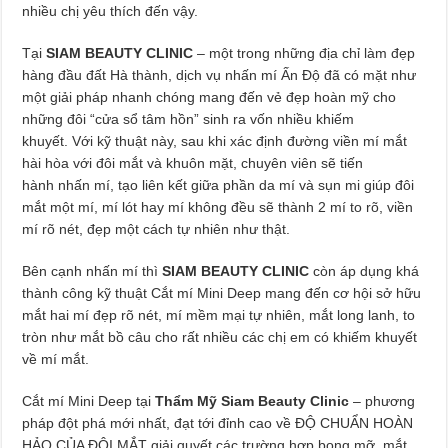
nhiều chị yêu thích đến vậy.
Tại
SIAM BEAUTY CLINIC
– một trong những địa chỉ làm đẹp
hàng đầu đất Hà thành, dịch vụ nhấn mí Ấn Độ đã có mặt như
một giải pháp nhanh chóng mang đến vẻ đẹp hoàn mỹ cho
những đôi “cửa sổ tâm hồn” sinh ra vốn nhiều khiếm
khuyết. Với kỹ thuật này, sau khi xác định đường viền mí mắt
hài hòa với đôi mắt và khuôn mặt, chuyên viên sẽ tiến
hành nhấn mí, tạo liên kết giữa phần da mí và sụn mi giúp đôi
mắt một mí, mí lót hay mí không đều sẽ thành 2 mí to rõ, viền
mí rõ nét, đẹp một cách tự nhiên như thật.
Bên cạnh nhấn mí thì
SIAM BEAUTY CLINIC
còn áp dụng khá
thành công kỹ thuật Cắt mí Mini Deep mang đến cơ hội sở hữu
mắt hai mí đẹp rõ nét, mí mềm mại tự nhiên, mắt long lanh, to
tròn như mắt bồ câu cho rất nhiều các chị em có khiếm khuyết
về mí mắt.
Cắt mí Mini Deep tại
Thẩm Mỹ Siam Beauty Clinic
– phương
pháp đột phá mới nhất, đạt tới đỉnh cao về ĐỘ CHUẨN HOÀN
HẢO CỦA ĐÔI MẮT giải quyết các trường hợp bọng mỡ, mắt