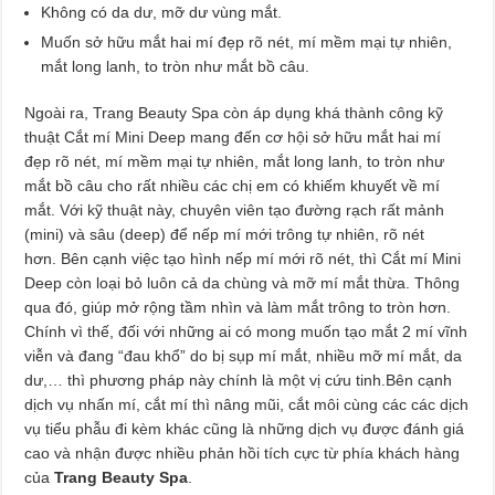
Không có da dư, mỡ dư vùng mắt.
Muốn sở hữu mắt hai mí đẹp rõ nét, mí mềm mại tự nhiên,
mắt long lanh, to tròn như mắt bồ câu.
Ngoài ra, Trang Beauty Spa còn áp dụng khá thành công kỹ
thuật Cắt mí Mini Deep mang đến cơ hội sở hữu mắt hai mí
đẹp rõ nét, mí mềm mại tự nhiên, mắt long lanh, to tròn như
mắt bồ câu cho rất nhiều các chị em có khiếm khuyết về mí
mắt. Với kỹ thuật này, chuyên viên tạo đường rạch rất mảnh
(mini) và sâu (deep) để nếp mí mới trông tự nhiên, rõ nét
hơn. Bên cạnh việc tạo hình nếp mí mới rõ nét, thì Cắt mí Mini
Deep còn loại bỏ luôn cả da chùng và mỡ mí mắt thừa. Thông
qua đó, giúp mở rộng tầm nhìn và làm mắt trông to tròn hơn.
Chính vì thế, đối với những ai có mong muốn tạo mắt 2 mí vĩnh
viễn và đang “đau khổ” do bị sụp mí mắt, nhiều mỡ mí mắt, da
dư,… thì phương pháp này chính là một vị cứu tinh.Bên cạnh
dịch vụ nhấn mí, cắt mí thì nâng mũi, cắt môi cùng các các dịch
vụ tiểu phẫu đi kèm khác cũng là những dịch vụ được đánh giá
cao và nhận được nhiều phản hồi tích cực từ phía khách hàng
của
Trang Beauty Spa
.