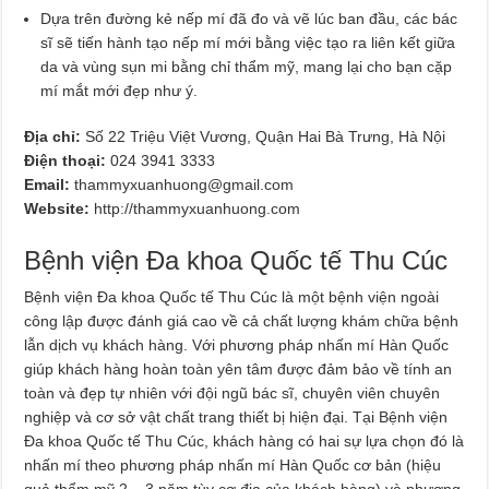
Dựa trên đường kẻ nếp mí đã đo và vẽ lúc ban đầu, các bác
sĩ sẽ tiến hành tạo nếp mí mới bằng việc tạo ra liên kết giữa
da và vùng sụn mi bằng chỉ thẩm mỹ, mang lại cho bạn cặp
mí mắt mới đẹp như ý.
Địa chỉ:
Số 22 Triệu Việt Vương, Quận Hai Bà Trưng, Hà Nội
Điện thoại:
024 3941 3333
Email:
thammyxuanhuong@gmail.com
Website:
http://thammyxuanhuong.com
Bệnh viện Đa khoa Quốc tế Thu Cúc
Bệnh viện Đa khoa Quốc tế Thu Cúc là một bệnh viện ngoài
công lập được đánh giá cao về cả chất lượng khám chữa bệnh
lẫn dịch vụ khách hàng. Với phương pháp nhấn mí Hàn Quốc
giúp khách hàng hoàn toàn yên tâm được đảm bảo về tính an
toàn và đẹp tự nhiên với đội ngũ bác sĩ, chuyên viên chuyên
nghiệp và cơ sở vật chất trang thiết bị hiện đại. Tại Bệnh viện
Đa khoa Quốc tế Thu Cúc, khách hàng có hai sự lựa chọn đó là
nhấn mí theo phương pháp nhấn mí Hàn Quốc cơ bản (hiệu
quả thẩm mỹ 2 – 3 năm tùy cơ địa của khách hàng) và phương