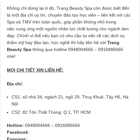
Không chỉ dừng lại ở đó, Trang Beauty Spa còn được biết đến
là một địa chỉ uy tín, chuyên đào tạo học viên – liên kết với các
Spa và TMV trên toàn quốc, góp phần không nhỏ trong
việc cung ứng một nguồn nhân lực chất lượng cho ngành làm
đẹp. Chính vì thế nếu bạn có nhu cầu tư vấn về các dịch vụ
thẩm mỹ hay đào tạo, học nghề thì hãy liên hệ với
Trang
Beauty Spa
thông qua hotline 0948004666 – 0916886666
nhé!
MỌI CHI TIẾT XIN LIÊN HỆ:
Địa chỉ:
CS1: số nhà 34, ngách 21, ngõ 29, Thuỵ Khuê, Tây Hồ, Hà
Nội
CS2: 82 Tôn Thất Thùng, Q.1, TP. HCM
Hotline:
0948004666 – 0916886666
Facebook
:
Fanpage: