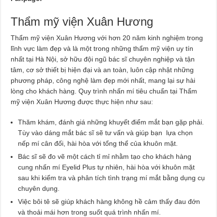
Thẩm mỹ viện Xuân Hương
Thẩm mỹ viện Xuân Hương với hơn 20 năm kinh nghiệm trong
lĩnh vực làm đẹp và là một trong những thẩm mỹ viện uy tín
nhất tại Hà Nội, sở hữu đội ngũ bác sĩ chuyên nghiệp và tận
tâm, cơ sở thiết bị hiện đại và an toàn, luôn cập nhật những
phương pháp, công nghệ làm đẹp mới nhất, mang lại sự hài
lòng cho khách hàng. Quy trình nhấn mí tiêu chuẩn tại Thẩm
mỹ viện Xuân Hương được thực hiện như sau:
Thăm khám, đánh giá những khuyết điểm mắt bạn gặp phải.
Tùy vào dáng mắt bác sĩ sẽ tư vấn và giúp bạn lựa chọn
nếp mí cân đối, hài hòa với tổng thể của khuôn mặt.
Bác sĩ sẽ đo vẽ một cách tỉ mỉ nhằm tạo cho khách hàng
cung nhấn mí Eyelid Plus tự nhiên, hài hòa với khuôn mặt
sau khi kiểm tra và phân tích tình trạng mí mắt bằng dụng cụ
chuyên dụng.
Việc bôi tê sẽ giúp khách hàng không hề cảm thấy đau đớn
và thoải mái hơn trong suốt quá trình nhấn mí.