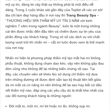
mỹ uy tín, đáng tin cậy thật sự không phải là một điều dễ
dàng. Trong 1 cuộc khảo sát gần đây của Toplist về các cơ sở/
địa chỉ làm đẹp hàng đầu ở nơi này thì
Trang Beauty Spa
–
“THƯƠNG HIỆU SPA THẨM MỸ UY TÍN 3 NĂM với kinh
nghiệm 7 năm trong ngành Beauty”, luôn là một trong những
cái tên được nhắc đến đầu tiên và chiếm được sự tin yêu của
phần đông các khách hàng. Trong vô số các dịch vụ với chất
lượng vượt trội thì nhấn mí – cắt mí luôn được xem là thế mạnh
của nơi này.
Nhấn mí hiện là phương pháp thẩm mỹ tạo mắt hai mí không
phẫu thuật, không đụng chạm dao kéo, vậy nên không gây đau
đớn cũng như không để lại những biến chứng về sau. Tại
đây, các chuyên viên sẽ khéo léo sử dụng chỉ thẩm mỹ dựa
trên những đường vẽ được định sẵn tạo kỹ thuật liên kết giữa
da mi mắt và cơ nâng mi nên không để lại sẹo hay bất cứ dấu
vết thẩm mỹ nào, đáp ứng các yêu cầu dù là khắt khe nhất của
các đối tượng khách hàng là những người:
Đôi mắt to, một mí, mí lót hoặc mí ẩn, không sụp mi.