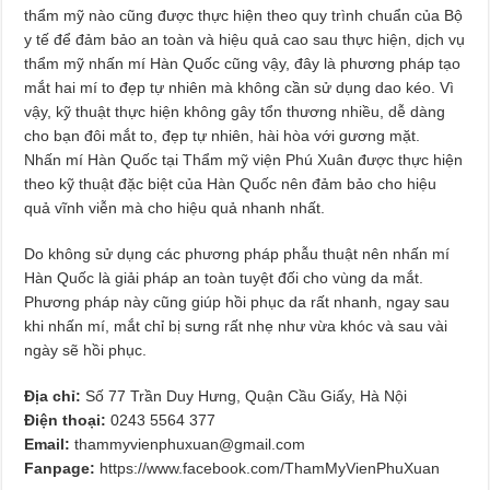
thẩm mỹ nào cũng được thực hiện theo quy trình chuẩn của Bộ
y tế để đảm bảo an toàn và hiệu quả cao sau thực hiện, dịch vụ
thẩm mỹ nhấn mí Hàn Quốc cũng vậy, đây là phương pháp tạo
mắt hai mí to đẹp tự nhiên mà không cần sử dụng dao kéo. Vì
vậy, kỹ thuật thực hiện không gây tổn thương nhiều, dễ dàng
cho bạn đôi mắt to, đẹp tự nhiên, hài hòa với gương mặt.
Nhấn mí Hàn Quốc tại Thẩm mỹ viện Phú Xuân được thực hiện
theo kỹ thuật đặc biệt của Hàn Quốc nên đảm bảo cho hiệu
quả vĩnh viễn mà cho hiệu quả nhanh nhất.
Do không sử dụng các phương pháp phẫu thuật nên nhấn mí
Hàn Quốc là giải pháp an toàn tuyệt đối cho vùng da mắt.
Phương pháp này cũng giúp hồi phục da rất nhanh, ngay sau
khi nhấn mí, mắt chỉ bị sưng rất nhẹ như vừa khóc và sau vài
ngày sẽ hồi phục.
Địa chỉ:
Số 77 Trần Duy Hưng, Quận Cầu Giấy, Hà Nội
Điện thoại:
0243 5564 377
Email:
thammyvienphuxuan@gmail.com
Fanpage:
https://www.facebook.com/ThamMyVienPhuXuan