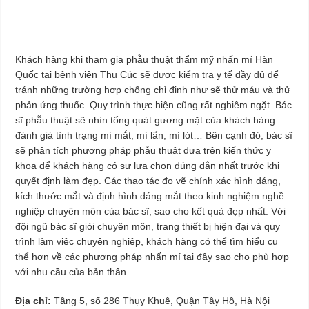
Khách hàng khi tham gia phẫu thuật thẩm mỹ nhấn mí Hàn
Quốc tại bệnh viện Thu Cúc sẽ được kiểm tra y tế đầy đủ để
tránh những trường hợp chống chỉ định như sẽ thử máu và thử
phản ứng thuốc. Quy trình thực hiện cũng rất nghiêm ngặt. Bác
sĩ phẫu thuật sẽ nhìn tổng quát gương mặt của khách hàng
đánh giá tình trạng mí mắt, mí lẩn, mí lót… Bên cạnh đó, bác sĩ
sẽ phân tích phương pháp phẫu thuật dựa trên kiến thức y
khoa để khách hàng có sự lựa chọn đúng đắn nhất trước khi
quyết định làm đẹp. Các thao tác đo vẽ chính xác hình dáng,
kích thước mắt và định hình dáng mắt theo kinh nghiệm nghề
nghiệp chuyên môn của bác sĩ, sao cho kết quả đẹp nhất. Với
đội ngũ bác sĩ giỏi chuyên môn, trang thiết bị hiện đại và quy
trình làm việc chuyên nghiệp, khách hàng có thể tìm hiểu cụ
thể hơn về các phương pháp nhấn mí tại đây sao cho phù hợp
với nhu cầu của bản thân.
Địa chỉ:
Tầng 5, số 286 Thụy Khuê, Quận Tây Hồ, Hà Nội