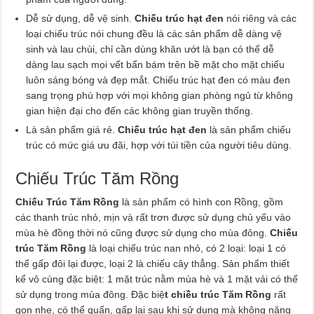
Dễ sử dụng, dễ vệ sinh.
Chiếu trúc hạt đen
nói riêng và các
loại chiếu trúc nói chung đều là các sản phẩm dễ dàng vệ
sinh và lau chùi, chỉ cần dùng khăn ướt là bạn có thể dễ
dàng lau sạch mọi vết bẩn bám trên bề mặt cho mặt chiếu
luôn sáng bóng và đẹp mắt. Chiếu trúc hạt đen có màu đen
sang trọng phù hợp với mọi không gian phòng ngủ từ không
gian hiện đại cho đến các không gian truyền thống.
Là sản phẩm giá rẻ.
Chiếu trúc hạt đen
là sản phẩm chiếu
trúc có mức giá ưu đãi, hợp với túi tiền của người tiêu dùng.
Chiếu Trúc Tăm Rồng
Chiếu Trúc Tăm Rồng
là sản phẩm có hình con Rồng, gồm
các thanh trúc nhỏ, mịn và rất trơn được sử dụng chủ yếu vào
mùa hè đồng thời nó cũng được sử dụng cho mùa đông.
Chiếu
trúc Tăm Rồng
là loại chiếu trúc nan nhỏ, có 2 loại: loại 1 có
thể gấp đôi lại được, loại 2 là chiếu cây thẳng. Sản phẩm thiết
kể vô cùng đặc biệt: 1 mặt trúc nằm mùa hè và 1 mặt vải có thể
sử dụng trong mùa đông. Đặc biệ
t chiều trúc Tăm Rồng
rất
gọn nhẹ, có thể quấn, gấp lại sau khi sử dụng mà không nặng