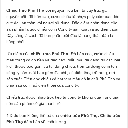
Chiếu trúc Phú Thọ
với nguyên liệu làm từ cây trúc già
nguyên cật, độ bền cao, cước chiếu là nhựa polyester cực dẻo,
cực dai, an toàn với người sử dụng. Đặc điểm nhận dạng của
sản phẩm là góc chiếu có in Công ty sản xuất và số điện thoại.
Đây cũng là cách để bạn phân biệt đâu là hàng thật, đâu là
hàng nhái.
Ưu điểm của
chiếu trúc Phú Thọ:
Độ bền cao, cước chiếu
màu trắng có độ bền và dẻo cao. Mẫu mã, đa dạng đủ các loại
kích thước bao gồm cả túi đựng chiếu, trên túi đựng có in tên
công ty sản xuất bao gồm địa chỉ , số điện thoại rõ ràng, nơi
sản xuất. Trên góc chiếu có hạt tem màu đỏ in chữ Phú Thọ và
phía sau có in số điện thoại của công ty.
Chiếu trúc được nhập trực tiếp từ công ty không qua trung gian
nên sản phẩm có giá thành rẻ.
4 lý do bạn không thể bỏ qua
chiếu trúc Phú Thọ.
Chiếu trúc
Phú Thọ
đảm bảo về chất lượng