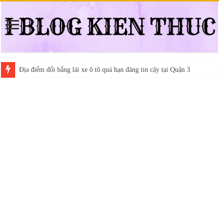
Địa điểm đổi bằng lái xe ô tô quá hạn đáng tin cậy tại Quận 3
Trung tâm nào học thi giấy phép lái xe hạng A (A2 cũ), A1 uy tín tại 