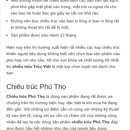
Nếu không muốn để chiếu dưới đệm các bạn nên lau sạch,
phơi khô gấp mặt phải vào trong, mắt trái ra ngoài rồi cho
vào bao tải hoặc bọc gói giấy lại cất nơi khô ráo.
Không nên bọc chiếu trúc vào bao ni lông vì bao ni lông rất
bí không thoát khí rất dễ bị mốc.
Sản phẩm được bảo hành 12 tháng
Hiện nay trên thị trường xuất hiện rất nhiều các loại chiếu trúc
khiến người tiêu dùng không biết nên chọn loại sản phẩm nào
phù hợp với nhu cầu, tốt cho sức khỏe và chất lượng tốt nhất
thì
chiếu trúc Trúc Việt
là một lựa chọn tuyệt vời dành cho
bạn.
Chiếu trúc Phú Thọ
Chiếu trúc Phú Thọ
là dòng sản phẩm đang rất được ưa
chuộng trên thị trường hiện nay, đặc biệt là khi mùa hè đang
đến gần. Với những ưu điểm sẵn có cùng với những kỹ thuật/
kỹ xảo tinh tế, cùng với sự cần cù chăm chỉ của những công
nhân đã tạo ta các dòng sản phẩm
chiếu trúc Phú Thọ
đáp
ứng được hầu hết những nhu cầu của người tiêu dùng.