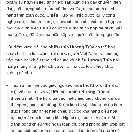
phẩm sử nguyên liệu tự nhiên, sản xuất trên dây chuyền hiện
đại, chất lượng bền, mẫu mã đẹp và được bảo hành chính
hãng trên toàn quốc.
Chiếu Hương Trúc
được xử lý công
nghệ cao, chống mối mọt, cước xâu to chắc chắn phù hợp với
mọi gia đình Việt. Chiếu có vỏ túi đựng thích hợp để di chuyển
mang đi xa, để làm quà biếu sếp và người thân trong gia đình.
Ưu điểm vượt trội của
chiếu trúc Hương Trúc
có thể bạn
chưa biết: Là loại chiếu rất được người Việt Nam ưa chuộng
vào mùa hè, chiếu trúc nói chung và
chiếu Hương Trúc
nói
riêng mang những lợi ích vượt trội mà các loại chiếu khác
không có như:
Tạo sự mát mẻ cho giấc ngủ vào mùa hè: Nhờ lợi thế đặc
biệt về cấu trúc và vật liệu nên
chiếu Hương Trúc
rất
thoáng mát. Khe hở giữa các mắt chiếu giúp không khí lưu
thông một cách dễ dàng. Được làm từ vật liệu tự nhiên là tre
trúc không giữ nhiệt nên chiếu trúc có khả năng điều hòa,
tạo sự mát mẻ khi nằm lên. Ngoài ra, quá trình sản xuất
đánh bóng chiếu trúc hoàn toàn thủ công không tẩm ướp bất
kì hóa chất nào nên chiếu trúc cực kì an toàn với người sử