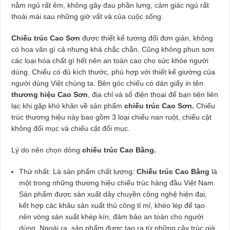
nằm ngủ rất êm, không gây đau phần lưng, cảm giác ngủ rất
thoải mái sau những giờ vất vả của cuộc sống.
Chiếu trúc Cao Sơn
được thiết kế tương đối đơn giản, không
có hoa văn gì cả nhưng khá chắc chắn. Cũng không phun sơn
các loại hóa chất gì hết nên an toàn cao cho sức khỏe người
dùng. Chiếu có đủ kích thước, phù hợp với thiết kế giường của
người dùng Việt chúng ta. Bên góc chiếu có dán giấy in tên
thương hiệu Cao Sơn
, địa chỉ và số điện thoại để bạn tiện liên
lạc khi gặp khó khăn về sản phẩm
chiếu trúc Cao Sơn.
Chiếu
trúc thương hiệu này bao gồm 3 loại chiếu nan ruột, chiếu cật
không đối mục và chiếu cật đối mục.
Lý do nên chọn dòng
chiếu trúc Cao Bằng.
Thứ nhất: Là sản phẩm chất lượng:
Chiếu trúc Cao Bằng
là
một trong những thương hiệu chiếu trúc hàng đầu Việt Nam.
Sản phẩm được sản xuất dây chuyền công nghệ hiện đại,
kết hợp các khâu sản xuất thủ công tỉ mỉ, khéo lép để tạo
nên vòng sản xuất khép kín, đảm bảo an toàn cho người
dùng. Ngoài ra, sản phẩm được tạo ra từ những cây trúc già