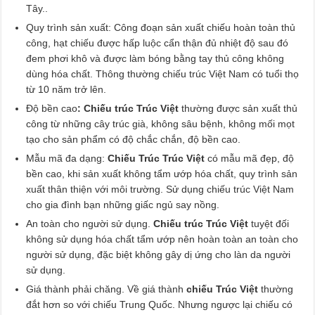
Tây..
Quy trình sản xuất: Công đoạn sản xuất chiếu hoàn toàn thủ
công, hạt chiếu được hấp luộc cẩn thận đủ nhiệt độ sau đó
đem phơi khô và được làm bóng bằng tay thủ công không
dùng hóa chất. Thông thường chiếu trúc Việt Nam có tuổi thọ
từ 10 năm trở lên.
Độ bền cao
: Chiếu trúc Trúc Việt
thường được sản xuất thủ
công từ những cây trúc già, không sâu bệnh, không mối mọt
tạo cho sản phẩm có độ chắc chắn, độ bền cao.
Mẫu mã đa dạng:
Chiếu Trúc Trúc Việt
có mẫu mã đẹp, độ
bền cao, khi sản xuất không tẩm ướp hóa chất, quy trình sản
xuất thân thiện với môi trường. Sử dụng chiếu trúc Việt Nam
cho gia đình bạn những giấc ngủ say nồng.
An toàn cho người sử dụng.
Chiếu trúc Trúc Việt
tuyệt đối
không sử dụng hóa chất tẩm ướp nên hoàn toàn an toàn cho
người sử dụng, đặc biệt không gây dị ứng cho làn da người
sử dụng.
Giá thành phải chăng. Về giá thành
chiếu Trúc Việt
thường
đắt hơn so với chiếu Trung Quốc. Nhưng ngược lại chiếu có