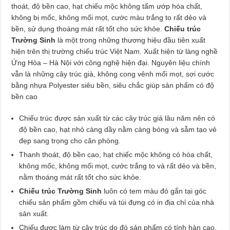
thoát, độ bền cao, hạt chiếu mộc không tẩm ướp hóa chất,
không bị mốc, không mối mọt, cước màu trắng to rất dẻo và
bền, sử dụng thoáng mát rất tốt cho sức khỏe.
Chiếu trúc
Trường Sinh
là một trong những thương hiệu đầu tiên xuất
hiện trên thị trường chiếu trúc Việt Nam. Xuất hiện từ làng nghề
Ứng Hòa – Hà Nội với công nghệ hiện đại. Nguyên liệu chính
vẫn là những cây trúc già, không cong vênh mối mọt, sợi cước
bằng nhựa Polyester siêu bền, siêu chắc giúp sản phẩm có độ
bền cao
Chiếu trúc được sản xuất từ các cây trúc giá lâu năm nên có
độ bền cao, hạt nhỏ càng dầy nằm càng bóng và sẫm tạo vẻ
đẹp sang trọng cho căn phòng.
Thanh thoát, độ bền cao, hạt chiếc mộc không có hóa chất,
không mốc, không mối mọt, cước trắng to và rất dẻo và bền,
nằm thoáng mát rất tốt cho sức khỏe.
Chiếu trúc Trường Sinh
luôn có tem màu đỏ gắn tại góc
chiếu sản phẩm gồm chiếu và túi đựng có in địa chỉ của nhà
sản xuất.
Chiếu được làm từ cây trúc do đó sản phẩm có tính hàn cao,