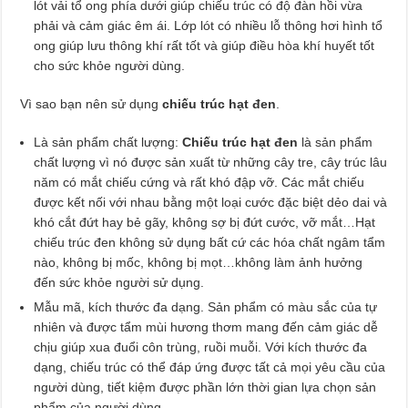
lót vải tổ ong phía dưới giúp chiếu trúc có độ đàn hồi vừa
phải và cảm giác êm ái. Lớp lót có nhiều lỗ thông hơi hình tổ
ong giúp lưu thông khí rất tốt và giúp điều hòa khí huyết tốt
cho sức khỏe người dùng.
Vì sao bạn nên sử dụng
chiếu trúc hạt đen
.
Là sản phẩm chất lượng:
Chiếu trúc hạt đen
là sản phẩm
chất lượng vì nó được sản xuất từ những cây tre, cây trúc lâu
năm có mắt chiếu cứng và rất khó đập vỡ. Các mắt chiếu
được kết nối với nhau bằng một loại cước đặc biệt dẻo dai và
khó cắt đứt hay bẻ gãy, không sợ bị đứt cước, vỡ mắt…Hạt
chiếu trúc đen không sử dụng bất cứ các hóa chất ngâm tẩm
nào, không bị mốc, không bị mọt…không làm ảnh hưởng
đến sức khỏe người sử dụng.
Mẫu mã, kích thước đa dạng. Sản phẩm có màu sắc của tự
nhiên và được tẩm mùi hương thơm mang đến cảm giác dễ
chịu giúp xua đuổi côn trùng, ruồi muỗi. Với kích thước đa
dạng, chiếu trúc có thể đáp ứng được tất cả mọi yêu cầu của
người dùng, tiết kiệm được phần lớn thời gian lựa chọn sản
phẩm của người dùng.