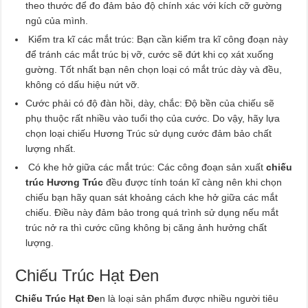
theo thước để đo đảm bảo độ chính xác với kích cỡ gường
ngủ của mình.
Kiểm tra kĩ các mắt trúc: Bạn cần kiểm tra kĩ công đoạn này
để tránh các mắt trúc bị vỡ, cước sẽ đứt khi cọ xát xuống
gường. Tốt nhất bạn nên chọn loại có mắt trúc dày và đều,
không có dấu hiệu nứt vỡ.
Cước phải có độ đàn hồi, dày, chắc: Độ bền của chiếu sẽ
phụ thuộc rất nhiều vào tuổi thọ của cước. Do vậy, hãy lựa
chọn loại chiếu Hương Trúc sử dụng cước đảm bảo chất
lượng nhất.
Có khe hở giữa các mắt trúc: Các công đoạn sản xuất
chiếu
trúc Hương Trúc
đều được tính toán kĩ càng nên khi chọn
chiếu bạn hãy quan sát khoảng cách khe hở giữa các mắt
chiếu. Điều này đảm bảo trong quá trình sử dụng nếu mắt
trúc nở ra thì cước cũng không bị căng ảnh hưởng chất
lượng.
Chiếu Trúc Hạt Đen
Chiếu Trúc Hạt Đe
n là loại sản phẩm được nhiều người tiêu