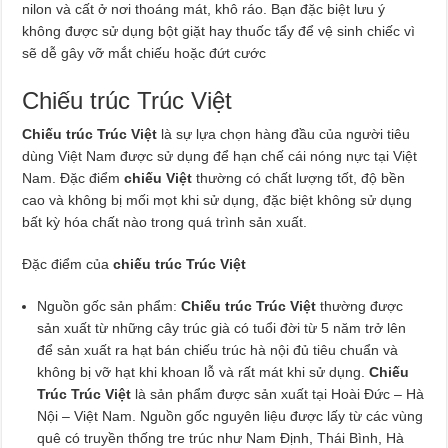
nilon và cất ở nơi thoáng mát, khô ráo. Bạn đặc biệt lưu ý
không được sử dụng bột giặt hay thuốc tẩy để vệ sinh chiếc vì
sẽ dễ gây vỡ mắt chiếu hoặc đứt cước
Chiếu trúc Trúc Việt
Chiếu trúc Trúc Việt
là sự lựa chọn hàng đầu của người tiêu
dùng Việt Nam được sử dụng để hạn chế cái nóng nực tại Việt
Nam. Đặc điểm
chiếu Việt
thường có chất lượng tốt, độ bền
cao và không bị mối mọt khi sử dụng, đặc biệt không sử dụng
bất kỳ hóa chất nào trong quá trình sản xuất.
Đặc điểm của
chiếu trúc Trúc Việt
Nguồn gốc sản phẩm:
Chiếu trúc Trúc Việt
thường được
sản xuất từ những cây trúc già có tuổi đời từ 5 năm trở lên
để sản xuất ra hạt bán chiếu trúc hà nội đủ tiêu chuẩn và
không bị vỡ hạt khi khoan lỗ và rất mát khi sử dụng.
Chiếu
Trúc Trúc Việt
là sản phẩm được sản xuất tại Hoài Đức – Hà
Nội – Việt Nam. Nguồn gốc nguyên liệu được lấy từ các vùng
quê có truyền thống tre trúc như Nam Định, Thái Bình, Hà