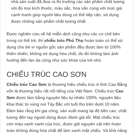
nhà sản xuất đã đưa ra thị trường các sản phẩm chất lượng
với đủ mọi kích thước, màu sắc, hoa văn cùng với mức giá
cạnh tranh giúp người tiêu dùng có thể tiếp cận, sử dụng
được những sản phẩm chất lượng nhất.
Được nghiên cứu về hệ miễn dịch cũng như các cơ chế bên
trong cơ thể trẻ, thì
chiếu trúc Phú Thọ
hoàn toàn có thể sử
dụng cho bé vì nguồn gốc sản phẩm đều được làm từ 100%
thiên nhiên, không sử dụng hóa chất, do đó không làm ảnh
hưởng đến làn da cũng như sức khỏe của trẻ nhỏ.
CHIẾU TRÚC CAO SƠN
Chiếu trúc Cao Sơn
là thương hiệu chiếu trúc ở tỉnh Cao Bằng
vốn là thương hiệu rất nổi tiếng của Việt Nam. Chiếu trúc
Cao
Sơn
được làm bằng nguyên liệu tự nhiên 100%, nguyên liệu
khai thác từ vùng núi Tây Bắc với tuổi thọ trên dưới 10 năm.
Đảm bảo rằng khi gia công, sản xuất mang lại độ bền cao, chất
lượng đến tay người dùng được đánh giá tốt. Mặt chiếu trúc
còn màu xanh xanh của trúc, được giữ nguyên cật nên hoàn
toàn không dùng hóa chất để làm xanh mặt chiếu. Và khả năng