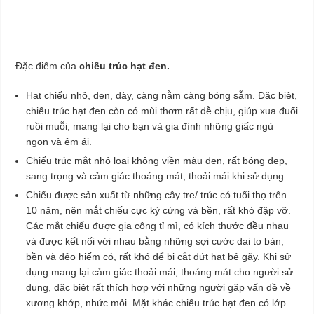
Đặc điểm của
chiếu trúc hạt đen.
Hạt chiếu nhỏ, đen, dày, càng nằm càng bóng sẫm. Đặc biệt,
chiếu trúc hạt đen còn có mùi thơm rất dễ chịu, giúp xua đuổi
ruồi muỗi, mang lại cho bạn và gia đình những giấc ngủ
ngon và êm ái.
Chiếu trúc mắt nhỏ loại không viền màu đen, rất bóng đẹp,
sang trọng và cảm giác thoáng mát, thoải mái khi sử dụng.
Chiếu được sản xuất từ những cây tre/ trúc có tuổi thọ trên
10 năm, nên mắt chiếu cực kỳ cứng và bền, rất khó đập vỡ.
Các mắt chiếu được gia công tỉ mì, có kích thước đều nhau
và được kết nối với nhau bằng những sợi cước dai to bản,
bền và dẻo hiếm có, rất khó để bị cắt đứt hat bẻ gãy. Khi sử
dụng mang lại cảm giác thoải mái, thoáng mát cho người sử
dụng, đặc biệt rất thích hợp với những người gặp vấn đề về
xương khớp, nhức mỏi. Mặt khác chiếu trúc hạt đen có lớp