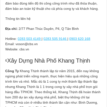
đảm bảo đúng tiến độ thi công công trình như đã thỏa thuận,
đảm bảo an toàn kỹ thuật cho cả phía cong ty và khách hàng.
Thông tin liên hệ
Địa chỉ:
2/77 Phan Thúc Duyên, P4, Q Tân Bình
Hotline:
0283 503 4149
|
0283 505 9146
|
0903 620 168
Email:
voson@cbs.vn
Website: cbs.vn
Xây Dựng Nhà Phố Khang Thịnh
6
Công Ty
Khang Thịnh thành lập từ năm 2015, đến nay không
ngừng phát triển vững mạnh, thực hiện hiệu quả những công
trình lớn và nhỏ. Mắc dù là 1 cong ty mới thành lập thành lập
nhưng Khang Thịnh là 1 1 trong cong ty xây nhà phố trọn gói
hàng đầu TPHCM. Theo thống kê, Khang Thịnh đã hoàn thành
hơn 200 dự án xây dựng nhà phố, biệt thự không chỉ tại
TPHCM mà còn ở nhiều tỉnh thành lân cận như: Bình Dương,