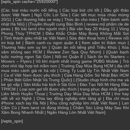
[wpts_spin cache=”25920000″]
{
Các loại màu nước nổi tiếng
|
Các loại bút chì tốt
|
Dầu gội thảo
dược
Việt Nam |
Ngũ Cốc Lợi Sữa
|
Các tiết mục múa chào mừng
20/11
|
Các thương hiệu xe máy
|
Thức ăn cho mèo
|
Tiệm bánh sinh
nhật Hà Nội
} | {
Truyền thuyết cung Bảo Bình
|
review mỹ phẩm cle de
peau
|
Bộ bài tarot cho người mới
|
Bài văn hay 20 tháng 11
|
Vòng
Phong Thủy TPHCM
|
Điêu Khắc Chân Mày Bong Không Mất Sợi
|
Tỉnh thành giàu nhất tại Việt Nam
|
Sửa điện thoại hcm
|
Review nối
mi búp bê
|
Bánh canh cu ngon quận 4
|
Kem sâm trị thâm mụn
|
Thương hiệu sơn uy tín
|
Quán ăn nổi tiếng phố Triều Khúc
|
Xóa
xăm không sẹo HCM
|
Review Zen Spa Quy Nhơn
} | {
Quán bạch
tuộc nướng ngon Sài Gòn
|
Nối mi Quận 8
|
Sách ôn thi Starters –
Movers – Flyers
|
Vũ khí mạnh nhất trong game PUBG Mobile
|
Trò
chơi nhỏ tập hợp trẻ mầm non
|
Trường Dạy Múa Bụng HCM
|
địa chỉ
mua mèo cảnh giá rẻ hà nội
|
Công Ty Luật Uy Tín Nhất Việt Nam
|
Ca sĩ Việt Nam được yêu thích
| Cửa
Hàng Gốm Sứ Nhật Bản HCM
|
Phân Biệt Gốm Nhật Và Trung Quốc
} | {
Studio chụp hình cho mẹ và
bé gò vấp
|
Sân khấu hài kịch ở Sài Gòn
|
Đào Tạo Nối Mi Hàng Đầu
TPHCM
|
Loại sơn gel tốt được yêu thích
|
trang phục đẹp nhất game
Liên Minh Huyền Thoại
|
Trường Dạy Múa Dạy Múa HCM
|
thơ hay
viết về xứ Nghệ
|
Chia tay đồng nghiệp nên tặng gì
|
Địa chỉ mua
iPhone xách tay Hà Nội
|
Khu công nghiệp lớn nhất Việt Nam
|
Lan
Cẩm Cù
|
Xem tarot có đúng không
|
Chăm Sóc Lông Mày Sau Khi
Xăm Bong Nhanh Nhất
|
Ngân Hàng Lớn Nhất Việt Nam
}
[/wpts_spin]