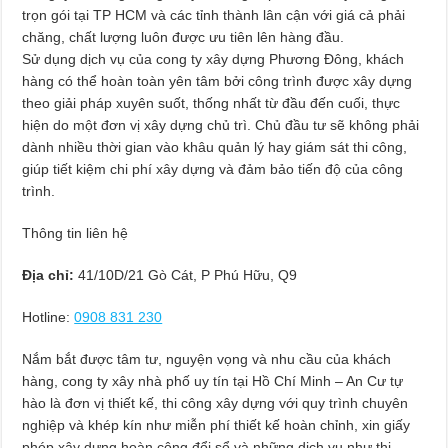
trọn gói tại TP HCM và các tỉnh thành lân cận với giá cả phải
chăng, chất lượng luôn được ưu tiên lên hàng đầu.
Sử dụng dịch vụ của cong ty xây dựng Phương Đông, khách
hàng có thể hoàn toàn yên tâm bởi công trình được xây dựng
theo giải pháp xuyên suốt, thống nhất từ đầu đến cuối, thực
hiện do một đơn vị xây dựng chủ trì. Chủ đầu tư sẽ không phải
dành nhiều thời gian vào khâu quản lý hay giám sát thi công,
giúp tiết kiệm chi phí xây dựng và đảm bảo tiến độ của công
trình.
Thông tin liên hệ
Địa chỉ:
41/10D/21 Gò Cát, P Phú Hữu, Q9
Hotline:
0908 831 230
Nắm bắt được tâm tư, nguyện vọng và nhu cầu của khách
hàng, cong ty xây nhà phố uy tín tại Hồ Chí Minh – An Cư tự
hào là đơn vị thiết kế, thi công xây dựng với quy trình chuyên
nghiệp và khép kín như miễn phí thiết kế hoàn chỉnh, xin giấy
phép xây dựng hoàn công đổi sổ và những dịch vụ như thi