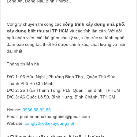
Long An, Đồng Nai, Bình Phước,…
Công ty chuyên thi công các
công trình xây dựng nhà phố,
xây dựng biệt thự tại TP HCM
và các tỉnh lân cận. Với đội
ngũ nhân viên thiết kế gồm các kỹ sư, kiến trúc sư lành nghề,
đảm bảo công tác thiết kế được chính xác, chất lượng và hiện
đại nhất.
Thông tin liên hệ
Đ/C 1: 06 Hữu Nghị , Phường Bình Thọ , Quận Thủ Đức,
Thành Phố Hồ Chí Minh
Đ/C 2: 26 Trần Thánh Tông, P15, Quận Tân Bình, TPHCM
Đ/C 3: A6 Quốc Lộ 50, Bình Hưng, Bình Chánh, TPHCM
Hotline:
0936 88 99 86
Email:
phattriennhakhangthinh@gmail.com
Website:
congtythietkexaydung.net