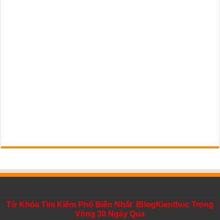
Từ Khóa Tìm Kiếm Phổ Biến Nhất IBlogKienthuc Trong
Vòng 30 Ngày Qua