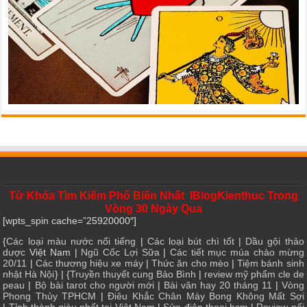
Từ Khóa Tìm Kiếm Phổ Biến Nhất IBlogKienthuc Trong
Vòng 30 Ngày Qua
[wpts_spin cache=”25920000″]
{
Các loại màu nước nổi tiếng
|
Các loại bút chì tốt
|
Dầu gội thảo
dược
Việt Nam |
Ngũ Cốc Lợi Sữa
|
Các tiết mục múa chào mừng
20/11
|
Các thương hiệu xe máy
|
Thức ăn cho mèo
|
Tiệm bánh sinh
nhật Hà Nội
} | {
Truyền thuyết cung Bảo Bình
|
review mỹ phẩm cle de
peau
|
Bộ bài tarot cho người mới
|
Bài văn hay 20 tháng 11
|
Vòng
Phong Thủy TPHCM
|
Điêu Khắc Chân Mày Bong Không Mất Sợi