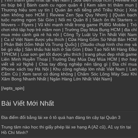
|
Tỉnh thành giàu nhất tại Việt Nam
|
Sửa điện thoại hcm
|
Review nối
mi búp bê
|
Bánh canh cu ngon quận 4
|
Kem sâm trị thâm mụn
|
Thương hiệu sơn uy tín
|
Quán ăn nổi tiếng phố Triều Khúc
|
Xóa
xăm không sẹo HCM
|
Review Zen Spa Quy Nhơn
} | {
Quán bạch
tuộc nướng ngon Sài Gòn
|
Nối mi Quận 8
|
Sách ôn thi Starters –
Movers – Flyers
|
Vũ khí mạnh nhất trong game PUBG Mobile
|
Trò
chơi nhỏ tập hợp trẻ mầm non
|
Trường Dạy Múa Bụng HCM
|
địa chỉ
mua mèo cảnh giá rẻ hà nội
|
Công Ty Luật Uy Tín Nhất Việt Nam
|
Ca sĩ Việt Nam được yêu thích
| Cửa
Hàng Gốm Sứ Nhật Bản HCM
|
Phân Biệt Gốm Nhật Và Trung Quốc
} | {
Studio chụp hình cho mẹ và
bé gò vấp
|
Sân khấu hài kịch ở Sài Gòn
|
Đào Tạo Nối Mi Hàng Đầu
TPHCM
|
Loại sơn gel tốt được yêu thích
|
trang phục đẹp nhất game
Liên Minh Huyền Thoại
|
Trường Dạy Múa Dạy Múa HCM
|
thơ hay
viết về xứ Nghệ
|
Chia tay đồng nghiệp nên tặng gì
|
Địa chỉ mua
iPhone xách tay Hà Nội
|
Khu công nghiệp lớn nhất Việt Nam
|
Lan
Cẩm Cù
|
Xem tarot có đúng không
|
Chăm Sóc Lông Mày Sau Khi
Xăm Bong Nhanh Nhất
|
Ngân Hàng Lớn Nhất Việt Nam
}
[/wpts_spin]
Bài Viết Mới Nhất
Địa điểm đổi bằng lái xe ô tô quá hạn đáng tin cậy tại Quận 3
Trung tâm nào học thi giấy phép lái xe hạng A (A2 cũ), A1 uy tín tại
Hồ Chí Minh?