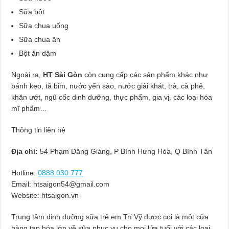
Sữa bột
Sữa chua uống
Sữa chua ăn
Bột ăn dặm
Ngoài ra,
HT Sài Gòn
còn cung cấp các sản phẩm khác như
bánh kẹo, tã bỉm, nước yến sào, nước giải khát, trà, cà phê,
khăn ướt, ngũ cốc dinh dưỡng, thực phẩm, gia vị, các loại hóa
mĩ phẩm…
Thông tin liên hệ
Địa chỉ:
54 Phạm Đăng Giảng, P Bình Hưng Hòa, Q Bình Tân
Hotline:
0888 030 777
Email:
htsaigon54@gmail.com
Website: htsaigon.vn
Trung tâm dinh dưỡng sữa trẻ em Trí Vỹ được coi là một cửa
hàng tạp hóa lớn về sữa phục vụ cho mọi lứa tuổi với các loại