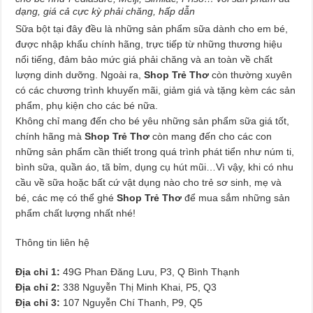
dạng, giá cả cực kỳ phải chăng, hấp dẫn
Sữa bột tại đây đều là những sản phẩm sữa dành cho em bé,
được nhập khẩu chính hãng, trực tiếp từ những thương hiệu
nổi tiếng, đảm bảo mức giá phải chăng và an toàn về chất
lượng dinh dưỡng. Ngoài ra,
Shop Trẻ Thơ
còn thường xuyên
có các chương trình khuyến mãi, giảm giá và tặng kèm các sản
phẩm, phụ kiện cho các bé nữa.
Không chỉ mang đến cho bé yêu những sản phẩm sữa giá tốt,
chính hãng mà
Shop Trẻ Thơ
còn mang đến cho các con
những sản phẩm cần thiết trong quá trình phát tiển như núm ti,
bình sữa, quần áo, tã bỉm, dụng cụ hút mũi…Vì vậy, khi có nhu
cầu về sữa hoặc bất cứ vật dụng nào cho trẻ sơ sinh, mẹ và
bé, các mẹ có thể ghé
Shop Trẻ Thơ
để mua sắm những sản
phẩm chất lượng nhất nhé!
Thông tin liên hệ
Địa chỉ 1:
49G Phan Đăng Lưu, P3, Q Bình Thạnh
Địa chỉ 2:
338 Nguyễn Thị Minh Khai, P5, Q3
Địa chỉ 3:
107 Nguyễn Chí Thanh, P9, Q5