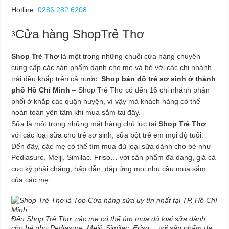
Hotline:
0286 282 6208
Cửa hàng ShopTrẻ Thơ
3
Shop Trẻ Thơ
là một trong những chuỗi cửa hàng chuyên
cung cấp các sản phẩm danh cho mẹ và bé với các chi nhánh
trải đều khắp trên cả nước.
Shop bán đồ trẻ sơ sinh ở thành
phố Hồ Chí Minh
– Shop Trẻ Thơ có đến 16 chi nhánh phân
phối ở khắp các quận huyện, vì vậy mà khách hàng có thể
hoàn toàn yên tâm khi mua sắm tại đây.
Sữa là một trong những mặt hàng chủ lực tại
Shop Trẻ Thơ
với các loại sữa cho trẻ sơ sinh, sữa bột trẻ em mọi độ tuổi.
Đến đây, các mẹ có thể tìm mua đủ loại sữa dành cho bé như
Pediasure, Meiji, Similac, Friso… với sản phẩm đa dạng, giá cả
cực kỳ phải chăng, hấp dẫn, đáp ứng mọi nhu cầu mua sắm
của các mẹ.
Đến Shop Trẻ Thơ, các mẹ có thể tìm mua đủ loại sữa dành
cho bé như Pediasure, Meiji, Similac, Friso… với sản phẩm đa