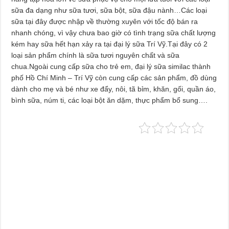
sữa đa dạng như sữa tươi, sữa bột, sữa đậu nành…Các loại
sữa tại đây được nhập về thường xuyên với tốc độ bán ra
nhanh chóng, vì vậy chưa bao giờ có tình trạng sữa chất lượng
kém hay sữa hết hạn xảy ra tại đại lý sữa Trí Vỹ.Tại đây có 2
loại sản phẩm chính là sữa tươi nguyên chất và sữa
chua.Ngoài cung cấp sữa cho trẻ em, đại lý sữa similac thành
phố Hồ Chí Minh – Trí Vỹ còn cung cấp các sản phẩm, đồ dùng
dành cho mẹ và bé như xe đẩy, nôi, tã bỉm, khăn, gối, quần áo,
bình sữa, núm ti, các loại bột ăn dặm, thực phẩm bổ sung….