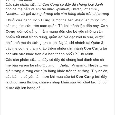
Các sản phẩm sữa tại Con Cưng có đầy đủ chủng loại dành
cho cả mẹ bầu và em bé như Optimum, Dielac, Vinamilk.,
Nestle… với giá tương đương các cửa hàng khác trên thị trường
Chuỗi cửa hàng
Con Cưng
là một cái tên khá quen thuộc với
các mẹ bỉm sữa trên toàn quốc. Từ khi thành lập đến nay,
Con
Cưng
luôn cố gắng nhằm mang đến cho bé yêu những sản
phẩm tốt nhất từ đồ dùng, quần áo, và đặc biệt là sữa, được
nhiều bà mẹ tin tưởng lựa chọn. Ngoài chi nhánh tại Quận 3,
các mẹ có thể tham khảo thêm nhiều chi nhánh
Con Cưng
tại
các khu vực khác trên địa bàn thành phố Hồ Chí Minh.
Các sản phẩm sữa tại đây có đầy đủ chủng loại dành cho cả
mẹ bầu và em bé như Optimum, Dielac, Vinamilk., Nestle… với
giá tương đương các cửa hàng khác trên thị trường. Tuy nhiên,
các bà mẹ sẽ yên tâm hơn khi mua sữa tại
Con Cưng
bởi đây
là chuối siêu thị lớn, chuyên nhập khẩu sữa với chất lượng luôn
được đặt lên hàng đầu.