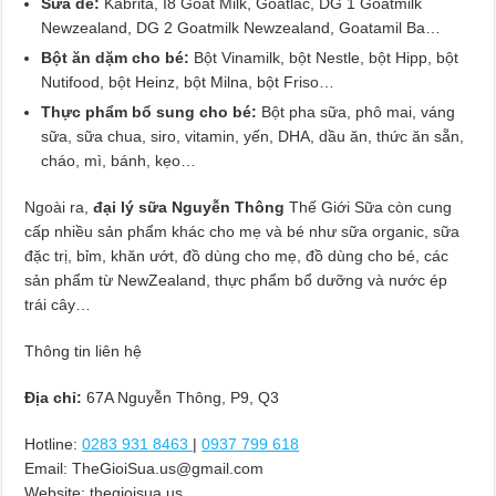
Sữa dê:
Kabrita, I8 Goat Milk, Goatlac, DG 1 Goatmilk
Newzealand, DG 2 Goatmilk Newzealand, Goatamil Ba…
Bột ăn dặm cho bé:
Bột Vinamilk, bột Nestle, bột Hipp, bột
Nutifood, bột Heinz, bột Milna, bột Friso…
Thực phẩm bổ sung cho bé:
Bột pha sữa, phô mai, váng
sữa, sữa chua, siro, vitamin, yến, DHA, dầu ăn, thức ăn sẵn,
cháo, mì, bánh, kẹo…
Ngoài ra,
đại lý sữa Nguyễn Thông
Thế Giới Sữa còn cung
cấp nhiều sản phẩm khác cho mẹ và bé như sữa organic, sữa
đặc trị, bỉm, khăn ướt, đồ dùng cho mẹ, đồ dùng cho bé, các
sản phẩm từ NewZealand, thực phẩm bổ dưỡng và nước ép
trái cây…
Thông tin liên hệ
Địa chỉ:
67A Nguyễn Thông, P9, Q3
Hotline:
0283 931 8463
|
0937 799 618
Email:
TheGioiSua.us@gmail.com
Website: thegioisua.us