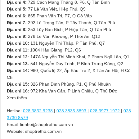
Địa chỉ 4:
729 Cách Mạng Tháng 8, P6, Q Tân Bình
Địa chỉ 5:
77 Lê Văn Việt, Hiệp Phú, Q9
Địa chỉ 6:
865 Phan Văn Trị, P7, Q Gò Vấp
Địa chỉ 7:
292 Lê Trọng Tấn, P Tây Thạnh, Q Tân Phú
Địa chỉ 8:
253 Lũy Bán Bích, P Hiệp Tân, Q Tân Phú
Địa chỉ 9:
278 Lê Văn Khương, P Thới An, Q12
Địa chỉ 10:
131 Nguyễn Thị Thập, P Tân Phú, Q7
Địa chỉ 11:
1004 Hậu Giang, P12, Q6
Địa chỉ 12:
147A Nguyễn Thị Minh Khai, P Phạm Ngũ Lão, Q1
Địa chỉ 13:
541 Nguyễn Duy Trinh, P Bình Trưng Đông, Q2
Địa chỉ 14:
980, Quốc lộ 22, Ấp Bàu Tre 2, X Tân An Hội, H Củ
Chi
Địa chỉ 15:
326 Phan Đình Phùng, P1, Q Phú Nhuận
Địa chỉ 16:
972 Kha Vạn Cân, P Linh Chiểu, Q Thủ Đức
Xem thêm
Hotline:
028 3832 9238
|
028 3835 3893
|
028 3977 1972
|
028
3730 8579
Email:
lienhe@shoptretho.com.vn
Website: shoptretho.com.vn