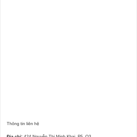
Thông tin liên hệ
Địa chỉ:
424 Nguyễn Thị Minh Khai, P5, Q3