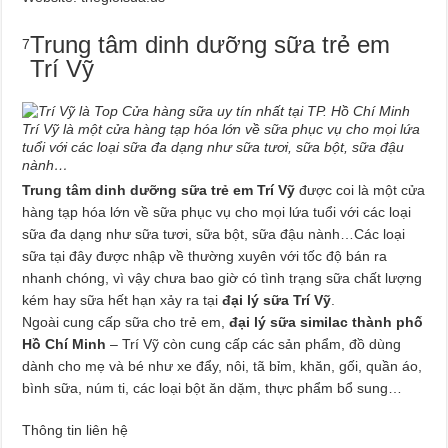
Trung tâm dinh dưỡng sữa trẻ em
7
Trí Vỹ
Trí Vỹ là một cửa hàng tạp hóa lớn về sữa phục vụ cho mọi lứa
tuổi với các loại sữa đa dạng như sữa tươi, sữa bột, sữa đậu
nành…
Trung tâm dinh dưỡng sữa trẻ em Trí Vỹ
được coi là một cửa
hàng tạp hóa lớn về sữa phục vụ cho mọi lứa tuổi với các loại
sữa đa dạng như sữa tươi, sữa bột, sữa đậu nành…Các loại
sữa tại đây được nhập về thường xuyên với tốc độ bán ra
nhanh chóng, vì vậy chưa bao giờ có tình trạng sữa chất lượng
kém hay sữa hết hạn xảy ra tại
đại lý sữa Trí Vỹ
.
Ngoài cung cấp sữa cho trẻ em,
đại lý sữa similac thành phố
Hồ Chí Minh
– Trí Vỹ còn cung cấp các sản phẩm, đồ dùng
dành cho mẹ và bé như xe đẩy, nôi, tã bỉm, khăn, gối, quần áo,
bình sữa, núm ti, các loại bột ăn dặm, thực phẩm bổ sung…
Thông tin liên hệ