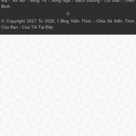
Mã
-
Xử Nữ
-
Song Tử
-
Song Ngư
-
Bạch Dương
-
Cự Giải
-
Thiên
Bình
© Copyright 2017 To 2026, I Blog Kiến Thức - Chia Sẻ Kiến Thức
Của Bạn - Của Tôi Tại Đây