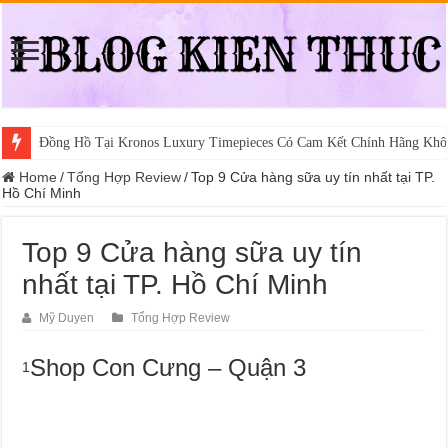
Đồng Hồ Tại Kronos Luxury Timepieces Có Cam Kết Chính Hãng Khô
Gợi Ý Các Trường Trung Cấp Nghề Uy Tín Tại Nghệ An Nên Tham K
Home
/
Tổng Hợp Review
/
Top 9 Cửa hàng sữa uy tín nhất tại TP.
Hồ Chí Minh
Top 9 Cửa hàng sữa uy tín
nhất tại TP. Hồ Chí Minh
Mỹ Duyen
Tổng Hợp Review
Shop Con Cưng – Quận 3
1