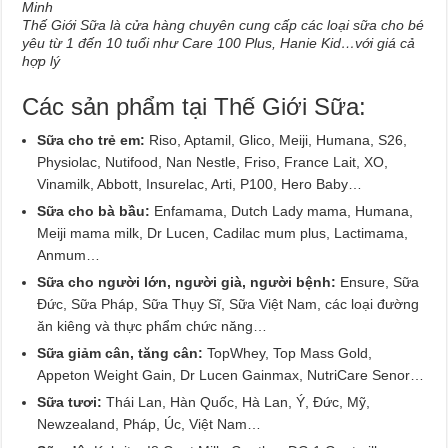
Thế Giới Sữa là cửa hàng chuyên cung cấp các loại sữa cho bé
yêu từ 1 đến 10 tuổi như Care 100 Plus, Hanie Kid…với giá cả
hợp lý
Các sản phẩm tại Thế Giới Sữa:
Sữa cho trẻ em:
Riso, Aptamil, Glico, Meiji, Humana, S26,
Physiolac, Nutifood, Nan Nestle, Friso, France Lait, XO,
Vinamilk, Abbott, Insurelac, Arti, P100, Hero Baby…
Sữa cho bà bầu:
Enfamama, Dutch Lady mama, Humana,
Meiji mama milk, Dr Lucen, Cadilac mum plus, Lactimama,
Anmum…
Sữa cho người lớn, người già, người bệnh:
Ensure, Sữa
Đức, Sữa Pháp, Sữa Thụy Sĩ, Sữa Việt Nam, các loại đường
ăn kiêng và thực phẩm chức năng…
Sữa giảm cân, tăng cân:
TopWhey, Top Mass Gold,
Appeton Weight Gain, Dr Lucen Gainmax, NutriCare Senor…
Sữa tươi:
Thái Lan, Hàn Quốc, Hà Lan, Ý, Đức, Mỹ,
Newzealand, Pháp, Úc, Việt Nam…