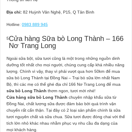
Địa chỉ:
82 Huỳnh Văn Nghệ, P15, Q Tân Bình
Hotline:
0983 889 945
Cửa hàng Sữa bò Long Thành – 166
5
Nơ Trang Long
Ngoài sữa bột, sữa tươi cũng là một trong những nguồn dinh
dưỡng tốt nhất cho mọi người, chúng cung cấp khá nhiều năng
lượng. Chính vì vậy, thay vì phải vượt qua hơn 50km để mua
sữa bò Long Thành tại Đồng Nai – Trại bò sữa lớn nhất Nam
Bộ, thì các mẹ có thể ghé địa chỉ 166 Nơ Trang Long để mua
sữa bò Long Thành
thơm ngon, tươi mới nhé!
Cửa hàng sữa bò Long Thành
chuyên nhập khẩu sữa từ
Đồng Nai, chất lượng sữa được đảm bảo bởi quá trình vận
chuyển rất cẩn thận. Tại đây có 2 loại sản phẩm chính là sữa
tươi nguyên chất và sữa chua. Sữa tươi được đóng chai với thể
tích lớn nhỏ khác nhau nhằm phục vụ nhu cầu đa dạng của
mọi khách hàng.