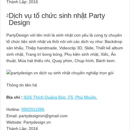
Thành Lập:
2016
Dịch vụ tổ chức sinh nhật Party
2
Design
PartyDesign với tên mới là sinh nhật con yêu là cong ty chuyên
tổ chức tiệc sinh nhật và thôi nôi với các dịch vụ như: Backdrop
sân khấu, Thiệp handmade, Videoclip 3D, Slide, Thiết kế album
sinh nhật, Trang trí bong bóng, Phụ kiện sinh nhật, Xiếc, Ảo
thuật, Múa hát thiếu nhi, Quay phim, Chụp hình, Bánh kem.
Thông tin liên hệ
Địa chỉ :
92/6 Thích Quảng Đức, F5, Phú Nhuận.
Hotline:
0902911086
Email:
partydesignvn@gmail.com
Website: Partydesign.vn
Thành Lập:
2016