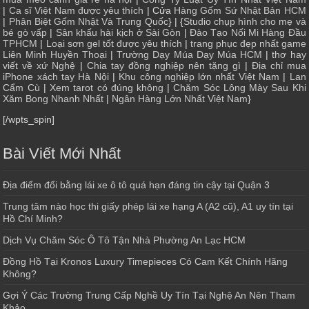
|
Ca sĩ Việt Nam được yêu thích
| Cửa
Hàng Gốm Sứ Nhật Bản HCM
|
Phân Biệt Gốm Nhật Và Trung Quốc
} | {
Studio chụp hình cho mẹ và
bé gò vấp
|
Sân khấu hài kịch ở Sài Gòn
|
Đào Tạo Nối Mi Hàng Đầu
TPHCM
|
Loại sơn gel tốt được yêu thích
|
trang phục đẹp nhất game
Liên Minh Huyền Thoại
|
Trường Dạy Múa Dạy Múa HCM
|
thơ hay
viết về xứ Nghệ
|
Chia tay đồng nghiệp nên tặng gì
|
Địa chỉ mua
iPhone xách tay Hà Nội
|
Khu công nghiệp lớn nhất Việt Nam
|
Lan
Cẩm Cù
|
Xem tarot có đúng không
|
Chăm Sóc Lông Mày Sau Khi
Xăm Bong Nhanh Nhất
|
Ngân Hàng Lớn Nhất Việt Nam
}
[/wpts_spin]
Bài Viết Mới Nhất
Địa điểm đổi bằng lái xe ô tô quá hạn đáng tin cậy tại Quận 3
Trung tâm nào học thi giấy phép lái xe hạng A (A2 cũ), A1 uy tín tại
Hồ Chí Minh?
Dịch Vụ Chăm Sóc Ô Tô Tận Nhà Phường An Lạc HCM
Đồng Hồ Tại Kronos Luxury Timepieces Có Cam Kết Chính Hãng
Không?
Gợi Ý Các Trường Trung Cấp Nghề Uy Tín Tại Nghệ An Nên Tham
Khảo