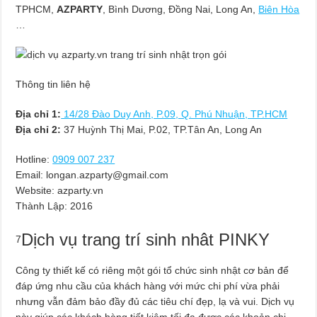
TPHCM,
AZPARTY
, Bình Dương, Đồng Nai, Long An,
Biên Hòa
…
Thông tin liên hệ
Địa chỉ 1:
14/28 Đào Duy Anh, P.09, Q. Phú Nhuận, TP.HCM
Địa chỉ 2:
37 Huỳnh Thị Mai, P.02, TP.Tân An, Long An
Hotline:
0909 007 237
Email:
longan.azparty@gmail.com
Website: azparty.vn
Thành Lập:
2016
Dịch vụ trang trí sinh nhât PINKY
7
Công ty thiết kế có riêng một gói tổ chức sinh nhật cơ bản để
đáp ứng nhu cầu của khách hàng với mức chi phí vừa phải
nhưng vẫn đảm bảo đầy đủ các tiêu chí đẹp, lạ và vui. Dịch vụ