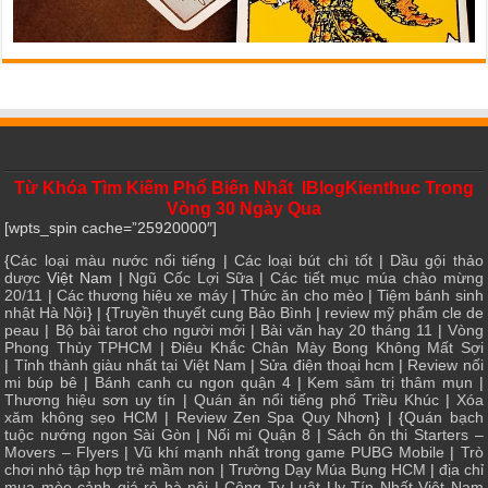
Từ Khóa Tìm Kiếm Phổ Biến Nhất IBlogKienthuc Trong
Vòng 30 Ngày Qua
[wpts_spin cache=”25920000″]
{
Các loại màu nước nổi tiếng
|
Các loại bút chì tốt
|
Dầu gội thảo
dược
Việt Nam |
Ngũ Cốc Lợi Sữa
|
Các tiết mục múa chào mừng
20/11
|
Các thương hiệu xe máy
|
Thức ăn cho mèo
|
Tiệm bánh sinh
nhật Hà Nội
} | {
Truyền thuyết cung Bảo Bình
|
review mỹ phẩm cle de
peau
|
Bộ bài tarot cho người mới
|
Bài văn hay 20 tháng 11
|
Vòng
Phong Thủy TPHCM
|
Điêu Khắc Chân Mày Bong Không Mất Sợi
|
Tỉnh thành giàu nhất tại Việt Nam
|
Sửa điện thoại hcm
|
Review nối
mi búp bê
|
Bánh canh cu ngon quận 4
|
Kem sâm trị thâm mụn
|
Thương hiệu sơn uy tín
|
Quán ăn nổi tiếng phố Triều Khúc
|
Xóa
xăm không sẹo HCM
|
Review Zen Spa Quy Nhơn
} | {
Quán bạch
tuộc nướng ngon Sài Gòn
|
Nối mi Quận 8
|
Sách ôn thi Starters –
Movers – Flyers
|
Vũ khí mạnh nhất trong game PUBG Mobile
|
Trò
chơi nhỏ tập hợp trẻ mầm non
|
Trường Dạy Múa Bụng HCM
|
địa chỉ
mua mèo cảnh giá rẻ hà nội
|
Công Ty Luật Uy Tín Nhất Việt Nam