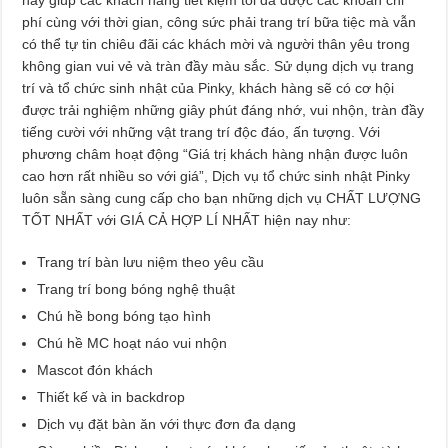
này giúp các khách hàng tiết kiệm tối đa được các khoản chi
phí cùng với thời gian, công sức phải trang trí bữa tiệc mà vẫn
có thể tự tin chiêu đãi các khách mời và người thân yêu trong
không gian vui vẻ và tràn đầy màu sắc. Sử dụng dịch vụ trang
trí và tổ chức sinh nhật của Pinky, khách hàng sẽ có cơ hội
được trải nghiệm những giây phút đáng nhớ, vui nhộn, tràn đầy
tiếng cười với những vật trang trí độc đáo, ấn tượng. Với
phương châm hoạt động “Giá trị khách hàng nhận được luôn
cao hơn rất nhiều so với giá”, Dịch vụ tổ chức sinh nhật Pinky
luôn sẵn sàng cung cấp cho bạn những dịch vụ CHẤT LƯỢNG
TỐT NHẤT với GIÁ CẢ HỢP LÍ NHẤT hiện nay như:
Trang trí bàn lưu niệm theo yêu cầu
Trang trí bong bóng nghệ thuật
Chú hề bong bóng tạo hình
Chú hề MC hoạt náo vui nhộn
Mascot đón khách
Thiết kế và in backdrop
Dịch vụ đặt bàn ăn với thực đơn đa dạng