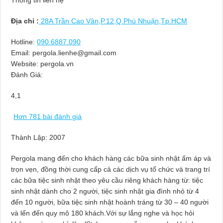
Thông tin liên hệ
Địa chỉ :
28A Trần Cao Vân,P.12,Q.Phú Nhuận,Tp.HCM
Hotline:
090.6887.090
Email:
pergola.lienhe@gmail.com
Website: pergola.vn
Đánh Giá:
4,1
Hơn 781 bài đánh giá
Thành Lập:
2007
Pergola mang đến cho khách hàng các bữa sinh nhật ấm áp và
trọn vẹn, đồng thời cung cấp cả các dịch vụ tổ chức và trang trí
các bữa tiệc sinh nhật theo yêu cầu riêng khách hàng từ: tiệc
sinh nhật dành cho 2 người, tiệc sinh nhật gia đình nhỏ từ 4
đến 10 người, bữa tiệc sinh nhật hoành tráng từ 30 – 40 người
và lến đến quy mô 180 khách.Với sự lắng nghe và học hỏi