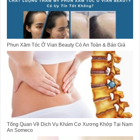
Phun Xăm Tóc Ở Vian Beauty Có An Toàn & Báo Giá
Tổng Quan Về Dịch Vụ Khám Cơ Xương Khớp Tại Nam
An Someco