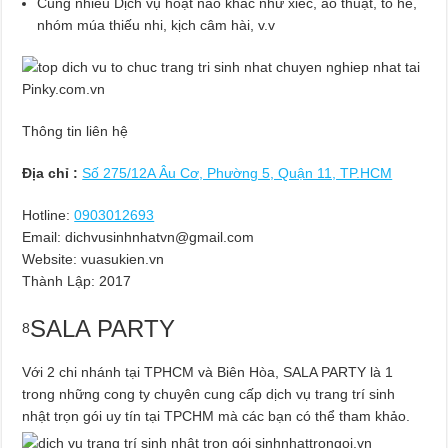
Cùng nhiều Dịch vụ hoạt náo khác như xiếc, ảo thuật, tò he,
nhóm múa thiếu nhi, kịch câm hài, v.v
Thông tin liên hệ
Địa chỉ :
Số 275/12A Âu Cơ, Phường 5, Quận 11, TP.HCM
Hotline:
0903012693
Email:
dichvusinhnhatvn@gmail.com
Website: vuasukien.vn
Thành Lập:
2017
SALA PARTY
8
Với 2 chi nhánh tại TPHCM và Biên Hòa, SALA PARTY là 1
trong những cong ty chuyên cung cấp dịch vụ trang trí sinh
nhật trọn gói uy tín tại TPCHM mà các bạn có thể tham khảo.