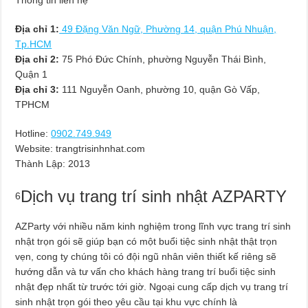
Thông tin liên hệ
Địa chỉ 1:
49 Đặng Văn Ngữ, Phường 14, quận Phú Nhuận,
Tp.HCM
Địa chỉ 2:
75 Phó Đức Chính, phường Nguyễn Thái Bình,
Quận 1
Địa chỉ 3:
111 Nguyễn Oanh, phường 10, quận Gò Vấp,
TPHCM
Hotline:
0902.749.949
Website: trangtrisinhnhat.com
Thành Lập:
2013
Dịch vụ trang trí sinh nhật AZPARTY
6
AZParty với nhiều năm kinh nghiệm trong lĩnh vực trang trí sinh
nhật trọn gói sẽ giúp bạn có một buổi tiệc sinh nhật thật trọn
vẹn, cong ty chúng tôi có đội ngũ nhân viên thiết kế riêng sẽ
hướng dẫn và tư vấn cho khách hàng trang trí buổi tiệc sinh
nhật đẹp nhất từ trước tới giờ. Ngoại cung cấp dịch vụ trang trí
sinh nhật trọn gói theo yêu cầu tại khu vực chính là