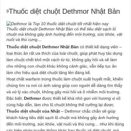
Thuốc diệt chuột Dethmor Nhật Bản
9
Thuốc diệt chuột Dethmor Nhật Bản có thể tiêu diệt sạch lũ
chuột mà không gây ảnh hưởng đến môi trường, sức khỏe, vật
nuôi và thú cưng…
Thuốc diệt chuột Dethmor Nhật Bản
có thiết kế dạng viên –
loại thức ăn rất ưa thích của loài chuột, giúp phát huy tác dụng
làm chuột chết khô một cách từ từ, không gây hôi và sẽ làm
cho những con chuột khác không cảnh giác, vẫn tiếp tục ăn
làm cho hiệu quả diệt chuột tăng lên đáng kể.
Hoạt chất warfarin trong thuốc làm chuột xuất huyết mắt, khiến
chúng tìm ra nơi có ánh sáng giúp con người dễ dàng tìm thấy
và xử lý xác chuột, không gây mùi hôi và ô nhiễm môi trường.
Đặc biệt,
Dethmor
được thiết kế khá nhỏ gọn với hương vị vô
cùng hấp dẫn, làm cho lũ chuột không thể cưỡng lại được.
Thuốc diệt chuột của Nhật
– Dethmor chắc chắn sẽ giúp
khách hàng tiêu diệt sạch lũ chuột mà không gây ảnh hưởng
đến môi trường, sức khỏe, vật nuôi và thú cưng… như khi dùng
các biện pháp truyền thống khác hay thuốc xịt diệt chuột, mà