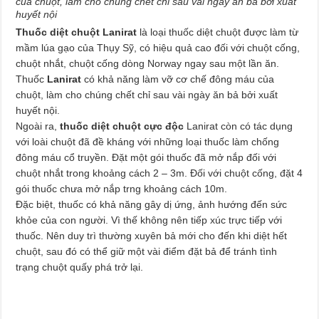
của chuột, làm cho chúng chết chỉ sau vài ngày ăn bả bởi xuất
huyết nội
Thuốc diệt chuột Lanirat
là loại thuốc diệt chuột được làm từ
mầm lúa gạo của Thụy Sỹ, có hiệu quả cao đối với chuột cống,
chuột nhắt, chuột cống dòng Norway ngay sau một lần ăn.
Thuốc
Lanirat
có khả năng làm vỡ cơ chế đông máu của
chuột, làm cho chúng chết chỉ sau vài ngày ăn bả bởi xuất
huyết nội.
Ngoài ra,
thuốc diệt chuột cực độc
Lanirat còn có tác dụng
với loài chuột đã đề kháng với những loại thuốc làm chống
đông máu cổ truyền. Đặt một gói thuốc đã mở nắp đối với
chuột nhắt trong khoảng cách 2 – 3m. Đối với chuột cống, đặt 4
gói thuốc chưa mở nắp trng khoảng cách 10m.
Đặc biệt, thuốc có khả năng gây dị ứng, ảnh hướng đến sức
khỏe của con người. Vì thế không nên tiếp xúc trực tiếp với
thuốc. Nên duy trì thường xuyên bả mới cho đến khi diệt hết
chuột, sau đó có thể giữ một vài điểm đặt bả để tránh tình
trạng chuột quấy phá trở lại.