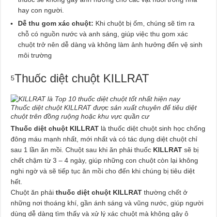
hay con người.
Dễ thu gom xác chuột:
Khi chuột bị ốm, chúng sẽ tìm ra
chỗ có nguồn nước và anh sáng, giúp việc thu gom xác
chuột trở nên dễ dàng và không làm ảnh hưởng đến vệ sinh
môi trường
Thuốc diệt chuột KILLRAT
5
Thuốc diệt chuột KILLRAT được sản xuất chuyên để tiêu diệt
chuột trên đồng ruộng hoặc khu vực quần cư
Thuốc diệt chuột KILLRAT
là thuốc diệt chuột sinh học chống
đông máu mạnh nhất, mới nhất và có tác dụng diệt chuột chỉ
sau 1 lần ăn mồi. Chuột sau khi ăn phải thuốc
KILLRAT
sẽ bị
chết chậm từ 3 – 4 ngày, giúp những con chuột còn lại không
nghi ngờ và sẽ tiếp tục ăn mồi cho đến khi chúng bị tiêu diệt
hết.
Chuột ăn phải
thuốc diệt chuột KILLRAT
thường chết ở
những nơi thoáng khí, gần ánh sáng và vũng nước, giúp người
dùng dễ dàng tìm thấy và xử lý xác chuột mà không gây ô