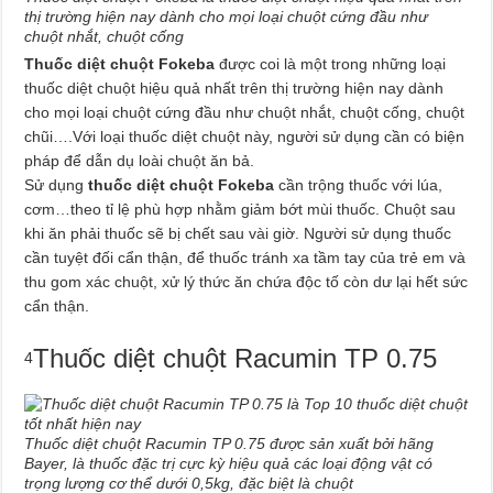
thị trường hiện nay dành cho mọi loại chuột cứng đầu như
chuột nhắt, chuột cống
Thuốc diệt chuột Fokeba
được coi là một trong những loại
thuốc diệt chuột hiệu quả nhất trên thị trường hiện nay dành
cho mọi loại chuột cứng đầu như chuột nhắt, chuột cống, chuột
chũi….Với loại thuốc diệt chuột này, người sử dụng cần có biện
pháp để dẫn dụ loài chuột ăn bả.
Sử dụng
thuốc diệt chuột Fokeba
cần trộng thuốc với lúa,
cơm…theo tỉ lệ phù hợp nhằm giảm bớt mùi thuốc. Chuột sau
khi ăn phải thuốc sẽ bị chết sau vài giờ. Người sử dụng thuốc
cần tuyệt đối cẩn thận, để thuốc tránh xa tầm tay của trẻ em và
thu gom xác chuột, xử lý thức ăn chứa độc tố còn dư lại hết sức
cẩn thận.
Thuốc diệt chuột Racumin TP 0.75
4
Thuốc diệt chuột Racumin TP 0.75 được sản xuất bởi hãng
Bayer, là thuốc đặc trị cực kỳ hiệu quả các loại động vật có
trọng lượng cơ thể dưới 0,5kg, đặc biệt là chuột