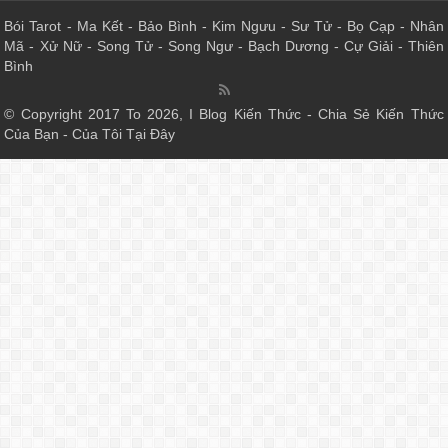
Bói Tarot
-
Ma Kết
-
Bảo Bình
-
Kim Ngưu
-
Sư Tử
-
Bọ Cạp
-
Nhân
Mã
-
Xử Nữ
-
Song Tử
-
Song Ngư
-
Bạch Dương
-
Cự Giải
-
Thiên
Bình
© Copyright 2017 To 2026, I Blog Kiến Thức - Chia Sẻ Kiến Thức
Của Bạn - Của Tôi Tại Đây