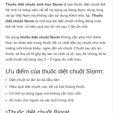
Thuốc diệt chuột sinh học Storm
là loại thuốc diệt chuột thế
hệ mới có dạng viên rất dễ sử dụng và đang được dùng rộng
rãi tại Việt Nam mà không cần sử dụng thêm mồi, bả.
Thuốc
diệt chuột Storm
là một loại bả diệt chuột chống đông máu
thế hệ mới, có hiệu quả tức thì chỉ sau 1 lần ăn mồi.
Sử dụng
thuốc diệt chuột Storm
không cần pha trộn thêm
thức ăn khác bởi trong thuốc đã có chất dẫn dụ chuột như một
miếng mồi khoái khẩu, ngon đối với chuột. Chuột sau khi ăn
thuốc sẽ tha về tổ gây lây lan và chết cả tổ, sau đó chúng sẽ bị
xuất huyết nội tạng sau 3 – 5 ngày do mất máu.
Ưu điểm của thuốc diệt chuột Storm:
Diệt chuột từ lần ăn bả đầu tiên
Hiệu quả diệt chuột cao, kể cả loài kháng thuốc
Có thể sử dụng ngay mà không cần trộn mồi
An toàn cho người và vật nuôi trong nhà
Thuốc diệt chuột Biorat
8