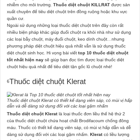
nhiễm cho môi trường.
Thuốc diệt chuột KILLRAT
được sản
xuất chuyên để tiêu diệt chuột trên đồng ruộng hoặc khu vực
quần cư.
Ngoài sử dụng những loại thuốc diệt chuột trên đây còn rất
nhiều biện pháp khác giúp đuổi chuột ra khỏi nhà như sử dụng
các loại bẫy chuột, máy đuổi chuột, keo dính chuột…nhưng
phương pháp diệt chuột hiệu quả nhất vẫn là sử dụng thuốc
diệt chuột sinh học. Hi vọng bài viết
top 10 thuốc diệt chuột
tốt nhất hiện nay
sẽ giúp bạn đọc tìm được loại thuốc diệt
chuột hiệu quả nhất để tiêu diệt tận gốc lũ chuột nhé!
Thuốc diệt chuột Klerat
6
Thuốc diệt chuột Klerat có thiết kế dạng viên sáp, có mùi vị hấp
dẫn và dễ dàng sử dụng đối với các loại gặm nhấm
Thuốc diệt chuột Klerat
là loại thuốc đơn liều thế hệ thứ 2
của thuốc diệt chuột chứa hoạt chất Brodifacoum chống đông
máu. Thuốc có thiết kế dạng viên sáp, có mùi vị hấp dẫn và dễ
dàng sử dụng đối với các loại gặm nhấm.
Klerat
có liều lượng