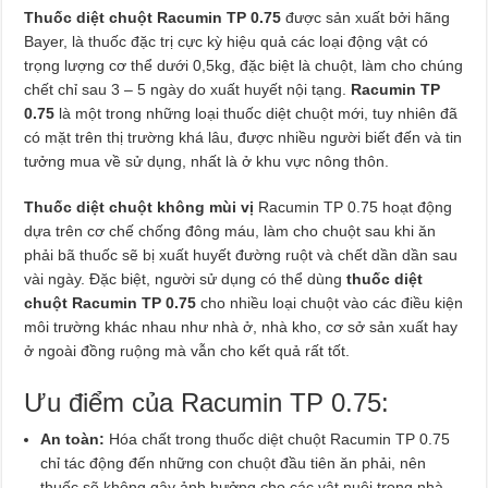
Thuốc diệt chuột Racumin TP 0.75
được sản xuất bởi hãng
Bayer, là thuốc đặc trị cực kỳ hiệu quả các loại động vật có
trọng lượng cơ thể dưới 0,5kg, đặc biệt là chuột, làm cho chúng
chết chỉ sau 3 – 5 ngày do xuất huyết nội tạng.
Racumin TP
0.75
là một trong những loại thuốc diệt chuột mới, tuy nhiên đã
có mặt trên thị trường khá lâu, được nhiều người biết đến và tin
tưởng mua về sử dụng, nhất là ở khu vực nông thôn.
Thuốc diệt chuột không mùi vị
Racumin TP 0.75 hoạt động
dựa trên cơ chế chống đông máu, làm cho chuột sau khi ăn
phải bã thuốc sẽ bị xuất huyết đường ruột và chết dần dần sau
vài ngày. Đặc biệt, người sử dụng có thể dùng
thuốc diệt
chuột Racumin TP 0.75
cho nhiều loại chuột vào các điều kiện
môi trường khác nhau như nhà ở, nhà kho, cơ sở sản xuất hay
ở ngoài đồng ruộng mà vẫn cho kết quả rất tốt.
Ưu điểm của Racumin TP 0.75:
An toàn:
Hóa chất trong thuốc diệt chuột Racumin TP 0.75
chỉ tác động đến những con chuột đầu tiên ăn phải, nên
thuốc sẽ không gây ảnh hưởng cho các vật nuôi trong nhà