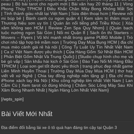
peau
|
Bộ bài tarot cho người mới
|
Bài văn hay 20 tháng 11
|
Vòng
Phong Thủy TPHCM
|
Điêu Khắc Chân Mày Bong Không Mất Sợi
|
Tỉnh thành giàu nhất tại Việt Nam
|
Sửa điện thoại hcm
|
Review nối
mi búp bê
|
Bánh canh cu ngon quận 4
|
Kem sâm trị thâm mụn
|
Thương hiệu sơn uy tín
|
Quán ăn nổi tiếng phố Triều Khúc
|
Xóa
xăm không sẹo HCM
|
Review Zen Spa Quy Nhơn
} | {
Quán bạch
tuộc nướng ngon Sài Gòn
|
Nối mi Quận 8
|
Sách ôn thi Starters –
Movers – Flyers
|
Vũ khí mạnh nhất trong game PUBG Mobile
|
Trò
chơi nhỏ tập hợp trẻ mầm non
|
Trường Dạy Múa Bụng HCM
|
địa chỉ
mua mèo cảnh giá rẻ hà nội
|
Công Ty Luật Uy Tín Nhất Việt Nam
|
Ca sĩ Việt Nam được yêu thích
| Cửa
Hàng Gốm Sứ Nhật Bản HCM
|
Phân Biệt Gốm Nhật Và Trung Quốc
} | {
Studio chụp hình cho mẹ và
bé gò vấp
|
Sân khấu hài kịch ở Sài Gòn
|
Đào Tạo Nối Mi Hàng Đầu
TPHCM
|
Loại sơn gel tốt được yêu thích
|
trang phục đẹp nhất game
Liên Minh Huyền Thoại
|
Trường Dạy Múa Dạy Múa HCM
|
thơ hay
viết về xứ Nghệ
|
Chia tay đồng nghiệp nên tặng gì
|
Địa chỉ mua
iPhone xách tay Hà Nội
|
Khu công nghiệp lớn nhất Việt Nam
|
Lan
Cẩm Cù
|
Xem tarot có đúng không
|
Chăm Sóc Lông Mày Sau Khi
Xăm Bong Nhanh Nhất
|
Ngân Hàng Lớn Nhất Việt Nam
}
[/wpts_spin]
Bài Viết Mới Nhất
Địa điểm đổi bằng lái xe ô tô quá hạn đáng tin cậy tại Quận 3