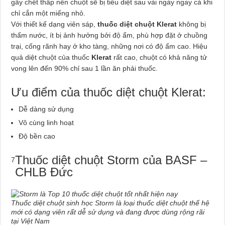
gây chết thấp nên chuột sẽ bị tiêu diệt sau vài ngày ngay cả khi
chỉ cắn một miếng nhỏ.
Với thiết kế dạng viên sáp,
thuốc diệt chuột Klerat
không bị
thấm nước, ít bị ảnh hưởng bởi độ ẩm, phù hợp đặt ở chuồng
trại, cống rãnh hay ở kho tàng, những nơi có độ ẩm cao. Hiệu
quả diệt chuột của thuốc
Klerat
rất cao, chuột có khả năng tử
vong lên đến 90% chỉ sau 1 lần ăn phải thuốc.
Ưu điểm của thuốc diệt chuột Klerat:
Dễ dàng sử dụng
Vô cùng linh hoạt
Độ bền cao
Thuốc diệt chuột Storm của BASF –
7
CHLB Đức
Thuốc diệt chuột sinh học Storm là loại thuốc diệt chuột thế hệ
mới có dạng viên rất dễ sử dụng và đang được dùng rộng rãi
tại Việt Nam