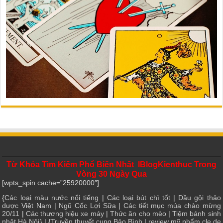
Từ Khóa Tìm Kiếm Phổ Biến Nhất IBlogKienthuc Trong
Vòng 30 Ngày Qua
[wpts_spin cache=”25920000″]
{
Các loại màu nước nổi tiếng
|
Các loại bút chì tốt
|
Dầu gội thảo
dược
Việt Nam |
Ngũ Cốc Lợi Sữa
|
Các tiết mục múa chào mừng
20/11
|
Các thương hiệu xe máy
|
Thức ăn cho mèo
|
Tiệm bánh sinh
nhật Hà Nội
} | {
Truyền thuyết cung Bảo Bình
|
review mỹ phẩm cle de