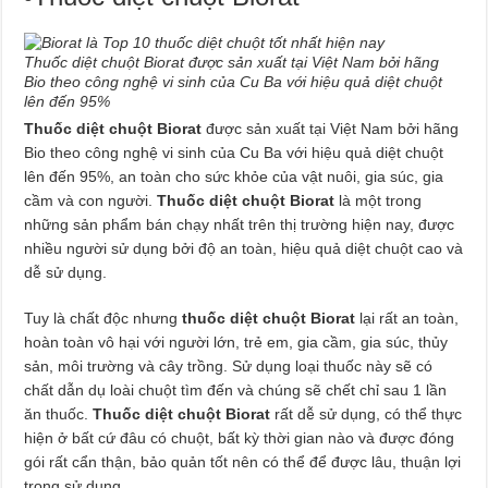
Thuốc diệt chuột Biorat được sản xuất tại Việt Nam bởi hãng
Bio theo công nghệ vi sinh của Cu Ba với hiệu quả diệt chuột
lên đến 95%
Thuốc diệt chuột Biorat
được sản xuất tại Việt Nam bởi hãng
Bio theo công nghệ vi sinh của Cu Ba với hiệu quả diệt chuột
lên đến 95%, an toàn cho sức khỏe của vật nuôi, gia súc, gia
cầm và con người.
Thuốc diệt chuột Biorat
là một trong
những sản phẩm bán chạy nhất trên thị trường hiện nay, được
nhiều người sử dụng bởi độ an toàn, hiệu quả diệt chuột cao và
dễ sử dụng.
Tuy là chất độc nhưng
thuốc diệt chuột Biorat
lại rất an toàn,
hoàn toàn vô hại với người lớn, trẻ em, gia cầm, gia súc, thủy
sản, môi trường và cây trồng. Sử dụng loại thuốc này sẽ có
chất dẫn dụ loài chuột tìm đến và chúng sẽ chết chỉ sau 1 lần
ăn thuốc.
Thuốc diệt chuột Biorat
rất dễ sử dụng, có thể thực
hiện ở bất cứ đâu có chuột, bất kỳ thời gian nào và được đóng
gói rất cẩn thận, bảo quản tốt nên có thể để được lâu, thuận lợi
trong sử dụng.