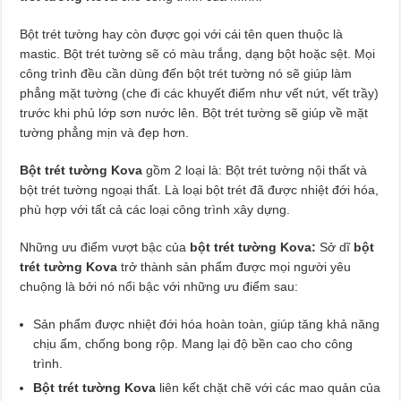
Bột trét tường hay còn được gọi với cái tên quen thuộc là
mastic. Bột trét tường sẽ có màu trắng, dạng bột hoặc sệt. Mọi
công trình đều cần dùng đến bột trét tường nó sẽ giúp làm
phẳng mặt tường (che đi các khuyết điểm như vết nứt, vết trầy)
trước khi phủ lớp sơn nước lên. Bột trét tường sẽ giúp về mặt
tường phẳng mịn và đẹp hơn.
Bột trét tường Kova
gồm 2 loại là: Bột trét tường nội thất và
bột trét tường ngoại thất. Là loại bột trét đã được nhiệt đới hóa,
phù hợp với tất cả các loại công trình xây dựng.
Những ưu điểm vượt bậc của
bột trét tường Kova:
Sở dĩ
bột
trét tường Kova
trở thành sản phẩm được mọi người yêu
chuộng là bởi nó nổi bậc với những ưu điểm sau:
Sản phẩm được nhiệt đới hóa hoàn toàn, giúp tăng khả năng
chịu ẩm, chống bong rộp. Mang lại độ bền cao cho công
trình.
Bột trét tường Kova
liên kết chặt chẽ với các mao quản của