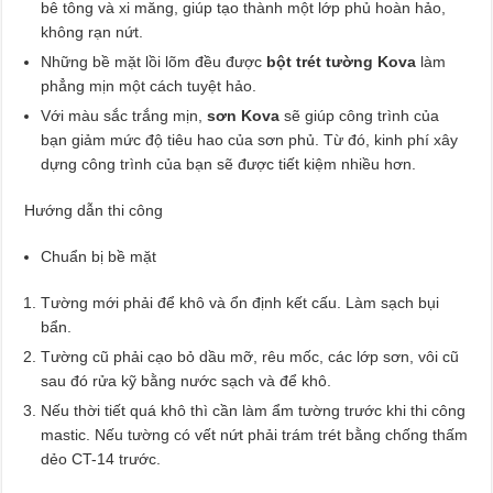
bê tông và xi măng, giúp tạo thành một lớp phủ hoàn hảo,
không rạn nứt.
Những bề mặt lồi lõm đều được
bột trét tường Kova
làm
phẳng mịn một cách tuyệt hảo.
Với màu sắc trắng mịn,
sơn Kova
sẽ giúp công trình của
bạn giảm mức độ tiêu hao của sơn phủ. Từ đó, kinh phí xây
dựng công trình của bạn sẽ được tiết kiệm nhiều hơn.
Hướng dẫn thi công
Chuẩn bị bề mặt
Tường mới phải để khô và ổn định kết cấu. Làm sạch bụi
bẩn.
Tường cũ phải cạo bỏ dầu mỡ, rêu mốc, các lớp sơn, vôi cũ
sau đó rửa kỹ bằng nước sạch và để khô.
Nếu thời tiết quá khô thì cần làm ẩm tường trước khi thi công
mastic. Nếu tường có vết nứt phải trám trét bằng chống thấm
dẻo CT-14 trước.