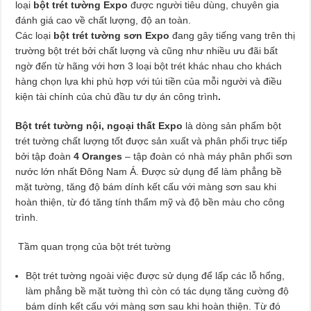
loại
bột trét tường Expo
được người tiêu dùng, chuyên gia
đánh giá cao về chất lượng, độ an toàn.
Các loại
bột trét tường sơn Expo
đang gây tiếng vang trên thị
trường bột trét bởi chất lượng và cũng như nhiều ưu đãi bất
ngờ đến từ hãng với hơn 3 loại bột trét khác nhau cho khách
hàng chọn lựa khi phù hợp với túi tiền của mỗi người và điều
kiện tài chính của chủ đầu tư dự án công trình
.
Bột trét tường nội, ngoại thất Expo
là dòng sản phẩm bột
trét tường chất lượng tốt được sản xuất và phân phối trực tiếp
bởi tập đoàn
4 Oranges
– tập đoàn có nhà máy phân phối sơn
nước lớn nhất Đông Nam Á. Được sử dụng để làm phẳng bề
mặt tường, tăng độ bám dính kết cấu với màng sơn sau khi
hoàn thiện, từ đó tăng tính thẩm mỹ và độ bền màu cho công
trình.
Tầm quan trọng của bột trét tường
Bột trét tường ngoài việc được sử dụng để lấp các lỗ hổng,
làm phẳng bề mặt tường thì còn có tác dụng tăng cường độ
bám dính kết cấu với màng sơn sau khi hoàn thiện. Từ đó