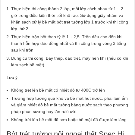
Thực hiện thi công thành 2 lớp, mỗi lớp cách nhau từ 1 – 2
giờ trong điều kiện thời tiết khô ráo. Sử dụng giấy nhám và
khăn sạch xử lý bề mặt bột trét tường lớp 1 trước khi thi công
lớp thứ 2
Thực hiện trộn bột theo tỷ lệ 1 ÷ 2,5. Trộn đều cho đến khi
thành hỗn hợp dẻo đồng nhất và thi công trong vòng 3 tiếng
sau khi trộn.
Dụng cụ thi công: Bay thép, dao trét, máy nén khí (nếu có khi
làm sạch bề mặt)
Lưu ý
Không trét lên bề mặt có nhiệt độ từ 400C trở lên
Trường hợp tường quá khô và bề mặt hút nước, phải làm ẩm
và giảm nhiệt độ bề mặt tường bằng nước sạch theo phương
pháp phun sương hay lăn rulô ướt.
Không trét lên bề mặt đã sơn hoặc bề mặt đã được làm láng.
Bột trét tường nội ngoại thất Spec Hi