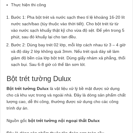
Thực hiện thi công
Bước 1: Pha bột trét và nước sạch theo tỉ lệ khoảng 16-20 lít
nước sạch/bao (tùy thuộc vào thời tiết). Cho bột trét từ từ
vào nước sạch khuấy thật kỹ cho vừa độ sệt. Để yên trong 5
phút, sau đó khuấy lại cho tan đều.
Bước 2: Dùng bay trét 02 lớp, mỗi lớp cách nhau từ 3 – 4 giờ
và độ dày 2 lớp không quá 3mm. Nếu trét quá dày sẽ làm
giảm độ bền của lớp bột trét. Dùng giấy nhám xả phẳng, thổi
sạch bụi. Sau 6-8 giờ có thể lăn sơn lót.
Bột trét tường Dulux
Bột trét tường Dulux
là vật liệu xử lý bề mặt được sử dụng
cho cả khu vực trong và ngoài nhà. Đây là dòng sản phẩm chất
lượng cao, dễ thi công, thường được sử dụng cho các công
trình dự án.
Nguồn gốc
bột trét tường nội ngoại thất Dulux
Đây là dòng sản phẩm thuộc tập đoàn sơn toàn cầu