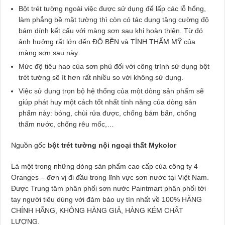
Bột trét tường ngoài việc được sử dụng để lấp các lỗ hổng,
làm phẳng bề mặt tường thì còn có tác dụng tăng cường độ
bám dính kết cấu với màng sơn sau khi hoàn thiện. Từ đó
ảnh hưởng rất lớn đến ĐỘ BỀN và TÍNH THẨM MỸ của
màng sơn sau này.
Mức độ tiêu hao của sơn phủ đối với công trình sử dụng bột
trét tường sẽ ít hơn rất nhiều so với không sử dụng.
Việc sử dụng trọn bộ hệ thống của một dòng sản phẩm sẽ
giúp phát huy một cách tốt nhất tính năng của dòng sản
phẩm này: bóng, chùi rửa được, chống bám bẩn, chống
thấm nước, chống rêu mốc,…
Nguồn gốc
bột trét tường nội ngoại thất Mykolor
Là một trong những dòng sản phẩm cao cấp của công ty 4
Oranges – đơn vị đi đầu trong lĩnh vực sơn nước tại Việt Nam.
Được Trung tâm phân phối sơn nước Paintmart phân phối tới
tay người tiêu dùng với đảm bảo uy tín nhất về 100% HÀNG
CHÍNH HÃNG, KHÔNG HÀNG GIẢ, HÀNG KÉM CHẤT
LƯỢNG.