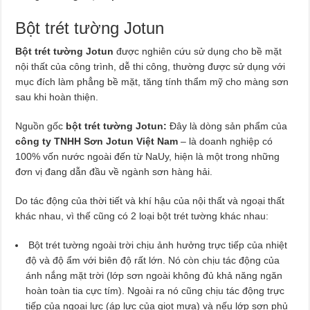
Bột trét tường Jotun
Bột trét tường Jotun
được nghiên cứu sử dụng cho bề mặt
nội thất của công trình, dễ thi công, thường được sử dụng với
mục đích làm phẳng bề mặt, tăng tính thẩm mỹ cho màng sơn
sau khi hoàn thiện.
Nguồn gốc
bột trét tường Jotun:
Đây là dòng sản phẩm của
công ty TNHH Sơn Jotun Việt Nam
– là doanh nghiệp có
100% vốn nước ngoài đến từ NaUy, hiện là một trong những
đơn vị đang dẫn đầu về ngành sơn hàng hải.
Do tác động của thời tiết và khí hậu của nội thất và ngoại thất
khác nhau, vì thế cũng có 2 loại bột trét tường khác nhau:
Bột trét tường ngoài trời chịu ảnh hưởng trực tiếp của nhiệt
độ và độ ẩm với biên độ rất lớn. Nó còn chịu tác động của
ánh nắng mặt trời (lớp sơn ngoài không đủ khả năng ngăn
hoàn toàn tia cực tím). Ngoài ra nó cũng chịu tác động trực
tiếp của ngoại lực (áp lực của giọt mưa) và nếu lớp sơn phủ