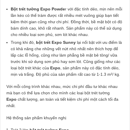
Bột trét tường Expo Powde
r với đặc tính dẻo, mịn nên mỗi
lần kéo có thể trám được rất nhiều mét vuông giúp bạn tiết
kiệm thời gian cũng như chi phí. Đồng thời, bề mặt bột có độ
bám dính cao, khô rất nhanh. Sản phẩm này có thể sử dụng
cho nhiều loại sơn phủ, sơn lót khác nhau.
Trong khi đó,
bột trét Expo Sunny
lại nổi bật với ưu điểm là
có khả năng che những vết nứt nhỏ nhất nên thích hợp để
lấp các lỗ hổng, cũng như làm phẳng bề mặt bê tông/ vữa
trước khi sử dụng sơn phủ hay sơn lót. Cũng giống như các
loại bột trét khác của
Expo
, sản phẩm này có đặc tính dẻo,
mịn và trắng. Độ phủ của sản phẩm rất cao từ 1-1.3 m²/ kg.
Với mỗi công trình khác nhau, mức chi phí đầu tư khác nhau
mà bạn có thể lựa chọn cho mình các loại bột trét tường
Expo
chất lượng, an toàn và tiết kiệm chi phí một cách tối đa
nhất.
Hệ thống sản phẩm khuyến nghị
Trét 2 lớp
bột trét tường Expo