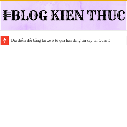
Địa điểm đổi bằng lái xe ô tô quá hạn đáng tin cậy tại Quận 3
Trung tâm nào học thi giấy phép lái xe hạng A (A2 cũ), A1 uy tín tại 