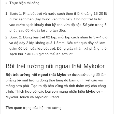
Thực hiện thi công
Bước 1: Pha bột trét và nước sạch theo tỉ lệ khoảng 16-20 lít
nước sạch/bao (tùy thuộc vào thời tiết). Cho bột trét từ từ
vào nước sạch khuấy thật kỹ cho vừa độ sệt. Để yên trong 5
phút, sau đó khuấy lại cho tan đều.
Bước 2: Dùng bay trét 02 lớp, mỗi lớp cách nhau từ 3 – 4 giờ
và độ dày 2 lớp không quá 1.5mm. Nếu trét quá dày sẽ làm
giảm độ bền của lớp bột trét. Dùng giấy nhám xả phẳng, thổi
sạch bụi. Sau 6-8 giờ có thể lăn sơn lót.
Bột trét tường nội ngoại thất Mykolor
Bột trét tường nội ngoại thất Mykolor
được sử dụng để làm
phẳng bề mặt tường đồng thời tăng độ bám dính kết cấu với
màng sơn phủ. Tạo ra độ bền vững và tính thẩm mỹ cho công
trình. Thích hợp với các loại sơn mang nhãn hiệu
Mykolor
–
Mykolor Touch và Mykolor Grand.
Tầm quan trọng của bột trét tường