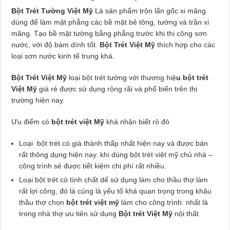
Bột Trét Tường Việt Mỹ
Là sản phẩm trộn lẩn gốc xi măng
dùng để làm mặt phẳng các bề mặt bê tông, tường và trần xi
măng. Tạo bề mặt tường bằng phẳng trước khi thi công sơn
nước, với độ bám dính tốt.
Bột Trét Việt Mỹ
thích hợp cho các
loại sơn nước kinh tế trung khá.
Bột Trét Việt Mỹ
loại bột trét tường với thương hiệ
u bột trét
Việt Mỹ
giá rẻ được sử dụng rộng rãi và phổ biến trên thị
trường hiện nay.
Ưu điểm có
bột trét việt Mỹ
khá nhận biết rỏ đó
Loại bột trét có giá thành thấp nhất hiện nay và được bán
rất thông dụng hiện nay. khi dùng bột trét việt mỹ chủ nhà –
công trình sẻ được tiết kiệm chi phí rất nhiều.
Loại bột trét có tính chất dể sử dụng làm cho thầu thợ làm
rất lợi công, đó là củng là yếu tố khá quan trọng trong khâu
thầu thợ chọn
bột trét việt mỹ
làm cho công trình. nhất là
trong nhà thợ ưu tiên sử dụng
Bột trét Việt Mỹ
nội thất