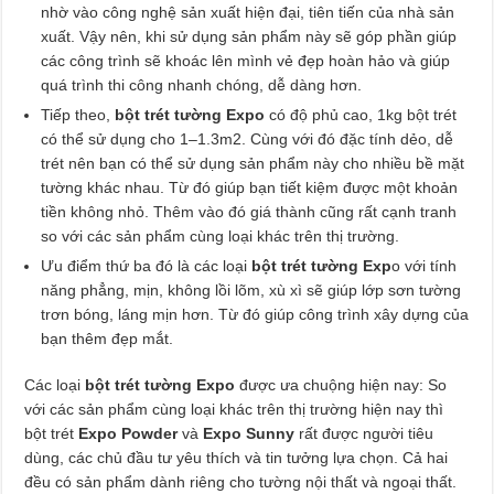
nhờ vào công nghệ sản xuất hiện đại, tiên tiến của nhà sản
xuất. Vậy nên, khi sử dụng sản phẩm này sẽ góp phần giúp
các công trình sẽ khoác lên mình vẻ đẹp hoàn hảo và giúp
quá trình thi công nhanh chóng, dễ dàng hơn.
Tiếp theo,
bột trét tường Expo
có độ phủ cao, 1kg bột trét
có thể sử dụng cho 1–1.3m2. Cùng với đó đặc tính dẻo, dễ
trét nên bạn có thể sử dụng sản phẩm này cho nhiều bề mặt
tường khác nhau. Từ đó giúp bạn tiết kiệm được một khoản
tiền không nhỏ. Thêm vào đó giá thành cũng rất cạnh tranh
so với các sản phẩm cùng loại khác trên thị trường.
Ưu điểm thứ ba đó là các loại
bột trét tường Exp
o với tính
năng phẳng, mịn, không lồi lõm, xù xì sẽ giúp lớp sơn tường
trơn bóng, láng mịn hơn. Từ đó giúp công trình xây dựng của
bạn thêm đẹp mắt.
Các loại
bột trét tường Expo
được ưa chuộng hiện nay: So
với các sản phẩm cùng loại khác trên thị trường hiện nay thì
bột trét
Expo Powder
và
Expo Sunny
rất được người tiêu
dùng, các chủ đầu tư yêu thích và tin tưởng lựa chọn. Cả hai
đều có sản phẩm dành riêng cho tường nội thất và ngoại thất.