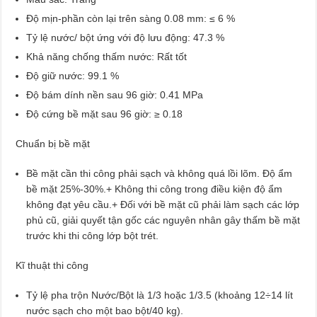
Độ mịn-phần còn lại trên sàng 0.08 mm: ≤ 6 %
Tỷ lệ nước/ bột ứng với độ lưu động: 47.3 %
Khả năng chống thấm nước: Rất tốt
Độ giữ nước: 99.1 %
Độ bám dính nền sau 96 giờ: 0.41 MPa
Độ cứng bề mặt sau 96 giờ: ≥ 0.18
Chuẩn bị bề mặt
Bề mặt cần thi công phải sạch và không quá lồi lõm. Độ ẩm
bề mặt 25%-30%.+ Không thi công trong điều kiện độ ẩm
không đạt yêu cầu.+ Đối với bề mặt cũ phải làm sạch các lớp
phủ cũ, giải quyết tận gốc các nguyên nhân gây thấm bề mặt
trước khi thi công lớp bột trét.
Kĩ thuật thi công
Tỷ lệ pha trộn Nước/Bột là 1/3 hoặc 1/3.5 (khoảng 12÷14 lít
nước sạch cho một bao bột/40 kg).