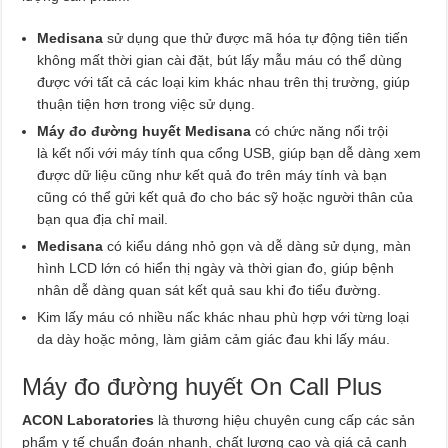
Medisana
sử dụng que thử được mã hóa tự động tiên tiến
không mất thời gian cài đặt, bút lấy mẫu máu có thể dùng
được với tất cả các loại kim khác nhau trên thị trường, giúp
thuận tiện hơn trong việc sử dụng.
Máy đo đường huyết Medisana
có chức năng nổi trội
là kết nối với máy tính qua cổng USB, giúp bạn dễ dàng xem
được dữ liệu cũng như kết quả đo trên máy tính và bạn
cũng có thể gửi kết quả đo cho bác sỹ hoặc người thân của
bạn qua địa chỉ mail.
Medisana
có kiểu dáng nhỏ gọn và dễ dàng sử dụng, màn
hình LCD lớn có hiển thị ngày và thời gian đo, giúp bệnh
nhân dễ dàng quan sát kết quả sau khi đo tiểu đường.
Kim lấy máu có nhiều nấc khác nhau phù hợp với từng loại
da dày hoặc mỏng, làm giảm cảm giác đau khi lấy máu.
Máy đo đường huyết On Call Plus
ACON Laboratories
là thương hiệu chuyên cung cấp các sản
phẩm y tế chuẩn đoán nhanh, chất lượng cao và giá cả cạnh