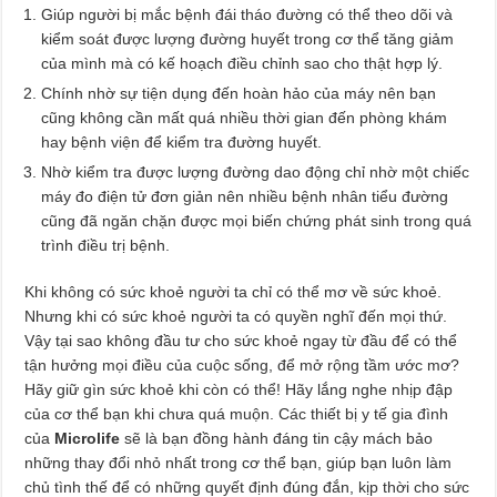
Giúp người bị mắc bệnh đái tháo đường có thể theo dõi và
kiểm soát được lượng đường huyết trong cơ thể tăng giảm
của mình mà có kế hoạch điều chỉnh sao cho thật hợp lý.
Chính nhờ sự tiện dụng đến hoàn hảo của máy nên bạn
cũng không cần mất quá nhiều thời gian đến phòng khám
hay bệnh viện để kiểm tra đường huyết.
Nhờ kiểm tra được lượng đường dao động chỉ nhờ một chiếc
máy đo điện tử đơn giản nên nhiều bệnh nhân tiểu đường
cũng đã ngăn chặn được mọi biến chứng phát sinh trong quá
trình điều trị bệnh.
Khi không có sức khoẻ người ta chỉ có thể mơ về sức khoẻ.
Nhưng khi có sức khoẻ người ta có quyền nghĩ đến mọi thứ.
Vậy tại sao không đầu tư cho sức khoẻ ngay từ đầu để có thể
tận hưởng mọi điều của cuộc sống, để mở rộng tầm ước mơ?
Hãy giữ gìn sức khoẻ khi còn có thể! Hãy lắng nghe nhịp đập
của cơ thể bạn khi chưa quá muộn. Các thiết bị y tế gia đình
của
Microlife
sẽ là bạn đồng hành đáng tin cậy mách bảo
những thay đổi nhỏ nhất trong cơ thể bạn, giúp bạn luôn làm
chủ tình thế để có những quyết định đúng đắn, kịp thời cho sức