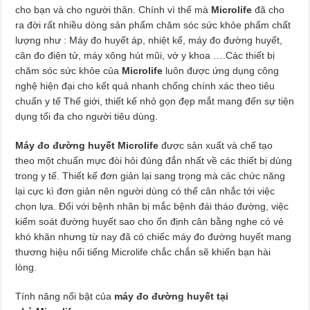
cho bạn và cho người thân. Chính vì thế mà
Microlife
đã cho
ra đời rất nhiều dòng sản phẩm chăm sóc sức khỏe phẩm chất
lượng như : Máy đo huyết áp, nhiệt kế, máy đo đường huyết,
cân đo điện tử, máy xông hút mũi, vớ y khoa ….Các thiết bị
chăm sóc sức khỏe của
Microlife
luôn được ứng dụng công
nghệ hiện đại cho kết quả nhanh chống chính xác theo tiêu
chuẩn y tế Thế giới, thiết kế nhỏ gọn đẹp mắt mang đến sự tiện
dụng tối đa cho người tiêu dùng.
Máy đo đường huyết Microlife
được sản xuất và chế tạo
theo một chuẩn mực đòi hỏi đúng đắn nhất về các thiết bị dùng
trong y tế. Thiết kế đơn giản lại sang trọng mà các chức năng
lại cực kì đơn giản nên người dùng có thể cân nhắc tới việc
chọn lựa. Đối với bệnh nhân bị mắc bệnh đái tháo đường, việc
kiểm soát đường huyết sao cho ổn định cân bằng nghe có vẻ
khó khăn nhưng từ nay đã có chiếc máy đo đường huyết mang
thương hiệu nổi tiếng Microlife chắc chắn sẽ khiến bạn hài
lòng.
Tính năng nổi bật của
máy đo đường huyết tại