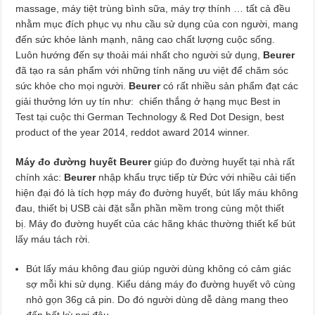
massage, máy tiệt trùng bình sữa, máy trợ thính … tất cả đều
nhằm mục đích phục vụ nhu cầu sử dụng của con người, mang
đến sức khỏe lành mạnh, nâng cao chất lượng cuộc sống.
Luôn hướng đến sự thoải mái nhất cho người sử dụng,
Beurer
đã tạo ra sản phẩm với những tính năng ưu việt để chăm sóc
sức khỏe cho mọi người.
Beurer
có rất nhiều sản phẩm đạt các
giải thưởng lớn uy tín như: chiến thắng ở hạng mục Best in
Test tại cuộc thi German Technology & Red Dot Design, best
product of the year 2014, reddot award 2014 winner.
Máy đo đường huyết Beurer
giúp đo đường huyết tại nhà rất
chính xác:
Beurer
nhập khẩu trực tiếp từ Đức với nhiều cải tiến
hiện đại đó là tích hợp máy đo đường huyết, bút lấy máu không
đau, thiết bị USB cài đặt sẵn phần mềm trong cùng một thiết
bị. Máy đo đường huyết của các hãng khác thường thiết kế bút
lấy máu tách rời.
Bút lấy máu không đau giúp người dùng không có cảm giác
sợ mỗi khi sử dụng. Kiểu dáng máy đo đường huyết vô cùng
nhỏ gọn 36g cả pin. Do đó người dùng dễ dàng mang theo
đến bất kỳ nơi đâu.