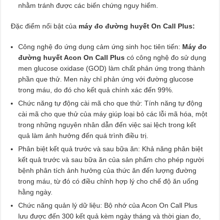
nhằm tránh được các biến chứng nguy hiểm.
Đặc điểm nổi bật của
máy đo đường huyết On Call Plus:
Công nghệ đo ứng dụng cảm ứng sinh học tiên tiến:
Máy đo
đường huyết Acon On Call Plus
có công nghệ đo sử dụng
men glucose oxidase (GOD) làm chất phản ứng trong thành
phần que thử. Men này chỉ phản ứng với đường glucose
trong máu, do đó cho kết quả chính xác đến 99%.
Chức năng tự động cài mã cho que thử: Tính năng tự động
cài mã cho que thử của máy giúp loại bỏ các lỗi mã hóa, một
trong những nguyên nhân dẫn đến việc sai lệch trong kết
quả làm ảnh hưởng đến quá trình điều trị.
Phân biệt kết quả trước và sau bữa ăn: Khả năng phân biệt
kết quả trước và sau bữa ăn của sản phẩm cho phép người
bệnh phân tích ảnh hưởng của thức ăn đến lượng đường
trong máu, từ đó có điều chỉnh hợp lý cho chế độ ăn uống
hằng ngày.
Chức năng quản lý dữ liệu: Bộ nhớ của Acon On Call Plus
lưu được đến 300 kết quả kèm ngày tháng và thời gian đo,