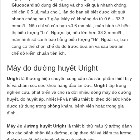
Glucocard
sử dụng dễ dàng và cho kết quả nhanh chóng,
chỉ cần 0.5 µL máu cho 1 lần đo bạn sẽ biết được kết quả
nhanh chóng sau 7 giây. Máy có khoảng đo từ 0.6 – 33.3
mmol/L. Nếu chỉ số của bạn <0.6 mmol/L, màn hình sẽ hiển
thị biểu tượng “Lo”. Ngược lại, nếu lớn hơn 33.3 mmol/L,
màn hình sẽ cảnh báo bằng biểu tượng “Hi”. Ngoài ra, bạn
cũng có thể chọn chế độ đo trước bữa ăn và sau bữa ăn,
chế độ kiểm chuẩn tiện ích.
Máy đo đường huyết Uright
Uright
là thương hiệu chuyên cung cấp các sản phẩm thiết bị y
tế và chăm sóc sức khỏe hàng đầu tại Đức.
Uright
tập trung
nghiên cứu, phát triển và cho ra đời nhiều dòng máy đo đường
huyết, đo huyết áp, nhiệt kế và nhiều thiết bị theo dõi sức khỏe
được sử dụng trong phòng khám, bệnh viện hoặc trong gia
đình.
Máy đo đường huyết Uright
là thiết bị thử máu lý tưởng dành
cho các bệnh nhân tiểu đường, giúp theo dõi và kiểm tra lượng
đường huyết thật nhanh chóng và chính xác.