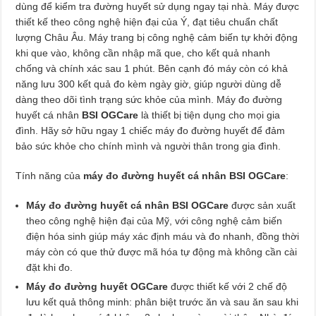
dùng để kiểm tra đường huyết sử dụng ngay tại nhà. Máy được
thiết kế theo công nghệ hiện đại của Ý, đạt tiêu chuẩn chất
lượng Châu Âu. Máy trang bị công nghệ cảm biến tự khởi động
khi que vào, không cần nhập mã que, cho kết quả nhanh
chống và chính xác sau 1 phút. Bên cạnh đó máy còn có khả
năng lưu 300 kết quả đo kèm ngày giờ, giúp người dùng dễ
dàng theo dõi tình trạng sức khỏe của mình. Máy đo đường
huyết cá nhân
BSI OGCare
là thiết bị tiện dụng cho mọi gia
đình. Hãy sở hữu ngay 1 chiếc máy đo đường huyết để đảm
bảo sức khỏe cho chính mình và người thân trong gia đình.
Tính năng của
máy đo đường huyết cá nhân BSI OGCare
:
Máy đo đường huyết cá nhân BSI OGCare
được sản xuất
theo công nghệ hiện đại của Mỹ, với công nghệ cảm biến
điện hóa sinh giúp máy xác định máu và đo nhanh, đồng thời
máy còn có que thử được mã hóa tự động mà không cần cài
đặt khi đo.
Máy đo đường huyết OGCare
được thiết kế với 2 chế độ
lưu kết quả thông minh: phân biệt trước ăn và sau ăn sau khi