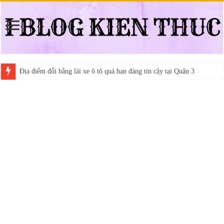
Địa điểm đổi bằng lái xe ô tô quá hạn đáng tin cậy tại Quận 3
Trung tâm nào học thi giấy phép lái xe hạng A (A2 cũ), A1 uy tín tại 