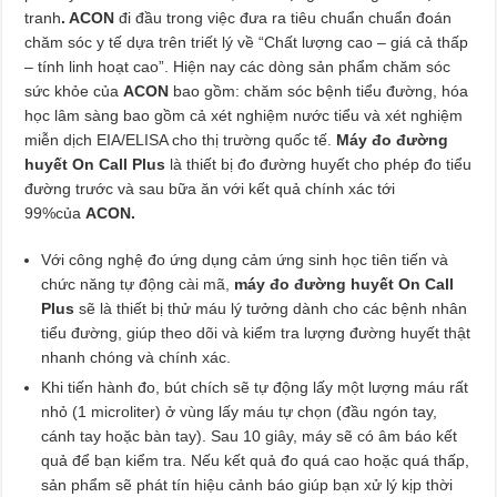
tranh
. ACON
đi đầu trong việc đưa ra tiêu chuẩn chuẩn đoán
chăm sóc y tế dựa trên triết lý về “Chất lượng cao – giá cả thấp
– tính linh hoạt cao”. Hiện nay các dòng sản phẩm chăm sóc
sức khỏe của
ACON
bao gồm: chăm sóc bệnh tiểu đường, hóa
học lâm sàng bao gồm cả xét nghiệm nước tiểu và xét nghiệm
miễn dịch EIA/ELISA cho thị trường quốc tế.
Máy đo đường
huyết On Call Plus
là thiết bị đo đường huyết cho phép đo tiểu
đường trước và sau bữa ăn với kết quả chính xác tới
99%của
ACON.
Với công nghệ đo ứng dụng cảm ứng sinh học tiên tiến và
chức năng tự động cài mã,
máy đo đường huyết On Call
Plus
sẽ là thiết bị thử máu lý tưởng dành cho các bệnh nhân
tiểu đường, giúp theo dõi và kiểm tra lượng đường huyết thật
nhanh chóng và chính xác.
Khi tiến hành đo, bút chích sẽ tự động lấy một lượng máu rất
nhỏ (1 microliter) ở vùng lấy máu tự chọn (đầu ngón tay,
cánh tay hoặc bàn tay). Sau 10 giây, máy sẽ có âm báo kết
quả để bạn kiểm tra. Nếu kết quả đo quá cao hoặc quá thấp,
sản phẩm sẽ phát tín hiệu cảnh báo giúp bạn xử lý kịp thời