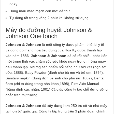
ngày.
Dùng máu mao mạch còn mới để thử.
Tự động tắt trong vòng 2 phút khi không sử dụng.
Máy đo đường huyết Johnson &
Johnson OneTouch
Johnson & Johnson
là một công ty dược phẩm, thiết bị y tế
và đóng gói hàng hóa tiêu dùng của Hoa Kỳ được thành lập
vào năm 1886.
Johnson & Johnson
đã có rất nhiều phát kiến
mới trong lĩnh vực chăm sóc sức khỏe ngay trong những ngày
đầu thành lập. Những sản phẩm nổi tiếng như Aid kits (hộp sơ
cứu, 1888), Baby Powder (dành cho bà mẹ và trẻ em, 1894),
Sanitary napkin (dung dịch vệ sinh cho phụ nữ, 1887), Dental
floss (chỉ tơ dùng trong nha khoa,1898), First Aids Manual
(băng dính các nhân, 1901) đã giúp công ty tạo chỗ đứng vững
chắc trên thị trường.
Johnson & Johnson
đã xây dựng hơn 250 trụ sở và nhà máy
tại hơn 57 quốc gia. Công ty tập trung trên 3 phân đoạn chính :