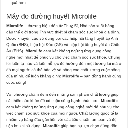
quả hơn
Máy đo đường huyết Microlife
Microlife
– thương hiệu đến từ Thuỵ Sĩ, Nhà sản xuất hàng
đầu thế giới trong lĩnh vực thiết bị chăm sóc sức khoẻ gia đình.
Được khuyến cáo sử dụng bởi các hiệp hội tăng huyết áp Anh
Quốc (BHS), hiệp hội Đức (GS) và hiệp hội tăng huyết áp Châu
Âu (EHS).
Microlife
cam kết không ngừng ứng dụng công
nghệ mới nhất để phục vụ cho việc chăm sóc sức khỏe. Chúng
tôi luôn tự hào và luôn nỗ lực để hướng đến một tương lai mà ở
đó mọi người có thể bảo vệ và nâng cao chất lượng cuộc sống
của mình, để luôn khẳng định:
Microlife
– bạn đồng hành cùng
cuộc sống!
Với phương châm đem đến những sảm phẩm chất lượng giúp
cải thiện sức khỏe để có cuộc sống hạnh phúc hơn.
Microlife
cam kết không ngừng ứng dụng công nghệ mới để phụ vụ cho
việc chăm sóc sức khỏe của mọi người. Chất lượng quốc tế là
nhiệm vụ hàng đầu gắn liền với các tiêu chuẩn an toàn và độ
tiện lợi khi sử dụng.
Microlife
giúp bạn sự lựa chọn đúng đắn