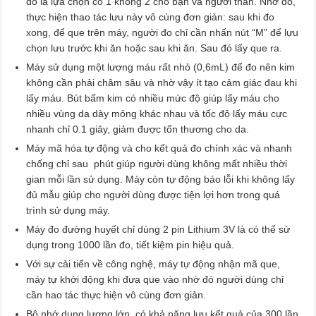
đo là lựa chọn có 1 không 2 cho bạn và người thân. Nhờ đó,
thực hiện thao tác lưu này vô cùng đơn giản: sau khi đo
xong, để que trên máy, người đo chỉ cần nhấn nút “M” để lựu
chọn lưu trước khi ăn hoặc sau khi ăn. Sau đó lấy que ra.
Máy sử dụng một lượng máu rất nhỏ (0,6mL) để đo nên kim
không cần phải châm sâu và nhờ vậy ít tạo cảm giác đau khi
lấy máu. Bút bấm kim có nhiều mức độ giúp lấy máu cho
nhiều vùng da dày mỏng khác nhau và tốc độ lấy máu cực
nhanh chỉ 0.1 giây, giảm được tổn thương cho da.
Máy mã hóa tự động và cho kết quả đo chính xác và nhanh
chống chỉ sau phút giúp người dùng không mất nhiều thời
gian mỗi lần sử dụng. Máy còn tự động báo lỗi khi không lấy
đủ mẫu giúp cho người dùng được tiện lợi hơn trong quá
trình sử dụng máy.
Máy đo đường huyết chỉ dùng 2 pin Lithium 3V là có thể sử
dụng trong 1000 lần đo, tiết kiệm pin hiệu quả.
Với sự cải tiến về công nghệ, máy tự động nhận mã que,
máy tự khởi động khi đưa que vào nhờ đó người dùng chỉ
cần hao tác thực hiện vô cùng đơn giản.
Bộ nhớ dung lượng lớn, có khả năng lưu kết quả của 300 lần