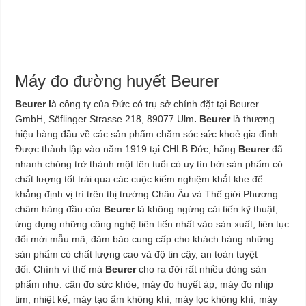
Máy đo đường huyết Beurer
Beurer l
à công ty của Đức có trụ sở chính đặt tại Beurer
GmbH, Söflinger Strasse 218, 89077 Ulm
. Beurer
là thương
hiệu hàng đầu về các sản phẩm chăm sóc sức khoẻ gia đình.
Được thành lập vào năm 1919 tại CHLB Đức, hãng
Beurer
đã
nhanh chóng trở thành một tên tuổi có uy tín bởi sản phẩm có
chất lượng tốt trải qua các cuộc kiểm nghiệm khắt khe để
khẳng định vị trí trên thị trường Châu Âu và Thế giới.Phương
châm hàng đầu của
Beurer
là không ngừng cải tiến kỹ thuật,
ứng dụng những công nghệ tiên tiến nhất vào sản xuất, liên tục
đổi mới mẫu mã, đảm bảo cung cấp cho khách hàng những
sản phẩm có chất lượng cao và độ tin cậy, an toàn tuyệt
đối. Chính vì thế mà
Beurer
cho ra đời rất nhiều dòng sản
phẩm như: cân đo sức khỏe, máy đo huyết áp, máy đo nhịp
tim, nhiệt kế, máy tạo ẩm không khí, máy lọc không khí, máy