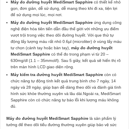
Máy đo đường huyết MediSmart Sapphire
có thiết kế nhỏ
gọn, đơn giản, dễ sử dụng, dễ mang theo khi đi xa, tiện lợi
để sử dụng mọi lúc, mọi nơi.
Máy đo đường huyết MediSmart Sapphire
ứng dụng công
nghệ điện hóa tiên tiến dẫn đầu thế giới với những ưu điểm
vượt trội trong việc theo dõi đường huyết. Với que thử tự
động lấy lượng máu rất nhỏ 0.6µl (microliter) ở vùng lấy máu
tự chọn (cánh tay hoặc bàn tay),
máy đo đường huyết
MediSmart Sapphire
có thể đo trong phạm vi từ 20 –
630mg/dl (1.1 – 35mmol/l). Sau 5 giây, kết quả sẽ hiển thị rõ
trên màn hình LCD giao diện rộng.
Máy kiểm tra đường huyết MediSmart Sapphire
còn có
chức năng tự động tính kết quả trung bình cho 7 ngày, 14
ngày và 28 ngày, giúp bạn dễ dàng theo dõi và đánh giá tình
hình sức khỏe thường xuyên và lâu dài.Ngoài ra, MediSmart
Sapphire còn có chức năng tự báo lỗi khi lượng máu không
đủ.
Máy đo đường huyết MediSmart Sapphire
là sản phẩm lý
tưởng để theo dõi tiểu đường thường xuyên giúp bảo vệ sức