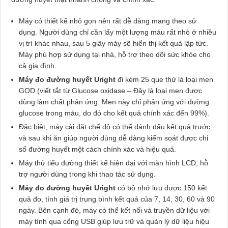
Máy có thiết kế nhỏ gọn nên rất dễ dàng mang theo sử
dụng. Người dùng chỉ cần lấy một lượng máu rất nhỏ ở nhiều
vị trí khác nhau, sau 5 giây máy sẽ hiển thị kết quả lập tức.
Máy phù hợp sử dụng tại nhà, hỗ trợ theo dõi sức khỏe cho
cả gia đình.
Máy đo đường huyết Uright
đi kèm 25 que thử là loại men
GOD (viết tắt từ Glucose oxidase – Đây là loại men được
dùng làm chất phản ứng. Men này chỉ phản ứng với đường
glucose trong máu, do đó cho kết quả chính xác đến 99%).
Đặc biệt, máy cài đặt chế độ có thể đánh dấu kết quả trước
và sau khi ăn giúp người dùng dễ dàng kiểm soát được chỉ
số đường huyết một cách chính xác và hiệu quả.
Máy thử tiểu đường thiết kế hiện đại với màn hình LCD, hỗ
trợ người dùng trong khi thao tác sử dụng.
Máy đo đường huyết Uright
có bộ nhớ lưu được 150 kết
quả đo, tính giá trị trung bình kết quả của 7, 14, 30, 60 và 90
ngày. Bên cạnh đó, máy có thể kết nối và truyền dữ liệu với
máy tính qua cổng USB giúp lưu trữ và quản lý dữ liệu hiệu