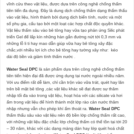
vĩnh cửu theo vật liệu, được dựa trên công nghệ chống thấm
tiên tiến đa dụng. Đây là dung dịch chống thấm dạng thẩm thấu
vào vật liệu, hình thành bởi dung dịch biến tính, nước và một
số phụ gia, cấu tạo bởi một loạt các hợp chất độc quyền khác.
Vật liệu thấm sâu vào bê tông hay vữa tạo phản ứng Silic phát
triển Gel để lấp kín những hàn gắn đường nứt tới 0,3 mm và
những lỗ li ti hay mao dẫn giúp vữa hay bê tông xây đặc
chắc,với nhiều lợi ích cho bê tông hay tường xây như: kéo
dài độ bền và giảm tính thấm nước .
Water Seal DPC
là sản phẩm dựa trên công nghệ chống thấm
tiên tiến hiện đại đã được ứng dụng tại nước ngoài nhiều năm.
Với ưu điểm rất dễ làm, chỉ cần trộn vào vữa trát, quét hay lăn
trên bề mặt bê tông ,các vật liệu khác sẽ đạt được sự thâm
nhập tối đa vào trong vật liệu, hoạt hóa với các silicate và hơi
ẩm trong vật liệu để hình thành một lớp rào cản nước thâm
nhập nhưng vẫn cho phép khí ẩm thoát ra.
Water Seal DPC
thẩm thấu sâu vào vật liệu nên độ bền lớp chống thấm rất cao,
với những vật liệu đặc chắc lớp chống thấm có thể tồn tại tới 20
– 30 năm, khác với các dạng màng dán hay lớp quét hoá chất