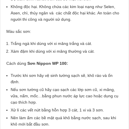
Không độc hại. Không chứa các kim loại nạng như Selen,
Asen, chì, thủy ngân và các chất độc hại khác. An toàn cho
người thi công và người sử dụng.
Màu sắc sơn:
Trắng ngà khi dùng với xi măng trắng và cát.
Xám đậm khi dùng với xi măng thường và cát.
Cách dùng
Sơn Nippon WP 100:
Trước khi sơn hãy vệ sinh tường sạch sẽ, khô ráo và ổn
định.
Nếu sơn tường cũ hãy cạo sạch các lớp sơn cũ, xi măng,
vữa, nấm, mốc…bằng phun nước áp lực cao hoặc dụng cụ
cạo thích hợp.
Xử lí các vết nứt bằng hỗn hợp 3 cát, 1 xi và 3 sơn.
Nên làm ẩm các bề mặt quá khô bằng nước sạch, sau khi
khô mới bắt đầu sơn.