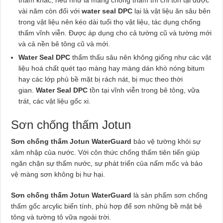
vài năm còn đối với
water seal DPC
lại là vật liệu ăn sâu bên
trong vật liệu nên kéo dài tuổi thọ vật liệu, tác dụng chống
thấm vĩnh viễn. Được áp dụng cho cả tường cũ và tường mới
và cả nền bê tông cũ và mới.
Water Seal DPC
thẩm thấu sâu nên không giống như các vật
liệu hoá chất quét tạo màng hay màng dán khò nóng bitum
hay các lớp phủ bề mặt bị rách nát, bị mục theo thời
gian.
Water Seal DPC
tồn tại vĩnh viễn trong bê tông, vữa
trát, các vật liệu gốc xi.
Sơn chống thấm Jotun
Sơn chống thấm Jotun WaterGuard
bảo vệ tường khỏi sự
xâm nhập của nước. Với côn thức chống thấm tiên tiến giúp
ngăn chặn sự thấm nước, sự phát triển của nấm mốc và bảo
vệ màng sơn không bị hư hại.
Sơn chống thấm Jotun WaterGuard
là sản phẩm sơn chống
thấm gốc arcylic biến tính, phù hợp để sơn những bề mặt bê
tông và tường tô vữa ngoài trời.