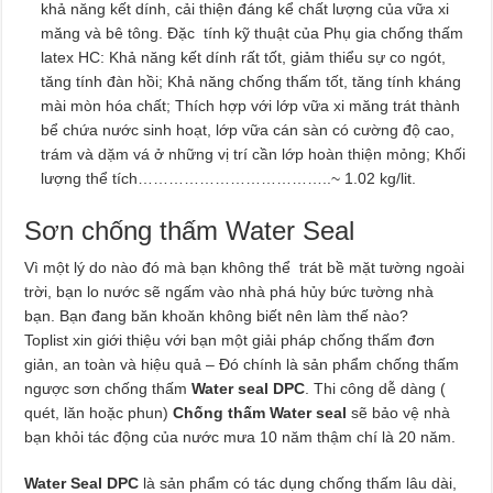
khả năng kết dính, cải thiện đáng kể chất lượng của vữa xi
măng và bê tông. Đặc tính kỹ thuật của Phụ gia chống thấm
latex HC: Khả năng kết dính rất tốt, giảm thiểu sự co ngót,
tăng tính đàn hồi; Khả năng chống thấm tốt, tăng tính kháng
mài mòn hóa chất; Thích hợp với lớp vữa xi măng trát thành
bể chứa nước sinh hoạt, lớp vữa cán sàn có cường độ cao,
trám và dặm vá ở những vị trí cần lớp hoàn thiện mỏng; Khối
lượng thể tích………………………………..~ 1.02 kg/lit.
Sơn chống thấm Water Seal
Vì một lý do nào đó mà bạn không thể trát bề mặt tường ngoài
trời, bạn lo nước sẽ ngấm vào nhà phá hủy bức tường nhà
bạn. Bạn đang băn khoăn không biết nên làm thế nào?
Toplist xin giới thiệu với bạn một giải pháp chống thấm đơn
giản, an toàn và hiệu quả – Đó chính là sản phẩm chống thấm
ngược sơn chống thấm
Water seal DPC
. Thi công dễ dàng (
quét, lăn hoặc phun)
Chống thấm Water seal
sẽ bảo vệ nhà
bạn khỏi tác động của nước mưa 10 năm thậm chí là 20 năm.
Water Seal DPC
là sản phẩm có tác dụng chống thấm lâu dài,