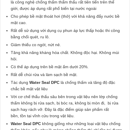
là công nghệ chống thấm thẩm thấu rất tiên tiến trên thế
giới, được áp dụng rất phổ biến tại nước ngoài
Cho phép bề mặt thoát hơi (thở) với khả năng đẩy nước bề
mặt cao.
Rất dễ sử dụng với dụng cụ phun áp lực thấp hoặc thi công
bằng chổi quét, ru lô.
Giảm thiểu co ngót, nứt nẻ.
Tăng khả năng kháng hóa chất. Không độc hại. Không mùi
hôi.
Có thể áp dụng trên bề mặt ẩm dưới 20%.
Rất dễ chùi rửa và làm sạch bề mặt.
Tác dụng
Water Seal DPC
là chống thấm và tăng độ đặc
chắc bề mặt vật liệu
Với cơ chế thẩu thấu sâu bên trong vật liệu nên lớp chống
thấm không bị rửa sạch, bị bóc ra, không bị mòn đi, bị rửa
sạch hay rách vỡ. Đây là đặc điểm giúp sản phẩm rất
bền, tồn tại vĩnh cửu trong vật liệu.
Water Seal DPC
không giống như những loại vật liệu chống
thấm khác, nếu như là màng chống thấm thì chỉ tồn tại được