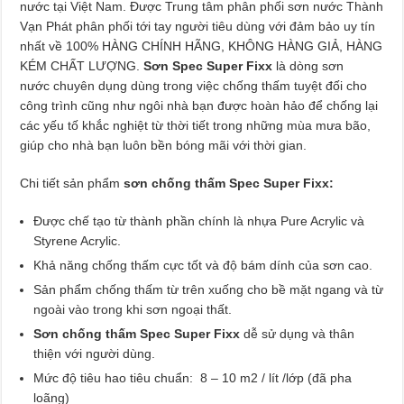
nước tại Việt Nam. Được Trung tâm phân phối sơn nước Thành
Vạn Phát phân phối tới tay người tiêu dùng với đảm bảo uy tín
nhất về 100% HÀNG CHÍNH HÃNG, KHÔNG HÀNG GIẢ, HÀNG
KÉM CHẤT LƯỢNG.
Sơn Spec Super Fixx
là dòng sơn
nước chuyên dụng dùng trong việc chống thấm tuyệt đối cho
công trình cũng như ngôi nhà bạn được hoàn hảo để chống lại
các yếu tố khắc nghiệt từ thời tiết trong những mùa mưa bão,
giúp cho nhà bạn luôn bền bóng mãi với thời gian.
Chi tiết sản phẩm
sơn chống thấm Spec Super Fixx:
Được chế tạo từ thành phần chính là nhựa Pure Acrylic và
Styrene Acrylic.
Khả năng chống thấm cực tốt và độ bám dính của sơn cao.
Sản phẩm chống thấm từ trên xuống cho bề mặt ngang và từ
ngoài vào trong khi sơn ngoại thất.
Sơn chống thấm Spec Super Fixx
dễ sử dụng và thân
thiện với người dùng.
Mức độ tiêu hao tiêu chuẩn: 8 – 10 m2 / lít /lớp (đã pha
loãng)