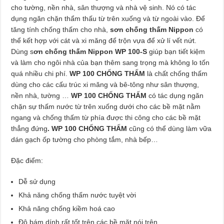
cho tường, nền nhà, sân thượng và nhà vệ sinh. Nó có tác
dụng ngăn chặn thẩm thấu từ trên xuống và từ ngoài vào. Để
tăng tính chống thấm cho nhà,
sơn chống thấm Nippon
có
thể kết hợp với cát và xi măng để trộn vựa để xử lí vết nứt.
Dùng s
ơn chống thấm Nippon WP 100-S
giúp bạn tiết kiệm
và làm cho ngôi nhà của bạn thêm sang trọng mà không lo tốn
quá nhiều chi phí.
WP 100 CHỐNG THẤM
là chất chống thấm
dùng cho các cấu trúc xi măng và bê-tông như sân thượng,
nền nhà, tường …
WP 100 CHỐNG THẤM
có tác dụng ngăn
chặn sự thấm nước từ trên xuống dưới cho các bề mặt nằm
ngang và chống thấm từ phía được thi công cho các bề mặt
thẳng đứng
. WP 100 CHỐNG THẤM
cũng có thể dùng làm vữa
dán gạch ốp tường cho phòng tắm, nhà bếp…
Đặc điểm:
Dễ sử dụng
Khả năng chống thấm nước tuyệt vời
Khả năng chống kiềm hoá cao
Độ bám dính rất tốt trên các bề mặt nói trên