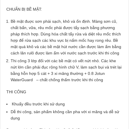
CHUẨN BỊ BỀ MẶT:
Bề mặt đuợc sơn phải sạch, khô và ổn định. Màng sơn cũ,
chất bẩn, vữa, rêu mốc phải được tẩy sạch bằng phương
pháp thích hợp. Dùng hóa chất tẩy rửa và diệt rêu mốc thích
hợp để rửa sạch các khu vực bị nấm mốc hay rong rêu. Bề
mặt quá khô và các bề mặt hút nước cần được làm ẩm bằng
cách lăn rulô được làm ẩm với nước sạch trước khi thi công
Thi công 3 lớp đối với các bề mặt có vết nứt nhỏ. Các khe
nứt lớn cần phải đục rộng hình chữ V, làm sạch bụi và trét lại
bằng hỗn hợp 5 cát + 3 xi măng thường + 0.8 Jotun
WaterGuard – chất chống thấm trước khi thi công
THI CÔNG
Khuấy đều trước khi sử dụng
Dễ thi công, sản phẩm không cần pha với xi măng và dễ sử
dụng