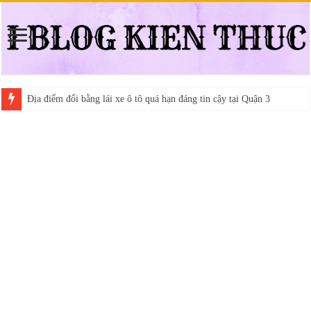
Địa điểm đổi bằng lái xe ô tô quá hạn đáng tin cậy tại Quận 3
Trung tâm nào học thi giấy phép lái xe hạng A (A2 cũ), A1 uy tín tại 