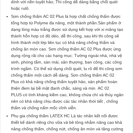
dính với nền tuyệt hảo; Thi công dễ dàng bằng chổi quét
hoặc rulô.
Sơn chống thấm AC 02 Plus là hợp chất chống thấm được
tổng hợp từ Polyme đa năng, một thành phần.Sản phẩm ở
dạng lỏng màu trắng được sử dụng kết hợp với xi măng tạo
thành hỗn hợp có độ dẻo, dễ thi công, sau khi thi công sẽ
hình thành một lớp liên tục có khả năng chống thấm và
chống ăn mòn cao. Sơn chống thấm AC 02 Plus được ứng
dụng rộng rãi cho các hạng mục: Tường ngoài nhà, nhà vệ
sinh, phòng tắm, sàn mái, sân thượng, ban công, các công
trình ngầm. Có thể sử dụng chổi quét, lu rô để thi công sơn
chống thấm một cách dễ dàng. Sơn chống thấm AC 02
Plus có khả năng chống thấm tuyệt hảo, sản phẩm hoàn
thiện đem lại bề mặt đanh chắc, sáng và mịn. AC 02
PLUS có tính kháng kiềm cao, không chứa chì và thủy ngân
nên có khả năng chịu được các tác nhân thời tiết , chống
thấm và chống nấm mốc vĩnh viễn.
Phụ gia chống thấm LATEX HC Là tác nhân kết nối được
thiết kế dành riêng cho vữa và bê tông nhằm nâng cao khả
năng chống thấm, chống nứt, chống ăn mòn và tăng cường