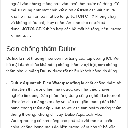
ngoài vào nhưng màng sơn vẫn thoát hơi nước dễ dàng. Có
thể sử dụng như một chất kết dính để trám các vết nứt và
khe hở nhỏ trên bề mặt bê tông. JOTON­ CT-X không cháy
và không chứa chì, thủy ngân. An toàn cho người sử
dụng. JOTONCT-X thích hợp các bề mặt bê tông, nền, tường
xi măng, …
Sơn chống thấm Dulux
Dulux
là một thương hiệu sơn nổi tiếng của tập đoàng ICI. Với
bề mặt đanh chắc khả năng chống thấm vượt trội, sơn chống
thấm pha xi măng
Dulux
được rất nhiều khách hàng tin dùng.
Dulux Aquatech Flex Waterproofing
là chất chống thấm tốt
nhất trên thị trường hiện nay được các nhà thầu chuyên
nghiệp tin dùng. Sản phẩm ứng dụng công nghệ Elastoproof
độc đáo cho màng sơn dày và siêu co giãn, mang đến khả
năng chống thấm gấp 2 lần so với các sản phẩm chống thấm
thông thường. Không chỉ vậy, Dulux Aquatech Flex
Waterproofing có khả năng che phủ các vết rạn nứt chân
chim, chống loang màu do hiện tượng kiềm hóa từ hồ vữa,