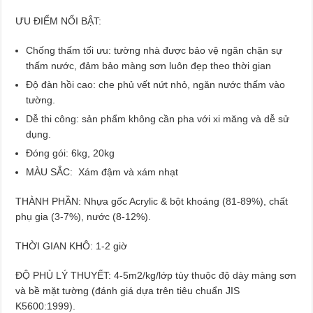
ƯU ĐIỂM NỔI BẬT:
Chống thấm tối ưu: tường nhà được bảo vệ ngăn chặn sự
thấm nước, đảm bảo màng sơn luôn đẹp theo thời gian
Độ đàn hồi cao: che phủ vết nứt nhỏ, ngăn nước thấm vào
tường.
Dễ thi công: sản phẩm không cần pha với xi măng và dễ sử
dụng.
Đóng gói: 6kg, 20kg
MÀU SẮC: Xám đậm và xám nhạt
THÀNH PHẦN: Nhựa gốc Acrylic & bột khoáng (81-89%), chất
phụ gia (3-7%), nước (8-12%).
THỜI GIAN KHÔ: 1-2 giờ
ĐỘ PHỦ LÝ THUYẾT: 4-5m2/kg/lớp tùy thuộc độ dày màng sơn
và bề mặt tường (đánh giá dựa trên tiêu chuẩn JIS
K5600:1999).