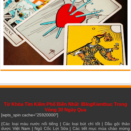
Từ Khóa Tìm Kiếm Phổ Biến Nhất IBlogKienthuc Trong
Vòng 30 Ngày Qua
[wpts_spin cache=”25920000″]
{
Các loại màu nước nổi tiếng
|
Các loại bút chì tốt
|
Dầu gội thảo
dược
Việt Nam |
Ngũ Cốc Lợi Sữa
|
Các tiết mục múa chào mừng