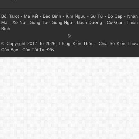
Bói Tarot
-
Ma Kết
-
Bảo Bình
-
Kim Ngưu
-
Sư Tử
-
Bọ Cạp
-
Nhân
Mã
-
Xử Nữ
-
Song Tử
-
Song Ngư
-
Bạch Dương
-
Cự Giải
-
Thiên
Bình
© Copyright 2017 To 2026, I Blog Kiến Thức - Chia Sẻ Kiến Thức
Của Bạn - Của Tôi Tại Đây