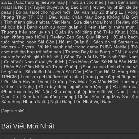
20/11
|
Các thương hiệu xe máy
|
Thức ăn cho mèo
|
Tiệm bánh sinh
nhật Hà Nội
} | {
Truyền thuyết cung Bảo Bình
|
review mỹ phẩm cle de
peau
|
Bộ bài tarot cho người mới
|
Bài văn hay 20 tháng 11
|
Vòng
Phong Thủy TPHCM
|
Điêu Khắc Chân Mày Bong Không Mất Sợi
|
Tỉnh thành giàu nhất tại Việt Nam
|
Sửa điện thoại hcm
|
Review nối
mi búp bê
|
Bánh canh cu ngon quận 4
|
Kem sâm trị thâm mụn
|
Thương hiệu sơn uy tín
|
Quán ăn nổi tiếng phố Triều Khúc
|
Xóa
xăm không sẹo HCM
|
Review Zen Spa Quy Nhơn
} | {
Quán bạch
tuộc nướng ngon Sài Gòn
|
Nối mi Quận 8
|
Sách ôn thi Starters –
Movers – Flyers
|
Vũ khí mạnh nhất trong game PUBG Mobile
|
Trò
chơi nhỏ tập hợp trẻ mầm non
|
Trường Dạy Múa Bụng HCM
|
địa chỉ
mua mèo cảnh giá rẻ hà nội
|
Công Ty Luật Uy Tín Nhất Việt Nam
|
Ca sĩ Việt Nam được yêu thích
| Cửa
Hàng Gốm Sứ Nhật Bản HCM
|
Phân Biệt Gốm Nhật Và Trung Quốc
} | {
Studio chụp hình cho mẹ và
bé gò vấp
|
Sân khấu hài kịch ở Sài Gòn
|
Đào Tạo Nối Mi Hàng Đầu
TPHCM
|
Loại sơn gel tốt được yêu thích
|
trang phục đẹp nhất game
Liên Minh Huyền Thoại
|
Trường Dạy Múa Dạy Múa HCM
|
thơ hay
viết về xứ Nghệ
|
Chia tay đồng nghiệp nên tặng gì
|
Địa chỉ mua
iPhone xách tay Hà Nội
|
Khu công nghiệp lớn nhất Việt Nam
|
Lan
Cẩm Cù
|
Xem tarot có đúng không
|
Chăm Sóc Lông Mày Sau Khi
Xăm Bong Nhanh Nhất
|
Ngân Hàng Lớn Nhất Việt Nam
}
[/wpts_spin]
Bài Viết Mới Nhất