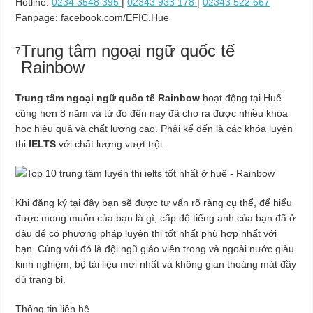
Hotline:
0234 3548 395
|
02343 933 178
|
02343 522 667
Fanpage: facebook.com/EFIC.Hue
Trung tâm ngoại ngữ quốc tế
7
Rainbow
Trung tâm ngoại ngữ quốc tế Rainbow
hoạt động tại Huế
cũng hơn 8 năm và từ đó đến nay đã cho ra được nhiều khóa
học hiệu quả và chất lượng cao. Phải kể đến là các khóa luyện
thi
IELTS
với chất lượng vượt trội.
Khi đăng ký tại đây bạn sẽ được tư vấn rõ ràng cụ thể, để hiểu
được mong muốn của bạn là gì, cấp độ tiếng anh của bạn đã ở
đâu để có phương pháp luyện thi tốt nhất phù hợp nhất với
bạn. Cùng với đó là đội ngũ giáo viên trong và ngoài nước giàu
kinh nghiệm, bộ tài liệu mới nhất và không gian thoáng mát đầy
đủ trang bị.
Thông tin liên hệ