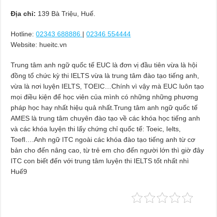
Địa chỉ:
139 Bà Triệu, Huế.
Hotline:
02343 688886
|
02346 554444
Website: hueitc.vn
Trung tâm anh ngữ quốc tế EUC là đơn vị đầu tiên vừa là hội
đồng tổ chức kỳ thi IELTS vừa là trung tâm đào tạo tiếng anh,
vừa là nơi luyện IELTS, TOEIC…Chính vì vậy mà EUC luôn tạo
mọi điều kiện để học viên của mình có những những phương
pháp học hay nhất hiệu quả nhất.Trung tâm anh ngữ quốc tế
AMES là trung tâm chuyên đào tạo về các khóa học tiếng anh
và các khóa luyện thi lấy chứng chỉ quốc tế: Toeic, Ielts,
Toefl….Anh ngữ ITC ngoài các khóa đào tạo tiếng anh từ cơ
bản cho đến nâng cao, từ trẻ em cho đến người lớn thì giờ đây
ITC con biết đến với trung tâm luyện thi IELTS tốt nhất nhì
Huế9