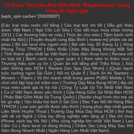
Từ Khóa Tìm Kiếm Phổ Biến Nhất IBlogKienthuc Trong
Vòng 30 Ngày Qua
[wpts_spin cache=”25920000″]
{
Các loại màu nước nổi tiếng
|
Các loại bút chì tốt
|
Dầu gội thảo
dược
Việt Nam |
Ngũ Cốc Lợi Sữa
|
Các tiết mục múa chào mừng
20/11
|
Các thương hiệu xe máy
|
Thức ăn cho mèo
|
Tiệm bánh sinh
nhật Hà Nội
} | {
Truyền thuyết cung Bảo Bình
|
review mỹ phẩm cle de
peau
|
Bộ bài tarot cho người mới
|
Bài văn hay 20 tháng 11
|
Vòng
Phong Thủy TPHCM
|
Điêu Khắc Chân Mày Bong Không Mất Sợi
|
Tỉnh thành giàu nhất tại Việt Nam
|
Sửa điện thoại hcm
|
Review nối
mi búp bê
|
Bánh canh cu ngon quận 4
|
Kem sâm trị thâm mụn
|
Thương hiệu sơn uy tín
|
Quán ăn nổi tiếng phố Triều Khúc
|
Xóa
xăm không sẹo HCM
|
Review Zen Spa Quy Nhơn
} | {
Quán bạch
tuộc nướng ngon Sài Gòn
|
Nối mi Quận 8
|
Sách ôn thi Starters –
Movers – Flyers
|
Vũ khí mạnh nhất trong game PUBG Mobile
|
Trò
chơi nhỏ tập hợp trẻ mầm non
|
Trường Dạy Múa Bụng HCM
|
địa chỉ
mua mèo cảnh giá rẻ hà nội
|
Công Ty Luật Uy Tín Nhất Việt Nam
|
Ca sĩ Việt Nam được yêu thích
| Cửa
Hàng Gốm Sứ Nhật Bản HCM
|
Phân Biệt Gốm Nhật Và Trung Quốc
} | {
Studio chụp hình cho mẹ và
bé gò vấp
|
Sân khấu hài kịch ở Sài Gòn
|
Đào Tạo Nối Mi Hàng Đầu
TPHCM
|
Loại sơn gel tốt được yêu thích
|
trang phục đẹp nhất game
Liên Minh Huyền Thoại
|
Trường Dạy Múa Dạy Múa HCM
|
thơ hay
viết về xứ Nghệ
|
Chia tay đồng nghiệp nên tặng gì
|
Địa chỉ mua
iPhone xách tay Hà Nội
|
Khu công nghiệp lớn nhất Việt Nam
|
Lan
Cẩm Cù
|
Xem tarot có đúng không
|
Chăm Sóc Lông Mày Sau Khi
Xăm Bong Nhanh Nhất
|
Ngân Hàng Lớn Nhất Việt Nam
}