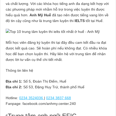
và chất lượng. Với các khóa học tiếng anh đa dạng kết hợp với
các phương pháp mới nhằm hỗ trợ trong việc luyện thi được
hiểu quả hơn.
Anh Mỹ Huế
đã tạo nên được tiếng vang lớn về
độ tin cậy cũng như là trung tâm luyện thi
IELTS
tốt tại Huế.
Mỗi học viên đăng ký luyện thi tại đây đều cam kết đầu ra đạt
được kết quả cao. Sẽ hoàn phí nếu không đạt. Có nhiều khóa
học để bạn chọn luyện thi. Hãy liên hệ với trung tâm để nhận
được lời tư vấn cụ thể chi tiết nhất.
Thông tin liên hệ
Địa chỉ 1:
Số 5, Đoàn Thị Điểm, Huế
Địa chỉ 2:
Số 53, Đặng Huy Trứ, thành phố Huế
Hotline:
0234 3524036
|
0234 3837 668
Fanpage: facebook.com/anhmy.center.240
Trung tâm anh ngữ EFIC
6