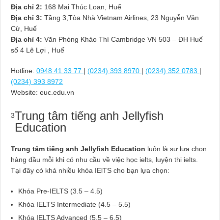
Địa chỉ 2:
168 Mai Thúc Loan, Huế
Địa chỉ 3:
Tầng 3,Tòa Nhà Vietnam Airlines, 23 Nguyễn Văn
Cừ, Huế
Địa chỉ 4:
Văn Phòng Khảo Thí Cambridge VN 503 – ĐH Huế
số 4 Lê Lợi , Huế
Hotline:
0948 41 33 77
|
(0234) 393 8970
|
(0234) 352 0783
|
(0234) 393 8972
Website: euc.edu.vn
Trung tâm tiếng anh Jellyfish
3
Education
Trung tâm tiếng anh Jellyfish Education
luôn là sự lựa chọn
hàng đầu mỗi khi có nhu cầu về việc học ielts, luyện thi ielts.
Tại đây có khá nhiều khóa IElTS cho bạn lựa chọn:
Khóa Pre-IELTS (3.5 – 4.5)
Khóa IELTS Intermediate (4.5 – 5.5)
Khóa IELTS Advanced (5.5 – 6.5)