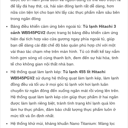
để lấy đá hay thịt, cá, hải sản đông lạnh rất dễ dàng, hơn
nữa còn tiện lợi cho bạn khi lấy các thực phẩm nằm sâu bên
trong ngăn đông
Bảng điều khiển cảm ứng bên ngoài tủ:
Tủ lạnh Hitachi 3
cánh WB545PGV2
được trang bị bảng điều khiển cảm ứng
hiện đại tích hợp vào cửa gương ngay phía ngoài tủ, giúp
bạn dễ dàng cài đặt chế độ bảo quản phù hợp chỉ với một
vài thao tác chạm nhẹ trên màn hình. Tủ có thiết kế tay nắm
hình gợn sóng vô cùng thanh lịch, đem đến sự hài hòa, tinh
tế cho không gian nội thất nhà bạn.
Hệ thống quạt làm lạnh kép:
Tủ lạnh 455 lít Hitachi
WB545PGV2
sử dụng hệ thống quạt làm lạnh kép, làm lạnh
đồng đều và tối ưu ở mọi góc tủ lạnh với hơi lạnh luân
chuyển từ ngăn đông đến xuống ngăn mát rồi vòng lên trên.
Hệ thống quạt làm lạnh kép còn giúp thực phẩm ở hai ngăn
được làm lạnh riêng biệt, tránh tình trạng khí lạnh quá lớn
làm hư thực phẩm, đảm bảo chất lượng thực phẩm luôn ở
mức tốt và ổn định nhất.
Hệ thống khử mùi, kháng khuẩn Nano Titanium: Màng lọc