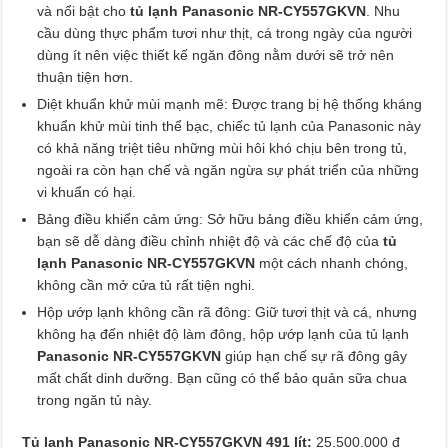
và nổi bật cho
tủ lạnh Panasonic NR-CY557GKVN
. Nhu
cầu dùng thực phẩm tươi như thịt, cá trong ngày của người
dùng ít nên việc thiết kế ngăn đông nằm dưới sẽ trở nên
thuận tiện hơn.
Diệt khuẩn khử mùi mạnh mẽ: Được trang bị hệ thống kháng
khuẩn khử mùi tinh thể bạc, chiếc tủ lạnh của Panasonic này
có khả năng triệt tiêu những mùi hôi khó chịu bên trong tủ,
ngoài ra còn hạn chế và ngăn ngừa sự phát triển của những
vi khuẩn có hại.
Bảng điều khiển cảm ứng: Sở hữu bảng điều khiển cảm ứng,
bạn sẽ dễ dàng điều chỉnh nhiệt độ và các chế độ của
tủ
lạnh Panasonic NR-CY557GKVN
một cách nhanh chóng,
không cần mở cửa tủ rất tiện nghi.
Hộp ướp lạnh không cần rã đông: Giữ tươi thịt và cá, nhưng
không hạ đến nhiệt độ làm đông, hộp ướp lạnh của tủ lạnh
Panasonic NR-CY557GKVN
giúp hạn chế sự rã đông gây
mất chất dinh dưỡng. Bạn cũng có thể bảo quản sữa chua
trong ngăn tủ này.
Tủ lạnh Panasonic NR-CY557GKVN 491 lít:
25.500.000 đ