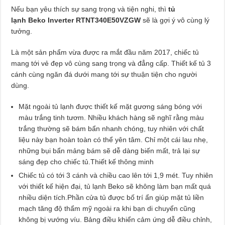
Nếu bạn yêu thích sự sang trọng và tiện nghi, thì
tủ
lạnh Beko Inverter RTNT340E50VZGW
sẽ là gợi ý vô cùng lý
tưởng.
Là một sản phẩm vừa được ra mắt đầu năm 2017, chiếc tủ
mang tới vẻ đẹp vô cùng sang trọng và đẳng cấp. Thiết kế tủ 3
cánh cùng ngăn đá dưới mang tới sự thuận tiện cho người
dùng.
Mặt ngoài tủ lạnh được thiết kế mặt gương sáng bóng với
màu trắng tinh tươm. Nhiều khách hàng sẽ nghĩ rằng màu
trắng thường sẽ bám bẩn nhanh chóng, tuy nhiên với chất
liệu này bạn hoàn toàn có thể yên tâm. Chỉ một cái lau nhẹ,
những bụi bẩn mảng bám sẽ dễ dàng biến mất, trả lại sự
sáng đẹp cho chiếc tủ.Thiết kế thông minh
Chiếc tủ có tới 3 cánh và chiều cao lên tới 1,9 mét. Tuy nhiên
với thiết kế hiện đại, tủ lạnh Beko sẽ không làm bạn mất quá
nhiều diện tích.Phần cửa tủ được bố trí ẩn giúp mặt tủ liền
mạch tăng độ thẩm mỹ ngoài ra khi bạn di chuyển cũng
không bị vướng víu. Bảng điều khiển cảm ứng dễ điều chỉnh,