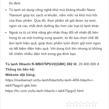
ổn định
Tủ lạnh sử dụng công nghệ khử mùi kháng khuẩn Nano
Titanium giúp lọc sạch vi khuẩn, nấm mốc và khử mùi hôi
của thực phẩm. Qua đó, thực phẩm sẽ giữ được sự tươi,
ngon và các chất dinh dưỡng lâu hơn các loại tủ lạnh khác
Ngoài ra tủ có khả năng ghi nhận thay đổi về nhiệt độ bên
trong tủ và môi trường xung quanh, từ đó lựa chọn chế độ
làm lạnh hiệu quả, giúp thực phẩm luôn được giữ tươi ngon
và tiết kiệm điện hiệu quả. Với dung tích lớn nhưng tủ không
hề chiếm nhiều diện tích trong gia đình bạn
Tủ lạnh Hitachi R-WB475PGV2(GBK) 382 lít
: 20.400.000 đ
Thông tin liên hệ:
Website đặt hàng:
https://mediamart.vn/tu-lanh/hitachi/tu-lanh-405l-hitachi-r-
wb475pgv2-gbk.htm
https://hc.com.vn/tu-lanh-hitachi-r-wb475pgv2.html