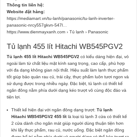
Thông tin liên hệ:
Website đặt hàng:
https://mediamart.vn/tu-lanh/panasonic/tu-lanh-inverter-
panasonic-nrcy557gkvn-547l…
https://www.dienmayxanh.com › Tủ lạnh › Panasonic
Tủ lạnh 455 lít Hitachi WB545PGV2
Tủ lạnh 455 lít Hitachi WB545PGV2
có kiểu dáng hiện đại, vỏ
ngoài làm từ chất liệu mặt kính sang trọng, cao cấp, phù hợp
với đa dạng không gian nội thất. Hiệu suất làm lạnh thực phẩm
tốt giúp bảo quản rau củ, trái cây, thực phẩm luôn tươi ngon và
sử dụng được trong nhiều ngày. Đặc biệt, tủ lạnh có thiết kế
ngăn đông nằm phía dưới dạng kéo trượt vô cùng độc đáo và
tiện lợi.
Thiết kế hiện đại với ngăn đông dạng trượt:
Tủ lạnh
Hitachi WB545PGV2 455 lít
là loại tủ lạnh 3 cửa có thiết kế
2 cửa dành cho ngăn mát giúp người dùng thuận tiện hơn
khi lấy thực phẩm, rau củ, nước uống. Đặc biệt ngăn đông
được bố trí nằm phía dưới và người dùng có thể kéo trượt ra