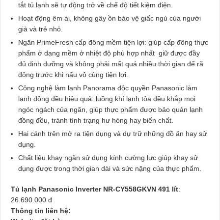
tắt tủ lạnh sẽ tự động trở về chế độ tiết kiệm điện.
Hoạt động êm ái, không gây ồn bảo vệ giấc ngủ của người
già và trẻ nhỏ.
Ngăn PrimeFresh cấp đông mềm tiện lợi: giúp cấp đông thực
phẩm ở dạng mềm ở nhiệt độ phù hợp nhất giữ được đầy
đủ dinh dưỡng và không phải mất quá nhiều thời gian để rã
đông trước khi nấu vô cùng tiện lợi.
Công nghệ làm lạnh Panorama độc quyền Panasonic làm
lạnh đồng đều hiệu quả: luồng khí lạnh tỏa đều khắp mọi
ngóc ngách của ngăn, giúp thực phẩm được bảo quản lạnh
đồng đều, tránh tình trạng hư hỏng hay biến chất.
Hai cánh trên mở ra tiện dụng và dự trữ những đồ ăn hay sử
dụng.
Chất liệu khay ngăn sử dụng kính cường lực giúp khay sử
dụng được trong thời gian dài và sức nặng của thực phẩm.
Tủ lạnh Panasonic Inverter NR-CY558GKVN 491 lít
:
26.690.000 đ
Thông tin liên hệ: