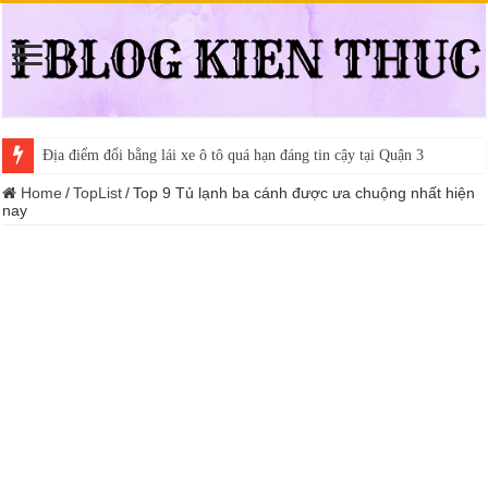
Địa điểm đổi bằng lái xe ô tô quá hạn đáng tin cậy tại Quận 3
Trung tâm nào học thi giấy phép lái xe hạng A (A2 cũ), A1 uy tín tại 
Home
/
TopList
/
Top 9 Tủ lạnh ba cánh được ưa chuộng nhất hiện
nay