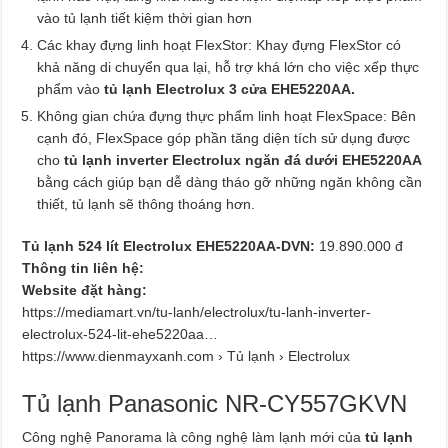
vào tủ lạnh tiết kiệm thời gian hơn
Các khay đựng linh hoạt FlexStor: Khay đựng FlexStor có
khả năng di chuyển qua lại, hỗ trợ khá lớn cho việc xếp thực
phẩm vào
tủ lạnh Electrolux 3 cửa EHE5220AA.
Không gian chứa đựng thực phẩm linh hoạt FlexSpace: Bên
cạnh đó, FlexSpace góp phần tăng diện tích sử dụng được
cho
tủ lạnh inverter Electrolux ngăn đá dưới EHE5220AA
bằng cách giúp bạn dễ dàng tháo gỡ những ngăn không cần
thiết, tủ lạnh sẽ thông thoáng hơn.
Tủ lạnh 524 lít Electrolux EHE5220AA-DVN:
19.890.000 đ
Thông tin liên hệ:
Website đặt hàng:
https://mediamart.vn/tu-lanh/electrolux/tu-lanh-inverter-
electrolux-524-lit-ehe5220aa…
https://www.dienmayxanh.com › Tủ lạnh › Electrolux
Tủ lạnh Panasonic NR-CY557GKVN
Công nghệ Panorama là công nghệ làm lạnh mới của
tủ lạnh