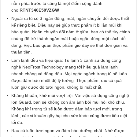
nằm phía trước tủ cũng là một điểm cộng dành
cho
RTNT340E50VZGW
Ngoài ra tủ có 3 ngăn đông, mát, ngăn chuyển đổi được thiết
kế riêng biệt. Điều này sẽ giúp thực phẩm ít bị lẫn mùi khi
bảo quản. Ngăn chuyển đổi nằm ở giữa, bạn có thể tùy chỉnh
chúng để trở thành ngăn mát hoặc ngăn đông một cách dễ
dàng. Việc bảo quản thực phẩm giờ đây sẽ thật đơn giản và
thuận tiện.
Làm lạnh đều và hiệu quả: Tủ lạnh 3 cánh sử dụng công
nghệ NeoFrost Technology mang tới hiệu quả làm lạnh
nhanh chóng và đồng đều. Mọi ngóc ngách trong tủ sẽ luôn
được đảm bảo nhiệt độ lý tưởng. Thực phẩm, rau củ quả
luôn giữ được độ tươi ngon, không bị mất chất.
Kháng khuẩn, khử mùi vượt trội: Với việc sử dụng công nghệ
Ion Guard, bạn sẽ không còn ám ảnh bởi mùi hôi khó chịu.
Không khí trong tủ sẽ luôn được đảm bảo tươi mới, trong
lành, các vi khuẩn gây hại cho sức khỏe cùng được tiêu diệt
tối đa.
Rau củ luôn tươi ngon và đảm bảo dưỡng chất: Nhờ được