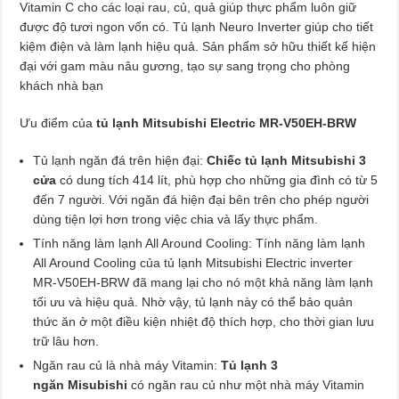
Vitamin C cho các loại rau, củ, quả giúp thực phẩm luôn giữ
được độ tươi ngon vốn có. Tủ lạnh Neuro Inverter giúp cho tiết
kiệm điện và làm lạnh hiệu quả. Sản phẩm sở hữu thiết kế hiện
đại với gam màu nâu gương, tạo sự sang trọng cho phòng
khách nhà bạn
Ưu điểm của
tủ lạnh Mitsubishi Electric MR-V50EH-BRW
Tủ lạnh ngăn đá trên hiện đại:
Chiếc tủ lạnh Mitsubishi 3
cửa
có dung tích 414 lít, phù hợp cho những gia đình có từ 5
đến 7 người. Với ngăn đá hiện đại bên trên cho phép người
dùng tiện lợi hơn trong việc chia và lấy thực phẩm.
Tính năng làm lạnh All Around Cooling: Tính năng làm lạnh
All Around Cooling của tủ lạnh Mitsubishi Electric inverter
MR-V50EH-BRW đã mang lại cho nó một khả năng làm lạnh
tối ưu và hiệu quả. Nhờ vậy, tủ lạnh này có thể bảo quản
thức ăn ở một điều kiện nhiệt độ thích hợp, cho thời gian lưu
trữ lâu hơn.
Ngăn rau củ là nhà máy Vitamin:
Tủ lạnh 3
ngăn Misubishi
có ngăn rau củ như một nhà máy Vitamin