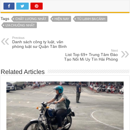
Tags
CHẤT LƯỢNG NHẤT
HIỆN NAY
TỦ LẠNH BA CÁNH
ƯA CHUỘNG NHẤT
Previous
Danh sách công ty luật, văn
phòng luật sư Quận Tân Bình
Next
List Top 69+ Trung Tâm Đào
Tạo Nối Mi Uy Tín Hải Phòng
Related Articles