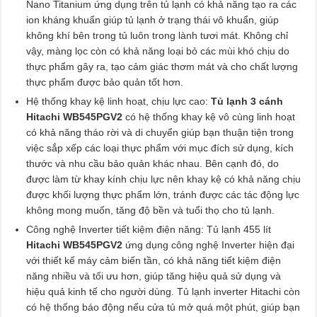
Nano Titanium ứng dụng trên tủ lạnh có khả năng tạo ra các
ion kháng khuẩn giúp tủ lạnh ở trạng thái vô khuẩn, giúp
không khí bên trong tủ luôn trong lành tươi mát. Không chỉ
vậy, màng lọc còn có khả năng loại bỏ các mùi khó chịu do
thực phẩm gây ra, tạo cảm giác thơm mát và cho chất lượng
thực phẩm được bảo quản tốt hơn.
Hệ thống khay kệ linh hoạt, chịu lực cao:
Tủ lạnh 3 cánh
Hitachi WB545PGV2
có hệ thống khay kệ vô cùng linh hoạt
có khả năng tháo rời và di chuyển giúp bạn thuận tiện trong
việc sắp xếp các loại thực phẩm với mục đích sử dụng, kích
thước và nhu cầu bảo quản khác nhau. Bên cạnh đó, do
được làm từ khay kính chịu lực nên khay kệ có khả năng chịu
được khối lượng thực phẩm lớn, tránh được các tác động lực
không mong muốn, tăng độ bền và tuổi thọ cho tủ lạnh.
Công nghệ Inverter tiết kiệm điện năng: Tủ lạnh 455 lít
Hitachi WB545PGV2
ứng dụng công nghệ Inverter hiện đại
với thiết kế máy cảm biến tần, có khả năng tiết kiệm điện
năng nhiều và tối ưu hơn, giúp tăng hiệu quả sử dụng và
hiệu quả kinh tế cho người dùng. Tủ lạnh inverter Hitachi còn
có hệ thống báo động nếu cửa tủ mở quá một phút, giúp bạn