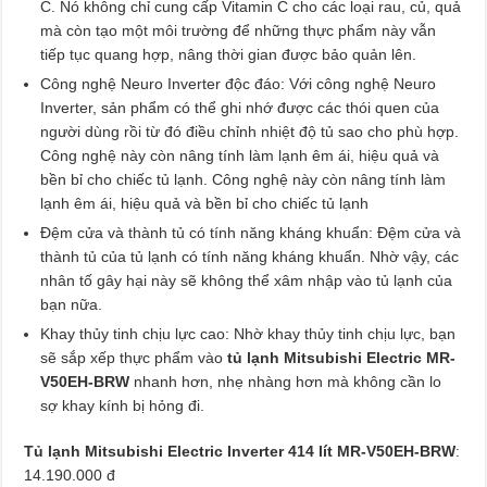
C. Nó không chỉ cung cấp Vitamin C cho các loại rau, củ, quả
mà còn tạo một môi trường để những thực phẩm này vẫn
tiếp tục quang hợp, nâng thời gian được bảo quản lên.
Công nghệ Neuro Inverter độc đáo: Với công nghệ Neuro
Inverter, sản phẩm có thể ghi nhớ được các thói quen của
người dùng rồi từ đó điều chỉnh nhiệt độ tủ sao cho phù hợp.
Công nghệ này còn nâng tính làm lạnh êm ái, hiệu quả và
bền bỉ cho chiếc tủ lạnh. Công nghệ này còn nâng tính làm
lạnh êm ái, hiệu quả và bền bỉ cho chiếc tủ lạnh
Đệm cửa và thành tủ có tính năng kháng khuẩn: Đệm cửa và
thành tủ của tủ lạnh có tính năng kháng khuẩn. Nhờ vậy, các
nhân tố gây hại này sẽ không thể xâm nhập vào tủ lạnh của
bạn nữa.
Khay thủy tinh chịu lực cao: Nhờ khay thủy tinh chịu lực, bạn
sẽ sắp xếp thực phẩm vào
tủ lạnh Mitsubishi Electric MR-
V50EH-BRW
nhanh hơn, nhẹ nhàng hơn mà không cần lo
sợ khay kính bị hỏng đi.
Tủ lạnh Mitsubishi Electric Inverter 414 lít MR-V50EH-BRW
:
14.190.000 đ