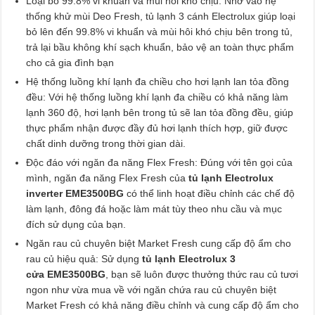
Loại bỏ 99.8% vi khuẩn và mùi hôi khó chịu: Nhờ vào hệ
thống khử mùi Deo Fresh, tủ lạnh 3 cánh Electrolux giúp loại
bỏ lên đến 99.8% vi khuẩn và mùi hôi khó chịu bên trong tủ,
trả lại bầu không khí sạch khuẩn, bảo vệ an toàn thực phẩm
cho cả gia đình bạn
Hệ thống luồng khí lạnh đa chiều cho hơi lạnh lan tỏa đồng
đều: Với hệ thống luồng khí lạnh đa chiều có khả năng làm
lạnh 360 độ, hơi lạnh bên trong tủ sẽ lan tỏa đồng đều, giúp
thực phẩm nhận được đầy đủ hơi lạnh thích hợp, giữ được
chất dinh dưỡng trong thời gian dài.
Độc đáo với ngăn đa năng Flex Fresh: Đúng với tên gọi của
mình, ngăn đa năng Flex Fresh của
tủ lạnh Electrolux
inverter EME3500BG
có thể linh hoạt điều chỉnh các chế độ
làm lạnh, đông đá hoặc làm mát tùy theo nhu cầu và mục
đích sử dụng của bạn.
Ngăn rau củ chuyên biệt Market Fresh cung cấp độ ẩm cho
rau củ hiệu quả: Sử dụng
tủ lạnh Electrolux 3
cửa EME3500BG
, bạn sẽ luôn được thưởng thức rau củ tươi
ngon như vừa mua về với ngăn chứa rau củ chuyên biệt
Market Fresh có khả năng điều chỉnh và cung cấp độ ẩm cho