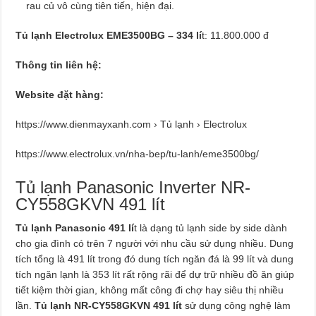
rau củ vô cùng tiên tiến, hiện đại.
Tủ lạnh Electrolux EME3500BG – 334 lí
t: 11.800.000 đ
Thông tin liên hệ:
Website đặt hàng:
https://www.dienmayxanh.com › Tủ lạnh › Electrolux
https://www.electrolux.vn/nha-bep/tu-lanh/eme3500bg/
Tủ lạnh Panasonic Inverter NR-
CY558GKVN 491 lít
Tủ lạnh Panasonic 491 lí
t là dạng tủ lạnh side by side dành
cho gia đình có trên 7 người với nhu cầu sử dụng nhiều. Dung
tích tổng là 491 lít trong đó dung tích ngăn đá là 99 lít và dung
tích ngăn lạnh là 353 lít rất rộng rãi để dự trữ nhiều đồ ăn giúp
tiết kiệm thời gian, không mất công đi chợ hay siêu thị nhiều
lần.
Tủ lạnh NR-CY558GKVN 491 lít
sử dụng công nghệ làm