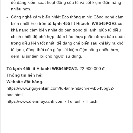
dễ dàng kiểm soát hoạt động của tủ và tiết kiệm điện năng
nhiều hơn.
Công nghệ cảm biến nhiệt Eco thông minh: Công nghệ cảm
biến nhiệt Eco trên
tủ lạnh 455 lít Hitachi WB545PGV2
có
khả năng cảm biến nhiệt độ bên trong tủ lạnh, giúp tủ điều
chỉnh nhiệt độ phù hợp, đảm bảo thực phẩm được bảo quản
trong điều kiện tốt nhất, dễ dàng chế biến sau khi lấy ra khỏi
tủ lạnh, đồng thời còn giúp tiết kiệm điện năng nhiều hơn,
đem lại sự tiện lợi cho người sử dụng.
Tủ lạnh 455 lít Hitachi WB545PGV2:
22.900.000 đ
Thông tin liên hệ:
Website đặt hàng:
https://www.nguyenkim.com/tu-lanh-hitachi-r-wb545pgv2-
bac.html
https://www.dienmayxanh.com › Tủ lạnh › Hitachi