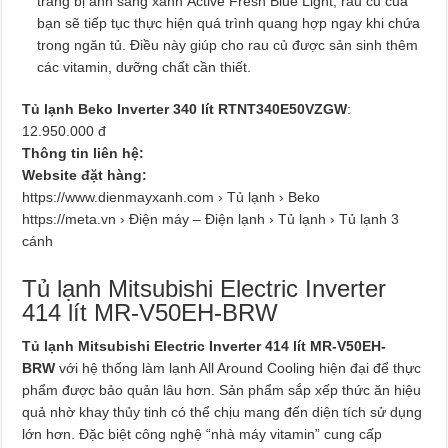
trang bị ánh sáng xanh Active Fresh Blue Light, rau củ của
bạn sẽ tiếp tục thực hiện quá trình quang hợp ngay khi chứa
trong ngăn tủ. Điều này giúp cho rau củ được sản sinh thêm
các vitamin, dưỡng chất cần thiết.
Tủ lạnh Beko Inverter 340 lít RTNT340E50VZGW
:
12.950.000 đ
Thông tin liên hệ:
Website đặt hàng:
https://www.dienmayxanh.com › Tủ lạnh › Beko
https://meta.vn › Điện máy – Điện lạnh › Tủ lạnh › Tủ lạnh 3
cánh
Tủ lạnh Mitsubishi Electric Inverter
414 lít MR-V50EH-BRW
Tủ lạnh Mitsubishi Electric Inverter 414 lít MR-V50EH-
BRW
với hệ thống làm lạnh All Around Cooling hiện đại để thực
phẩm được bảo quản lâu hơn. Sản phẩm sắp xếp thức ăn hiệu
quả nhờ khay thủy tinh có thể chịu mang đến diện tích sử dụng
lớn hơn. Đặc biệt công nghệ “nhà máy vitamin” cung cấp