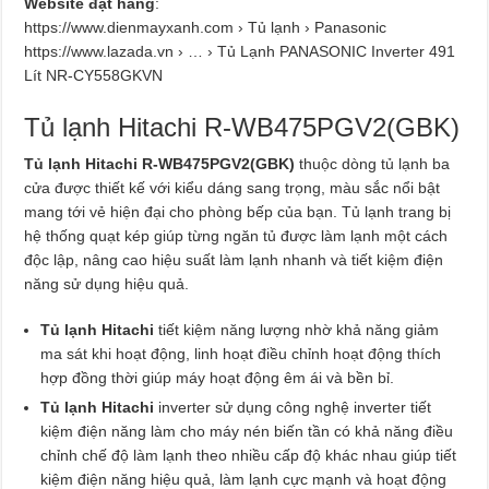
Website đặt hàng
:
https://www.dienmayxanh.com › Tủ lạnh › Panasonic
https://www.lazada.vn › … › Tủ Lạnh PANASONIC Inverter 491
Lít NR-CY558GKVN
Tủ lạnh Hitachi R-WB475PGV2(GBK)
Tủ lạnh Hitachi R-WB475PGV2(GBK)
thuộc dòng tủ lạnh ba
cửa được thiết kế với kiểu dáng sang trọng, màu sắc nổi bật
mang tới vẻ hiện đại cho phòng bếp của bạn. Tủ lạnh trang bị
hệ thống quạt kép giúp từng ngăn tủ được làm lạnh một cách
độc lập, nâng cao hiệu suất làm lạnh nhanh và tiết kiệm điện
năng sử dụng hiệu quả.
Tủ lạnh Hitachi
tiết kiệm năng lượng nhờ khả năng giảm
ma sát khi hoạt động, linh hoạt điều chỉnh hoạt động thích
hợp đồng thời giúp máy hoạt động êm ái và bền bỉ.
Tủ lạnh Hitachi
inverter sử dụng công nghệ inverter tiết
kiệm điện năng làm cho máy nén biến tần có khả năng điều
chỉnh chế độ làm lạnh theo nhiều cấp độ khác nhau giúp tiết
kiệm điện năng hiệu quả, làm lạnh cực mạnh và hoạt động