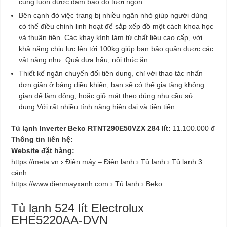
cũng luôn được đảm bảo độ tươi ngon.
Bên cạnh đó việc trang bị nhiều ngăn nhỏ giúp người dùng
có thể điều chỉnh linh hoạt để sắp xếp đồ một cách khoa học
và thuận tiện. Các khay kính làm từ chất liệu cao cấp, với
khả năng chịu lực lên tới 100kg giúp bạn bảo quản được các
vật nặng như: Quả dưa hấu, nồi thức ăn…
Thiết kế ngăn chuyển đổi tiện dụng, chỉ với thao tác nhấn
đơn giản ở bảng điều khiển, bạn sẽ có thể gia tăng không
gian để làm đông, hoặc giữ mát theo đúng nhu cầu sử
dụng.Với rất nhiều tính năng hiện đại và tiên tiến.
Tủ lạnh Inverter Beko RTNT290E50VZX 284 lít:
11.100.000 đ
Thông tin liên hệ:
Website đặt hàng:
https://meta.vn › Điện máy – Điện lạnh › Tủ lạnh › Tủ lạnh 3
cánh
https://www.dienmayxanh.com › Tủ lạnh › Beko
Tủ lạnh 524 lít Electrolux
EHE5220AA-DVN