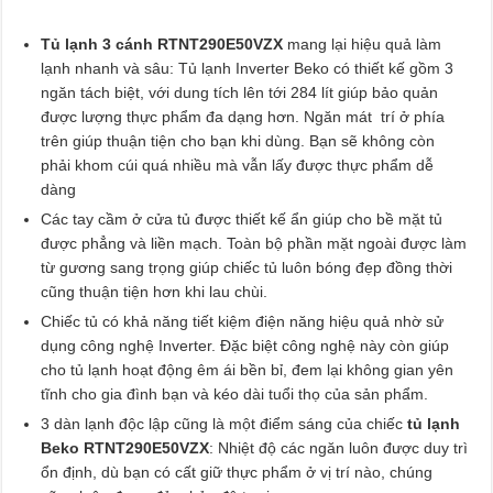
Tủ lạnh 3 cánh RTNT290E50VZX
mang lại hiệu quả làm
lạnh nhanh và sâu: Tủ lạnh Inverter Beko có thiết kế gồm 3
ngăn tách biệt, với dung tích lên tới 284 lít giúp bảo quản
được lượng thực phẩm đa dạng hơn. Ngăn mát trí ở phía
trên giúp thuận tiện cho bạn khi dùng. Bạn sẽ không còn
phải khom cúi quá nhiều mà vẫn lấy được thực phẩm dễ
dàng
Các tay cầm ở cửa tủ được thiết kế ẩn giúp cho bề mặt tủ
được phẳng và liền mạch. Toàn bộ phần mặt ngoài được làm
từ gương sang trọng giúp chiếc tủ luôn bóng đẹp đồng thời
cũng thuận tiện hơn khi lau chùi.
Chiếc tủ có khả năng tiết kiệm điện năng hiệu quả nhờ sử
dụng công nghệ Inverter. Đặc biệt công nghệ này còn giúp
cho tủ lạnh hoạt động êm ái bền bỉ, đem lại không gian yên
tĩnh cho gia đình bạn và kéo dài tuổi thọ của sản phẩm.
3 dàn lạnh độc lập cũng là một điểm sáng của chiếc
tủ lạnh
Beko RTNT290E50VZX
: Nhiệt độ các ngăn luôn được duy trì
ổn định, dù bạn có cất giữ thực phẩm ở vị trí nào, chúng