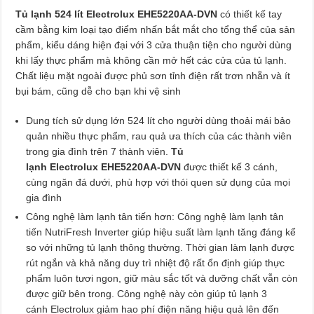
Tủ lạnh 524 lít Electrolux EHE5220AA-DVN
có thiết kế tay
cầm bằng kim loại tạo điểm nhấn bắt mắt cho tổng thể của sản
phẩm, kiểu dáng hiện đại với 3 cửa thuận tiện cho người dùng
khi lấy thực phẩm mà không cần mở hết các cửa của tủ lạnh.
Chất liệu mặt ngoài được phủ sơn tỉnh điện rất trơn nhẵn và ít
bụi bám, cũng dễ cho bạn khi vệ sinh
Dung tích sử dụng lớn 524 lít cho người dùng thoải mái bảo
quản nhiều thực phẩm, rau quả ưa thích của các thành viên
trong gia đình trên 7 thành viên.
Tủ
lạnh Electrolux EHE5220AA-DVN
được thiết kế 3 cánh,
cùng ngăn đá dưới, phù hợp với thói quen sử dụng của mọi
gia đình
Công nghệ làm lạnh tân tiến hơn: Công nghệ làm lạnh tân
tiến NutriFresh Inverter giúp hiệu suất làm lạnh tăng đáng kể
so với những tủ lạnh thông thường. Thời gian làm lạnh được
rút ngắn và khả năng duy trì nhiệt độ rất ổn định giúp thực
phẩm luôn tươi ngon, giữ màu sắc tốt và dưỡng chất vẫn còn
được giữ bên trong. Công nghệ này còn giúp tủ lạnh 3
cánh Electrolux giảm hao phí điện năng hiệu quả lên đến