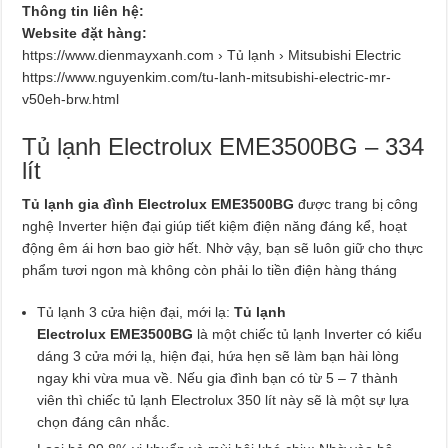
Thông tin liên hệ:
Website đặt hàng:
https://www.dienmayxanh.com › Tủ lạnh › Mitsubishi Electric
https://www.nguyenkim.com/tu-lanh-mitsubishi-electric-mr-
v50eh-brw.html
Tủ lạnh Electrolux EME3500BG – 334
lít
Tủ lạnh gia đình Electrolux EME3500BG
được trang bị công
nghệ Inverter hiện đại giúp tiết kiệm điện năng đáng kể, hoạt
động êm ái hơn bao giờ hết. Nhờ vậy, bạn sẽ luôn giữ cho thực
phẩm tươi ngon mà không còn phải lo tiền điện hàng tháng
Tủ lạnh 3 cửa hiện đại, mới lạ:
Tủ lạnh
Electrolux EME3500BG
là một chiếc tủ lạnh Inverter có kiểu
dáng 3 cửa mới lạ, hiện đại, hứa hẹn sẽ làm bạn hài lòng
ngay khi vừa mua về. Nếu gia đình bạn có từ 5 – 7 thành
viên thì chiếc tủ lạnh Electrolux 350 lít này sẽ là một sự lựa
chọn đáng cân nhắc.