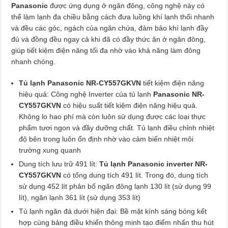
Panasonic
được ứng dụng ở ngăn đông, công nghệ này có
thể làm lạnh đa chiều bằng cách đưa luồng khí lạnh thổi nhanh
và đều các góc, ngách của ngăn chứa, đảm bảo khí lạnh đầy
đủ và đồng đều ngay cả khi đã có đầy thức ăn ở ngăn đông,
giúp tiết kiệm điện năng tối đa nhờ vào khả năng làm đông
nhanh chóng.
Tủ lạnh Panasonic NR-CY557GKVN
tiết kiệm điện năng
hiệu quả: Công nghệ Inverter của tủ lạnh
Panasonic NR-
CY557GKVN
có hiệu suất tiết kiệm điện năng hiệu quả.
Không lo hao phí mà còn luôn sử dụng được các loại thực
phẩm tươi ngon và đầy dưỡng chất. Tủ lạnh điều chỉnh nhiệt
độ bên trong luôn ổn định nhờ vào cảm biến nhiệt môi
trường xung quanh
Dung tích lưu trữ 491 lít:
Tủ lạnh Panasonic inverter NR-
CY557GKVN
có tổng dung tích 491 lít. Trong đó, dung tích
sử dụng 452 lít phân bố ngăn đông lạnh 130 lít (sử dụng 99
lít), ngăn lạnh 361 lít (sử dụng 353 lít)
Tủ lạnh ngăn đá dưới hiện đại: Bề mặt kính sáng bóng kết
hợp cùng bảng điều khiển thông minh tạo điểm nhấn thu hút