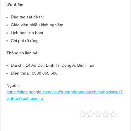
Ưu điểm
Đào tạo sát đề thi.
Giáo viên nhiều kinh nghiệm.
Lịch học linh hoạt.
Chi phí rõ ràng.
Thông tin liên hệ:
Địa chỉ: 14 Ao Đôi, Bình Trị Đông A, Bình Tân
Điện thoại: 0938 865 588
Nguồn:
https://sites.google.com/view/truongdaotaolaixehcm/hoclaixec1
binhtan?authuser=2