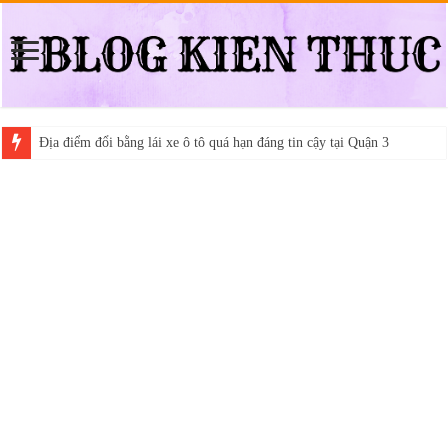
Địa điểm đổi bằng lái xe ô tô quá hạn đáng tin cậy tại Quận 3
Trung tâm nào học thi giấy phép lái xe hạng A (A2 cũ), A1 uy tín tại 