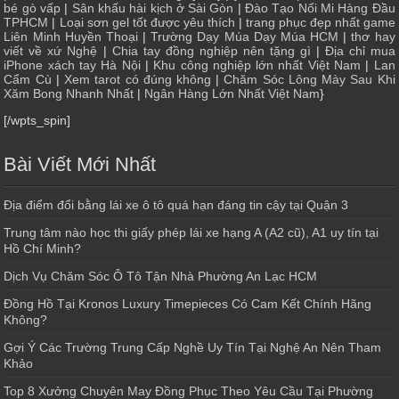
bé gò vấp
|
Sân khấu hài kịch ở Sài Gòn
|
Đào Tạo Nối Mi Hàng Đầu
TPHCM
|
Loại sơn gel tốt được yêu thích
|
trang phục đẹp nhất game
Liên Minh Huyền Thoại
|
Trường Dạy Múa Dạy Múa HCM
|
thơ hay
viết về xứ Nghệ
|
Chia tay đồng nghiệp nên tặng gì
|
Địa chỉ mua
iPhone xách tay Hà Nội
|
Khu công nghiệp lớn nhất Việt Nam
|
Lan
Cẩm Cù
|
Xem tarot có đúng không
|
Chăm Sóc Lông Mày Sau Khi
Xăm Bong Nhanh Nhất
|
Ngân Hàng Lớn Nhất Việt Nam
}
[/wpts_spin]
Bài Viết Mới Nhất
Địa điểm đổi bằng lái xe ô tô quá hạn đáng tin cậy tại Quận 3
Trung tâm nào học thi giấy phép lái xe hạng A (A2 cũ), A1 uy tín tại
Hồ Chí Minh?
Dịch Vụ Chăm Sóc Ô Tô Tận Nhà Phường An Lạc HCM
Đồng Hồ Tại Kronos Luxury Timepieces Có Cam Kết Chính Hãng
Không?
Gợi Ý Các Trường Trung Cấp Nghề Uy Tín Tại Nghệ An Nên Tham
Khảo
Top 8 Xưởng Chuyên May Đồng Phục Theo Yêu Cầu Tại Phường