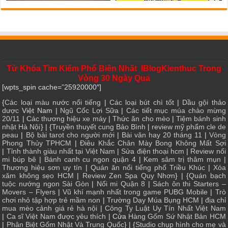
Từ Khóa Tìm Kiếm Phổ Biến Nhất IBlogKienthuc Trong
Vòng 30 Ngày Qua
[wpts_spin cache=”25920000″]
{
Các loại màu nước nổi tiếng
|
Các loại bút chì tốt
|
Dầu gội thảo
dược
Việt Nam |
Ngũ Cốc Lợi Sữa
|
Các tiết mục múa chào mừng
20/11
|
Các thương hiệu xe máy
|
Thức ăn cho mèo
|
Tiệm bánh sinh
nhật Hà Nội
} | {
Truyền thuyết cung Bảo Bình
|
review mỹ phẩm cle de
peau
|
Bộ bài tarot cho người mới
|
Bài văn hay 20 tháng 11
|
Vòng
Phong Thủy TPHCM
|
Điêu Khắc Chân Mày Bong Không Mất Sợi
|
Tỉnh thành giàu nhất tại Việt Nam
|
Sửa điện thoại hcm
|
Review nối
mi búp bê
|
Bánh canh cu ngon quận 4
|
Kem sâm trị thâm mụn
|
Thương hiệu sơn uy tín
|
Quán ăn nổi tiếng phố Triều Khúc
|
Xóa
xăm không sẹo HCM
|
Review Zen Spa Quy Nhơn
} | {
Quán bạch
tuộc nướng ngon Sài Gòn
|
Nối mi Quận 8
|
Sách ôn thi Starters –
Movers – Flyers
|
Vũ khí mạnh nhất trong game PUBG Mobile
|
Trò
chơi nhỏ tập hợp trẻ mầm non
|
Trường Dạy Múa Bụng HCM
|
địa chỉ
mua mèo cảnh giá rẻ hà nội
|
Công Ty Luật Uy Tín Nhất Việt Nam
|
Ca sĩ Việt Nam được yêu thích
| Cửa
Hàng Gốm Sứ Nhật Bản HCM
|
Phân Biệt Gốm Nhật Và Trung Quốc
} | {
Studio chụp hình cho mẹ và