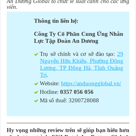
An Dương Global tổ chức lễ xuất cảnh cho các ứng
viên.
Thông tin liên hệ:
Công Ty Cổ Phần Cung Ứng Nhân
Lực Tập Đoàn An Dương
Trụ sở chính và cơ sở đào tạo:
29
Nguyễn Hữu Khiếu, Phường Đông
Lương, TP Đông Hà, Tỉnh Quảng
Trị
.
Website:
https://anduongglobal.vn/
Hotline:
0357 056 056
Mã số thuế: 3200728088
Hy vọng những review trên sẽ giúp bạn hiểu hơn