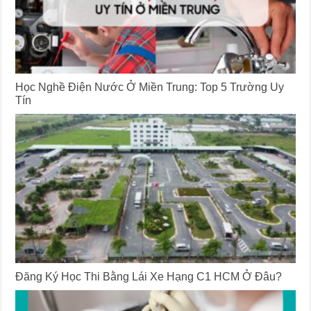
Học Nghề Điện Nước Ở Miền Trung: Top 5 Trường Uy
Tín
Đăng Ký Học Thi Bằng Lái Xe Hạng C1 HCM Ở Đâu?