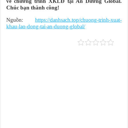
về chương trình XKLĐ tại An Dương Global.
Chúc bạn thành công!
Nguồn:
https://danhsach.top/chuong-trinh-xuat-
khau-lao-dong-tai-an-duong-global/