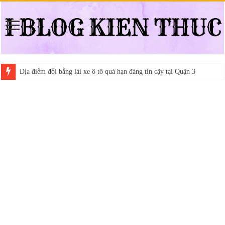
Địa điểm đổi bằng lái xe ô tô quá hạn đáng tin cậy tại Quận 3
Trung tâm nào học thi giấy phép lái xe hạng A (A2 cũ), A1 uy tín tại 