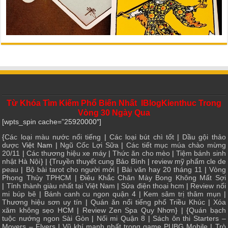
Từ Khóa Tìm Kiếm Phổ Biến Nhất IBlogKienthuc Trong
Vòng 30 Ngày Qua
[wpts_spin cache=”25920000″]
{
Các loại màu nước nổi tiếng
|
Các loại bút chì tốt
|
Dầu gội thảo
dược
Việt Nam |
Ngũ Cốc Lợi Sữa
|
Các tiết mục múa chào mừng
20/11
|
Các thương hiệu xe máy
|
Thức ăn cho mèo
|
Tiệm bánh sinh
nhật Hà Nội
} | {
Truyền thuyết cung Bảo Bình
|
review mỹ phẩm cle de
peau
|
Bộ bài tarot cho người mới
|
Bài văn hay 20 tháng 11
|
Vòng
Phong Thủy TPHCM
|
Điêu Khắc Chân Mày Bong Không Mất Sợi
|
Tỉnh thành giàu nhất tại Việt Nam
|
Sửa điện thoại hcm
|
Review nối
mi búp bê
|
Bánh canh cu ngon quận 4
|
Kem sâm trị thâm mụn
|
Thương hiệu sơn uy tín
|
Quán ăn nổi tiếng phố Triều Khúc
|
Xóa
xăm không sẹo HCM
|
Review Zen Spa Quy Nhơn
} | {
Quán bạch
tuộc nướng ngon Sài Gòn
|
Nối mi Quận 8
|
Sách ôn thi Starters –
Movers – Flyers
|
Vũ khí mạnh nhất trong game PUBG Mobile
|
Trò