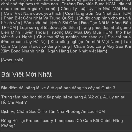
chơi nhỏ tập hợp trẻ mầm non
|
Trường Dạy Múa Bụng HCM
|
địa chỉ
mua mèo cảnh giá rẻ hà nội
|
Công Ty Luật Uy Tín Nhất Việt Nam
|
Ca sĩ Việt Nam được yêu thích
| Cửa
Hàng Gốm Sứ Nhật Bản HCM
|
Phân Biệt Gốm Nhật Và Trung Quốc
} | {
Studio chụp hình cho mẹ và
bé gò vấp
|
Sân khấu hài kịch ở Sài Gòn
|
Đào Tạo Nối Mi Hàng Đầu
TPHCM
|
Loại sơn gel tốt được yêu thích
|
trang phục đẹp nhất game
Liên Minh Huyền Thoại
|
Trường Dạy Múa Dạy Múa HCM
|
thơ hay
viết về xứ Nghệ
|
Chia tay đồng nghiệp nên tặng gì
|
Địa chỉ mua
iPhone xách tay Hà Nội
|
Khu công nghiệp lớn nhất Việt Nam
|
Lan
Cẩm Cù
|
Xem tarot có đúng không
|
Chăm Sóc Lông Mày Sau Khi
Xăm Bong Nhanh Nhất
|
Ngân Hàng Lớn Nhất Việt Nam
}
[/wpts_spin]
Bài Viết Mới Nhất
Địa điểm đổi bằng lái xe ô tô quá hạn đáng tin cậy tại Quận 3
Trung tâm nào học thi giấy phép lái xe hạng A (A2 cũ), A1 uy tín tại
Hồ Chí Minh?
Dịch Vụ Chăm Sóc Ô Tô Tận Nhà Phường An Lạc HCM
Đồng Hồ Tại Kronos Luxury Timepieces Có Cam Kết Chính Hãng
Không?