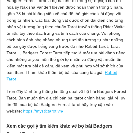
Badgers Forest Tarot là bộ bài thứ tư trong sự nghiệp của nữ
họa sỹ Nakisha VanderHoeven được hoàn thành trong 3 năm,
gồm 78 lá bài không viền về chủ đề thế giới các loài động vật
trong tự nhiên. Các loài động vật được chọn đại diện cho từng
nhân vật tương ứng theo chuẩn Tarot truyền thống Rider Waite
Smith, tùy theo đặc trưng và tính cách của chúng. Với phong
cách hình ảnh nhẹ nhàng nhưng tươi tắn tương tự như những
bộ bài gây được tiếng vang trước đó như Rabbit Tarot, Tarat
Tarot…, Badgers Forest Tarot tiếp tục là một tựa bài dành riêng
cho những ai yêu mến thế giới tự nhiên và động vật muốn tìm
kiếm một tựa bài dễ cảm, dễ xem và phù hợp với sở thích của
bản thân. Tham khảo thêm bộ bài của cùng tác giả:
Rabbit
Tarot
Trên đây là những thông tin tổng quát về bộ bài Badgers Forest
Tarot. Bạn muốn tìm địa chỉ bán bài tarot chính hãng, giá rẻ, uy
tín để mua bộ bài Badgers Forest Tarot hãy truy cập vào
website:
https://mystictarot.vn/
Xem các gợi ý tìm kiếm khác về bộ bài Badgers