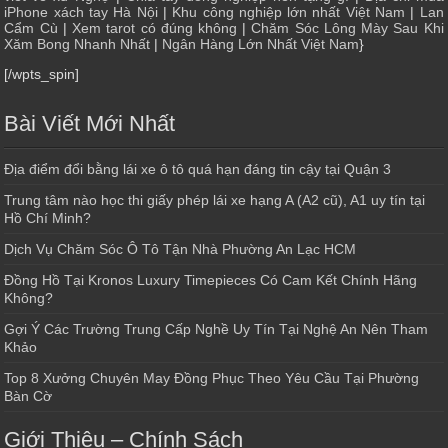
iPhone xách tay Hà Nội
|
Khu công nghiệp lớn nhất Việt Nam
|
Lan
Cẩm Cù
|
Xem tarot có đúng không
|
Chăm Sóc Lông Mày Sau Khi
Xăm Bong Nhanh Nhất
|
Ngân Hàng Lớn Nhất Việt Nam
}
[/wpts_spin]
Bài Viết Mới Nhất
Địa điểm đổi bằng lái xe ô tô quá hạn đáng tin cậy tại Quận 3
Trung tâm nào học thi giấy phép lái xe hạng A (A2 cũ), A1 uy tín tại
Hồ Chí Minh?
Dịch Vụ Chăm Sóc Ô Tô Tận Nhà Phường An Lạc HCM
Đồng Hồ Tại Kronos Luxury Timepieces Có Cam Kết Chính Hãng
Không?
Gợi Ý Các Trường Trung Cấp Nghề Uy Tín Tại Nghệ An Nên Tham
Khảo
Top 8 Xưởng Chuyên May Đồng Phục Theo Yêu Cầu Tại Phường
Bàn Cờ
Giới Thiệu – Chính Sách