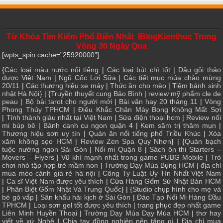
Từ Khóa Tìm Kiếm Phổ Biến Nhất IBlogKienthuc Trong
Vòng 30 Ngày Qua
[wpts_spin cache=”25920000″]
{
Các loại màu nước nổi tiếng
|
Các loại bút chì tốt
|
Dầu gội thảo
dược
Việt Nam |
Ngũ Cốc Lợi Sữa
|
Các tiết mục múa chào mừng
20/11
|
Các thương hiệu xe máy
|
Thức ăn cho mèo
|
Tiệm bánh sinh
nhật Hà Nội
} | {
Truyền thuyết cung Bảo Bình
|
review mỹ phẩm cle de
peau
|
Bộ bài tarot cho người mới
|
Bài văn hay 20 tháng 11
|
Vòng
Phong Thủy TPHCM
|
Điêu Khắc Chân Mày Bong Không Mất Sợi
|
Tỉnh thành giàu nhất tại Việt Nam
|
Sửa điện thoại hcm
|
Review nối
mi búp bê
|
Bánh canh cu ngon quận 4
|
Kem sâm trị thâm mụn
|
Thương hiệu sơn uy tín
|
Quán ăn nổi tiếng phố Triều Khúc
|
Xóa
xăm không sẹo HCM
|
Review Zen Spa Quy Nhơn
} | {
Quán bạch
tuộc nướng ngon Sài Gòn
|
Nối mi Quận 8
|
Sách ôn thi Starters –
Movers – Flyers
|
Vũ khí mạnh nhất trong game PUBG Mobile
|
Trò
chơi nhỏ tập hợp trẻ mầm non
|
Trường Dạy Múa Bụng HCM
|
địa chỉ
mua mèo cảnh giá rẻ hà nội
|
Công Ty Luật Uy Tín Nhất Việt Nam
|
Ca sĩ Việt Nam được yêu thích
| Cửa
Hàng Gốm Sứ Nhật Bản HCM
|
Phân Biệt Gốm Nhật Và Trung Quốc
} | {
Studio chụp hình cho mẹ và
bé gò vấp
|
Sân khấu hài kịch ở Sài Gòn
|
Đào Tạo Nối Mi Hàng Đầu
TPHCM
|
Loại sơn gel tốt được yêu thích
|
trang phục đẹp nhất game
Liên Minh Huyền Thoại
|
Trường Dạy Múa Dạy Múa HCM
|
thơ hay
viết về xứ Nghệ
|
Chia tay đồng nghiệp nên tặng gì
|
Địa chỉ mua