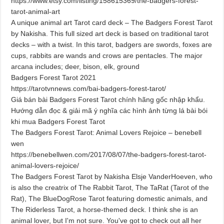
https://www.etsy.com/listing/158615369/the-badgers-forest-
tarot-animal-art
A unique animal art Tarot card deck – The Badgers Forest Tarot
by Nakisha. This full sized art deck is based on traditional tarot
decks – with a twist. In this tarot, badgers are swords, foxes are
cups, rabbits are wands and crows are pentacles. The major
arcana includes; deer, bison, elk, ground
Badgers Forest Tarot 2021
https://tarotvnnews.com/bai-badgers-forest-tarot/
Giá bán bài Badgers Forest Tarot chính hãng gốc nhập khẩu.
Hướng dẫn đọc & giải mã ý nghĩa các hình ảnh từng lá bài bói
khi mua Badgers Forest Tarot
The Badgers Forest Tarot: Animal Lovers Rejoice – benebell
wen
https://benebellwen.com/2017/08/07/the-badgers-forest-tarot-
animal-lovers-rejoice/
The Badgers Forest Tarot by Nakisha Elsje VanderHoeven, who
is also the creatrix of The Rabbit Tarot, The TaRat (Tarot of the
Rat), The BlueDogRose Tarot featuring domestic animals, and
The Riderless Tarot, a horse-themed deck. I think she is an
animal lover, but I'm not sure. You've got to check out all her