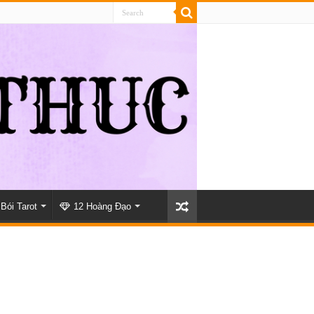
Bói Tarot
12 Hoàng Đạo