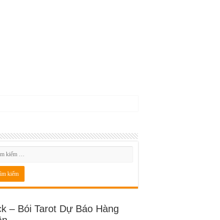
ck – Bói Tarot Dự Báo Hàng
ần