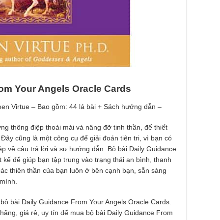
rom Your Angels Oracle Cards
een Virtue – Bao gồm: 44 lá bài + Sách hướng dẫn –
ng thông điệp thoải mái và nâng đỡ tinh thần, để thiết
 Đây cũng là một công cụ để giải đoán tiên tri, vì bạn có
ệp về câu trả lời và sự hướng dẫn. Bộ bài Daily Guidance
 kế để giúp bạn tập trung vào trạng thái an bình, thanh
các thiên thần của bạn luôn ở bên cạnh bạn, sẵn sàng
 mình.
ề bộ bài Daily Guidance From Your Angels Oracle Cards.
 hãng, giá rẻ, uy tín để mua bộ bài Daily Guidance From