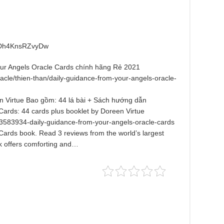
3Dh4KnsRZvyDw
ur Angels Oracle Cards chính hãng Rẻ 2021
racle/thien-than/daily-guidance-from-your-angels-oracle-
n Virtue Bao gồm: 44 lá bài + Sách hướng dẫn
Cards: 44 cards plus booklet by Doreen Virtue
583934-daily-guidance-from-your-angels-oracle-cards
Cards book. Read 3 reviews from the world’s largest
k offers comforting and…