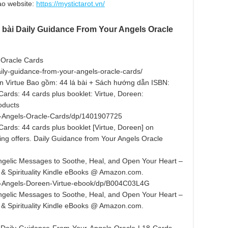
ào website:
https://mystictarot.vn/
 bài Daily Guidance From Your Angels Oracle
 Oracle Cards
ily-guidance-from-your-angels-oracle-cards/
n Virtue Bao gồm: 44 lá bài + Sách hướng dẫn ISBN:
ards: 44 cards plus booklet: Virtue, Doreen:
oducts
e-Angels-Oracle-Cards/dp/1401907725
ards: 44 cards plus booklet [Virtue, Doreen] on
ng offers. Daily Guidance from Your Angels Oracle
ngelic Messages to Soothe, Heal, and Open Your Heart –
on & Spirituality Kindle eBooks @ Amazon.com.
e-Angels-Doreen-Virtue-ebook/dp/B004C03L4G
ngelic Messages to Soothe, Heal, and Open Your Heart –
on & Spirituality Kindle eBooks @ Amazon.com.
aily-Guidance-From-Your-Angels-Oracle-L18-Cards-