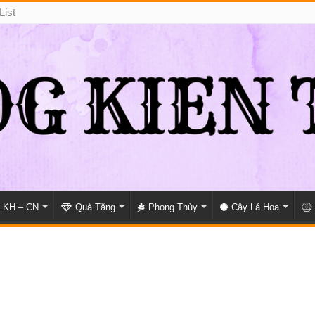
List
KH – CN
Quà Tặng
Phong Thủy
Cây Lá Hoa