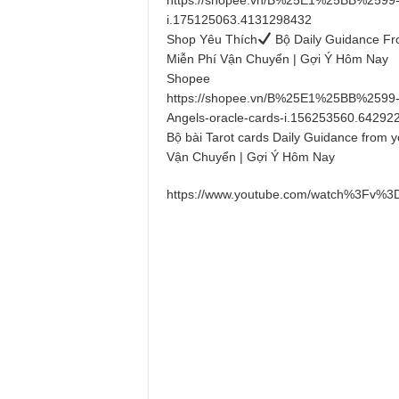
i.175125063.4131298432
Shop Yêu Thích
Bộ Daily Guidance Fr
Miễn Phí Vận Chuyển | Gợi Ý Hôm Nay
Shopee
https://shopee.vn/B%25E1%25BB%2599-b
Angels-oracle-cards-i.156253560.64292
Bộ bài Tarot cards Daily Guidance from 
Vận Chuyển | Gợi Ý Hôm Nay
https://www.youtube.com/watch%3Fv%