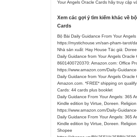
Your Angels Oracle Cards hãy truy cập v
Xem các gợi ý tìm kiếm khác về bộ
Cards
Bộ Bài Daily Guidance From Your Angels
https://mystichouse.vn/san-pham-tarot/da
Nhà sản xuất: Hay House Tác giả: Doree
Daily Guidance from Your Angels Oracle C
8601400720370: Amazon.com: Office Pr
https://www.amazon.com/Daily-Guidanc
Daily Guidance from Your Angels Oracle C
Amazon.com. *FREE* shipping on qualifyi
Cards: 44 cards plus booklet
Daily Guidance From Your Angels: 365 A
Kindle edition by Virtue, Doreen. Religi
https://www.amazon.com/Daily-Guidanc
Daily Guidance From Your Angels: 365 A
Kindle edition by Virtue, Doreen. Religi
Shopee
https://shopee.vn/B%25E1%25BB%2599-D