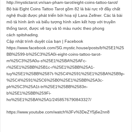
http://mystictarot.vn/san-pham-tarot/eight-coins-tattoo-tarot/
Bộ bài Eight Coins Tattoo Tarot gồm 82 lá bài rực rỡ đầy chất
nghệ thuật được phát triển bởi hoạ sỹ Lana Zellner. Các lá bài
mô tả hình ảnh và biểu tượng hình xăm kết hợp với truyền
thống tarot, được vẽ tay và tô màu nước theo phong
cách spitshading.
Cập nhật trình duyệt của bạn | Facebook
https://www.facebook.com/SG.mystic.house/posts/b%25E1%25
BB%2599-b%25C3%25A0i-eight-coins-tattoo-tarot-
m%25C3%25A0u-s%25E1%25BA%25AFc-
r%25E1%25BB%25B1c-r%25E1%25BB%25A1-
tuy%25E1%25BB%2587t-%25C4%2591%25E1%25BA%25B9p-
%25C4%2591%25C6%25B0%25E1%25BB%25A3c-
ph%25C3%25A1t-tri%25E1%25BB%2583n-
b%25E1%25BB%259Fi-
ho%25E1%25BA%25A1/2458576790843327/
https://www.youtube.com/watch%3Fv%3DeZY5j6e2nn8