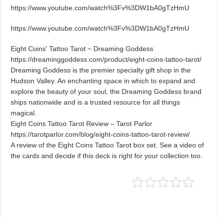
https://www.youtube.com/watch%3Fv%3DW1bA0gTzHmU
https://www.youtube.com/watch%3Fv%3DW1bA0gTzHmU
Eight Coins' Tattoo Tarot ~ Dreaming Goddess
https://dreaminggoddess.com/product/eight-coins-tattoo-tarot/
Dreaming Goddess is the premier specialty gift shop in the
Hudson Valley. An enchanting space in which to expand and
explore the beauty of your soul, the Dreaming Goddess brand
ships nationwide and is a trusted resource for all things
magical.
Eight Coins Tattoo Tarot Review – Tarot Parlor
https://tarotparlor.com/blog/eight-coins-tattoo-tarot-review/
A review of the Eight Coins Tattoo Tarot box set. See a video of
the cards and decide if this deck is right for your collection too.