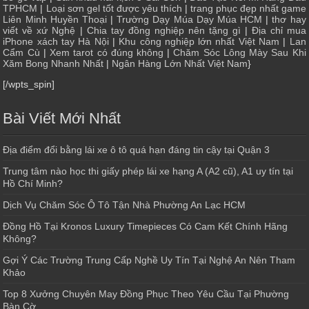
TPHCM
|
Loại sơn gel tốt được yêu thích
|
trang phục đẹp nhất game
Liên Minh Huyền Thoại
|
Trường Dạy Múa Dạy Múa HCM
|
thơ hay
viết về xứ Nghệ
|
Chia tay đồng nghiệp nên tặng gì
|
Địa chỉ mua
iPhone xách tay Hà Nội
|
Khu công nghiệp lớn nhất Việt Nam
|
Lan
Cẩm Cù
|
Xem tarot có đúng không
|
Chăm Sóc Lông Mày Sau Khi
Xăm Bong Nhanh Nhất
|
Ngân Hàng Lớn Nhất Việt Nam
}
[/wpts_spin]
Bài Viết Mới Nhất
Địa điểm đổi bằng lái xe ô tô quá hạn đáng tin cậy tại Quận 3
Trung tâm nào học thi giấy phép lái xe hạng A (A2 cũ), A1 uy tín tại
Hồ Chí Minh?
Dịch Vụ Chăm Sóc Ô Tô Tận Nhà Phường An Lạc HCM
Đồng Hồ Tại Kronos Luxury Timepieces Có Cam Kết Chính Hãng
Không?
Gợi Ý Các Trường Trung Cấp Nghề Uy Tín Tại Nghệ An Nên Tham
Khảo
Top 8 Xưởng Chuyên May Đồng Phục Theo Yêu Cầu Tại Phường
Bàn Cờ