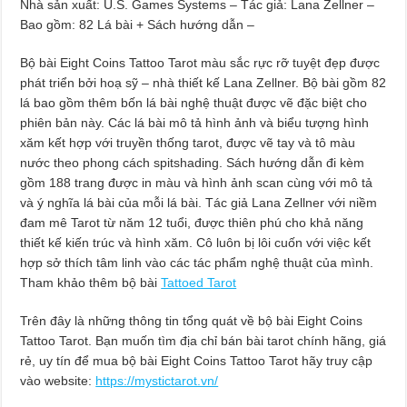
Nhà sản xuất: U.S. Games Systems – Tác giả: Lana Zellner –
Bao gồm: 82 Lá bài + Sách hướng dẫn –
Bộ bài Eight Coins Tattoo Tarot màu sắc rực rỡ tuyệt đẹp được
phát triển bởi hoạ sỹ – nhà thiết kế Lana Zellner. Bộ bài gồm 82
lá bao gồm thêm bốn lá bài nghệ thuật được vẽ đặc biệt cho
phiên bản này. Các lá bài mô tả hình ảnh và biểu tượng hình
xăm kết hợp với truyền thống tarot, được vẽ tay và tô màu
nước theo phong cách spitshading. Sách hướng dẫn đi kèm
gồm 188 trang được in màu và hình ảnh scan cùng với mô tả
và ý nghĩa lá bài của mỗi lá bài. Tác giả Lana Zellner với niềm
đam mê Tarot từ năm 12 tuổi, được thiên phú cho khả năng
thiết kế kiến trúc và hình xăm. Cô luôn bị lôi cuốn với việc kết
hợp sở thích tâm linh vào các tác phẩm nghệ thuật của mình.
Tham khảo thêm bộ bài
Tattoed Tarot
Trên đây là những thông tin tổng quát về bộ bài Eight Coins
Tattoo Tarot. Bạn muốn tìm địa chỉ bán bài tarot chính hãng, giá
rẻ, uy tín để mua bộ bài Eight Coins Tattoo Tarot hãy truy cập
vào website:
https://mystictarot.vn/