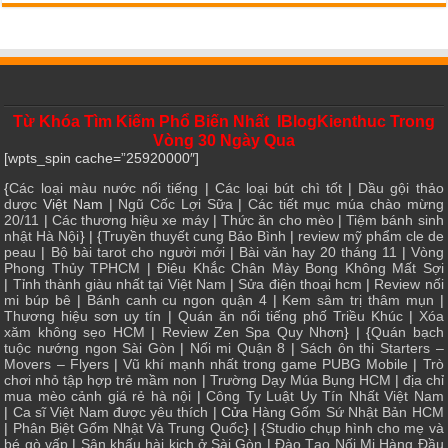
Từ Khóa Tìm Kiếm Phổ Biến Nhất IBlogKienthuc Trong
Vòng 30 Ngày Qua
[wpts_spin cache=”25920000″]
{
Các loại màu nước nổi tiếng
|
Các loại bút chì tốt
|
Dầu gội thảo
dược
Việt Nam |
Ngũ Cốc Lợi Sữa
|
Các tiết mục múa chào mừng
20/11
|
Các thương hiệu xe máy
|
Thức ăn cho mèo
|
Tiệm bánh sinh
nhật Hà Nội
} | {
Truyền thuyết cung Bảo Bình
|
review mỹ phẩm cle de
peau
|
Bộ bài tarot cho người mới
|
Bài văn hay 20 tháng 11
|
Vòng
Phong Thủy TPHCM
|
Điêu Khắc Chân Mày Bong Không Mất Sợi
|
Tỉnh thành giàu nhất tại Việt Nam
|
Sửa điện thoại hcm
|
Review nối
mi búp bê
|
Bánh canh cu ngon quận 4
|
Kem sâm trị thâm mụn
|
Thương hiệu sơn uy tín
|
Quán ăn nổi tiếng phố Triều Khúc
|
Xóa
xăm không sẹo HCM
|
Review Zen Spa Quy Nhơn
} | {
Quán bạch
tuộc nướng ngon Sài Gòn
|
Nối mi Quận 8
|
Sách ôn thi Starters –
Movers – Flyers
|
Vũ khí mạnh nhất trong game PUBG Mobile
|
Trò
chơi nhỏ tập hợp trẻ mầm non
|
Trường Dạy Múa Bụng HCM
|
địa chỉ
mua mèo cảnh giá rẻ hà nội
|
Công Ty Luật Uy Tín Nhất Việt Nam
|
Ca sĩ Việt Nam được yêu thích
| Cửa
Hàng Gốm Sứ Nhật Bản HCM
|
Phân Biệt Gốm Nhật Và Trung Quốc
} | {
Studio chụp hình cho mẹ và
bé gò vấp
|
Sân khấu hài kịch ở Sài Gòn
|
Đào Tạo Nối Mi Hàng Đầu