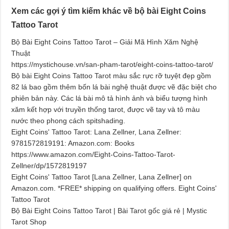
Xem các gợi ý tìm kiếm khác về bộ bài Eight Coins
Tattoo Tarot
Bộ Bài Eight Coins Tattoo Tarot – Giải Mã Hình Xăm Nghệ
Thuật
https://mystichouse.vn/san-pham-tarot/eight-coins-tattoo-tarot/
Bộ bài Eight Coins Tattoo Tarot màu sắc rực rỡ tuyệt đẹp gồm
82 lá bao gồm thêm bốn lá bài nghệ thuật được vẽ đặc biệt cho
phiên bản này. Các lá bài mô tả hình ảnh và biểu tượng hình
xăm kết hợp với truyền thống tarot, được vẽ tay và tô màu
nước theo phong cách spitshading.
Eight Coins' Tattoo Tarot: Lana Zellner, Lana Zellner:
9781572819191: Amazon.com: Books
https://www.amazon.com/Eight-Coins-Tattoo-Tarot-
Zellner/dp/1572819197
Eight Coins' Tattoo Tarot [Lana Zellner, Lana Zellner] on
Amazon.com. *FREE* shipping on qualifying offers. Eight Coins'
Tattoo Tarot
Bộ Bài Eight Coins Tattoo Tarot | Bài Tarot gốc giá rẻ | Mystic
Tarot Shop