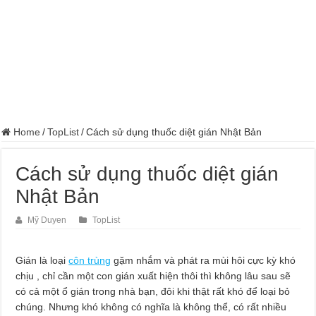
Dịch Vụ Sửa Chữa Ô Tô Tại Nhà Phường Hòa Hưng
Home
/
TopList
/
Cách sử dụng thuốc diệt gián Nhật Bản
Cách sử dụng thuốc diệt gián
Nhật Bản
Mỹ Duyen
TopList
Gián là loại
côn trùng
gặm nhắm và phát ra mùi hôi cực kỳ khó
chịu , chỉ cần một con gián xuất hiện thôi thì không lâu sau sẽ
có cả một ổ gián trong nhà bạn, đôi khi thật rất khó để loại bỏ
chúng. Nhưng khó không có nghĩa là không thể, có rất nhiều