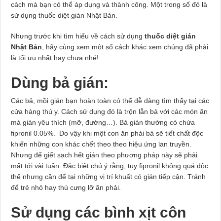
cách mà bạn có thể áp dụng và thành công. Một trong số đó là
sử dụng thuốc diệt gián Nhật Bản.
Nhưng trước khi tìm hiểu về cách sử dụng
thuốc diệt gián
Nhật Bản
, hãy cùng xem một số cách khác xem chúng đã phải
là tối ưu nhất hay chưa nhé!
Dùng bả gián:
Các bả, mồi gián bạn hoàn toàn có thể dễ dàng tìm thấy tại các
cửa hàng thú y. Cách sử dụng đó là trộn lẫn bả với các món ăn
mà gián yêu thích (mỡ, đường…). Bả gián thường có chứa
fipronil 0.05%. Do vậy khi một con ăn phải bả sẽ tiết chất độc
khiến những con khác chết theo theo hiệu ứng lan truyền.
Nhưng để giết sạch hết gián theo phương pháp này sẽ phải
mất tới vài tuần. Đặc biệt chú ý rằng, tuy fipronil không quá độc
thế nhưng cần để tại những vị trí khuất có gián tiếp cận. Tránh
để trẻ nhỏ hay thú cưng lỡ ăn phải.
Sử dụng các bình xịt côn