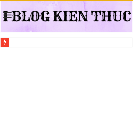
Địa điểm đổi bằng lái xe ô tô quá hạn đáng tin cậy tại Quận 3
Trung tâm nào học thi giấy phép lái xe hạng A (A2 cũ), A1 uy tín tại Hồ Ch
Dịch Vụ Chăm Sóc Ô Tô Tận Nhà Phường An Lạc HCM
Đồng Hồ Tại Kronos Luxury Timepieces Có Cam Kết Chính Hãng Không?
Gợi Ý Các Trường Trung Cấp Nghề Uy Tín Tại Nghệ An Nên Tham Khảo
Top 8 Xưởng Chuyên May Đồng Phục Theo Yêu Cầu Tại Phường Bàn Cờ
Sửa Chữa Ô Tô Lưu Động Có Bảo Hiểm Phường Đông Hưng Thuận
Chăm Sóc Ô Tô Lưu Động Tại Nhà Phường Phú Thọ HCM
Trung Tâm Đào Tạo Sát Hạch Lái Xe C1 Uy Tín Tại Thành Phố Thủ Đức,