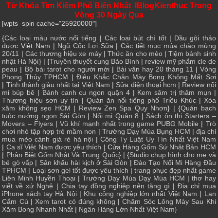
Từ Khóa Tìm Kiếm Phổ Biến Nhất IBlogKienthuc Trong
Vòng 30 Ngày Qua
[wpts_spin cache=”25920000″]
{
Các loại màu nước nổi tiếng
|
Các loại bút chì tốt
|
Dầu gội thảo
dược
Việt Nam |
Ngũ Cốc Lợi Sữa
|
Các tiết mục múa chào mừng
20/11
|
Các thương hiệu xe máy
|
Thức ăn cho mèo
|
Tiệm bánh sinh
nhật Hà Nội
} | {
Truyền thuyết cung Bảo Bình
|
review mỹ phẩm cle de
peau
|
Bộ bài tarot cho người mới
|
Bài văn hay 20 tháng 11
|
Vòng
Phong Thủy TPHCM
|
Điêu Khắc Chân Mày Bong Không Mất Sợi
|
Tỉnh thành giàu nhất tại Việt Nam
|
Sửa điện thoại hcm
|
Review nối
mi búp bê
|
Bánh canh cu ngon quận 4
|
Kem sâm trị thâm mụn
|
Thương hiệu sơn uy tín
|
Quán ăn nổi tiếng phố Triều Khúc
|
Xóa
xăm không sẹo HCM
|
Review Zen Spa Quy Nhơn
} | {
Quán bạch
tuộc nướng ngon Sài Gòn
|
Nối mi Quận 8
|
Sách ôn thi Starters –
Movers – Flyers
|
Vũ khí mạnh nhất trong game PUBG Mobile
|
Trò
chơi nhỏ tập hợp trẻ mầm non
|
Trường Dạy Múa Bụng HCM
|
địa chỉ
mua mèo cảnh giá rẻ hà nội
|
Công Ty Luật Uy Tín Nhất Việt Nam
|
Ca sĩ Việt Nam được yêu thích
| Cửa
Hàng Gốm Sứ Nhật Bản HCM
|
Phân Biệt Gốm Nhật Và Trung Quốc
} | {
Studio chụp hình cho mẹ và
bé gò vấp
|
Sân khấu hài kịch ở Sài Gòn
|
Đào Tạo Nối Mi Hàng Đầu
TPHCM
|
Loại sơn gel tốt được yêu thích
|
trang phục đẹp nhất game
Liên Minh Huyền Thoại
|
Trường Dạy Múa Dạy Múa HCM
|
thơ hay
viết về xứ Nghệ
|
Chia tay đồng nghiệp nên tặng gì
|
Địa chỉ mua
iPhone xách tay Hà Nội
|
Khu công nghiệp lớn nhất Việt Nam
|
Lan
Cẩm Cù
|
Xem tarot có đúng không
|
Chăm Sóc Lông Mày Sau Khi
Xăm Bong Nhanh Nhất
|
Ngân Hàng Lớn Nhất Việt Nam
}