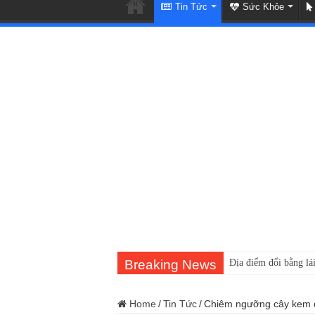
Tin Tức
Sức Khỏe
Breaking News
Địa điểm đổi bằng lái
Home
/
Tin Tức
/
Chiêm ngưỡng cây kem đắ