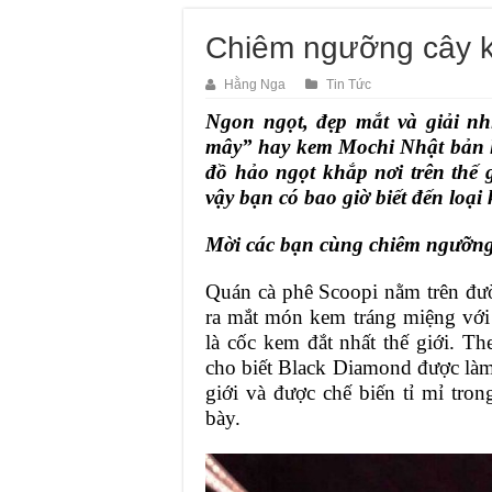
Chiêm ngưỡng cây ke
Hằng Nga
Tin Tức
Ngon ngọt, đẹp mắt và giải nhi
mây” hay kem Mochi Nhật bản l
đồ hảo ngọt khắp nơi trên thế 
vậy bạn có bao giờ biết đến loại
Mời các bạn cùng chiêm ngưỡng 
Quán cà phê Scoopi nằm trên đườ
ra mắt món kem tráng miệng với
là cốc kem đắt nhất thế giới. 
cho biết Black Diamond được làm
giới và được chế biến tỉ mỉ tron
bày.