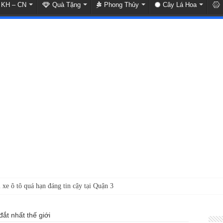
KH – CN
Quà Tặng
Phong Thủy
Cây Lá Hoa
 xe ô tô quá hạn đáng tin cậy tại Quận 3
t nhất thế giới