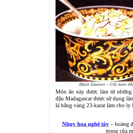
Black Diamon – Cốc kem đắt nhấ
Món ăn này được làm từ những 
đậu Madagascar được sử dụng làm
lá bằng vàng 23-karat làm cho ly 
Nhụy hoa nghệ tây
– hoàng đế
trọng của 