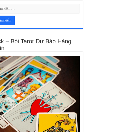
ck – Bói Tarot Dự Báo Hàng
ần