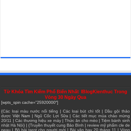
Từ Khóa Tìm Kiếm Phổ Biến Nhất IBlogKienthuc Trong
Vòng 30 Ngày Qua
[wpts_spin cache=”25920000″]
{
Các loại màu nước nổi tiếng
|
Các loại bút chì tốt
|
Dầu gội thảo
dược
Việt Nam |
Ngũ Cốc Lợi Sữa
|
Các tiết mục múa chào mừng
20/11
|
Các thương hiệu xe máy
|
Thức ăn cho mèo
|
Tiệm bánh sinh
nhật Hà Nội
} | {
Truyền thuyết cung Bảo Bình
|
review mỹ phẩm cle de
peau
|
Bộ bài tarot cho người mới
|
Bài văn hay 20 tháng 11
|
Vòng