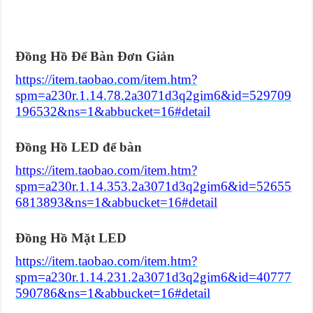
Đồng Hồ Để Bàn Đơn Giản
https://item.taobao.com/item.htm?
spm=a230r.1.14.78.2a3071d3q2gim6&id=529709
196532&ns=1&abbucket=16#detail
Đồng Hồ LED để bàn
https://item.taobao.com/item.htm?
spm=a230r.1.14.353.2a3071d3q2gim6&id=52655
6813893&ns=1&abbucket=16#detail
Đồng Hồ Mặt LED
https://item.taobao.com/item.htm?
spm=a230r.1.14.231.2a3071d3q2gim6&id=40777
590786&ns=1&abbucket=16#detail