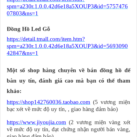
spm=a230r.1.0.0.42d6e18a5XOUP3&id=5757476
07803&ns=1
Đồng Hồ Led Gỗ
https://detail.tmall.com/item.htm?
spm=a230r.1.0.0.42d6e18a5XOUP3&id=5693090
42847&ns=1
Một số shop hàng chuyên về bán đồng hồ để
bàn uy tín, đánh giá cao mà bạn có thể tham
khảo:
https://shop142760036.taobao.com
(5 vương miện
bạc xét về mức độ uy tín, , giao hàng đảm bảo)
https://www.jiyoujia.com
(2 vương miện vàng xét
về mức độ uy tín, đạt chứng nhận người bán vàng,
giao hàng đảm bảo)