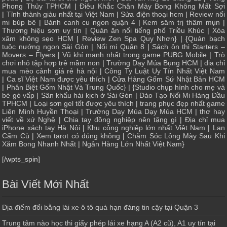
Phong Thủy TPHCM
|
Điêu Khắc Chân Mày Bong Không Mất Sợi
|
Tỉnh thành giàu nhất tại Việt Nam
|
Sửa điện thoại hcm
|
Review nối
mi búp bê
|
Bánh canh cu ngon quận 4
|
Kem sâm trị thâm mụn
|
Thương hiệu sơn uy tín
|
Quán ăn nổi tiếng phố Triều Khúc
|
Xóa
xăm không sẹo HCM
|
Review Zen Spa Quy Nhơn
} | {
Quán bạch
tuộc nướng ngon Sài Gòn
|
Nối mi Quận 8
|
Sách ôn thi Starters –
Movers – Flyers
|
Vũ khí mạnh nhất trong game PUBG Mobile
|
Trò
chơi nhỏ tập hợp trẻ mầm non
|
Trường Dạy Múa Bụng HCM
|
địa chỉ
mua mèo cảnh giá rẻ hà nội
|
Công Ty Luật Uy Tín Nhất Việt Nam
|
Ca sĩ Việt Nam được yêu thích
| Cửa
Hàng Gốm Sứ Nhật Bản HCM
|
Phân Biệt Gốm Nhật Và Trung Quốc
} | {
Studio chụp hình cho mẹ và
bé gò vấp
|
Sân khấu hài kịch ở Sài Gòn
|
Đào Tạo Nối Mi Hàng Đầu
TPHCM
|
Loại sơn gel tốt được yêu thích
|
trang phục đẹp nhất game
Liên Minh Huyền Thoại
|
Trường Dạy Múa Dạy Múa HCM
|
thơ hay
viết về xứ Nghệ
|
Chia tay đồng nghiệp nên tặng gì
|
Địa chỉ mua
iPhone xách tay Hà Nội
|
Khu công nghiệp lớn nhất Việt Nam
|
Lan
Cẩm Cù
|
Xem tarot có đúng không
|
Chăm Sóc Lông Mày Sau Khi
Xăm Bong Nhanh Nhất
|
Ngân Hàng Lớn Nhất Việt Nam
}
[/wpts_spin]
Bài Viết Mới Nhất
Địa điểm đổi bằng lái xe ô tô quá hạn đáng tin cậy tại Quận 3
Trung tâm nào học thi giấy phép lái xe hạng A (A2 cũ), A1 uy tín tại