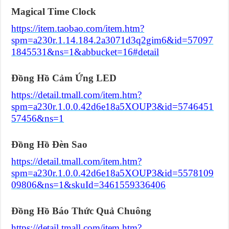
Magical Time Clock
https://item.taobao.com/item.htm?
spm=a230r.1.14.184.2a3071d3q2gim6&id=57097
1845531&ns=1&abbucket=16#detail
Đồng Hồ Cảm Ứng LED
https://detail.tmall.com/item.htm?
spm=a230r.1.0.0.42d6e18a5XOUP3&id=5746451
57456&ns=1
Đồng Hồ Đèn Sao
https://detail.tmall.com/item.htm?
spm=a230r.1.0.0.42d6e18a5XOUP3&id=5578109
09806&ns=1&skuId=3461559336406
Đồng Hồ Báo Thức Quả Chuông
https://detail.tmall.com/item.htm?