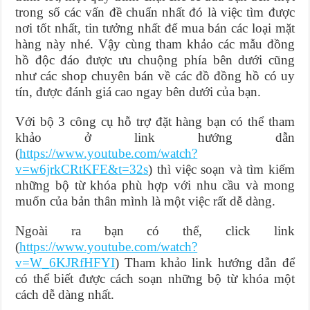
trong số các vấn đề chuẩn nhất đó là việc tìm được
nơi tốt nhất, tin tưởng nhất để mua bán các loại mặt
hàng này nhé. Vậy cùng tham khảo các mẫu đồng
hồ độc đáo được ưu chuộng phía bên dưới cũng
như các shop chuyên bán về các đồ đồng hồ có uy
tín, được đánh giá cao ngay bên dưới của bạn.
Với bộ 3 công cụ hỗ trợ đặt hàng bạn có thể tham
khảo ở link hướng dẫn
(
https://www.youtube.com/watch?
v=w6jrkCRtKFE&t=32s
) thì việc soạn và tìm kiếm
những bộ từ khóa phù hợp với nhu cầu và mong
muốn của bản thân mình là một việc rất dễ dàng.
Ngoài ra bạn có thể, click link
(
https://www.youtube.com/watch?
v=W_6KJRfHFYI
) Tham khảo link hướng dẫn để
có thể biết được cách soạn những bộ từ khóa một
cách dễ dàng nhất.