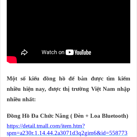
Một số kiểu đồng hồ để bàn được tìm kiếm
nhiều hiện nay, được thị trường Việt Nam nhập
nhiều nhất:
Đồng Hồ Đa Chức Năng ( Đèn + Loa Bluetooth)
https://detail.tmall.com/item.htm?
spm=a230r.1.14.44.2a3071d3q2gim6&id=558773