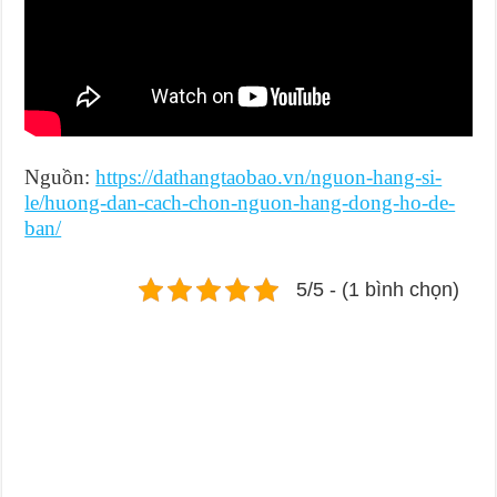
Nguồn:
https://dathangtaobao.vn/nguon-hang-si-
le/huong-dan-cach-chon-nguon-hang-dong-ho-de-
ban/
5/5 - (1 bình chọn)