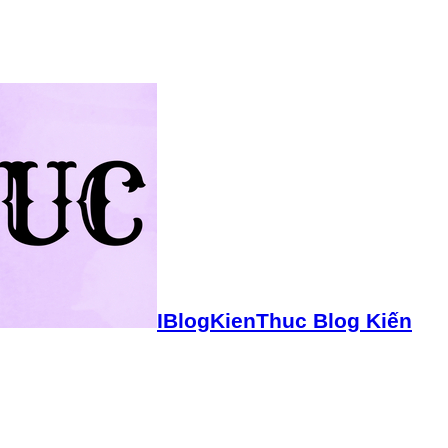
IBlogKienThuc Blog Kiến