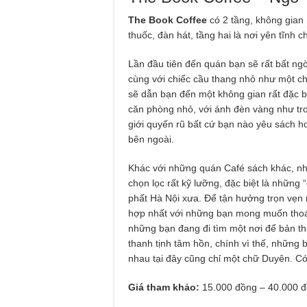
The Book Coffee
có 2 tầng, không gian
thuốc, đàn hát, tầng hai là nơi yên tĩnh 
Lần đầu tiên đến quán bạn sẽ rất bất ngờ
cùng với chiếc cầu thang nhỏ như một chỉ
sẽ dẫn bạn đến một không gian rất đặc b
căn phòng nhỏ, với ánh đèn vàng như tro
giới quyến rũ bất cứ bạn nào yêu sách ho
bên ngoài.
Khác với những quán Café sách khác, n
chọn lọc rất kỹ lưỡng, đặc biệt là những
phất Hà Nội xưa. Để tận hưởng trọn vẹn
hợp nhất với những bạn mong muốn thoát
những bạn đang đi tìm một nơi để bản t
thanh tịnh tâm hồn, chính vì thế, những 
nhau tại đây cũng chỉ một chữ Duyên. Có 
Giá tham khảo:
15.000 đồng – 40.000 