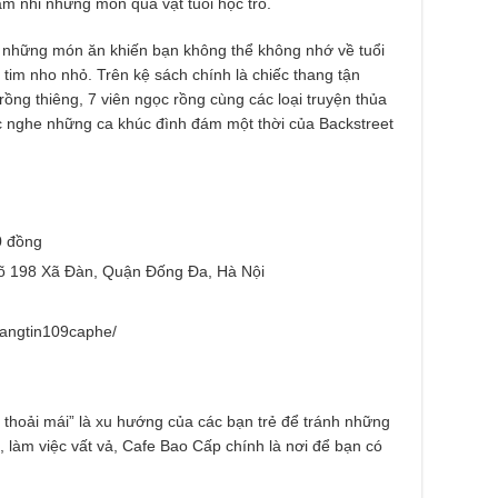
âm nhi những món quà vặt tuổi học trò.
c những món ăn khiến bạn không thể không nhớ về tuổi
 tim nho nhỏ. Trên kệ sách chính là chiếc thang tận
ồng thiêng, 7 viên ngọc rồng cùng các loại truyện thủa
c nghe những ca khúc đình đám một thời của Backstreet
0 đồng
õ 198 Xã Đàn, Quận Đống Đa, Hà Nội
cangtin109caphe/
 thoải mái” là xu hướng của các bạn trẻ để tránh những
 làm việc vất vả, Cafe Bao Cấp chính là nơi để bạn có