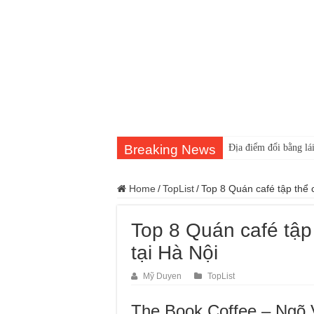
Breaking News
Địa điểm đổi bằng lái
Home
/
TopList
/
Top 8 Quán café tập thể 
Top 8 Quán café tập
tại Hà Nội
Mỹ Duyen
TopList
The Book Coffee – Ngõ