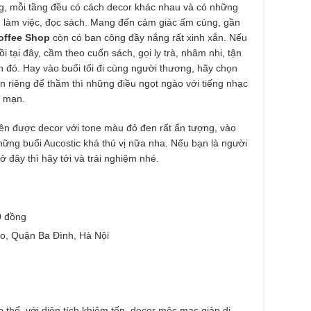
ng, mỗi tầng đều có cách decor khác nhau và có những
, làm việc, đọc sách. Mang đến cảm giác ấm cúng, gần
offee Shop
còn có ban công đầy nắng rất xinh xắn. Nếu
i tại đây, cầm theo cuốn sách, gọi ly trà, nhâm nhi, tận
 đó. Hay vào buổi tối đi cùng người thương, hãy chọn
an riêng để thầm thì những điều ngọt ngào với tiếng nhạc
g mạn.
rên được decor với tone màu đỏ đen rất ấn tượng, vào
những buổi Aucostic khá thú vị nữa nha. Nếu bạn là người
 đây thì hãy tới và trải nghiệm nhé.
0 đồng
ảo, Quận Ba Đình, Hà Nội
 thể, với diện tích khiêm tốn, decor mộc mạc giản dị