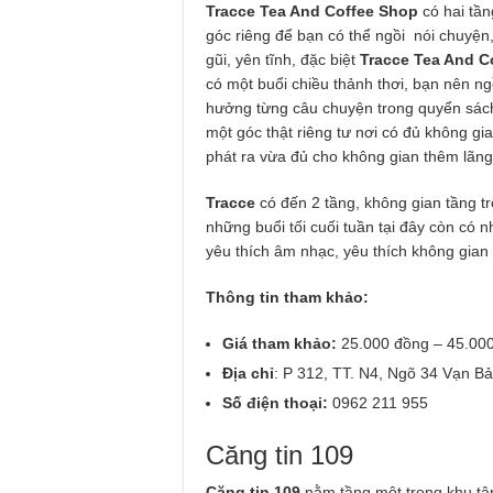
Tracce Tea And Coffee Shop
có hai tầ
góc riêng để bạn có thể ngồi nói chuyện
gũi, yên tĩnh, đặc biệt
Tracce Tea And C
có một buổi chiều thảnh thơi, bạn nên ngồ
hưởng từng câu chuyện trong quyển sách
một góc thật riêng tư nơi có đủ không gi
phát ra vừa đủ cho không gian thêm lãn
Tracce
có đến 2 tầng, không gian tầng t
những buổi tối cuối tuần tại đây còn có 
yêu thích âm nhạc, yêu thích không gian ở
Thông tin tham khảo:
Giá tham khảo:
25.000 đồng – 45.00
Địa chỉ
: P 312, TT. N4, Ngõ 34 Vạn B
Số điện thoại:
0962 211 955
Căng tin 109
Căng tin 109
nằm tầng một trong khu tập