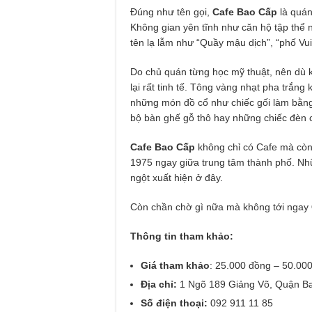
Đúng như tên gọi,
Cafe Bao Cấp
là quá
Không gian yên tĩnh như căn hộ tập thể n
tên lạ lẫm như “Quầy mậu dịch”, “phố Vui”
Do chủ quán từng học mỹ thuật, nên dù k
lại rất tinh tế. Tông vàng nhạt pha trắng
những món đồ cổ như chiếc gối làm bằng v
bộ bàn ghế gỗ thô hay những chiếc đèn c
Cafe Bao Cấp
không chỉ có Cafe mà còn
1975 ngay giữa trung tâm thành phố. Nh
ngột xuất hiện ở đây.
Còn chần chờ gì nữa mà không tới ngay
Thông tin tham khảo:
Giá tham khảo
: 25.000 đồng – 50.00
Địa chỉ:
1 Ngõ 189 Giảng Võ, Quận Ba
Số điện thoại:
092 911 11 85