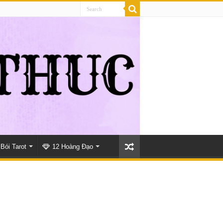
Bói Tarot
12 Hoàng Đạo