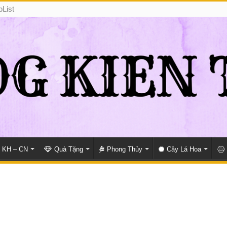
pList
KH – CN
Quà Tặng
Phong Thủy
Cây Lá Hoa