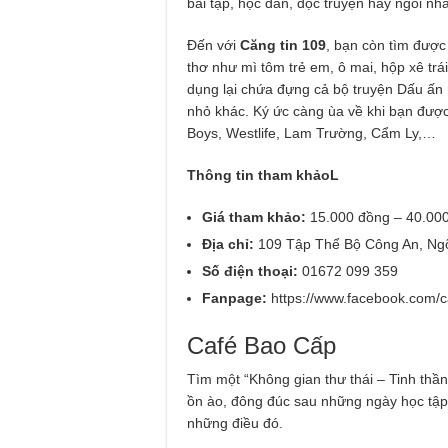
bài tập, học đàn, đọc truyện hay ngồi nh
Đến với
Căng tin 109
, bạn còn tìm đượ
thơ như mì tôm trẻ em, ô mai, hộp xê trái
dụng lại chứa đựng cả bộ truyện Dấu ấn r
nhỏ khác. Ký ức càng ùa về khi bạn đượ
Boys, Westlife, Lam Trường, Cẩm Ly,…
Thông tin tham khảoL
Giá tham khảo:
15.000 đồng – 40.00
Địa chỉ:
109 Tập Thể Bộ Công An, Ng
Số điện thoại:
01672 099 359
Fanpage:
https://www.facebook.com/
Café Bao Cấp
Tìm một “Không gian thư thái – Tinh thần
ồn ào, đông đúc sau những ngày học tập,
những điều đó.