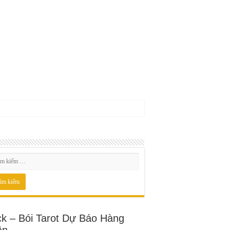
ck – Bói Tarot Dự Báo Hàng
ần