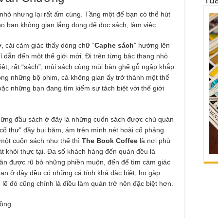
 nhỏ nhưng lại rất ấm cúng. Tầng một để bạn có thể hút
cho bạn không gian lắng đọng để đọc sách, làm việc.
, cái cảm giác thấy dòng chữ “
Caphe sách
” hướng lên
 dẫn đến một thế giới mới. Đi trên từng bậc thang nhỏ
iệt, rất “sách”, mùi sách cùng mùi bàn ghế gỗ ngập khắp
ng những bộ phim, cả không gian ấy trở thành một thế
ặc những bạn đang tìm kiếm sự tách biệt với thế giới
hững đầu sách ở đây là những cuốn sách được chủ quán
 “cổ thư” đầy bụi bặm, ám trên mình nét hoài cổ phảng
 một cuốn sách như thế thì
The Book Coffee
là nơi phù
 khỏi thực tại. Đa số khách hàng đến quán đều là
hân được rũ bỏ những phiền muộn, đến để tìm cảm giác
bạn ở đây đều có những cá tính khá đặc biệt, họ gặp
lẽ đó cũng chính là điều làm quán trở nên đặc biệt hơn.
đồng