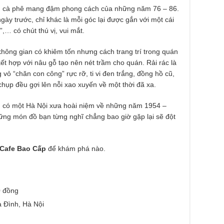
n cà phê mang đậm phong cách của những năm 76 – 86.
gày trước, chỉ khác là mỗi góc lại được gắn với một cái
,… có chút thú vị, vui mắt.
hông gian có khiêm tốn nhưng cách trang trí trong quán
 kết hợp với nâu gỗ tạo nên nét trầm cho quán. Rải rác là
ỏ “chăn con công” rực rỡ, ti vi đen trắng, đồng hồ cũ,
hụp đều gợi lên nỗi xao xuyến về một thời đã xa.
 có một Hà Nội xưa hoài niệm về những năm 1954 –
ững món đồ bạn từng nghĩ chẳng bao giờ gặp lại sẽ đột
Cafe Bao Cấp
để khám phá nào.
0 đồng
 Đình, Hà Nội