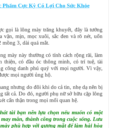
c Phẩm Cực Kỳ Có Lợi Cho Sức Khỏe
 gọi là lông mày trăng khuyết, đây là tướng
 vặn, mịn, mọc xuôi, sắc đen và rõ nét, uốn
 mồng 3, dài quá mắt.
ng mày này thường có tính cách rộng rãi, làm
 thiện, có đầu óc thông minh, có trí tuệ, tài
ng công danh phú quý với mọi người. Vì vậy,
 được mọi người ủng hộ.
ang nhưng do đôi khi do cả tin, nhẹ dạ nên bị
ắng tất cả. Do đó, người phụ nữ sở hữu cặp lông
xét cẩn thận trong mọi mối quan hệ.
hát tài bạn nên lựa chọn nếu muốn có một
u may mắn, thành công trong cuộc sống. Lưu
 mày phù hợp với gương mặt để làm hài hòa