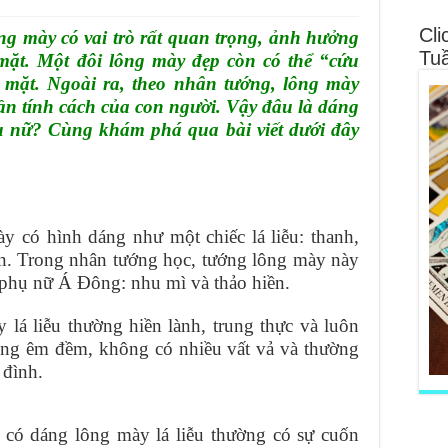
Cli
ng mày có vai trò rất quan trọng, ảnh hưởng
Tu
mặt. Một đôi lông mày đẹp còn có thể “cứu
g mặt. Ngoài ra, theo nhân tướng, lông mày
ần tính cách của con người. Vậy đâu là dáng
ụ nữ? Cùng khám phá qua bài viết dưới đây
ày có hình dáng như một chiếc lá liễu: thanh,
n. Trong nhân tướng học, tướng lông mày này
 phụ nữ Á Đông: nhu mì và thảo hiền.
lá liễu thường hiền lành, trung thực và luôn
ũng êm đềm, không có nhiều vất vả và thường
 đình.
có dáng lông mày lá liễu thường có sự cuốn