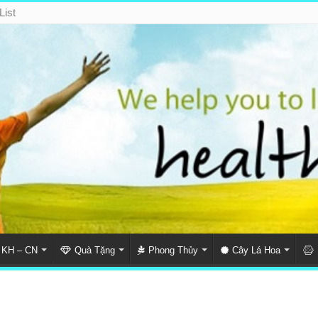
List
KH – CN
Quà Tặng
Phong Thủy
Cây Lá Hoa