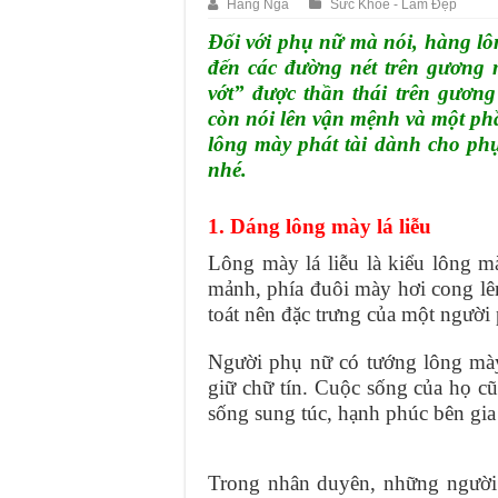
Hằng Nga
Sức Khỏe - Làm Đẹp
Đối với phụ nữ mà nói, hàng lô
đến các đường nét trên gương 
vớt” được thần thái trên gươn
còn nói lên vận mệnh và một ph
lông mày phát tài dành cho ph
nhé.
1. Dáng lông mày lá liễu
Lông mày lá liễu là kiểu lông m
mảnh, phía đuôi mày hơi cong lê
toát nên đặc trưng của một người
Người phụ nữ có tướng lông mày 
giữ chữ tín. Cuộc sống của họ c
sống sung túc, hạnh phúc bên gia
Trong nhân duyên, những người 