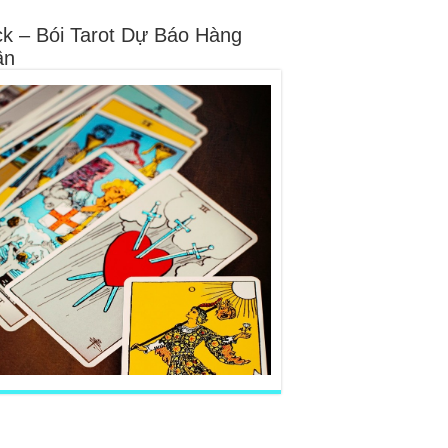
ck – Bói Tarot Dự Báo Hàng
ần