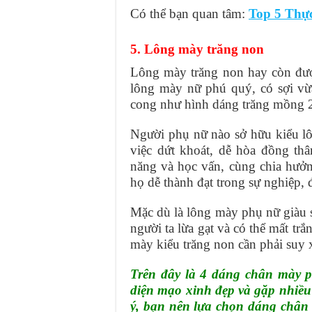
Có thể bạn quan tâm:
Top 5 Thự
5. Lông mày trăng non
Lông mày trăng non hay còn được
lông mày nữ phú quý, có sợi vừa
cong như hình dáng trăng mồng 2
Người phụ nữ nào sở hữu kiểu lô
việc dứt khoát, dễ hòa đồng thân
năng và học vấn, cùng chia hưở
họ dễ thành đạt trong sự nghiệp,
Mặc dù là lông mày phụ nữ giàu s
người ta lừa gạt và có thể mất tr
mày kiểu trăng non cần phải suy 
Trên đây là 4 dáng chân mày p
diện mạo xinh đẹp và gặp nhiề
ý, bạn nên lựa chọn dáng chân