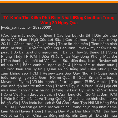
Từ Khóa Tìm Kiếm Phổ Biến Nhất IBlogKienthuc Trong
Vòng 30 Ngày Qua
[wpts_spin cache=”25920000″]
{
Các loại màu nước nổi tiếng
|
Các loại bút chì tốt
|
Dầu gội thảo
dược
Việt Nam |
Ngũ Cốc Lợi Sữa
|
Các tiết mục múa chào mừng
20/11
|
Các thương hiệu xe máy
|
Thức ăn cho mèo
|
Tiệm bánh sinh
nhật Hà Nội
} | {
Truyền thuyết cung Bảo Bình
|
review mỹ phẩm cle de
peau
|
Bộ bài tarot cho người mới
|
Bài văn hay 20 tháng 11
|
Vòng
Phong Thủy TPHCM
|
Điêu Khắc Chân Mày Bong Không Mất Sợi
|
Tỉnh thành giàu nhất tại Việt Nam
|
Sửa điện thoại hcm
|
Review nối
mi búp bê
|
Bánh canh cu ngon quận 4
|
Kem sâm trị thâm mụn
|
Thương hiệu sơn uy tín
|
Quán ăn nổi tiếng phố Triều Khúc
|
Xóa
xăm không sẹo HCM
|
Review Zen Spa Quy Nhơn
} | {
Quán bạch
tuộc nướng ngon Sài Gòn
|
Nối mi Quận 8
|
Sách ôn thi Starters –
Movers – Flyers
|
Vũ khí mạnh nhất trong game PUBG Mobile
|
Trò
chơi nhỏ tập hợp trẻ mầm non
|
Trường Dạy Múa Bụng HCM
|
địa chỉ
mua mèo cảnh giá rẻ hà nội
|
Công Ty Luật Uy Tín Nhất Việt Nam
|
Ca sĩ Việt Nam được yêu thích
| Cửa
Hàng Gốm Sứ Nhật Bản HCM
|
Phân Biệt Gốm Nhật Và Trung Quốc
} | {
Studio chụp hình cho mẹ và
bé gò vấp
|
Sân khấu hài kịch ở Sài Gòn
|
Đào Tạo Nối Mi Hàng Đầu
TPHCM
|
Loại sơn gel tốt được yêu thích
|
trang phục đẹp nhất game
Liên Minh Huyền Thoại
|
Trường Dạy Múa Dạy Múa HCM
|
thơ hay
viết về xứ Nghệ
|
Chia tay đồng nghiệp nên tặng gì
|
Địa chỉ mua