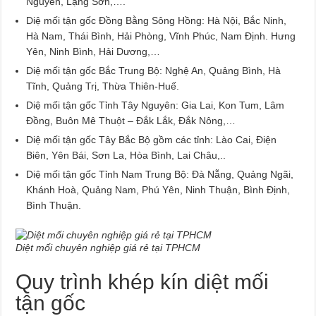
Nguyên, Lạng Sơn,….
Diệ mối tận gốc Đồng Bằng Sông Hồng: Hà Nội, Bắc Ninh,
Hà Nam, Thái Bình, Hải Phòng, Vĩnh Phúc, Nam Định. Hưng
Yên, Ninh Bình, Hải Dương,…
Diệ mối tận gốc Bắc Trung Bộ: Nghệ An, Quảng Bình, Hà
Tĩnh, Quảng Trị, Thừa Thiên-Huế.
Diệ mối tận gốc Tỉnh Tây Nguyên: Gia Lai, Kon Tum, Lâm
Đồng, Buôn Mê Thuột – Đắk Lắk, Đắk Nông,…
Diệ mối tận gốc Tây Bắc Bộ gồm các tỉnh: Lào Cai, Điện
Biên, Yên Bái, Sơn La, Hòa Bình, Lai Châu,..
Diệ mối tận gốc Tỉnh Nam Trung Bộ: Đà Nẵng, Quảng Ngãi,
Khánh Hoà, Quảng Nam, Phú Yên, Ninh Thuận, Bình Định,
Bình Thuận.
Diệt mối chuyên nghiệp giá rẻ tại TPHCM
Quy trình khép kín diệt mối
tận gốc