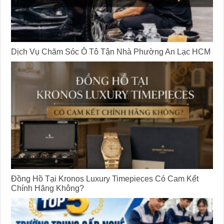
Dịch Vụ Chăm Sóc Ô Tô Tận Nhà Phường An Lạc HCM
Đồng Hồ Tại Kronos Luxury Timepieces Có Cam Kết
Chính Hãng Không?