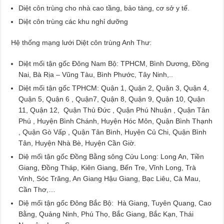
Diệt côn trùng cho nhà cao tầng, bảo tàng, cơ sở y tế.
Diệt côn trùng các khu nghỉ dưỡng
Hệ thống mạng lưới Diệt côn trùng Anh Thư:
Diệt mối tận gốc Đông Nam Bộ: TPHCM, Bình Dương, Đồng
Nai, Bà Rịa – Vũng Tàu, Bình Phước, Tây Ninh,..
Diệt mối tận gốc TPHCM: Quận 1, Quận 2, Quận 3, Quận 4,
Quận 5, Quận 6 , Quận7, Quận 8, Quận 9, Quận 10, Quận
11, Quận 12, Quận Thủ Đức , Quận Phú Nhuận , Quận Tân
Phú , Huyện Bình Chánh, Huyện Hóc Môn, Quận Bình Thạnh
, Quận Gò Vấp , Quận Tân Bình, Huyện Củ Chi, Quận Bình
Tân, Huyện Nhà Bè, Huyện Cần Giờ.
Diệ mối tận gốc Đồng Bằng sông Cửu Long: Long An, Tiền
Giang, Đồng Tháp, Kiên Giang, Bến Tre, Vĩnh Long, Trà
Vinh, Sóc Trăng, An Giang Hậu Giang, Bạc Liêu, Cà Mau,
Cần Thơ,…
Diệ mối tận gốc Đông Bắc Bộ: Hà Giang, Tuyên Quang, Cao
Bằng, Quảng Ninh, Phú Thọ, Bắc Giang, Bắc Kạn, Thái