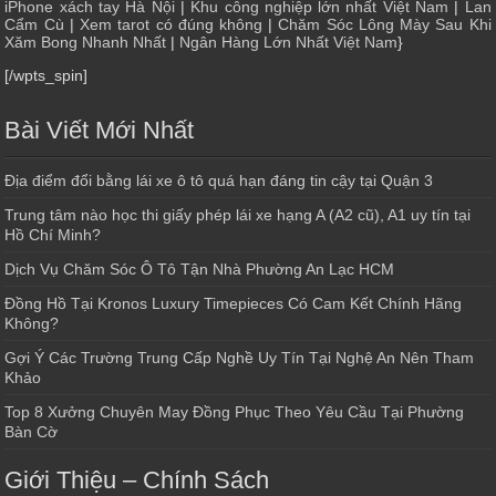
iPhone xách tay Hà Nội
|
Khu công nghiệp lớn nhất Việt Nam
|
Lan
Cẩm Cù
|
Xem tarot có đúng không
|
Chăm Sóc Lông Mày Sau Khi
Xăm Bong Nhanh Nhất
|
Ngân Hàng Lớn Nhất Việt Nam
}
[/wpts_spin]
Bài Viết Mới Nhất
Địa điểm đổi bằng lái xe ô tô quá hạn đáng tin cậy tại Quận 3
Trung tâm nào học thi giấy phép lái xe hạng A (A2 cũ), A1 uy tín tại
Hồ Chí Minh?
Dịch Vụ Chăm Sóc Ô Tô Tận Nhà Phường An Lạc HCM
Đồng Hồ Tại Kronos Luxury Timepieces Có Cam Kết Chính Hãng
Không?
Gợi Ý Các Trường Trung Cấp Nghề Uy Tín Tại Nghệ An Nên Tham
Khảo
Top 8 Xưởng Chuyên May Đồng Phục Theo Yêu Cầu Tại Phường
Bàn Cờ
Giới Thiệu – Chính Sách