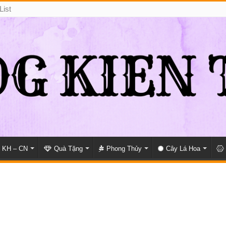
List
KH – CN
Quà Tặng
Phong Thủy
Cây Lá Hoa