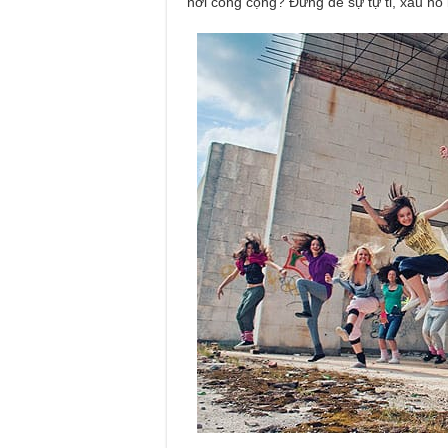
nơi công cộng? Đừng để sự tự ti, xấu hổ 