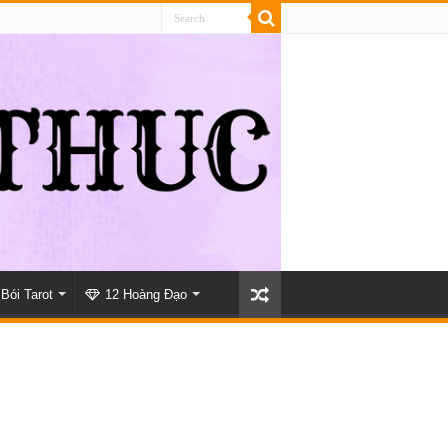
Bói Tarot
12 Hoàng Đạo