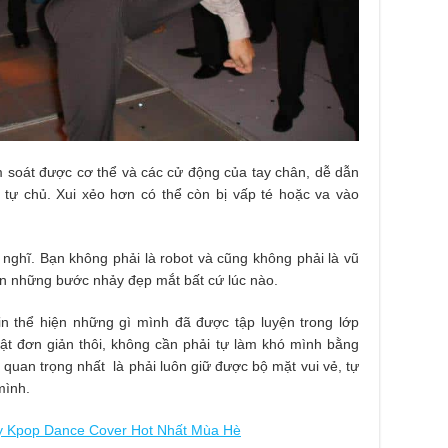
m soát được cơ thể và các cử động của tay chân, dễ dẫn
 tự chủ. Xui xẻo hơn có thể còn bị vấp té hoặc va vào
ghĩ. Bạn không phải là robot và cũng không phải là vũ
ẵn những bước nhảy đẹp mắt bất cứ lúc nào.
n thể hiện những gì mình đã được tập luyện trong lớp
t đơn giản thôi, không cần phải tự làm khó mình bằng
 quan trọng nhất là phải luôn giữ được bộ mặt vui vẻ, tự
mình.
y Kpop Dance Cover Hot Nhất Mùa Hè