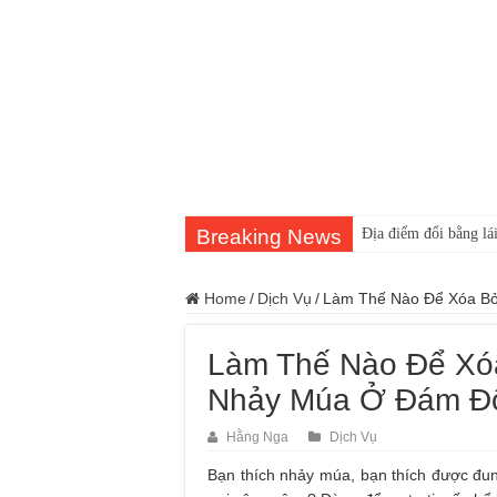
Breaking News
Địa điểm đổi bằng lái
Home
/
Dịch Vụ
/
Làm Thế Nào Để Xóa Bỏ
Làm Thế Nào Để Xóa
Nhảy Múa Ở Đám Đ
Hằng Nga
Dịch Vụ
Bạn thích nhảy múa, bạn thích được đun