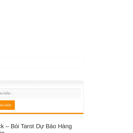
ck – Bói Tarot Dự Báo Hàng
ần