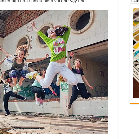
khiến bạn bỏ lỡ nhiều niềm vui như vậy nhé.