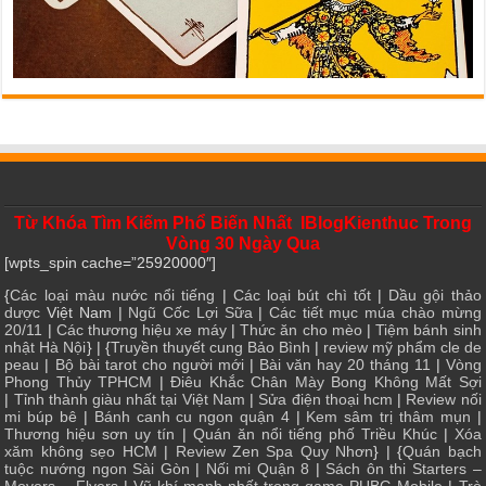
Từ Khóa Tìm Kiếm Phổ Biến Nhất IBlogKienthuc Trong
Vòng 30 Ngày Qua
[wpts_spin cache=”25920000″]
{
Các loại màu nước nổi tiếng
|
Các loại bút chì tốt
|
Dầu gội thảo
dược
Việt Nam |
Ngũ Cốc Lợi Sữa
|
Các tiết mục múa chào mừng
20/11
|
Các thương hiệu xe máy
|
Thức ăn cho mèo
|
Tiệm bánh sinh
nhật Hà Nội
} | {
Truyền thuyết cung Bảo Bình
|
review mỹ phẩm cle de
peau
|
Bộ bài tarot cho người mới
|
Bài văn hay 20 tháng 11
|
Vòng
Phong Thủy TPHCM
|
Điêu Khắc Chân Mày Bong Không Mất Sợi
|
Tỉnh thành giàu nhất tại Việt Nam
|
Sửa điện thoại hcm
|
Review nối
mi búp bê
|
Bánh canh cu ngon quận 4
|
Kem sâm trị thâm mụn
|
Thương hiệu sơn uy tín
|
Quán ăn nổi tiếng phố Triều Khúc
|
Xóa
xăm không sẹo HCM
|
Review Zen Spa Quy Nhơn
} | {
Quán bạch
tuộc nướng ngon Sài Gòn
|
Nối mi Quận 8
|
Sách ôn thi Starters –