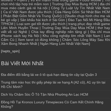
Movers – Flyers
|
Vũ khí mạnh nhất trong game PUBG Mobile
|
Trò
chơi nhỏ tập hợp trẻ mầm non
|
Trường Dạy Múa Bụng HCM
|
địa chỉ
mua mèo cảnh giá rẻ hà nội
|
Công Ty Luật Uy Tín Nhất Việt Nam
|
Ca sĩ Việt Nam được yêu thích
| Cửa
Hàng Gốm Sứ Nhật Bản HCM
|
Phân Biệt Gốm Nhật Và Trung Quốc
} | {
Studio chụp hình cho mẹ và
bé gò vấp
|
Sân khấu hài kịch ở Sài Gòn
|
Đào Tạo Nối Mi Hàng Đầu
TPHCM
|
Loại sơn gel tốt được yêu thích
|
trang phục đẹp nhất game
Liên Minh Huyền Thoại
|
Trường Dạy Múa Dạy Múa HCM
|
thơ hay
viết về xứ Nghệ
|
Chia tay đồng nghiệp nên tặng gì
|
Địa chỉ mua
iPhone xách tay Hà Nội
|
Khu công nghiệp lớn nhất Việt Nam
|
Lan
Cẩm Cù
|
Xem tarot có đúng không
|
Chăm Sóc Lông Mày Sau Khi
Xăm Bong Nhanh Nhất
|
Ngân Hàng Lớn Nhất Việt Nam
}
[/wpts_spin]
Bài Viết Mới Nhất
Địa điểm đổi bằng lái xe ô tô quá hạn đáng tin cậy tại Quận 3
Trung tâm nào học thi giấy phép lái xe hạng A (A2 cũ), A1 uy tín tại
Hồ Chí Minh?
Dịch Vụ Chăm Sóc Ô Tô Tận Nhà Phường An Lạc HCM
Đồng Hồ Tại Kronos Luxury Timepieces Có Cam Kết Chính Hãng
Không?