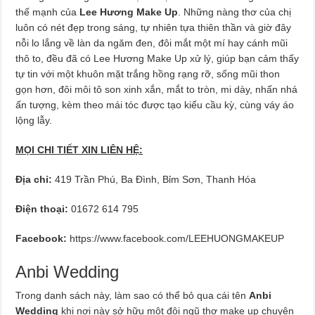
thế mạnh của
Lee Hương Make Up
. Những nàng thơ của chị
luôn có nét đẹp trong sáng, tự nhiên tựa thiên thần và giờ đây
nỗi lo lắng về làn da ngăm đen, đôi mắt một mí hay cánh mũi
thô to, đều đã có Lee Hương Make Up xử lý, giúp bạn cảm thấy
tự tin với một khuôn mặt trắng hồng rạng rỡ, sống mũi thon
gọn hơn, đôi môi tô son xinh xắn, mắt to tròn, mi dày, nhấn nhá
ấn tượng, kèm theo mái tóc được tạo kiểu cầu kỳ, cùng váy áo
lộng lẫy.
MỌI CHI TIẾT XIN LIÊN HỆ:
Địa chỉ:
419 Trần Phú, Ba Đình, Bỉm Sơn, Thanh Hóa
Điện thoại:
01672 614 795
Facebook:
https://www.facebook.com/LEEHUONGMAKEUP
Anbi Wedding
Trong danh sách này, làm sao có thể bỏ qua cái tên
Anbi
Wedding
khi nơi này sở hữu một đội ngũ thợ make up chuyên