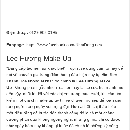
Điện thoại:
0129.902.0195
Fanpage:
https://www.facebook.com/NhatDang.net/
Lee Hương Make Up
”Đẳng cấp tạo nên sự khác biệt”, Toplist sẽ dùng cụm từ này để
nói về chuyên gia trang điểm hàng đầu hiện nay tại Bỉm Sơn,
Thanh Hóa không ai khác đó chính là
Lee Hương Make
Up
. Không phải ngẫu nhiên, cái tên này lại có sức hút mạnh mẽ
đến vậy, nhất là đối với các chị em trong mùa cưới, khi cần tìm
kiếm một địa chỉ make up uy tín và chuyên nghiệp để tỏa sáng
rạng ngời trong ngày vui trọng đại. Hơn ai hết, chị thấu hiểu
một điều rằng để bước đến thành công đó là cả một chặng
đường phấn đấu không ngừng nghỉ, những gì mà chị có được
như ngày hôm nay không gì khác đó chính là những kỹ năng