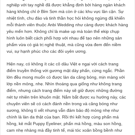
nghiệp với tay nghề đã được khẳng định bởi hàng ngàn khách
hàng không chỉ ở Bỉm Sơn mà còn ở các khu vực lân cận. Sự
nhiệt tình, chu đáo và tinh thần học hỏi không ngừng đã khiến
mỗi thành viên thuộc Anbi Wedding như càng được khách hàng
yêu mến hơn. Không chỉ là make up mà toàn thể ekip chụp
hình luôn biết cách phối hợp với nhau để tạo nên những sản
phẩm vừa có giá trị nghệ thuật, mà cũng vừa đem đến niềm
vui, sự hạnh phúc cho các đôi uyên ương.
Hiện nay, có không ít các cô dâu Việt e ngại với cách trang
điểm truyền thống với gương mặt dày phấn, cứng ngắc. Phần
lớn đều mong muốn có được làn da căng bóng, mịn màng với
lớp nền mỏng, nhẹ. Nhìn thoáng qua giống như không trang
điểm, nhưng cách trang điểm này sẽ giữ được những đường
nét tự nhiên trên khuôn mặt. Nắm bắt được xu hướng này, các
chuyên viên sẽ có cách đánh nền trong và căng bóng như
sương, không tì vết nhưng vẫn đảm bảo độ mỏng nhẹ như
chính là làn da thật của bạn. Rồi thì kết hợp cùng phấn má
hồng, kẻ mắt Puppy Eyeliner, phấn má hồng, màu son hồng,
cam nhẹ nhàng mà đầy tinh tế, mái tóc xoăn bồng bềnh như