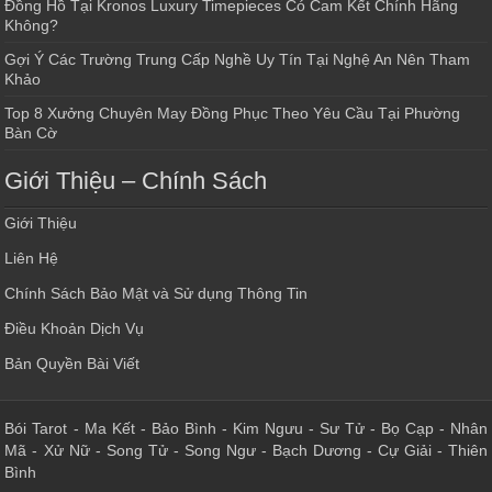
Đồng Hồ Tại Kronos Luxury Timepieces Có Cam Kết Chính Hãng
Không?
Gợi Ý Các Trường Trung Cấp Nghề Uy Tín Tại Nghệ An Nên Tham
Khảo
Top 8 Xưởng Chuyên May Đồng Phục Theo Yêu Cầu Tại Phường
Bàn Cờ
Giới Thiệu – Chính Sách
Giới Thiệu
Liên Hệ
Chính Sách Bảo Mật và Sử dụng Thông Tin
Điều Khoản Dịch Vụ
Bản Quyền Bài Viết
Bói Tarot
-
Ma Kết
-
Bảo Bình
-
Kim Ngưu
-
Sư Tử
-
Bọ Cạp
-
Nhân
Mã
-
Xử Nữ
-
Song Tử
-
Song Ngư
-
Bạch Dương
-
Cự Giải
-
Thiên
Bình