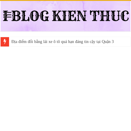
Địa điểm đổi bằng lái xe ô tô quá hạn đáng tin cậy tại Quận 3
Trung tâm nào học thi giấy phép lái xe hạng A (A2 cũ), A1 uy tín tại 