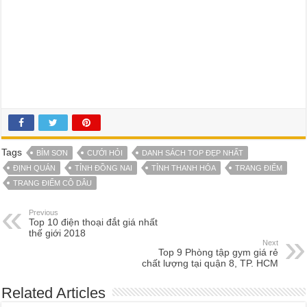
Tags
BỈM SƠN
CƯỚI HỎI
DANH SÁCH TOP ĐẸP NHẤT
ĐỊNH QUÁN
TỈNH ĐỒNG NAI
TỈNH THANH HÓA
TRANG ĐIỂM
TRANG ĐIỂM CÔ DÂU
Previous
Top 10 điện thoại đắt giá nhất
thế giới 2018
Next
Top 9 Phòng tập gym giá rẻ
chất lượng tại quận 8, TP. HCM
Related Articles