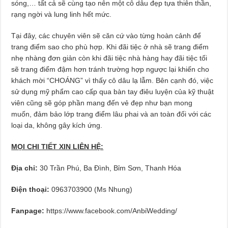
sóng,… tất cả sẽ cùng tạo nên một cô dâu đẹp tựa thiên thần,
rạng ngời và lung linh hết mức.
Tại đây, các chuyên viên sẽ căn cứ vào từng hoàn cảnh để
trang điểm sao cho phù hợp. Khi đãi tiệc ở nhà sẽ trang điểm
nhẹ nhàng đơn giản còn khi đãi tiệc nhà hàng hay đãi tiệc tối
sẽ trang điểm đậm hơn tránh trường hợp ngược lại khiến cho
khách mời “CHOÁNG” vì thấy cô dâu lạ lẫm. Bên cạnh đó, việc
sử dụng mỹ phẩm cao cấp qua bàn tay điêu luyện của kỹ thuật
viên cũng sẽ góp phần mang đến vẻ đẹp như bạn mong
muốn, đảm bảo lớp trang điểm lâu phai và an toàn đối với các
loại da, không gây kích ứng.
MỌI CHI TIẾT XIN LIÊN HỆ:
Địa chỉ:
30 Trần Phú, Ba Đình, Bỉm Sơn, Thanh Hóa
Điện thoại:
0963703900 (Ms Nhung)
Fanpage:
https://www.facebook.com/AnbiWedding/