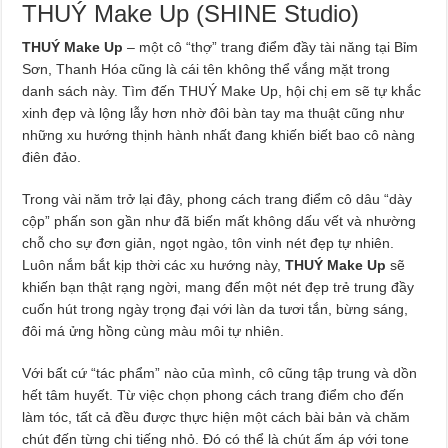
THUÝ Make Up (SHINE Studio)
THUÝ Make Up
– một cô “thợ” trang điểm đầy tài năng tại Bỉm
Sơn, Thanh Hóa cũng là cái tên không thể vắng mặt trong
danh sách này. Tìm đến THUÝ Make Up, hội chị em sẽ tự khắc
xinh đẹp và lộng lẫy hơn nhờ đôi bàn tay ma thuật cũng như
những xu hướng thịnh hành nhất đang khiến biết bao cô nàng
điên đảo.
Trong vài năm trở lại đây, phong cách trang điểm cô dâu “dày
cộp” phấn son gần như đã biến mất không dấu vết và nhường
chỗ cho sự đơn giản, ngọt ngào, tôn vinh nét đẹp tự nhiên.
Luôn nắm bắt kịp thời các xu hướng này,
THUÝ Make Up
sẽ
khiến bạn thật rạng ngời, mang đến một nét đẹp trẻ trung đầy
cuốn hút trong ngày trọng đại với làn da tươi tắn, bừng sáng,
đôi má ửng hồng cùng màu môi tự nhiên.
Với bất cứ “tác phẩm” nào của mình, cô cũng tập trung và dồn
hết tâm huyết. Từ việc chọn phong cách trang điểm cho đến
làm tóc, tất cả đều được thực hiện một cách bài bản và chăm
chút đến từng chi tiếng nhỏ. Đó có thể là chút ấm áp với tone