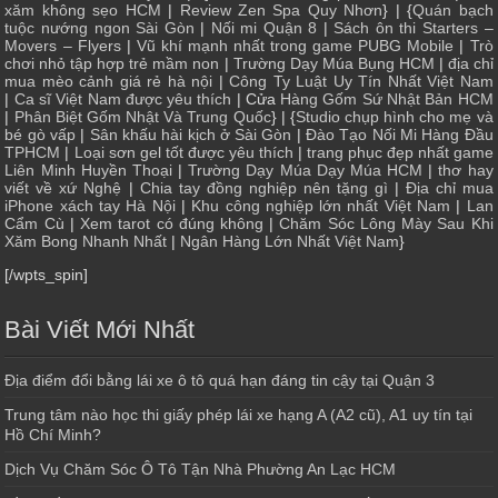
xăm không sẹo HCM
|
Review Zen Spa Quy Nhơn
} | {
Quán bạch
tuộc nướng ngon Sài Gòn
|
Nối mi Quận 8
|
Sách ôn thi Starters –
Movers – Flyers
|
Vũ khí mạnh nhất trong game PUBG Mobile
|
Trò
chơi nhỏ tập hợp trẻ mầm non
|
Trường Dạy Múa Bụng HCM
|
địa chỉ
mua mèo cảnh giá rẻ hà nội
|
Công Ty Luật Uy Tín Nhất Việt Nam
|
Ca sĩ Việt Nam được yêu thích
| Cửa
Hàng Gốm Sứ Nhật Bản HCM
|
Phân Biệt Gốm Nhật Và Trung Quốc
} | {
Studio chụp hình cho mẹ và
bé gò vấp
|
Sân khấu hài kịch ở Sài Gòn
|
Đào Tạo Nối Mi Hàng Đầu
TPHCM
|
Loại sơn gel tốt được yêu thích
|
trang phục đẹp nhất game
Liên Minh Huyền Thoại
|
Trường Dạy Múa Dạy Múa HCM
|
thơ hay
viết về xứ Nghệ
|
Chia tay đồng nghiệp nên tặng gì
|
Địa chỉ mua
iPhone xách tay Hà Nội
|
Khu công nghiệp lớn nhất Việt Nam
|
Lan
Cẩm Cù
|
Xem tarot có đúng không
|
Chăm Sóc Lông Mày Sau Khi
Xăm Bong Nhanh Nhất
|
Ngân Hàng Lớn Nhất Việt Nam
}
[/wpts_spin]
Bài Viết Mới Nhất
Địa điểm đổi bằng lái xe ô tô quá hạn đáng tin cậy tại Quận 3
Trung tâm nào học thi giấy phép lái xe hạng A (A2 cũ), A1 uy tín tại
Hồ Chí Minh?
Dịch Vụ Chăm Sóc Ô Tô Tận Nhà Phường An Lạc HCM