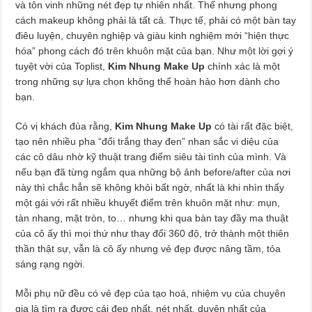
và tôn vinh những nét đẹp tự nhiên nhất. Thế nhưng phong
cách makeup không phải là tất cả. Thực tế, phải có một bàn tay
điêu luyện, chuyên nghiệp và giàu kinh nghiệm mới “hiện thực
hóa” phong cách đó trên khuôn mặt của bạn. Như một lời gợi ý
tuyệt vời của Toplist,
Kim Nhung Make Up
chính xác là một
trong những sự lựa chọn không thể hoàn hảo hơn dành cho
bạn.
Có vị khách đùa rằng,
Kim Nhung Make Up
có tài rất đặc biệt,
tạo nên nhiều pha “đổi trắng thay đen” nhan sắc vi diệu của
các cô dâu nhờ kỹ thuật trang điểm siêu tài tình của mình. Và
nếu bạn đã từng ngắm qua những bộ ảnh before/after của nơi
này thì chắc hẳn sẽ không khỏi bất ngờ, nhất là khi nhìn thấy
một gái với rất nhiều khuyết điểm trên khuôn mặt như: mụn,
tàn nhang, mặt tròn, to… nhưng khi qua bàn tay đầy ma thuật
của cô ấy thì mọi thứ như thay đổi 360 độ, trở thành một thiên
thần thật sự, vẫn là cô ấy nhưng vẻ đẹp được nâng tầm, tỏa
sáng rạng ngời.
Mỗi phụ nữ đều có vẻ đẹp của tạo hoá, nhiệm vụ của chuyên
gia là tìm ra được cái đẹp nhất, nét nhất, duyên nhất của