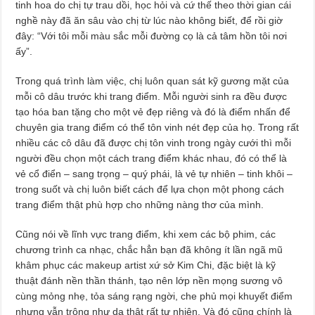
tinh hoa do chị tự trau dồi, học hỏi và cứ thế theo thời gian cái
nghề này đã ăn sâu vào chị từ lúc nào không biết, để rồi giờ
đây: “Với tôi mỗi màu sắc mỗi đường cọ là cả tâm hồn tôi nơi
ấy”.
Trong quá trình làm việc, chị luôn quan sát kỹ gương mặt của
mỗi cô dâu trước khi trang điểm. Mỗi người sinh ra đều được
tạo hóa ban tặng cho một vẻ đẹp riêng và đó là điểm nhấn để
chuyên gia trang điểm có thể tôn vinh nét đẹp của họ. Trong rất
nhiều các cô dâu đã được chị tôn vinh trong ngày cưới thì mỗi
người đều chọn một cách trang điểm khác nhau, đó có thể là
vẻ cổ điển – sang trọng – quý phái, là vẻ tự nhiên – tinh khôi –
trong suốt và chị luôn biết cách để lựa chọn một phong cách
trang điểm thật phù hợp cho những nàng thơ của mình.
Cũng nói về lĩnh vực trang điểm, khi xem các bộ phim, các
chương trình ca nhạc, chắc hẳn bạn đã không ít lần ngã mũ
khâm phục các makeup artist xứ sở Kim Chi, đặc biệt là kỹ
thuật đánh nền thần thánh, tạo nên lớp nền mọng sương vô
cùng mỏng nhẹ, tỏa sáng rạng ngời, che phủ mọi khuyết điểm
nhưng vẫn trông như da thật rất tự nhiên. Và đó cũng chính là