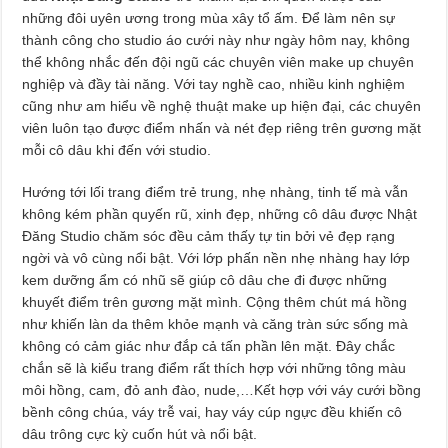
những đôi uyên ương trong mùa xây tổ ấm. Để làm nên sự
thành công cho studio áo cưới này như ngày hôm nay, không
thể không nhắc đến đội ngũ các chuyên viên make up chuyên
nghiệp và đầy tài năng. Với tay nghề cao, nhiều kinh nghiệm
cũng như am hiểu về nghệ thuật make up hiện đại, các chuyên
viên luôn tạo được điểm nhấn và nét đẹp riêng trên gương mặt
mỗi cô dâu khi đến với studio.
Hướng tới lối trang điểm trẻ trung, nhẹ nhàng, tinh tế mà vẫn
không kém phần quyến rũ, xinh đẹp, những cô dâu được Nhật
Đăng Studio chăm sóc đều cảm thấy tự tin bởi vẻ đẹp rạng
ngời và vô cùng nổi bật. Với lớp phấn nền nhẹ nhàng hay lớp
kem dưỡng ẩm có nhũ sẽ giúp cô dâu che đi được những
khuyết điểm trên gương mặt mình. Cộng thêm chút má hồng
như khiến làn da thêm khỏe mạnh và căng tràn sức sống mà
không có cảm giác như đắp cả tấn phần lên mặt. Đây chắc
chắn sẽ là kiểu trang điểm rất thích hợp với những tông màu
môi hồng, cam, đỏ anh đào, nude,…Kết hợp với váy cưới bồng
bềnh công chúa, váy trễ vai, hay váy cúp ngực đều khiến cô
dâu trông cực kỳ cuốn hút và nổi bật.