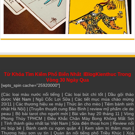
Từ Khóa Tìm Kiếm Phổ Biến Nhất IBlogKienthuc Trong
Vòng 30 Ngày Qua
[wpts_spin cache=”25920000″]
{
Các loại màu nước nổi tiếng
|
Các loại bút chì tốt
|
Dầu gội thảo
dược
Việt Nam |
Ngũ Cốc Lợi Sữa
|
Các tiết mục múa chào mừng
20/11
|
Các thương hiệu xe máy
|
Thức ăn cho mèo
|
Tiệm bánh sinh
nhật Hà Nội
} | {
Truyền thuyết cung Bảo Bình
|
review mỹ phẩm cle de
peau
|
Bộ bài tarot cho người mới
|
Bài văn hay 20 tháng 11
|
Vòng
Phong Thủy TPHCM
|
Điêu Khắc Chân Mày Bong Không Mất Sợi
|
Tỉnh thành giàu nhất tại Việt Nam
|
Sửa điện thoại hcm
|
Review nối
mi búp bê
|
Bánh canh cu ngon quận 4
|
Kem sâm trị thâm mụn
|
Thương hiệu sơn uy tín
|
Quán ăn nổi tiếng phố Triều Khúc
|
Xóa