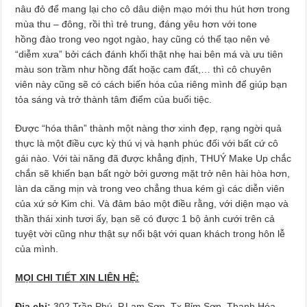
nâu đỏ để mang lại cho cô dâu diện mạo mới thu hút hơn trong
mùa thu – đông, rồi thì trẻ trung, đáng yêu hơn với tone
hồng đào trong veo ngọt ngào, hay cũng có thể tạo nên vẻ
“diễm xưa” bởi cách đánh khối thật nhẹ hai bên má và ưu tiên
màu son trầm như hồng đất hoặc cam đất,… thì cô chuyên
viên này cũng sẽ có cách biến hóa của riêng mình để giúp bạn
tỏa sáng và trở thành tâm điểm của buổi tiệc.
Được “hóa thân” thành một nàng thơ xinh đẹp, rạng ngời quả
thực là một điều cực kỳ thú vị và hạnh phúc đối với bất cứ cô
gái nào. Với tài năng đã được khẳng định, THUÝ Make Up chắc
chắn sẽ khiến bạn bất ngờ bởi gương mặt trở nên hài hòa hơn,
làn da căng mịn và trong veo chẳng thua kém gì các diễn viên
của xứ sở Kim chi. Và đảm bảo một điều rằng, với diện mạo và
thần thái xinh tươi ấy, bạn sẽ có được 1 bộ ảnh cưới trên cả
tuyệt vời cũng như thật sự nổi bật với quan khách trong hôn lễ
của mình.
MỌI CHI TIẾT XIN LIÊN HỆ:
Địa chỉ:
302 Trần Phú, P.Lam Sơn, Tx.Bỉm Sơn, Thanh Hóa