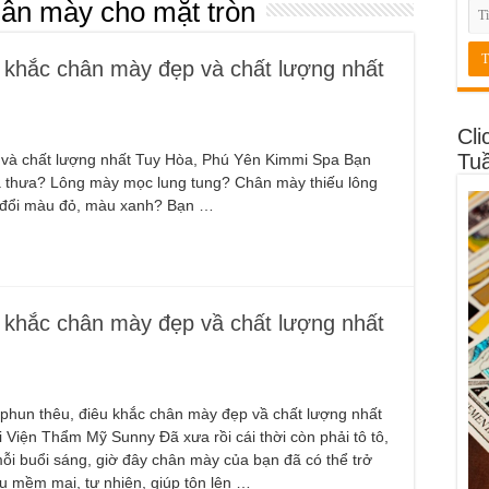
hân mày cho mặt tròn
u khắc chân mày đẹp và chất lượng nhất
Cli
Tu
 và chất lượng nhất Tuy Hòa, Phú Yên Kimmi Spa Bạn
ưa thưa? Lông mày mọc lung tung? Chân mày thiếu lông
 đổi màu đỏ, màu xanh? Bạn …
u khắc chân mày đẹp vầ chất lượng nhất
 phun thêu, điêu khắc chân mày đẹp vầ chất lượng nhất
 Viện Thẩm Mỹ Sunny Đã xưa rồi cái thời còn phải tô tô,
ỗi buổi sáng, giờ đây chân mày của bạn đã có thể trở
u mềm mại, tự nhiên, giúp tôn lên …