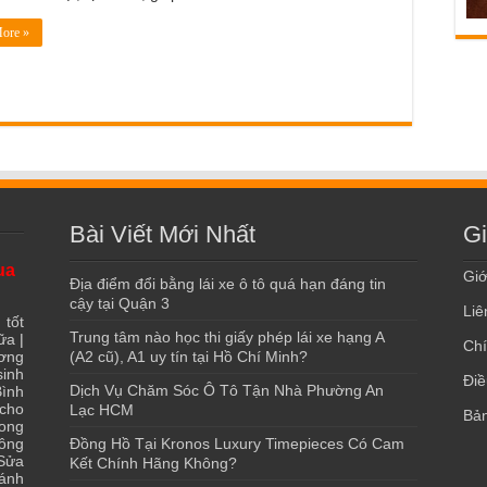
ore »
Bài Viết Mới Nhất
Gi
ua
Giớ
Địa điểm đổi bằng lái xe ô tô quá hạn đáng tin
cậy tại Quận 3
Liê
 tốt
Trung tâm nào học thi giấy phép lái xe hạng A
ữa
|
Chí
ơng
(A2 cũ), A1 uy tín tại Hồ Chí Minh?
sinh
Điề
Dịch Vụ Chăm Sóc Ô Tô Tận Nhà Phường An
ình
 cho
Lạc HCM
Bản
ong
ông
Đồng Hồ Tại Kronos Luxury Timepieces Có Cam
Sửa
Kết Chính Hãng Không?
ánh