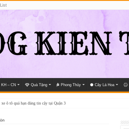
List
KH – CN
Quà Tặng
Phong Thủy
Cây Lá Hoa
 xe ô tô quá hạn đáng tin cậy tại Quận 3
ròn