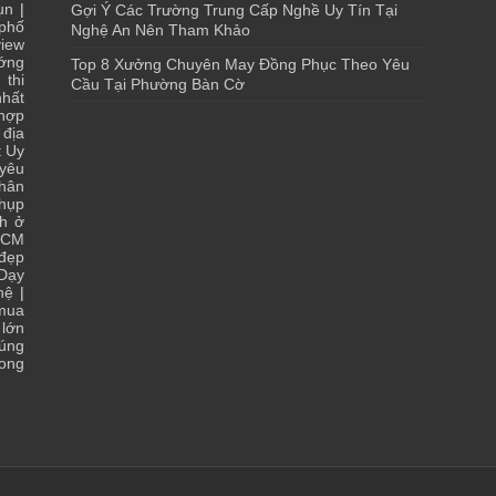
ụn
|
Gợi Ý Các Trường Trung Cấp Nghề Uy Tín Tại
 phố
Nghệ An Nên Tham Khảo
iew
ớng
Top 8 Xưởng Chuyên May Đồng Phục Theo Yêu
 thi
Cầu Tại Phường Bàn Cờ
hất
 hợp
|
địa
t Uy
yêu
hân
chụp
ch ở
HCM
 đẹp
Dạy
hệ
|
 mua
lớn
đúng
ong