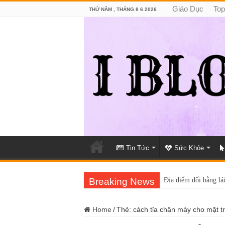
Giáo Dục
Top
THỨ NĂM , THÁNG 8 6 2026
Tin Tức
Sức Khỏe
Breaking News
Địa điểm đổi bằng lái
Home
/
Thẻ:
cách tỉa chân mày cho mặt t