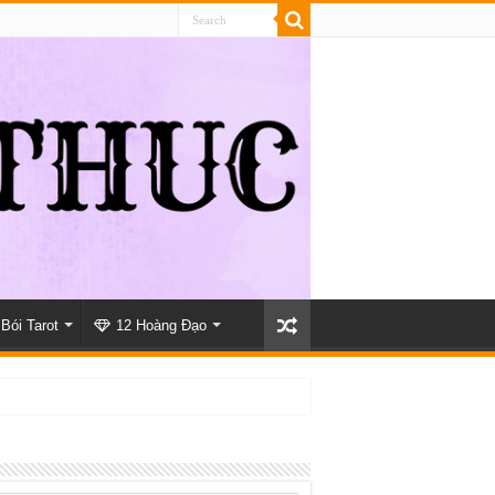
Bói Tarot
12 Hoàng Đạo