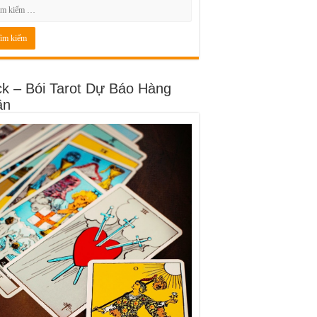
ck – Bói Tarot Dự Báo Hàng
ần