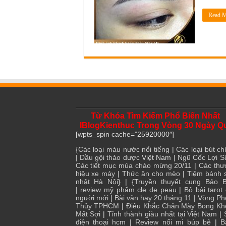
Read M
Từ Khóa Tìm Kiếm Phổ Biến Nhất
IBlogKienthuc Trong Vòng 30 Ngày Q
[wpts_spin cache=”25920000″]
{
Các loại màu nước nổi tiếng
|
Các loại bút chì
|
Dầu gội thảo dược
Việt Nam |
Ngũ Cốc Lợi S
Các tiết mục múa chào mừng 20/11
|
Các thư
hiệu xe máy
|
Thức ăn cho mèo
|
Tiệm bánh 
nhật Hà Nội
} | {
Truyền thuyết cung Bảo B
|
review mỹ phẩm cle de peau
|
Bộ bài tarot
người mới
|
Bài văn hay 20 tháng 11
|
Vòng Ph
Thủy TPHCM
|
Điêu Khắc Chân Mày Bong Kh
Mất Sợi
|
Tỉnh thành giàu nhất tại Việt Nam
|
điện thoại hcm
|
Review nối mi búp bê
|
B