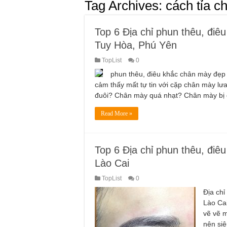
Tag Archives:
cách tỉa c
Top 6 Địa chỉ phun thêu, điê
Tuy Hòa, Phú Yên
TopList
0
phun thêu, điêu khắc chân mày đẹp
cảm thấy mất tự tin với cặp chân mày l
đuôi? Chân mày quá nhạt? Chân mày bị
Read More »
Top 6 Địa chỉ phun thêu, điê
Lào Cai
TopList
0
Địa chỉ
Lào Cai
vẽ vẽ m
nên siê