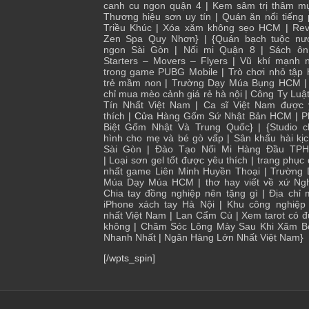
canh cu ngon quận 4
|
Kem sâm trị thâm m
Thương hiệu sơn uy tín
|
Quán ăn nổi tiếng
Triều Khúc
|
Xóa xăm không sẹo HCM
|
Rev
Zen Spa Quy Nhơn
} | {
Quán bạch tuộc nư
ngon Sài Gòn
|
Nối mi Quận 8
|
Sách ôn
Starters – Movers – Flyers
|
Vũ khí mạnh n
trong game PUBG Mobile
|
Trò chơi nhỏ tập
trẻ mầm non
|
Trường Dạy Múa Bụng HCM
chỉ mua mèo cảnh giá rẻ hà nội
|
Công Ty Luậ
Tín Nhất Việt Nam
|
Ca sĩ Việt Nam được 
thích
| Cửa
Hàng Gốm Sứ Nhật Bản HCM
|
P
Biệt Gốm Nhật Và Trung Quốc
} | {
Studio 
hình cho mẹ và bé gò vấp
|
Sân khấu hài kị
Sài Gòn
|
Đào Tạo Nối Mi Hàng Đầu TP
|
Loại sơn gel tốt được yêu thích
|
trang phục
nhất game Liên Minh Huyền Thoại
|
Trường 
Múa Dạy Múa HCM
|
thơ hay viết về xứ Ng
Chia tay đồng nghiệp nên tặng gì
|
Địa chỉ
iPhone xách tay Hà Nội
|
Khu công nghiệp 
nhất Việt Nam
|
Lan Cẩm Cù
|
Xem tarot có 
không
|
Chăm Sóc Lông Mày Sau Khi Xăm B
Nhanh Nhất
|
Ngân Hàng Lớn Nhất Việt Nam
}
[/wpts_spin]