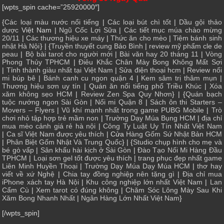
[wpts_spin cache=”25920000″]
{
Các loại màu nước nổi tiếng
|
Các loại bút chì tốt
|
Dầu gội thảo
dược
Việt Nam |
Ngũ Cốc Lợi Sữa
|
Các tiết mục múa chào mừng
20/11
|
Các thương hiệu xe máy
|
Thức ăn cho mèo
|
Tiệm bánh sinh
nhật Hà Nội
} | {
Truyền thuyết cung Bảo Bình
|
review mỹ phẩm cle de
peau
|
Bộ bài tarot cho người mới
|
Bài văn hay 20 tháng 11
|
Vòng
Phong Thủy TPHCM
|
Điêu Khắc Chân Mày Bong Không Mất Sợi
|
Tỉnh thành giàu nhất tại Việt Nam
|
Sửa điện thoại hcm
|
Review nối
mi búp bê
|
Bánh canh cu ngon quận 4
|
Kem sâm trị thâm mụn
|
Thương hiệu sơn uy tín
|
Quán ăn nổi tiếng phố Triều Khúc
|
Xóa
xăm không sẹo HCM
|
Review Zen Spa Quy Nhơn
} | {
Quán bạch
tuộc nướng ngon Sài Gòn
|
Nối mi Quận 8
|
Sách ôn thi Starters –
Movers – Flyers
|
Vũ khí mạnh nhất trong game PUBG Mobile
|
Trò
chơi nhỏ tập hợp trẻ mầm non
|
Trường Dạy Múa Bụng HCM
|
địa chỉ
mua mèo cảnh giá rẻ hà nội
|
Công Ty Luật Uy Tín Nhất Việt Nam
|
Ca sĩ Việt Nam được yêu thích
| Cửa
Hàng Gốm Sứ Nhật Bản HCM
|
Phân Biệt Gốm Nhật Và Trung Quốc
} | {
Studio chụp hình cho mẹ và
bé gò vấp
|
Sân khấu hài kịch ở Sài Gòn
|
Đào Tạo Nối Mi Hàng Đầu
TPHCM
|
Loại sơn gel tốt được yêu thích
|
trang phục đẹp nhất game
Liên Minh Huyền Thoại
|
Trường Dạy Múa Dạy Múa HCM
|
thơ hay
viết về xứ Nghệ
|
Chia tay đồng nghiệp nên tặng gì
|
Địa chỉ mua
iPhone xách tay Hà Nội
|
Khu công nghiệp lớn nhất Việt Nam
|
Lan
Cẩm Cù
|
Xem tarot có đúng không
|
Chăm Sóc Lông Mày Sau Khi
Xăm Bong Nhanh Nhất
|
Ngân Hàng Lớn Nhất Việt Nam
}
[/wpts_spin]