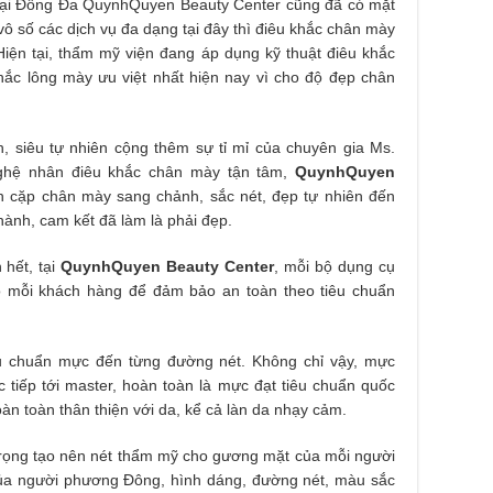
tại Đống Đa QuynhQuyen Beauty Center cũng đã có mặt
vô số các dịch vụ đa dạng tại đây thì điêu khắc chân mày
Hiện tại, thẩm mỹ viện đang áp dụng kỹ thuật điêu khắc
ắc lông mày ưu việt nhất hiện nay vì cho độ đẹp chân
h, siêu tự nhiên cộng thêm sự tỉ mỉ của chuyên gia Ms.
ghệ nhân điêu khắc chân mày tận tâm,
QuynhQuyen
 cặp chân mày sang chảnh, sắc nét, đẹp tự nhiên đến
hành, cam kết đã làm là phải đẹp.
 hết, tại
QuynhQuyen Beauty Center
, mỗi bộ dụng cụ
o mỗi khách hàng để đảm bảo an toàn theo tiêu chuẩn
u chuẩn mực đến từng đường nét. Không chỉ vậy, mực
 tiếp tới master, hoàn toàn là mực đạt tiêu chuẩn quốc
àn toàn thân thiện với da, kể cả làn da nhạy cảm.
trọng tạo nên nét thẩm mỹ cho gương mặt của mỗi người
ủa người phương Đông, hình dáng, đường nét, màu sắc