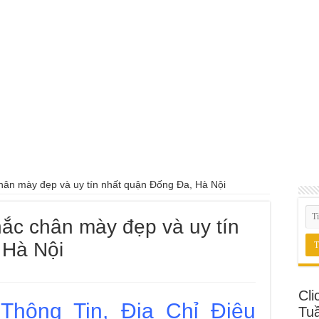
 Luxury Timepieces Có Cam Kết Chính Hãng Không?
rung Cấp Nghề Uy Tín Tại Nghệ An Nên Tham Khảo
 May Đồng Phục Theo Yêu Cầu Tại Phường Bàn Cờ
 Động Có Bảo Hiểm Phường Đông Hưng Thuận
 Động Tại Nhà Phường Phú Thọ HCM
Sát Hạch Lái Xe C1 Uy Tín Tại Thành Phố Thủ Đức, TP.HCM
 Tô Tại Nhà Phường Hòa Hưng
chân mày đẹp và uy tín nhất quận Đống Đa, Hà Nội
hắc chân mày đẹp và uy tín
 Hà Nội
Cli
Thông Tin, Địa Chỉ Điêu
Tu