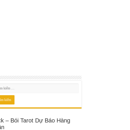
ck – Bói Tarot Dự Báo Hàng
ần