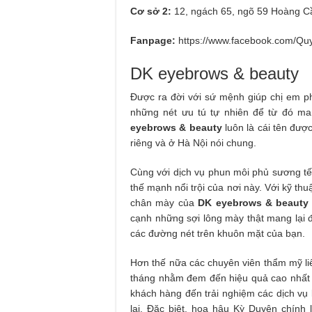
Cơ sở 2:
12, ngách 65, ngõ 59 Hoàng Cầ
Fanpage:
https://www.facebook.com/Q
DK eyebrows & beauty
Được ra đời với sứ mệnh giúp chị em p
những nét ưu tú tự nhiên để từ đó man
eyebrows & beauty
luôn là cái tên đượ
riêng và ở Hà Nội nói chung.
Cùng với dịch vụ phun môi phủ sương tế
thế mạnh nổi trội của nơi này. Với kỹ th
chân mày của
DK eyebrows & beauty
cạnh những sợi lông mày thật mang lại đ
các đường nét trên khuôn mặt của bạn.
Hơn thế nữa các chuyên viên thẩm mỹ li
tháng nhằm đem đến hiệu quả cao nhất ch
khách hàng đến trải nghiệm các dịch vụ 
lại. Đặc biệt, hoa hậu Kỳ Duyên chính