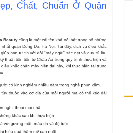
ẹp, Chất, Chuẩn Ở Quận
a Beauty
cũng là một cái tên khá nổi bật trong số những
n nhất quận Đống Đa, Hà Nội. Tại đây, dịch vụ điêu khắc
iúp bạn tự tin với đôi “mày ngài” sắc nét và duy trì lâu
kỹ thuật tiên tiến từ Châu Âu trong quy trình thực hiện và
điêu khắc chân mày hiện đại này, khi thực hiện tại trung
au:
gười có kinh nghiệm nhiều năm trong nghề phun xăm.
 tùy thuộc vào cơ địa của mỗi người mà có thể kéo dài
n nghi, thoải mái nhất.
hứng khác sau khi thực hiện.
à với gương mặt, màu da và độ tuổi.
lại hiệu quả thẩm mỹ cao nhất.