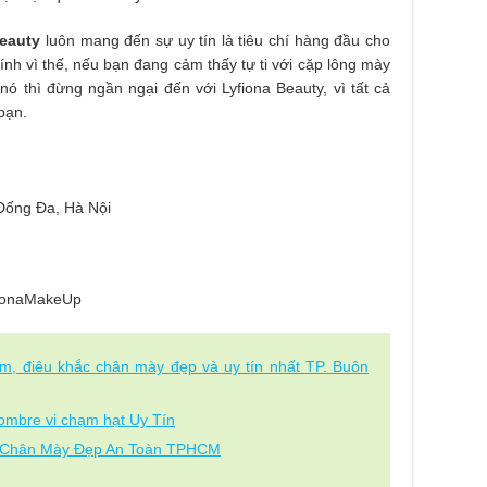
Beauty
luôn mang đến sự uy tín là tiêu chí hàng đầu cho
nh vì thế, nếu bạn đang cảm thấy tự ti với cặp lông mày
ó thì đừng ngần ngại đến với Lyfiona Beauty, vì tất cả
bạn.
Đống Đa, Hà Nội
fionaMakeUp
ăm, điêu khắc chân mày đẹp và uy tín nhất TP. Buôn
ombre vi chạm hạt Uy Tín
m Chân Mày Đẹp An Toàn TPHCM