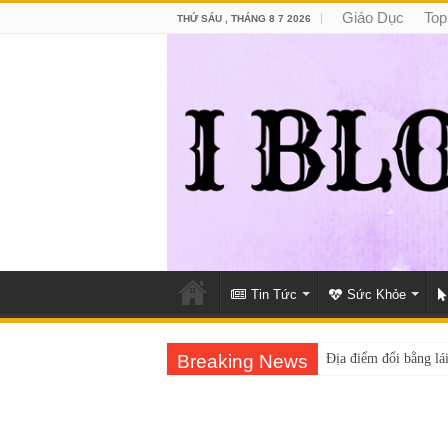
Giáo Dục
Top
THỨ SÁU , THÁNG 8 7 2026
Tin Tức
Sức Khỏe
Breaking News
Địa điểm đổi bằng lái
Trung tâm nào học th
Dịch Vụ Chăm Sóc 