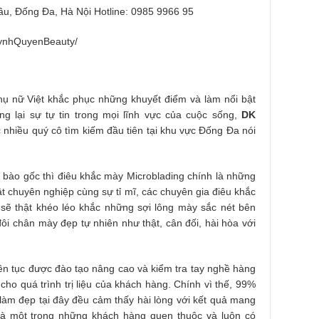
u, Đống Đa, Hà Nội Hotline: 0985 9966 95
uynhQuyenBeauty/
hụ nữ Việt khắc phục những khuyết điểm và làm nổi bật
g lại sự tự tin trong mọi lĩnh vực của cuộc sống,
DK
c nhiều quý cô tìm kiếm đầu tiên tại khu vực Đống Đa nói
 bào gốc thì điêu khắc mày Microblading chính là những
uật chuyên nghiệp cùng sự tỉ mĩ, các chuyên gia điêu khắc
sẽ thật khéo léo khắc những sợi lông mày sắc nét bên
ôi chân mày đẹp tự nhiên như thật, cân đối, hài hòa với
ên tục được đào tạo nâng cao và kiểm tra tay nghề hàng
o quá trình trị liệu của khách hàng. Chính vì thế, 99%
làm đẹp tại đây đều cảm thấy hài lòng với kết quả mang
 là một trong những khách hàng quen thuộc và luôn có