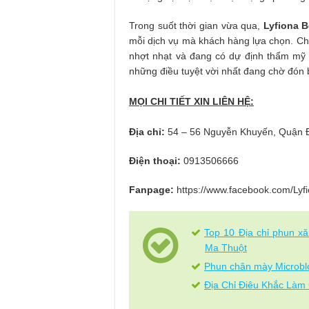
Trong suốt thời gian vừa qua,
Lyfiona 
mỗi dịch vụ mà khách hàng lựa chọn. Chí
nhợt nhạt và đang có dự định thẩm mỹ n
những điều tuyệt vời nhất đang chờ đón 
MỌI CHI TIẾT XIN LIÊN HỆ:
Địa chỉ:
54 – 56 Nguyễn Khuyến, Quận 
Điện thoại:
0913506666
Fanpage:
https://www.facebook.com/Ly
Top 10 Địa chỉ phun x
Ma Thuột
Phun chân mày Microbl
Địa Chỉ Điêu Khắc Là