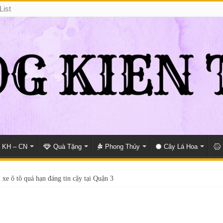
List
KH – CN
Quà Tặng
Phong Thủy
Cây Lá Hoa
 xe ô tô quá hạn đáng tin cậy tại Quận 3
i giấy phép lái xe hạng A (A2 cũ), A1 uy tín tại Hồ Chí Minh?
Ô Tô Tận Nhà Phường An Lạc HCM