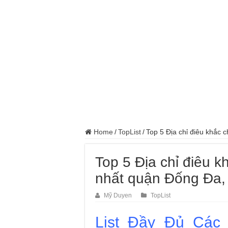
Đồng Hồ Tại Kronos
Gợi Ý Các Trường T
Top 8 Xưởng Chuyên
Sửa Chữa Ô Tô Lưu
Chăm Sóc Ô Tô Lưu
Trung Tâm Đào Tạo 
Dịch Vụ Sửa Chữa Ô
Home
/
TopList
/
Top 5 Địa chỉ điêu khắc 
Top 5 Địa chỉ điêu k
nhất quận Đống Đa,
Mỹ Duyen
TopList
List Đầy Đủ Các 