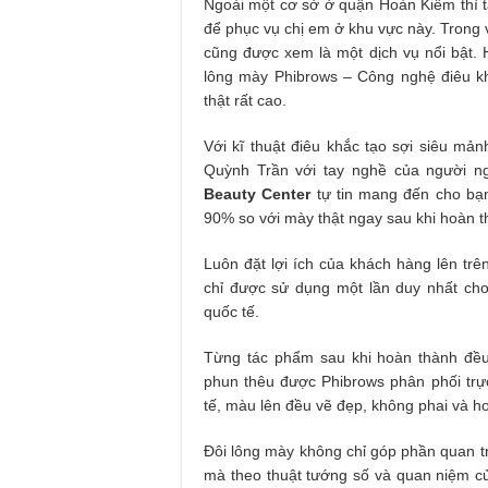
Ngoài một cơ sở ở quận Hoàn Kiếm thì 
để phục vụ chị em ở khu vực này. Trong 
cũng được xem là một dịch vụ nổi bật. 
lông mày Phibrows – Công nghệ điêu kh
thật rất cao.
Với kĩ thuật điêu khắc tạo sợi siêu mản
Quỳnh Trần với tay nghề của người n
Beauty Center
tự tin mang đến cho bạn
90% so với mày thật ngay sau khi hoàn t
Luôn đặt lợi ích của khách hàng lên trên
chỉ được sử dụng một lần duy nhất ch
quốc tế.
Từng tác phẩm sau khi hoàn thành đề
phun thêu được Phibrows phân phối trực
tế, màu lên đều vẽ đẹp, không phai và ho
Đôi lông mày không chỉ góp phần quan 
mà theo thuật tướng số và quan niệm c