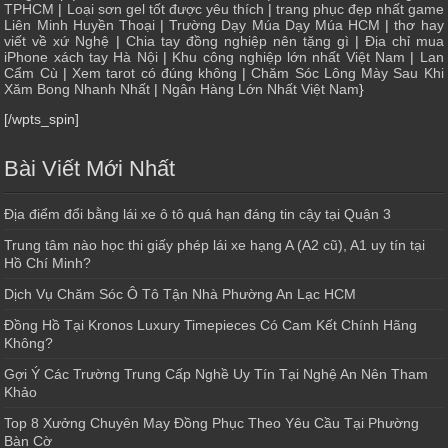
TPHCM
|
Loại sơn gel tốt được yêu thích
|
trang phục đẹp nhất game
Liên Minh Huyền Thoại
|
Trường Dạy Múa Dạy Múa HCM
|
thơ hay
viết về xứ Nghệ
|
Chia tay đồng nghiệp nên tặng gì
|
Địa chỉ mua
iPhone xách tay Hà Nội
|
Khu công nghiệp lớn nhất Việt Nam
|
Lan
Cẩm Cù
|
Xem tarot có đúng không
|
Chăm Sóc Lông Mày Sau Khi
Xăm Bong Nhanh Nhất
|
Ngân Hàng Lớn Nhất Việt Nam
}
[/wpts_spin]
Bài Viết Mới Nhất
Địa điểm đổi bằng lái xe ô tô quá hạn đáng tin cậy tại Quận 3
Trung tâm nào học thi giấy phép lái xe hạng A (A2 cũ), A1 uy tín tại
Hồ Chí Minh?
Dịch Vụ Chăm Sóc Ô Tô Tận Nhà Phường An Lạc HCM
Đồng Hồ Tại Kronos Luxury Timepieces Có Cam Kết Chính Hãng
Không?
Gợi Ý Các Trường Trung Cấp Nghề Uy Tín Tại Nghệ An Nên Tham
Khảo
Top 8 Xưởng Chuyên May Đồng Phục Theo Yêu Cầu Tại Phường
Bàn Cờ