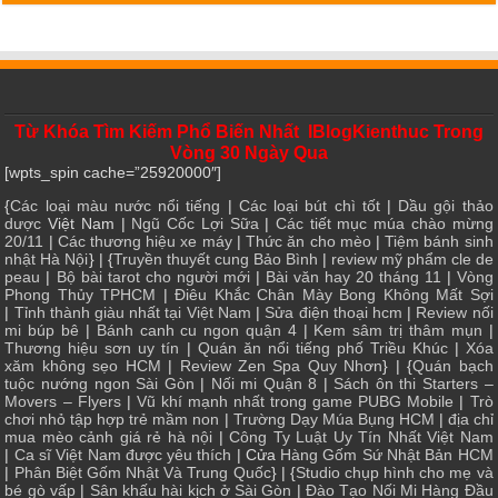
Từ Khóa Tìm Kiếm Phổ Biến Nhất IBlogKienthuc Trong
Vòng 30 Ngày Qua
[wpts_spin cache=”25920000″]
{
Các loại màu nước nổi tiếng
|
Các loại bút chì tốt
|
Dầu gội thảo
dược
Việt Nam |
Ngũ Cốc Lợi Sữa
|
Các tiết mục múa chào mừng
20/11
|
Các thương hiệu xe máy
|
Thức ăn cho mèo
|
Tiệm bánh sinh
nhật Hà Nội
} | {
Truyền thuyết cung Bảo Bình
|
review mỹ phẩm cle de
peau
|
Bộ bài tarot cho người mới
|
Bài văn hay 20 tháng 11
|
Vòng
Phong Thủy TPHCM
|
Điêu Khắc Chân Mày Bong Không Mất Sợi
|
Tỉnh thành giàu nhất tại Việt Nam
|
Sửa điện thoại hcm
|
Review nối
mi búp bê
|
Bánh canh cu ngon quận 4
|
Kem sâm trị thâm mụn
|
Thương hiệu sơn uy tín
|
Quán ăn nổi tiếng phố Triều Khúc
|
Xóa
xăm không sẹo HCM
|
Review Zen Spa Quy Nhơn
} | {
Quán bạch
tuộc nướng ngon Sài Gòn
|
Nối mi Quận 8
|
Sách ôn thi Starters –
Movers – Flyers
|
Vũ khí mạnh nhất trong game PUBG Mobile
|
Trò
chơi nhỏ tập hợp trẻ mầm non
|
Trường Dạy Múa Bụng HCM
|
địa chỉ
mua mèo cảnh giá rẻ hà nội
|
Công Ty Luật Uy Tín Nhất Việt Nam
|
Ca sĩ Việt Nam được yêu thích
| Cửa
Hàng Gốm Sứ Nhật Bản HCM
|
Phân Biệt Gốm Nhật Và Trung Quốc
} | {
Studio chụp hình cho mẹ và
bé gò vấp
|
Sân khấu hài kịch ở Sài Gòn
|
Đào Tạo Nối Mi Hàng Đầu