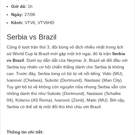
Giờ đá:
1h
Ngày:
27/06
Kênh:
VTV6, VTV6HD
Serbia vs Brazil
Cũng ở lượt trận thứ 3, đội bóng vô địch nhiều nhất trong lịch
sử World Cup là Brazil mới gặp một trở ngại, đó là trận
Serbia
vs Brazil
. Dưới sự dẫn dắt của Neymar Jr, Brazil sẽ đối đầu với
Serbia tuy nhiên cơ hội chiến thắng dành cho Serbia là không
cao. Trước đây, Serbia từng có bộ tứ vệ nổi tiếng: Vidic (MU),
Ivanovic (Chelsea), Subotic (Dortmund), Nastasic (Man City).
Tuy giờ bộ tứ vệ không còn nguyên nữa nhưng Serbia vẫn còn
những danh thủ như Subotic (Dortmund), Nastasic (Schalke
04), Kolarov (AS Roma), Ivanovic (Zenit), Matic (MU). Bởi vậy,
Serbia có thể sẽ là một đối thủ khó chịu với Brazil.
Thông tin chi tiết: