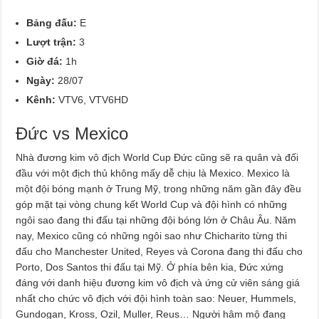
Bảng đấu:
E
Lượt trận:
3
Giờ đá:
1h
Ngày:
28/07
Kênh:
VTV6, VTV6HD
Đức vs Mexico
Nhà đương kim vô địch World Cup Đức cũng sẽ ra quân và đối
đầu với một địch thủ không mấy dễ chịu là Mexico. Mexico là
một đội bóng mạnh ở Trung Mỹ, trong những năm gần đây đều
góp mặt tại vòng chung kết World Cup và đội hình có những
ngôi sao đang thi đấu tại những đội bóng lớn ở Châu Âu. Năm
nay, Mexico cũng có những ngôi sao như Chicharito từng thi
đấu cho Manchester United, Reyes và Corona đang thi đấu cho
Porto, Dos Santos thi đấu tại Mỹ. Ở phía bên kia, Đức xứng
đáng với danh hiệu đương kim vô địch và ứng cử viên sáng giá
nhất cho chức vô địch với đội hình toàn sao: Neuer, Hummels,
Gundogan, Kross, Ozil, Muller, Reus… Người hâm mộ đang