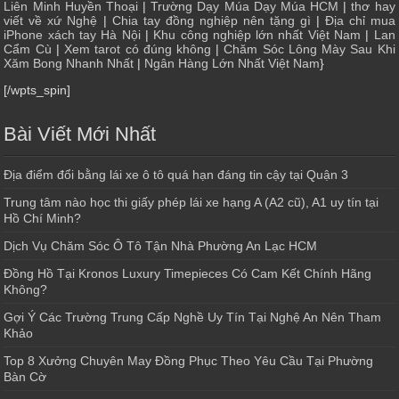
Liên Minh Huyền Thoại
|
Trường Dạy Múa Dạy Múa HCM
|
thơ hay
viết về xứ Nghệ
|
Chia tay đồng nghiệp nên tặng gì
|
Địa chỉ mua
iPhone xách tay Hà Nội
|
Khu công nghiệp lớn nhất Việt Nam
|
Lan
Cẩm Cù
|
Xem tarot có đúng không
|
Chăm Sóc Lông Mày Sau Khi
Xăm Bong Nhanh Nhất
|
Ngân Hàng Lớn Nhất Việt Nam
}
[/wpts_spin]
Bài Viết Mới Nhất
Địa điểm đổi bằng lái xe ô tô quá hạn đáng tin cậy tại Quận 3
Trung tâm nào học thi giấy phép lái xe hạng A (A2 cũ), A1 uy tín tại
Hồ Chí Minh?
Dịch Vụ Chăm Sóc Ô Tô Tận Nhà Phường An Lạc HCM
Đồng Hồ Tại Kronos Luxury Timepieces Có Cam Kết Chính Hãng
Không?
Gợi Ý Các Trường Trung Cấp Nghề Uy Tín Tại Nghệ An Nên Tham
Khảo
Top 8 Xưởng Chuyên May Đồng Phục Theo Yêu Cầu Tại Phường
Bàn Cờ