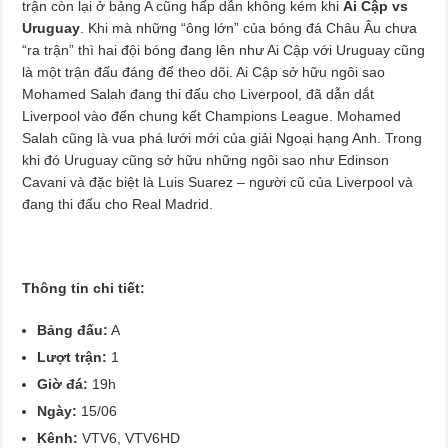
trận còn lại ở bảng A cũng hấp dẫn không kém khi
Ai Cập vs
Uruguay
. Khi mà những “ông lớn” của bóng đá Châu Âu chưa
“ra trận” thì hai đội bóng đang lên như Ai Cập với Uruguay cũng
là một trận đấu đáng để theo dõi. Ai Cập sở hữu ngôi sao
Mohamed Salah đang thi đấu cho Liverpool, đã dẫn dắt
Liverpool vào đến chung kết Champions League. Mohamed
Salah cũng là vua phá lưới mới của giải Ngoại hạng Anh. Trong
khi đó Uruguay cũng sở hữu những ngôi sao như Edinson
Cavani và đặc biệt là Luis Suarez – người cũ của Liverpool và
đang thi đấu cho Real Madrid.
Thông tin chi tiết:
Bảng đấu:
A
Lượt trận:
1
Giờ đá:
19h
Ngày:
15/06
Kênh:
VTV6, VTV6HD