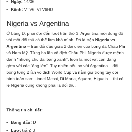
Ngày:
14/06
Kênh:
VTV6, VTV6HD
Nigeria vs Argentina
Ở bảng D, phải đợi đến lượt trận thứ 3, Argentina mới đụng độ
với một đối thủ có thể làm khó mình. Đó là trận
Nigeria vs
Argentina
– trận đối đầu giữa 2 đại diện của bóng đá Châu Phi
và Nam Mỹ. Từng ba lần vô địch Châu Phi, Nigeria được mệnh
danh “những chú đại bàng xanh”, luôn là một vật cản đáng
gờm với các “ông lớn”. Tuy nhiên nếu so với Argentina – đội
bóng từng 2 lần vô địch World Cup và nắm giữ trong tay đội
hình toàn sao: Lionel Messi, Di Maria, Aguero, Higuain… thì có
lẽ Nigeria cũng không phải là đối thủ.
Thông tin chi tiết:
Bảng đấu:
D
Lượt trận:
3