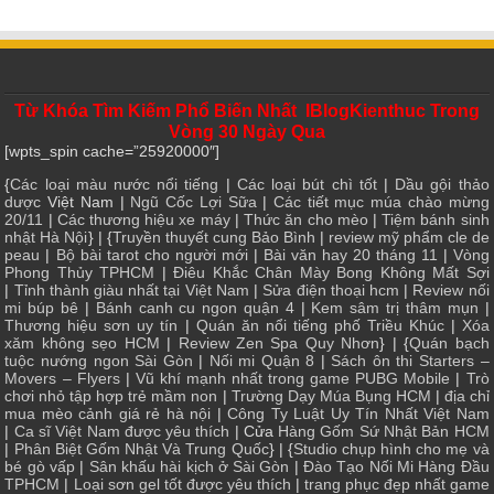
Từ Khóa Tìm Kiếm Phổ Biến Nhất IBlogKienthuc Trong
Vòng 30 Ngày Qua
[wpts_spin cache=”25920000″]
{
Các loại màu nước nổi tiếng
|
Các loại bút chì tốt
|
Dầu gội thảo
dược
Việt Nam |
Ngũ Cốc Lợi Sữa
|
Các tiết mục múa chào mừng
20/11
|
Các thương hiệu xe máy
|
Thức ăn cho mèo
|
Tiệm bánh sinh
nhật Hà Nội
} | {
Truyền thuyết cung Bảo Bình
|
review mỹ phẩm cle de
peau
|
Bộ bài tarot cho người mới
|
Bài văn hay 20 tháng 11
|
Vòng
Phong Thủy TPHCM
|
Điêu Khắc Chân Mày Bong Không Mất Sợi
|
Tỉnh thành giàu nhất tại Việt Nam
|
Sửa điện thoại hcm
|
Review nối
mi búp bê
|
Bánh canh cu ngon quận 4
|
Kem sâm trị thâm mụn
|
Thương hiệu sơn uy tín
|
Quán ăn nổi tiếng phố Triều Khúc
|
Xóa
xăm không sẹo HCM
|
Review Zen Spa Quy Nhơn
} | {
Quán bạch
tuộc nướng ngon Sài Gòn
|
Nối mi Quận 8
|
Sách ôn thi Starters –
Movers – Flyers
|
Vũ khí mạnh nhất trong game PUBG Mobile
|
Trò
chơi nhỏ tập hợp trẻ mầm non
|
Trường Dạy Múa Bụng HCM
|
địa chỉ
mua mèo cảnh giá rẻ hà nội
|
Công Ty Luật Uy Tín Nhất Việt Nam
|
Ca sĩ Việt Nam được yêu thích
| Cửa
Hàng Gốm Sứ Nhật Bản HCM
|
Phân Biệt Gốm Nhật Và Trung Quốc
} | {
Studio chụp hình cho mẹ và
bé gò vấp
|
Sân khấu hài kịch ở Sài Gòn
|
Đào Tạo Nối Mi Hàng Đầu
TPHCM
|
Loại sơn gel tốt được yêu thích
|
trang phục đẹp nhất game