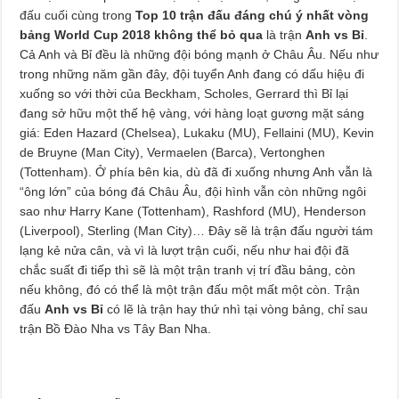
đấu cuối cùng trong
Top 10 trận đấu đáng chú ý nhất vòng
bảng World Cup 2018 không thể bỏ qua
là trận
Anh vs Bỉ
.
Cả Anh và Bỉ đều là những đội bóng mạnh ở Châu Âu. Nếu như
trong những năm gần đây, đội tuyển Anh đang có dấu hiệu đi
xuống so với thời của Beckham, Scholes, Gerrard thì Bỉ lại
đang sở hữu một thế hệ vàng, với hàng loạt gương mặt sáng
giá: Eden Hazard (Chelsea), Lukaku (MU), Fellaini (MU), Kevin
de Bruyne (Man City), Vermaelen (Barca), Vertonghen
(Tottenham). Ở phía bên kia, dù đã đi xuống nhưng Anh vẫn là
“ông lớn” của bóng đá Châu Âu, đội hình vẫn còn những ngôi
sao như Harry Kane (Tottenham), Rashford (MU), Henderson
(Liverpool), Sterling (Man City)… Đây sẽ là trận đấu người tám
lạng kẻ nửa cân, và vì là lượt trận cuối, nếu như hai đội đã
chắc suất đi tiếp thì sẽ là một trận tranh vị trí đầu bảng, còn
nếu không, đó có thể là một trận đấu một mất một còn. Trận
đấu
Anh vs Bỉ
có lẽ là trận hay thứ nhì tại vòng bảng, chỉ sau
trận Bồ Đào Nha vs Tây Ban Nha.