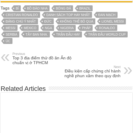
Tags
BỈ
BỒ ĐÀO NHA
BÓNG ĐÁ
BRAZIL
CRISTIAN RONALDO
DANH SÁCH TOP HAY NHẤT
ĐAN MẠCH
ĐÁNG CHÚ Ý NHẤT
ĐỨC
KHÔNG THỂ BỎ QUA
LIONEL MESSI
MESSI
MEXICO
NGA
NIGERIA
PHÁP
RONALDO
SERBIA
TÂY BAN NHA.
TRẬN ĐẤU HAY
TRẬN ĐẤU WORLD CUP
ÚC
Previous
Top 3 địa điểm thử đồ ăn Ấn độ
chuẩn vị ở TPHCM
Next
Điều kiện cấp chứng chỉ hành
nghề phun xăm theo quy định
Related Articles